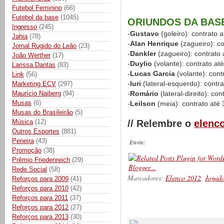
Futebol Feminino
(66)
Futebol da base
(1045)
ORIUNDOS DA BAS
Ingresso
(245)
-
Gustavo
(goleiro): contrato 
Jahia
(78)
-
Alan Henrique
(zagueiro): c
Jornal Rugido do Leão
(23)
-
Dankler
(zagueiro): contrato
João Werther
(17)
-
Duylio
(volante): contrato at
Larissa Dantas
(83)
-
Lucas Garcia
(volante): cont
Link
(56)
-
Iuri
(lateral-esquerdo): contr
Marketing ECV
(297)
Maurício Naiberg
(94)
-
Romário
(lateral-direito): co
Musas
(6)
-
Leilson
(meia): contrato até
Musas do Brasileirão
(5)
Música
(12)
// Relembre o
elenco
Outros Esportes
(881)
Peneira
(43)
Envie:
Promoção
(38)
Prêmio Friedenreich
(29)
Rede Social
(58)
Marcadores:
Elenco 2012
,
Jogado
Reforços para 2009
(41)
Reforços para 2010
(42)
Reforços para 2011
(37)
Reforços para 2012
(27)
__________
Reforços para 2013
(30)