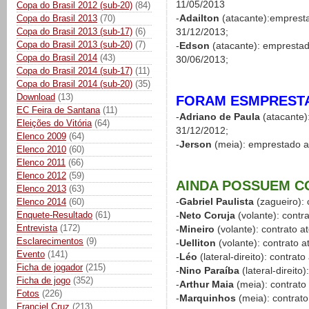
11/05/2013
Copa do Brasil 2012 (sub-20)
(84)
-
Adailton
(atacante):empresta
Copa do Brasil 2013
(70)
Copa do Brasil 2013 (sub-17)
(6)
31/12/2013;
Copa do Brasil 2013 (sub-20)
(7)
-
Edson
(atacante): emprestad
Copa do Brasil 2014
(43)
30/06/2013;
Copa do Brasil 2014 (sub-17)
(11)
Copa do Brasil 2014 (sub-20)
(35)
Download
(13)
FORAM ESMPREST
EC Feira de Santana
(11)
-
Adriano de Paula
(atacante)
Eleições do Vitória
(64)
31/12/2012;
Elenco 2009
(64)
-
Jerson
(meia): emprestado at
Elenco 2010
(60)
Elenco 2011
(66)
Elenco 2012
(59)
AINDA POSSUEM 
Elenco 2013
(63)
-
Gabriel Paulista
(zagueiro): 
Elenco 2014
(60)
Enquete-Resultado
(61)
-
Neto Coruja
(volante): contr
Entrevista
(172)
-
Mineiro
(volante): contrato a
Esclarecimentos
(9)
-
Uelliton
(volante): contrato 
Evento
(141)
-
Léo
(lateral-direito): contrat
Ficha de jogador
(215)
-
Nino Paraíba
(lateral-direito
Ficha de jogo
(352)
-
Arthur Maia
(meia): contrato
Fotos
(226)
-
Marquinhos
(meia): contrato
Franciel Cruz
(213)