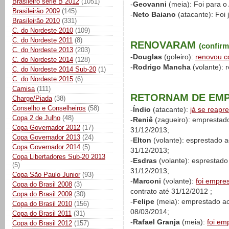
Brasileiro série B 2012
(1051)
-
Geovanni
(meia): Foi para 
Brasileirão 2009
(145)
-
Neto Baiano
(atacante): Foi
Brasileirão 2010
(331)
C. do Nordeste 2010
(109)
C. do Nordeste 2011
(8)
RENOVARAM
(confir
C. do Nordeste 2013
(203)
-
Douglas
(goleiro):
renovou c
C. do Nordeste 2014
(128)
-
Rodrigo Mancha
(volante): 
C. do Nordeste 2014 Sub-20
(1)
C. do Nordeste 2015
(6)
Camisa
(111)
RETORNAM DE EM
Charge/Piada
(38)
Conselho e Conselheiros
(58)
-
Índio
(atacante):
já se reapr
Copa 2 de Julho
(48)
-
Reniê
(zagueiro): emprestado
Copa Governador 2012
(17)
31/12/2013;
Copa Governador 2013
(24)
-
Elton
(volante): esprestado 
Copa Governador 2014
(5)
31/12/2013;
Copa Libertadores Sub-20 2013
-
Esdras
(volante): esprestado
(5)
31/12/2013;
Copa São Paulo Junior
(93)
-
Marconi
(volante):
foi empre
Copa do Brasil 2008
(3)
contrato até 31/12/2012 ;
Copa do Brasil 2009
(30)
-
Felipe
(meia): emprestado ao
Copa do Brasil 2010
(156)
08/03/2014;
Copa do Brasil 2011
(31)
-
Rafael Granja
(meia):
foi em
Copa do Brasil 2012
(157)