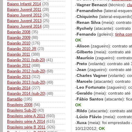
Baiano Infantil 2014
(20)
-
Vagner Benazzi
(técnico):
cl
Baiano Juvenil 2011
(28)
-
Fernandinho
(lateral-esquer
Baiano Juvenil 2012
(26)
-
Chiquinho
(lateral-esquerdo
Baiano Juvenil 2013
(25)
-
Renan Silva
(meia): contrato
Baiano Juvenil 2014
(20)
-
Rychely
(atacante): contrato
Baianão 2008
(35)
-
Fernando
(goleiro):
tinha co
Baianão 2009
(88)
OK
Baianão 2010
(176)
-
Alison
(zagueiro): contrato 
Baianão 2010 JR
(23)
-
Gilberto
(meia): contrato at
Baianão 2011
(388)
-
Maurício
(zagueiro): contrat
Baianão 2011 (sub-20)
(41)
-
Preto
(volante): contrato até
Baianão 2012
(498)
-
Jean
(zagueiro): contrato at
Baianão 2012 (sub-20)
(68)
-
Charles Vagner
(volante): c
Baianão 2013
(312)
-
Marcelo
(atacante): contrato
Baianão 2013 (sub-20)
(49)
-
Leo Fortunato
(zagueiro): c
Baianão 2014
(227)
-
Geraldo
(meia): contrato at
Baianão 2014 (sub-20)
(48)
-
Fábio Santos
(atacante): fic
Barradão
(195)
Brasileiro 2008
(56)
OK
Brasileiro Sub-20
(43)
-
Rildo
(atacante): contrato at
Brasileiro série A 2013
(693)
-
Lúcio Flávio
(meia): contrat
Brasileiro série A 2014
(615)
-
Xuxa
(meia): foi emprestado 
Brasileiro série B 2011
(926)
10/12/2012;
OK