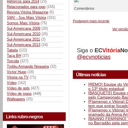
Reforços para 2014
(23)
Relacionados para jogo
(155)
Comentários
Revista Vitória Magazine
(5)
SMV - Sou Mais Vitória
(101)
Postagem mais recente
Somos Mais Vitória
(75)
Sul-Americana 2009
(20)
Ver versã
Sul-Americana 2010
(26)
Sul-Americana 2011
(2)
Sul-Americana 2013
(24)
Siga o
EC
Vitória
No
Tabela
(122)
Taça BH
(37)
@ecvnoticias
Torcida
(327)
Troféu Armando Nogueira
(32)
Victor Hugo
(18)
Últimas notícias
Vitoria na TV
(71)
Vídeo
(162)
[REMO] Equipe do Vitó
Vídeo de gols
(427)
o 13º título estadual
[BASQUETE] Equipe mas
Vídeo de jogos
(448)
pelo Campeonato Ba
Wallpapers
(25)
[Flamengo x Vitória] 
tem que entrar focad
[Flamengo x Vitória] 
gramado da Arena Am
Links rubro-negros
[BAIANO FEMININO] Vi
no Barradão pela semi