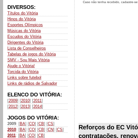
Caso não tenha recebido, cadastre-s
DIVERSOS:
Títulos do Vitória
Hinos do Vitória
Esportes Olímpicos
Músicas do Vitória
Escudos do Vitória
Dirigentes do Vitória
Lista de Conselheiros
Tabelas de jogos do Vitória
SMV - Sou Mais Vitória
Ajude o Vitória!
Torcida do Vitória
Links sobre futebol
Links de rádios de Salvador
ELENCO DO VITÓRIA:
[
2009
] [
2010
] [
2011
]
[
2012
] [
2013
] [
2014
]
JOGOS DO VITÓRIA:
2009
: [
BA
] [
CO
] [
CB
] [
CS
]
Reforços do EC Vitó
2010
: [
BA
] [
CO
] [
CB
] [
CN
] [
CS
]
contratações, renov
2011
: [
BA
] [
CO
] [
CB
]