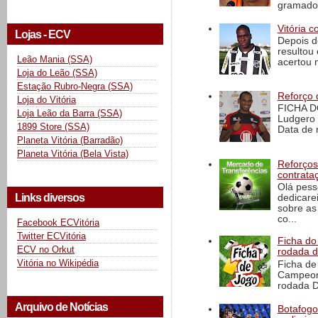
gramado 
Vitória c
Lojas - ECV
Depois d
resultou 
Leão Mania (SSA)
acertou n
Loja do Leão (SSA)
Estação Rubro-Negra (SSA)
Reforço 
Loja do Vitória
FICHA D
Loja Leão da Barra (SSA)
Ludgero 
1899 Store (SSA)
Data de 
Planeta Vitória (Barradão)
Planeta Vitória (Bela Vista)
Reforços
contrata
Olá pess
Links diversos
dedicare
sobre as
co...
Facebook ECVitória
Twitter ECVitória
Ficha do 
ECV no Orkut
rodada 
Vitória no Wikipédia
Ficha de 
Campeona
rodada D
Arquivo de Notícias
Botafogo 