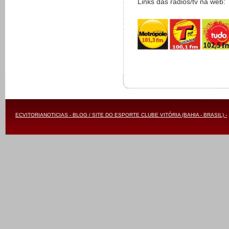
Links das rádios/tv na web:
ECVITORIANOTICIAS - BLOG / SITE DO ESPORTE CLUBE VITÓRIA (BAHIA - BRASIL) -