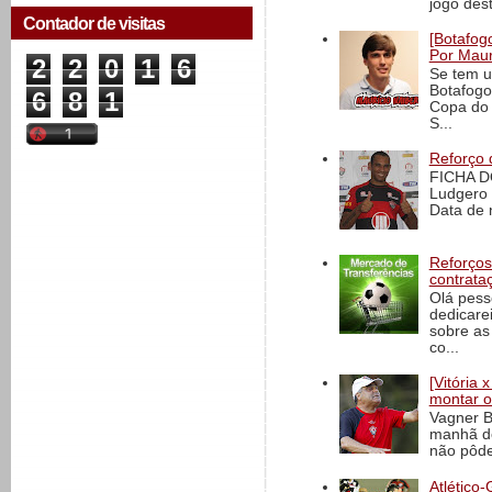
jogo dest
Contador de visitas
[Botafogo
Por Maur
2
2
0
1
6
Se tem u
Botafogo
6
8
1
Copa do 
S...
Reforço 
FICHA D
Ludgero 
Data de 
Reforços
contrata
Olá pess
dedicare
sobre as
co...
[Vitória
montar o
Vagner B
manhã de
não pôde
Atlético-