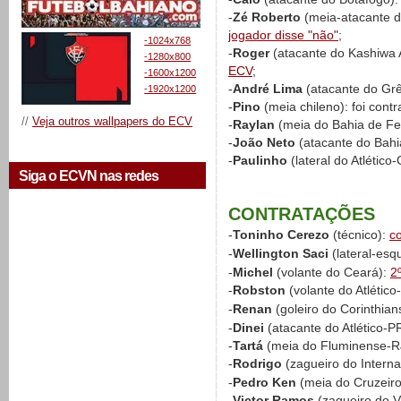
-
Zé Roberto
(meia-atacante d
jogador disse "não"
;
-1024x768
-
Roger
(atacante do Kashiwa 
-1280x800
ECV
;
-1600x1200
-
André Lima
(atacante do Gr
-1920x1200
-
Pino
(meia chileno): foi cont
//
Veja outros wallpapers do ECV
-
Raylan
(meia do Bahia de Fe
-
João Neto
(atacante do Bahi
-
Paulinho
(lateral do Atlético
Siga o ECVN nas redes
CONTRATAÇÕES
-
Toninho Cerezo
(técnico):
c
-
Wellington Saci
(lateral-esq
-
Michel
(volante do Ceará):
2
-
Robston
(volante do Atlétic
-
Renan
(goleiro do Corinthian
-
Dinei
(atacante do Atlético-P
-
Tartá
(meia do Fluminense-R
-
Rodrigo
(zagueiro do Interna
-
Pedro Ken
(meia do Cruzeir
-
Victor Ramos
(zagueiro do 