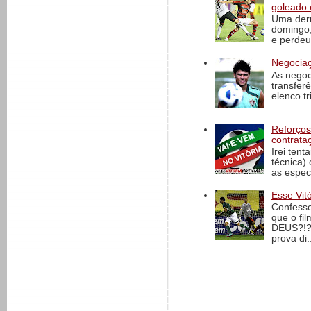
goleado 
Uma derr
domingo,
e perdeu 
Negociaç
As negoc
transfer
elenco t
Reforços
contrata
Irei tent
técnica)
as espec
Esse Vit
Confesso
que o fi
DEUS?!?!
prova di..