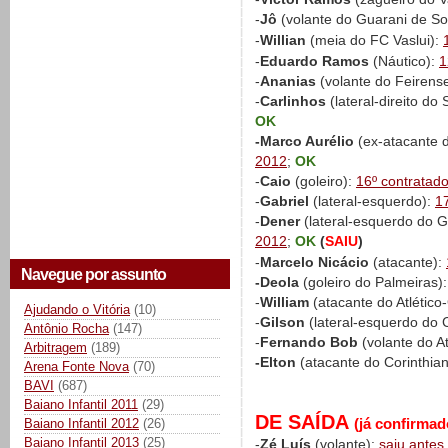
-
Jô
(volante do Guarani de So
-
Willian
(meia do FC Vaslui):
-
Eduardo Ramos
(Náutico):
1
-
Ananias
(volante do Feirens
-
Carlinhos
(lateral-direito d
OK
-Marco Aurélio
(ex-atacante d
2012
;
OK
-
Caio
(goleiro):
16º contratad
-
Gabriel
(lateral-esquerdo):
1
-
Dener
(lateral-esquerdo do 
2012
;
OK
(
SAIU
)
-
Marcelo Nicácio
(atacante):
Navegue por assunto
-Deola
(goleiro do Palmeiras)
-
William
(atacante do Atlétic
Ajudando o Vitória
(10)
-
Gilson
(lateral-esquerdo do
Antônio Rocha
(147)
-
Fernando Bob
(volante do A
Arbitragem
(189)
-Elton
(atacante do Corinthia
Arena Fonte Nova
(70)
BAVI
(687)
Baiano Infantil 2011
(29)
DE SAÍDA
(já confirmad
Baiano Infantil 2012
(26)
Baiano Infantil 2013
(25)
-
Zé Luís
(volante):
saiu antes