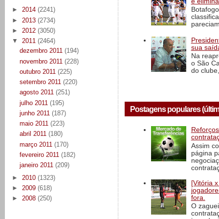
e elimin
Botafogo
►
2014
(2241)
classific
►
2013
(2734)
pareciam
►
2012
(3050)
President
▼
2011
(2464)
sua saíd
dezembro 2011
(194)
Na reapr
novembro 2011
(228)
o São Ca
do clube,
outubro 2011
(225)
setembro 2011
(220)
agosto 2011
(251)
julho 2011
(195)
Postagens populares (últim
junho 2011
(187)
maio 2011
(223)
Reforços
abril 2011
(180)
contrata
março 2011
(170)
Assim co
página p
fevereiro 2011
(182)
negociaç
janeiro 2011
(209)
contrataç
►
2010
(1323)
[Vitória
►
2009
(618)
jogadore
fora.
►
2008
(250)
O zaguei
contrata