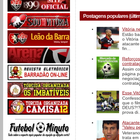
Postagens populares (últi
Vitória n
Estão ba
o Vitóri
atacante
fin...
Reforços
contrata
Assim co
página p
negociaç
contrataç
Esse Vit
Confesso
que o fi
DEUS?!?!
prova di..
-------------------------------------
Atacante
"Valeu p
Veterano
trata em