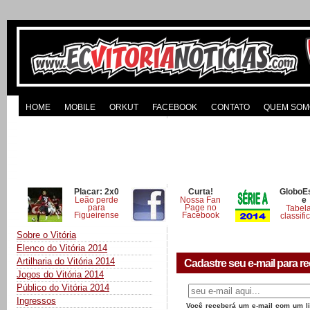
HOME
MOBILE
ORKUT
FACEBOOK
CONTATO
QUEM SOM
Placar: 2x0
Curta!
GloboE
Leão perde
Nossa Fan
e
para
Page no
Tabel
Figueirense
Facebook
classifi
Sobre o Vitória
Elenco do Vitória 2014
Artilharia do Vitória 2014
Cadastre seu e-mail para re
Jogos do Vitória 2014
Público do Vitória 2014
Ingressos
Você receberá um e-mail com um lin