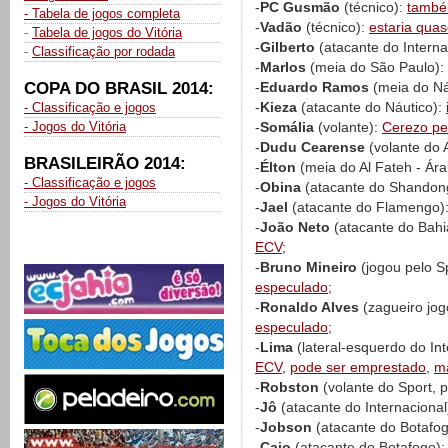
-
PC Gusmão
(técnico):
tamb
- Tabela de jogos completa
-
Vadão
(técnico):
estaria qua
-
Tabela de jogos do Vitória
-
Gilberto
(atacante do Internac
-
Classificação por rodada
-
Marlos
(meia do São Paulo): e
COPA DO BRASIL 2014:
-
Eduardo Ramos
(meia do Ná
-
Kieza
(atacante do Náutico):
- Classificação e jogos
- Jogos do Vitória
-
Somália
(volante):
Cerezo pe
-
Dudu Cearense
(volante do 
BRASILEIRÃO 2014:
-
Élton
(meia do Al Fateh - Ára
- Classificação e jogos
-
Obina
(atacante do Shandon
- Jogos do Vitória
-
Jael
(atacante do Flamengo)
-
João Neto
(atacante do Bahi
ECV
;
-
Bruno Mineiro
(jogou pelo Sp
especulado
;
-
Ronaldo Alves
(zagueiro jog
especulado
;
-
Lima
(lateral-esquerdo do In
ECV
,
pode ser emprestado
,
m
-
Robston
(volante do Sport, 
-
Jô
(atacante do Internacional
-
Jobson
(atacante do Botafo
-
Caio
(atacante do Botafogo)