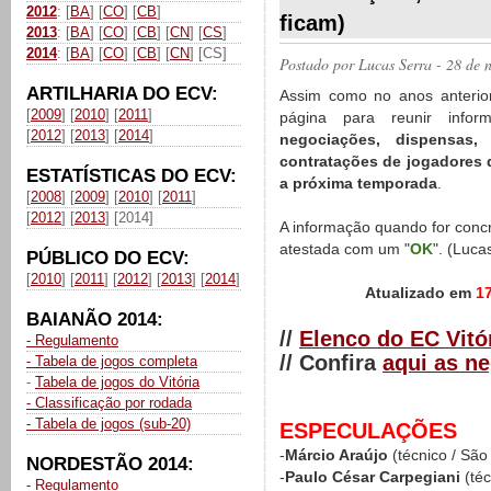
2012
: [
BA
] [
CO
] [
CB
]
ficam)
2013
: [
BA
] [
CO
] [
CB
] [
CN
] [
CS
]
2014
: [
BA
] [
CO
] [
CB
] [
CN
] [CS]
Postado por
Lucas Serra
- 28 de 
ARTILHARIA DO ECV:
Assim como no anos anterior
[
2009
] [
2010
] [
2011
]
página para reunir infor
[
2012
] [
2013
] [
2014
]
negociações, dispensas,
contratações de jogadores d
ESTATÍSTICAS DO ECV:
a próxima temporada
.
[
2008
] [
2009
] [
2010
] [
2011
]
[
2012
] [
2013
] [2014]
A informação quando for conc
atestada com um "
OK
". (Luca
PÚBLICO DO ECV:
[
2010
] [
2011
] [
2012
] [
2013
] [
2014
]
Atualizado em
17
BAIANÃO 2014:
//
Elenco do EC Vitó
- Regulamento
// Confira
aqui as n
- Tabela de jogos completa
-
Tabela de jogos do Vitória
- Classificação por rodada
- Tabela de jogos (sub-20)
ESPECULAÇÕES
-
Márcio Araújo
(técnico / Sã
NORDESTÃO 2014:
-
Paulo César Carpegiani
(téc
- Regulamento