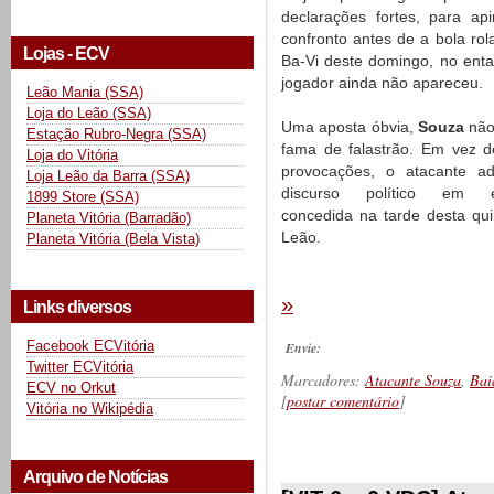
declarações fortes, para ap
confronto antes de a bola rol
Lojas - ECV
Ba-Vi deste domingo, no enta
jogador ainda não apareceu.
Leão Mania (SSA)
Loja do Leão (SSA)
Uma aposta óbvia,
Souza
não 
Estação Rubro-Negra (SSA)
fama de falastrão. Em vez de
Loja do Vitória
provocações, o atacante a
Loja Leão da Barra (SSA)
discurso político em en
1899 Store (SSA)
concedida na tarde desta qui
Planeta Vitória (Barradão)
Leão.
Planeta Vitória (Bela Vista)
»
Links diversos
Facebook ECVitória
Envie:
Twitter ECVitória
Marcadores:
Atacante Souza
,
Bai
ECV no Orkut
[
postar comentário
]
Vitória no Wikipédia
__________
Arquivo de Notícias