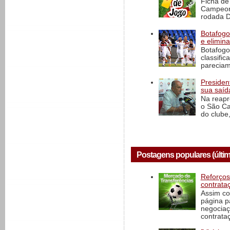
Ficha de 
Campeona
rodada D
Botafogo 
e elimin
Botafogo
classific
pareciam
President
sua saíd
Na reapr
o São Ca
do clube,
Postagens populares (últim
Reforços
contrata
Assim co
página p
negociaç
contrataç