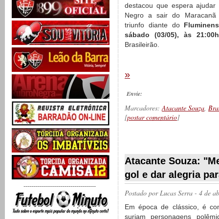
destacou que espera ajudar
Negro a sair do Maracan
triunfo diante do
Fluminens
sábado (03/05), às 21:00
Brasileirão.
»
Envie:
Marcadores:
Atacante Souza
,
Bra
[
postar comentário
]
__________
Atacante Souza: "Me
gol e dar alegria pa
-------------------------------------
Postado por
Lucas Serra
- 4 de a
Em época de clássico, é c
surjam personagens polêmi