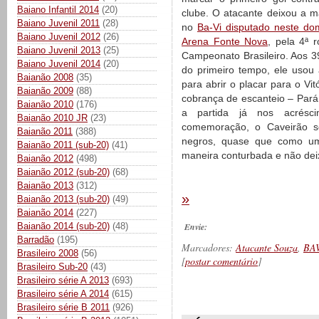
Baiano Infantil 2014
(20)
clube. O atacante deixou a m
Baiano Juvenil 2011
(28)
no
Ba-Vi disputado neste do
Baiano Juvenil 2012
(26)
Arena Fonte Nova
, pela 4ª 
Baiano Juvenil 2013
(25)
Campeonato Brasileiro. Aos 3
Baiano Juvenil 2014
(20)
do primeiro tempo, ele usou
Baianão 2008
(35)
para abrir o placar para o Vit
Baianão 2009
(88)
cobrança de escanteio – Par
Baianão 2010
(176)
a partida já nos acrésc
Baianão 2010 JR
(23)
comemoração, o Caveirão sol
Baianão 2011
(388)
negros, quase que como um
Baianão 2011 (sub-20)
(41)
maneira conturbada e não deix
Baianão 2012
(498)
Baianão 2012 (sub-20)
(68)
Baianão 2013
(312)
»
Baianão 2013 (sub-20)
(49)
Baianão 2014
(227)
Baianão 2014 (sub-20)
(48)
Envie:
Barradão
(195)
Marcadores:
Atacante Souza
,
BA
Brasileiro 2008
(56)
[
postar comentário
]
Brasileiro Sub-20
(43)
Brasileiro série A 2013
(693)
Brasileiro série A 2014
(615)
__________
Brasileiro série B 2011
(926)