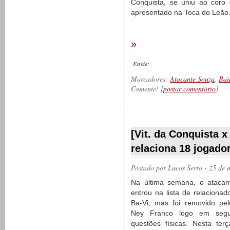
Conquista, se uniu ao coro 
apresentado na Toca do Leão
»
Envie:
Marcadores:
Atacante Souza
,
Bai
Comente! [
postar comentário
]
__________
[Vit. da Conquista x
relaciona 18 jogado
Postado por
Lucas Serra
- 25 de 
Na última semana, o atacan
entrou na lista de relacionad
Ba-Vi, mas foi removido pel
Ney Franco logo em segu
questões físicas. Nesta terça