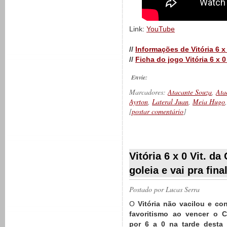
Link:
YouTube
//
Informações de Vitória 6 x
//
Ficha do jogo Vitória 6 x 0
Envie:
Marcadores:
Atacante Souza
,
Ata
Ayrton
,
Lateral Juan
,
Meia Hugo
[
postar comentário
]
__________
Vitória 6 x 0 Vit. da
goleia e vai pra fina
Postado por
Lucas Serra
O
Vitória não vacilou e co
favoritismo ao vencer o C
por 6 a 0 na tarde desta