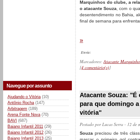
Marquinhos do clube, a rel
o atacante Souza
, com o qua
desentendimento no Bahia, a
final de semana para enfrenta
»
Envie:
Marcadores:
Atacante Marquinho
[
4 comentário(s)
]
Navegue por assunto
__________
Atacante Souza: "É 
Ajudando o Vitória
(10)
Antônio Rocha
(147)
para que domingo a
Arbitragem
(189)
vitória"
Arena Fonte Nova
(70)
BAVI
(687)
Postado por
Lucas Serra
- 12 de 
Baiano Infantil 2011
(29)
Baiano Infantil 2012
(26)
Souza
precisou de três cláss
Baiano Infantil 2013
(25)
marcar o primeiro gol contr