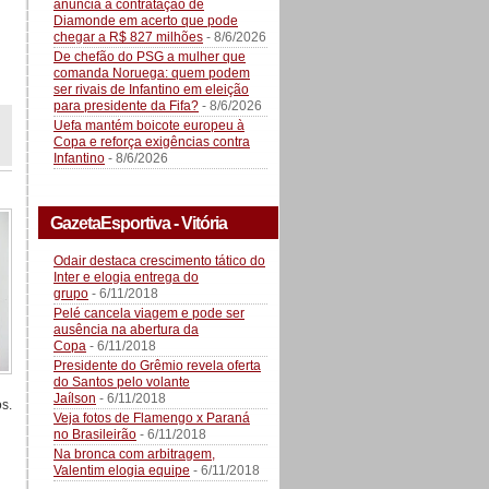
anuncia a contratação de
Diamonde em acerto que pode
chegar a R$ 827 milhões
- 8/6/2026
De chefão do PSG a mulher que
comanda Noruega: quem podem
ser rivais de Infantino em eleição
para presidente da Fifa?
- 8/6/2026
Uefa mantém boicote europeu à
Copa e reforça exigências contra
Infantino
- 8/6/2026
GazetaEsportiva - Vitória
Odair destaca crescimento tático do
Inter e elogia entrega do
grupo
- 6/11/2018
Pelé cancela viagem e pode ser
ausência na abertura da
Copa
- 6/11/2018
Presidente do Grêmio revela oferta
do Santos pelo volante
Jaílson
- 6/11/2018
s.
Veja fotos de Flamengo x Paraná
no Brasileirão
- 6/11/2018
Na bronca com arbitragem,
Valentim elogia equipe
- 6/11/2018