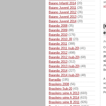
M
Baiano Infantil 2014
(20)
sé
Baiano Juvenil 2011
(28)
Baiano Juvenil 2012
(26)
Baiano Juvenil 2013
(25)
_
Baiano Juvenil 2014
(20)
[
Baianão 2008
(35)
Baianão 2009
(88)
e
Baianão 2010
(176)
Baianão 2010 JR
(23)
P
Baianão 2011
(388)
O
Baianão 2011 (sub-20)
(41)
m
Baianão 2012
(498)
2
Baianão 2012 (sub-20)
(68)
s
Baianão 2013
(312)
A
Baianão 2013 (sub-20)
(49)
Br
Baianão 2014
(227)
Baianão 2014 (sub-20)
(48)
A
Barradão
(195)
v
Brasileiro 2008
(56)
r
Brasileiro Sub-20
(43)
Po
Brasileiro série A 2013
(693)
Brasileiro série A 2014
(615)
Brasileiro série B 2011
(926)