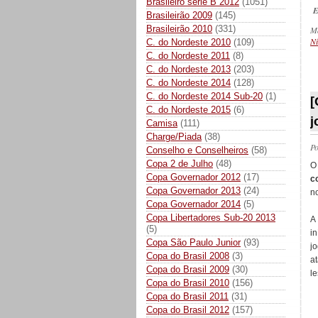
Brasileiro série B 2012
(1051)
E
Brasileirão 2009
(145)
Brasileirão 2010
(331)
M
Ni
C. do Nordeste 2010
(109)
C. do Nordeste 2011
(8)
C. do Nordeste 2013
(203)
C. do Nordeste 2014
(128)
_
C. do Nordeste 2014 Sub-20
(1)
[
C. do Nordeste 2015
(6)
j
Camisa
(111)
Charge/Piada
(38)
P
Conselho e Conselheiros
(58)
Copa 2 de Julho
(48)
Copa Governador 2012
(17)
c
Copa Governador 2013
(24)
no
Copa Governador 2014
(5)
Copa Libertadores Sub-20 2013
A
(5)
i
Copa São Paulo Junior
(93)
j
Copa do Brasil 2008
(3)
a
Copa do Brasil 2009
(30)
le
Copa do Brasil 2010
(156)
Copa do Brasil 2011
(31)
Copa do Brasil 2012
(157)