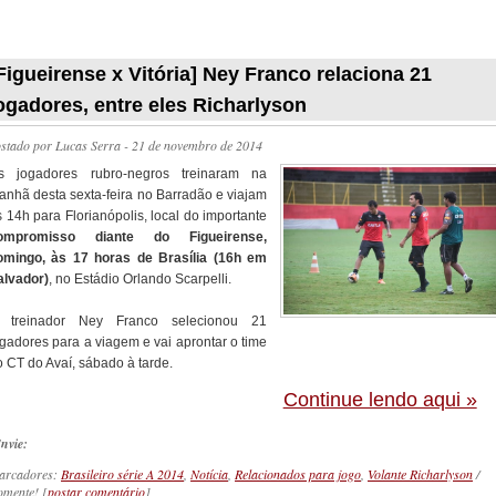
_________
Figueirense x Vitória] Ney Franco relaciona 21
ogadores, entre eles Richarlyson
ostado por
Lucas Serra
- 21 de novembro de 2014
s jogadores rubro-negros treinaram na
anhã desta sexta-feira no Barradão e viajam
 14h para Florianópolis, local do importante
ompromisso diante do Figueirense,
omingo, às 17 horas de Brasília (16h em
alvador)
, no Estádio Orlando Scarpelli.
 treinador Ney Franco selecionou 21
ogadores para a viagem e vai aprontar o time
o CT do Avaí, sábado à tarde.
Continue lendo aqui »
nvie:
arcadores:
Brasileiro série A 2014
,
Notícia
,
Relacionados para jogo
,
Volante Richarlyson
/
mente! [
postar comentário
]