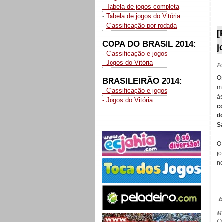
- Tabela de jogos completa
-
Tabela de jogos do Vitória
_
-
Classificação por rodada
[
COPA DO BRASIL 2014:
j
- Classificação e jogos
- Jogos do Vitória
P
O
BRASILEIRÃO 2014:
m
- Classificação e jogos
às
- Jogos do Vitória
c
d
S
O
j
n
E
M
Co