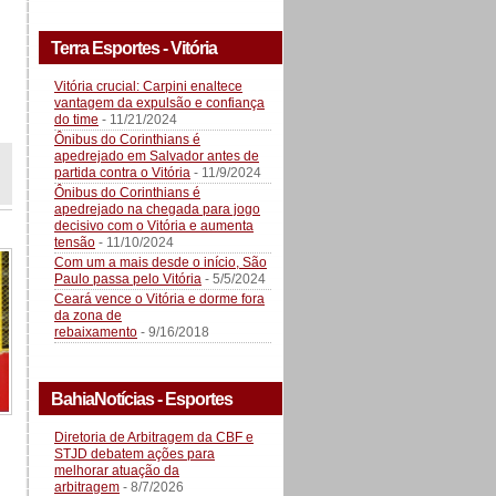
Terra Esportes - Vitória
Vitória crucial: Carpini enaltece
vantagem da expulsão e confiança
do time
- 11/21/2024
Ônibus do Corinthians é
apedrejado em Salvador antes de
partida contra o Vitória
- 11/9/2024
Ônibus do Corinthians é
apedrejado na chegada para jogo
decisivo com o Vitória e aumenta
tensão
- 11/10/2024
Com um a mais desde o início, São
Paulo passa pelo Vitória
- 5/5/2024
Ceará vence o Vitória e dorme fora
da zona de
rebaixamento
- 9/16/2018
BahiaNotícias - Esportes
Diretoria de Arbitragem da CBF e
STJD debatem ações para
melhorar atuação da
arbitragem
- 8/7/2026