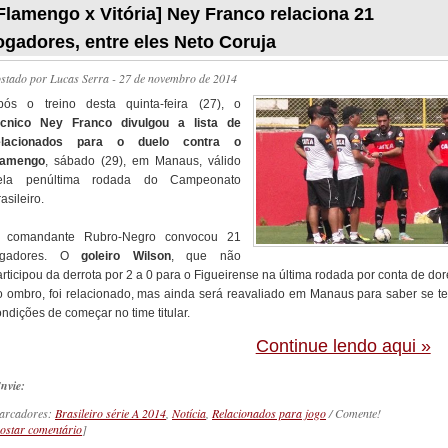
Flamengo x Vitória] Ney Franco relaciona 21
ogadores, entre eles Neto Coruja
ostado por
Lucas Serra
- 27 de novembro de 2014
pós o treino desta quinta-feira (27), o
écnico Ney Franco divulgou a lista de
elacionados para o duelo contra o
lamengo
, sábado (29), em Manaus, válido
ela penúltima rodada do Campeonato
asileiro.
 comandante Rubro-Negro convocou 21
ogadores. O
goleiro Wilson
, que não
rticipou da derrota por 2 a 0 para o Figueirense na última rodada por conta de do
o ombro, foi relacionado, mas ainda será reavaliado em Manaus para saber se te
ndições de começar no time titular.
Continue lendo aqui »
nvie:
arcadores:
Brasileiro série A 2014
,
Notícia
,
Relacionados para jogo
/ Comente!
ostar comentário
]