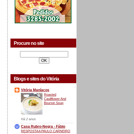
Procure no site
Blogs e sites do Vitória
Vitória Maníacos
Roasted
Cauliflower And
Boursin Soup
Há 2 anos
Casa Rubro-Negra - Fábio
RESPOSTA A PAULO CARNEIRO