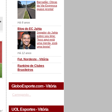
Barradão: Obras
da Via-Expressa
quase pronta!
,
Há 8 anos
Blog do EC Jahia
Jogador do Jahia
sobre seu time:
"Isso aqui está
uma merda, está
uma bosta"
Há 12 anos
Fut. Nordeste - Vitória
Ranking de Clubes
Brasileiros
GloboEsporte.com - Vitória
Carregando...
UOL Esportes - Vitória
te!