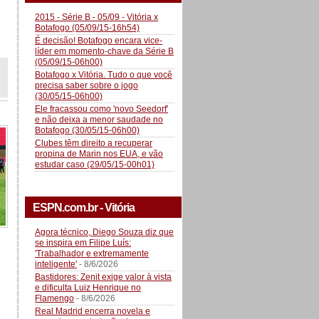
2015 - Série B - 05/09 - Vitória x
Botafogo (05/09/15-16h54)
É decisão! Botafogo encara vice-
líder em momento-chave da Série B
(05/09/15-06h00)
Botafogo x Vitória. Tudo o que você
precisa saber sobre o jogo
(30/05/15-06h00)
Ele fracassou como 'novo Seedorf'
e não deixa a menor saudade no
Botafogo (30/05/15-06h00)
Clubes têm direito a recuperar
propina de Marin nos EUA, e vão
estudar caso (29/05/15-00h01)
ESPN.com.br - Vitória
Agora técnico, Diego Souza diz que
se inspira em Filipe Luís:
'Trabalhador e extremamente
inteligente'
- 8/6/2026
Bastidores: Zenit exige valor à vista
e dificulta Luiz Henrique no
Flamengo
- 8/6/2026
Real Madrid encerra novela e