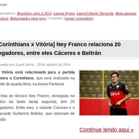
nvie:
arcadores:
Brasileiro série A 2014
,
Lateral Ayrton
,
Lateral Danilo Tarracha
,
Meia-atacante
ckson
,
Relacionados para jogo
/ Comente! [
postar comentário
]
_________
Corinthians x Vitória] Ney Franco relaciona 20
ogadores, entre eles Cáceres e Beltrán
ostado por
Lucas Serra
- 20 de outubro de 2014
O
Vitória está relacionado para a partida
ontra o Corinthians
, que será realizada na
ite de quarta-feira, na Arena Pantanal.
 lista do técnico Ney Franco, divulgada no
nício da tarde desta segunda, tem 20
ogadores. Entre eles, o volante Cáceres e o
tacante Guillermo Beltrán, que retornam de
são.
Continue lendo aqui »