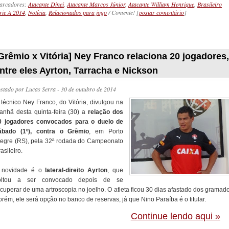
arcadores:
Atacante Dinei
,
Atacante Marcos Júnior
,
Atacante William Henrique
,
Brasileiro
rie A 2014
,
Notícia
,
Relacionados para jogo
/ Comente! [
postar comentário
]
_________
Grêmio x Vitória] Ney Franco relaciona 20 jogadores,
ntre eles Ayrton, Tarracha e Nickson
ostado por
Lucas Serra
- 30 de outubro de 2014
 técnico Ney Franco, do Vitória, divulgou na
anhã desta quinta-feira (30) a
relação dos
0 jogadores convocados para o duelo de
ábado (1º), contra o Grêmio
, em Porto
legre (RS), pela 32ª rodada do Campeonato
asileiro.
 novidade é o
lateral-direito Ayrton
, que
oltou a ser convocado depois de se
ecuperar de uma artroscopia no joelho. O atleta ficou 30 dias afastado dos gramado
rém, ele será opção no banco de reservas, já que Nino Paraíba é o titular.
Continue lendo aqui »