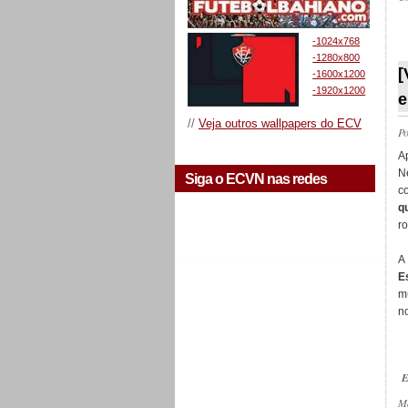
-1024x768
_
-1280x800
[
-1600x1200
-1920x1200
e
//
Veja outros wallpapers do ECV
P
Ap
N
Siga o ECVN nas redes
c
q
r
A
E
m
n
E
M