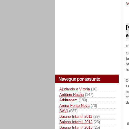
[
p
_
[
e
P
j
n
ho
Navegue por assunto
O
L
Ajudando o Vitória
(10)
m
Antônio Rocha
(147)
e
Arbitragem
(189)
da
Arena Fonte Nova
(70)
BAVI
(687)
Baiano Infantil 2011
(29)
Baiano Infantil 2012
(26)
E
Baiano Infantil 2013
(25)