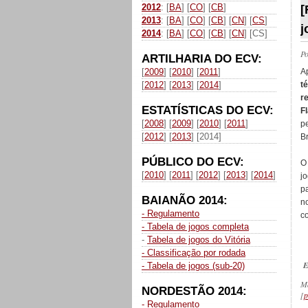
2012
: [
BA
] [
CO
] [
CB
]
[
2013
: [
BA
] [
CO
] [
CB
] [
CN
] [
CS
]
j
2014
: [
BA
] [
CO
] [
CB
] [
CN
] [CS]
P
ARTILHARIA DO ECV:
[
2009
] [
2010
] [
2011
]
A
[
2012
] [
2013
] [
2014
]
t
r
ESTATÍSTICAS DO ECV:
F
[
2008
] [
2009
] [
2010
] [
2011
]
p
[
2012
] [
2013
] [2014]
Br
PÚBLICO DO ECV:
O
[
2010
] [
2011
] [
2012
] [
2013
] [
2014
]
j
pa
BAIANÃO 2014:
n
- Regulamento
co
- Tabela de jogos completa
-
Tabela de jogos do Vitória
- Classificação por rodada
E
- Tabela de jogos (sub-20)
M
NORDESTÃO 2014:
[
p
- Regulamento