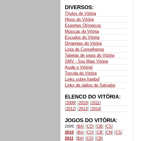
DIVERSOS:
Títulos do Vitória
Hinos do Vitória
Esportes Olímpicos
Músicas do Vitória
Escudos do Vitória
Dirigentes do Vitória
Lista de Conselheiros
Tabelas de jogos do Vitória
SMV - Sou Mais Vitória
Ajude o Vitória!
Torcida do Vitória
Links sobre futebol
Links de rádios de Salvador
ELENCO DO VITÓRIA:
[
2009
] [
2010
] [
2011
]
[
2012
] [
2013
] [
2014
]
JOGOS DO VITÓRIA:
2009
: [
BA
] [
CO
] [
CB
] [
CS
]
2010
: [
BA
] [
CO
] [
CB
] [
CN
] [
CS
]
2011
: [
BA
] [
CO
] [
CB
]