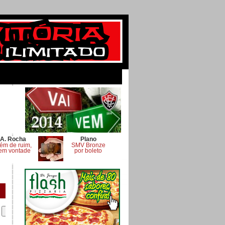
A. Rocha
Plano
ém de ruim,
SMV Bronze
em vontade
por boleto
.