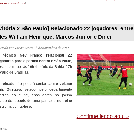
ostar comentário
]
_________
Vitória x São Paulo] Relacionado 22 jogadores, entre
les William Henrique, Marcos Junior e Dinei
ostado por
Lucas Serra
- 8 de novembro de 2014
O
técnico Ney Franco relacionou 22
ogadores para a partida contra o São Paulo
,
este domingo, às 16h (horário da Bahia; 17h
rário de Brasília).
 treinado não poderá contar com o
volante
uiz Gustavo
, vetado, pelo departamento
édico do clube, após dores no joelho
squerdo, depois de uma pancada no treino
 última quinta-feira.
Continue lendo aqui »
nvie: