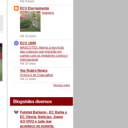
Há 9 anos
ECV Eternamente
Imagens
Há 10 anos
ECV 1899
MASCOTES: Aberta a inscrição
das crianças que entrarão em
campo com os jogadores contra o
Internacional
Há 10 anos
Voz Rubro Negra
A Hora é de Chacoalhar
Há 12 anos
Mostrar todos
Blogs/sites diversos
Futebol Bahiano - EC Bahia e
EC Vitoria, Noticias, Jogos
AO VIVO e tudo que
acontece no esporte.