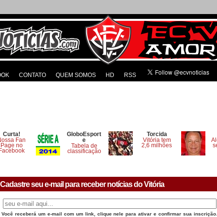
OOK
CONTATO
QUEM SOMOS
HD
RSS
Curta!
GloboEsport
Torcida
Nossa Fan
e
Vitória tem
Al
Page no
2,6 milhões
s
Tabela de
Facebook
classificação
Cadastre seu e-mail para receber notícias do Vitória
Você receberá um e-mail com um link, clique nele para ativar e confirmar sua inscrição