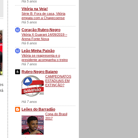
Há 5 anos
Vitória na Veia!
Série B: Fora de casa, Vitória
empata com a Chapecoense
Há 5 anos
Coração Rubro-Negro
Vitória X Guarani 14/09/2019 –
Arena Fonte Nova
Há 6 anos
Leão Minha Paixão
Vitória se reapresenta e o
presidente acompanha o treino
Há 7 anos
Rubro-Negro Baiano
CAMPEONATOS
ESTADUAIS EM
res
EXTINÇÃO?
rá
Há 7 anos
Leões do Barradão
Copa do Brasil
2017