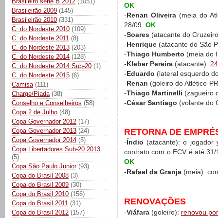
Brasileiro série B 2012
(1051)
OK
Brasileirão 2009
(145)
-
Renan Oliveira
(meia do Atl
Brasileirão 2010
(331)
28/09.
OK
C. do Nordeste 2010
(109)
-
Soares
(atacante do Cruzeir
C. do Nordeste 2011
(8)
-
Henrique
(atacante do São P
C. do Nordeste 2013
(203)
-
Thiago Humberto
(meia do I
C. do Nordeste 2014
(128)
-
Kleber Pereira
(atacante):
24
C. do Nordeste 2014 Sub-20
(1)
-
Eduardo
(lateral esquerdo d
C. do Nordeste 2015
(6)
-
Renan
(goleiro do Atlético-P
Camisa
(111)
-
Thiago Martinelli
(zagueiro 
Charge/Piada
(38)
-
César Santiago
(volante do 
Conselho e Conselheiros
(58)
Copa 2 de Julho
(48)
Copa Governador 2012
(17)
RETORNA DE EMPRÉ
Copa Governador 2013
(24)
Copa Governador 2014
(5)
-
Índio
(atacante): o jogador
Copa Libertadores Sub-20 2013
contrato com o ECV é até 31
(5)
OK
Copa São Paulo Junior
(93)
-
Rafael da Granja
(meia): con
Copa do Brasil 2008
(3)
Copa do Brasil 2009
(30)
Copa do Brasil 2010
(156)
RENOVAÇÕES
Copa do Brasil 2011
(31)
-
Viáfara
(goleiro):
renovou po
Copa do Brasil 2012
(157)