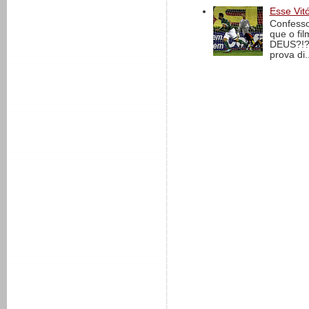
Esse Vit
Confesso
que o fi
DEUS?!?!
prova di..