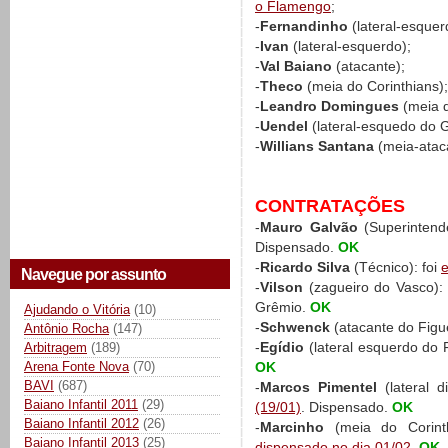
o Flamengo
;
-
Fernandinho
(lateral-esquer
-
Ivan
(lateral-esquerdo);
-
Val Baiano
(atacante);
-
Theco
(meia do Corinthians);
-
Leandro Domingues
(meia d
-
Uendel
(lateral-esquedo do 
-
Willians Santana
(meia-atac
CONTRATAÇÕES
-
Mauro Galvão
(Superintend
Dispensado.
OK
-
Ricardo Silva
(Técnico): foi
e
Navegue por assunto
-
Vilson
(zagueiro do Vasco)
Grêmio.
OK
Ajudando o Vitória
(10)
-
Schwenck
(atacante do Figu
Antônio Rocha
(147)
-
Egídio
(lateral esquerdo do 
Arbitragem
(189)
Arena Fonte Nova
(70)
OK
BAVI
(687)
-
Marcos Pimentel
(lateral d
Baiano Infantil 2011
(29)
(19/01)
. Dispensado.
OK
Baiano Infantil 2012
(26)
-
Marcinho
(meia do Corint
Baiano Infantil 2013
(25)
dispensado no dia 01/02
.
OK