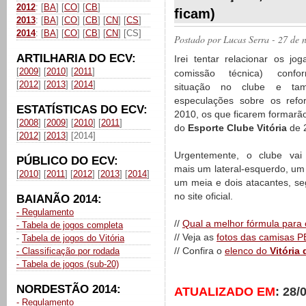
2012
: [
BA
] [
CO
] [
CB
]
ficam)
2013
: [
BA
] [
CO
] [
CB
] [
CN
] [
CS
]
2014
: [
BA
] [
CO
] [
CB
] [
CN
] [CS]
Postado por
Lucas Serra
- 27 de 
ARTILHARIA DO ECV:
Irei tentar relacionar os jo
[
2009
] [
2010
] [
2011
]
comissão técnica) conf
[
2012
] [
2013
] [
2014
]
situação no clube e ta
especulações sobre os refo
ESTATÍSTICAS DO ECV:
2010, os que ficarem formarã
[
2008
] [
2009
] [
2010
] [
2011
]
do
Esporte Clube Vitória
de 
[
2012
] [
2013
] [2014]
Urgentemente, o clube vai 
PÚBLICO DO ECV:
mais um lateral-esquerdo, um
[
2010
] [
2011
] [
2012
] [
2013
] [
2014
]
um meia e dois atacantes, seg
no site oficial.
BAIANÃO 2014:
- Regulamento
//
Qual a melhor fórmula para 
- Tabela de jogos completa
// Veja as
fotos das camisas P
-
Tabela de jogos do Vitória
// Confira o
elenco do
Vitória
- Classificação por rodada
- Tabela de jogos (sub-20)
NORDESTÃO 2014:
ATUALIZADO EM
: 28/
- Regulamento