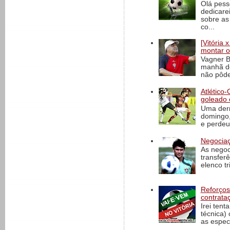
Olá pess
dedicare
sobre as
co...
[Vitória
montar o
Vagner B
manhã de
não pôde
Atlético-
goleado 
Uma derr
domingo,
e perdeu 
Negociaç
As negoc
transfer
elenco t
Reforços
contrata
Irei tent
técnica)
as espec