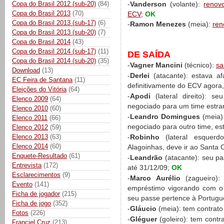
Copa do Brasil 2012 (sub-20)
(84)
-
Vanderson
(volante):
renov
Copa do Brasil 2013
(70)
ECV
;
OK
Copa do Brasil 2013 (sub-17)
(6)
-
Ramon Menezes
(meia):
ren
Copa do Brasil 2013 (sub-20)
(7)
Copa do Brasil 2014
(43)
Copa do Brasil 2014 (sub-17)
(11)
DE SAÍDA
Copa do Brasil 2014 (sub-20)
(35)
-
Vagner Mancini
(técnico):
sa
Download
(13)
-
Derlei
(atacante): estava a
EC Feira de Santana
(11)
definitivamente do ECV agora,
Eleições do Vitória
(64)
-
Apodi
(lateral direito): s
Elenco 2009
(64)
negociado para um time estra
Elenco 2010
(60)
-
Leandro Domingues
(meia):
Elenco 2011
(66)
negociado para outro time, e
Elenco 2012
(59)
Elenco 2013
(63)
-
Robinho
(lateral esquerd
Elenco 2014
(60)
Alagoinhas, deve ir ao Santa
Enquete-Resultado
(61)
-
Leandrão
(atacante): seu pa
Entrevista
(172)
até 31/12/09;
OK
Esclarecimentos
(9)
-
Marco Aurélio
(zagueiro):
Evento
(141)
empréstimo vigorando com o
Ficha de jogador
(215)
seu passe pertence à Portug
Ficha de jogo
(352)
-
Gláucio
(meia): tem contrato
Fotos
(226)
-
Gléguer
(goleiro): tem contr
Franciel Cruz
(213)