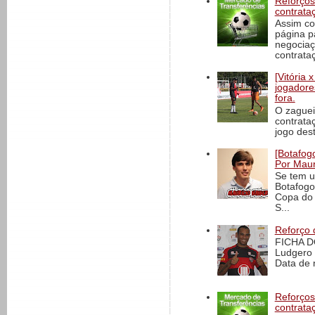
Reforços
contrata
Assim co
página p
negociaç
contrataç
[Vitória
jogadore
fora.
O zaguei
contrata
jogo dest
[Botafogo
Por Maur
Se tem u
Botafogo
Copa do 
S...
Reforço 
FICHA D
Ludgero 
Data de 
Reforços
contrata