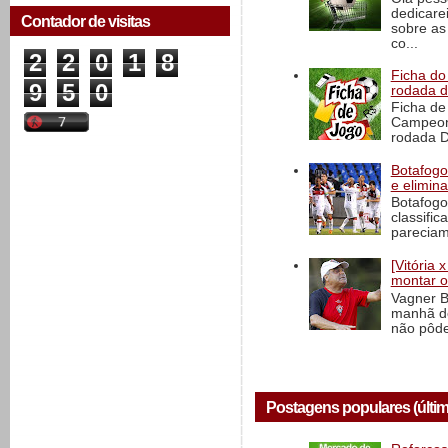
dedicare
Contador de visitas
sobre as
co...
2
2
0
1
8
Ficha do 
9
5
0
rodada 
Ficha de 
Campeona
rodada D
Botafogo 
e elimin
Botafogo
classific
pareciam
[Vitória
montar o
Vagner B
manhã de
não pôde
Postagens populares (últim