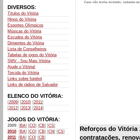
Caso não tenha recebido, cadastre-s
DIVERSOS:
Títulos do Vitória
Hinos do Vitória
Esportes Olímpicos
Músicas do Vitória
Escudos do Vitória
Dirigentes do Vitória
Lista de Conselheiros
Tabelas de jogos do Vitória
SMV - Sou Mais Vitória
Ajude o Vitória!
Torcida do Vitória
Links sobre futebol
Links de rádios de Salvador
ELENCO DO VITÓRIA:
[
2009
] [
2010
] [
2011
]
[
2012
] [
2013
] [
2014
]
JOGOS DO VITÓRIA:
2009
: [
BA
] [
CO
] [
CB
] [
CS
]
Reforços do Vitória
2010
: [
BA
] [
CO
] [
CB
] [
CN
] [
CS
]
contratações, renov
2011
: [
BA
] [
CO
] [
CB
]