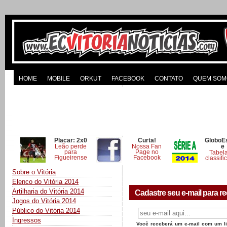
HOME
MOBILE
ORKUT
FACEBOOK
CONTATO
QUEM SOM
Placar: 2x0
Curta!
GloboE
Leão perde
Nossa Fan
e
para
Page no
Tabel
Figueirense
Facebook
classifi
Sobre o Vitória
Elenco do Vitória 2014
Artilharia do Vitória 2014
Cadastre seu e-mail para re
Jogos do Vitória 2014
Público do Vitória 2014
Ingressos
Você receberá um e-mail com um lin