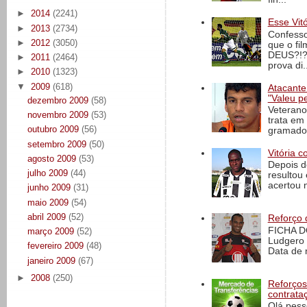
►
2014
(2241)
Esse Vit
►
2013
(2734)
Confesso
►
2012
(3050)
que o fi
DEUS?!?!
►
2011
(2464)
prova di..
►
2010
(1323)
▼
2009
(618)
Atacante
"Valeu p
dezembro 2009
(58)
Veterano
novembro 2009
(53)
trata em
outubro 2009
(56)
gramado 
setembro 2009
(50)
Vitória c
agosto 2009
(53)
Depois d
julho 2009
(44)
resultou 
acertou n
junho 2009
(31)
maio 2009
(54)
abril 2009
(52)
Reforço 
FICHA D
março 2009
(52)
Ludgero 
fevereiro 2009
(48)
Data de 
janeiro 2009
(67)
►
2008
(250)
Reforços
contrata
Olá pess