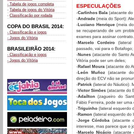
- Tabela de jogos completa
ESPECULAÇÕES
-
Tabela de jogos do Vitória
-
Carlinhos Bala
(atacante do 
-
Classificação por rodada
-
Andrade
(meia do Sport): Ale
-
Luciano Henrique
(meia do 
COPA DO BRASIL 2014:
se recuperando de um proble
- Classificação e jogos
exames para assinar contrato.
- Jogos do Vitória
-
Marcelo Cordeiro
(lateral 
BRASILEIRÃO 2014:
passado, vai para o Botafogo;
-
Nunes
(atacante do Santo An
- Classificação e jogos
- Jogos do Vitória
Vitória pode ser um deles;
-
Rafael Moura
(atacante do At
-
León Muñoz
(atacante do 
direção do ECV não se pronun
-
Patrick
(lateral do Náutico):
-
Victor Simões
(atacante do B
-
Adaílton
(zagueiro do Sant
Fábio Ferreira, pode ser uma
-
Triguinho
(lateral esquerdo 
-
Ramon
(lateral esquerdo do I
-
Jorge Córdoba
(atacante 
interesse, mas parece que o 
-
Marcelo Nicácio
(atacante 