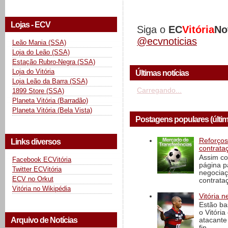
Lojas - ECV
Siga o
EC
Vitória
No
@ecvnoticias
Leão Mania (SSA)
Loja do Leão (SSA)
Estação Rubro-Negra (SSA)
Loja do Vitória
Últimas notícias
Loja Leão da Barra (SSA)
Carregando...
1899 Store (SSA)
Planeta Vitória (Barradão)
Planeta Vitória (Bela Vista)
Postagens populares (últi
Reforços
Links diversos
contrata
Assim co
Facebook ECVitória
página p
Twitter ECVitória
negociaç
ECV no Orkut
contrataç
Vitória no Wikipédia
Vitória n
Estão ba
o Vitóri
Arquivo de Notícias
atacante
fin...