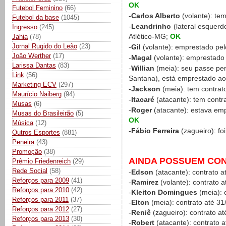
OK
Futebol Feminino
(66)
-
Carlos Alberto
(volante): tem
Futebol da base
(1045)
-
Leandrinho
(lateral esquerd
Ingresso
(245)
Atlético-MG;
OK
Jahia
(78)
Jornal Rugido do Leão
(23)
-
Gil
(volante): emprestado pel
João Werther
(17)
-
Magal
(volante): emprestado
Larissa Dantas
(83)
-
Willian
(meia): seu passe per
Link
(56)
Santana), está emprestado ao
Marketing ECV
(297)
-
Jackson
(meia): tem contrat
Maurício Naiberg
(94)
-
Itacaré
(atacante): tem contr
Musas
(6)
-
Roger
(atacante): estava emp
Musas do Brasileirão
(5)
OK
Música
(12)
-
Fábio Ferreira
(zagueiro): fo
Outros Esportes
(881)
Peneira
(43)
Promoção
(38)
AINDA POSSUEM CO
Prêmio Friedenreich
(29)
Rede Social
(58)
-
Edson
(atacante): contrato a
Reforços para 2009
(41)
-
Ramirez
(volante): contrato 
Reforços para 2010
(42)
-
Kleiton Domingues
(meia): 
Reforços para 2011
(37)
-
Elton
(meia): contrato até 31
Reforços para 2012
(27)
-
Reniê
(zagueiro): contrato at
Reforços para 2013
(30)
-
Robert
(atacante): contrato a