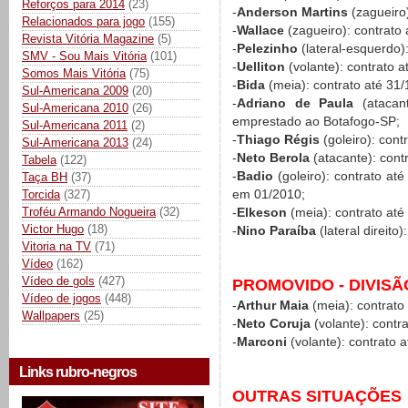
Reforços para 2014
(23)
-
Anderson Martins
(zagueiro)
Relacionados para jogo
(155)
-
Wallace
(zagueiro): contrato 
Revista Vitória Magazine
(5)
-
Pelezinho
(lateral-esquerdo)
SMV - Sou Mais Vitória
(101)
-
Uelliton
(volante): contrato a
Somos Mais Vitória
(75)
-
Bida
(meia): contrato até 31/
Sul-Americana 2009
(20)
-
Adriano de Paula
(atacant
Sul-Americana 2010
(26)
emprestado ao Botafogo-SP;
Sul-Americana 2011
(2)
-
Thiago Régis
(goleiro): cont
Sul-Americana 2013
(24)
-
Neto Berola
(atacante): cont
Tabela
(122)
-
Badio
(goleiro): contrato at
Taça BH
(37)
em 01/2010;
Torcida
(327)
Troféu Armando Nogueira
(32)
-
Elkeson
(meia): contrato até
Victor Hugo
(18)
-
Nino Paraíba
(lateral direito
Vitoria na TV
(71)
Vídeo
(162)
Vídeo de gols
(427)
PROMOVIDO - DIVISÃ
Vídeo de jogos
(448)
-
Arthur Maia
(meia): contrato
Wallpapers
(25)
-
Neto Coruja
(volante): contr
-
Marconi
(volante): contrato 
Links rubro-negros
OUTRAS SITUAÇÕES