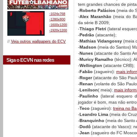
tem grandes chances de pintar
-
Roberto Palácios
(meia do Sp
-1024x768
-
Alex Maranhão
(meia do Bah
-1280x800
da série B 2009;
-1600x1200
-
Thiago Fletri
(lateral esquer
-1920x1200
-
Pedrão
(atacante);
-
Mathias Vidangossy
(meia d
//
Veja outros wallpapers do ECV
-
Madson
(meia do Santos) Ma
-
Nunes
(atacante do Santo A
-
Muricy Ramalho
(técnico): A
Siga o ECVN nas redes
-
Wellington
(atacante CRB);
-
Fabão
(zagueiro):
mais info
-
Roger
(atacante do São Paul
-
Renan
(volante do São Paulo
-
Lenilson
( meia):
mais inform
-
Paulinho
(lateral esquero
jogador é bom, mas não entro
-
Teco
(zagueiro):
treina no Ba
-
Leandro Lima
(meia do Cruze
-
Branquinho
(meia do Santo 
-
Dodô
(atacante do Vasco): n
-
Jean
(zagueiro do FC Mosco