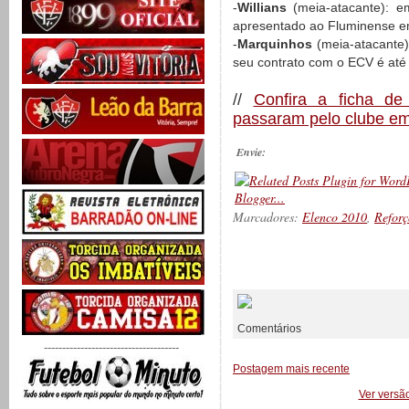
-
Willians
(meia-atacante): e
apresentado ao Fluminense em
-
Marquinhos
(meia-atacante)
seu contrato com o ECV é até
//
Confira a ficha de
passaram pelo clube e
Envie:
Marcadores:
Elenco 2010
,
Reforç
__________
Comentários
-------------------------------------
Postagem mais recente
Ver versã