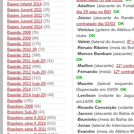
Baiano Infantil 2014
(20)
-
Adailton
(atacante do Forta
Baiano Juvenil 2011
(28)
dia 29 saiu no BID
.
OK
Baiano Juvenil 2012
(26)
-
Júnior
(atacante do Rander
Baiano Juvenil 2013
(25)
contratado dia 02/02
.
OK
Baiano Juvenil 2014
(20)
-
Vinícius
(goleiro do Atlético
Baianão 2008
(35)
clube.
OK
Baianão 2009
(88)
-
Valmir
(lateral do ituano):
8º 
Baianão 2010
(176)
-
Renato Ribeiro
(meia do Bot
Baianão 2010 JR
(23)
-
Marcos Bambam
(atacante)
Baianão 2011
(388)
OK
Baianão 2011 (sub-20)
(41)
-
Marllon
(atacante):
11º contr
Baianão 2012
(498)
-
Fernando
(meia):
12º contra
Baianão 2012 (sub-20)
(68)
OK
Baianão 2013
(312)
-
Maurim
(lateral esquerd
Baianão 2013 (sub-20)
(49)
Baianão 2014
(227)
Dispensado em 03/09.
OK
Baianão 2014 (sub-20)
(48)
-
Lenilson
(volante do Jagu
Barradão
(195)
em14/09.
OK
Brasileiro 2008
(56)
-
Ricardo Conceição
(volante
Brasileiro Sub-20
(43)
-
Jacson
(atacante do Bahia d
Brasileiro série A 2013
(693)
-
Bruninho
(meia do Bahia de 
Brasileiro série A 2014
(615)
-
Jonas
(lateral do Internacion
Brasileiro série B 2011
(926)
-
Evandro
(meia do Atlético-