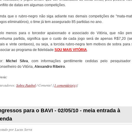
onflito de datas em algumas competições.
inda que o rubro-negro não siga adiante nas demais competições de "mata-mat
ogos eliminatóros), o time já tem assegurado 85 partidas no ano.
elo menos para o torcedor apaixonado e associado do Vitória, que não per
enhuma partida, significa que o custo de cada jogo será de apenas R$7,20 (se
eais e vinte centavos), ou seja, a torcida rubro-negra tem motivos de sobra para 
ssociar ao programa de fidelidade
SOU MAIS VITÓRIA
.
or:
Michel Silva
, com informações gentilmente cedidas pelo pesquisador
onselheiro do Vitória,
Alexandro Ribeiro
.
nvie:
arcadores:
Sobre Futebol
/ Comente! [
1 comentário(s)
]
_________
ngressos para o BAVI - 02/05/10 - meia entrada à
enda
ostado por
Lucas Serra