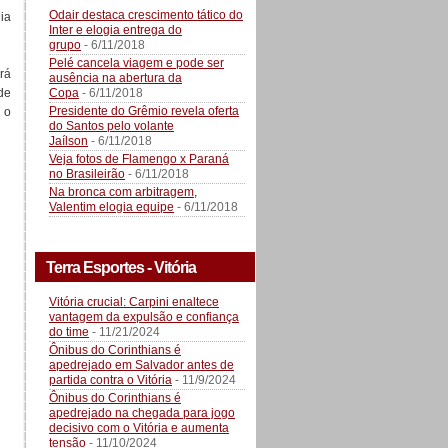
Odair destaca crescimento tático do
ia
Inter e elogia entrega do
grupo
- 6/11/2018
Pelé cancela viagem e pode ser
rá
ausência na abertura da
de
Copa
- 6/11/2018
Presidente do Grêmio revela oferta
 o
do Santos pelo volante
Jaílson
- 6/11/2018
Veja fotos de Flamengo x Paraná
no Brasileirão
- 6/11/2018
Na bronca com arbitragem,
Valentim elogia equipe
- 6/11/2018
Terra Esportes - Vitória
Vitória crucial: Carpini enaltece
vantagem da expulsão e confiança
do time
- 11/21/2024
Ônibus do Corinthians é
apedrejado em Salvador antes de
partida contra o Vitória
- 11/9/2024
Ônibus do Corinthians é
apedrejado na chegada para jogo
decisivo com o Vitória e aumenta
tensão
- 11/10/2024