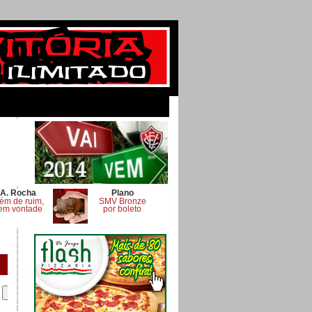
A. Rocha
Plano
ém de ruim,
SMV Bronze
em vontade
por boleto
.