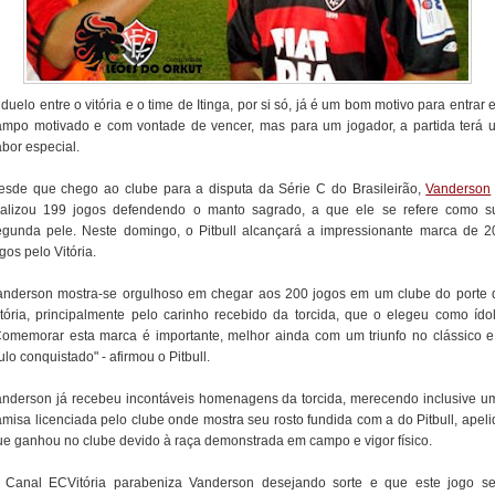
duelo entre o vitória e o time de Itinga, por si só, já é um bom motivo para entrar
ampo motivado e com vontade de vencer, mas para um jogador, a partida terá 
abor especial.
esde que chego ao clube para a disputa da Série C do Brasileirão,
Vanderson
ealizou 199 jogos defendendo o manto sagrado, a que ele se refere como s
egunda pele. Neste domingo, o Pitbull alcançará a impressionante marca de 2
gos pelo Vitória.
anderson mostra-se orgulhoso em chegar aos 200 jogos em um clube do porte 
itória, principalmente pelo carinho recebido da torcida, que o elegeu como ídol
Comemorar esta marca é importante, melhor ainda com um triunfo no clássico e
tulo conquistado" - afirmou o Pitbull.
anderson já recebeu incontáveis homenagens da torcida, merecendo inclusive u
amisa licenciada pelo clube onde mostra seu rosto fundida com a do Pitbull, apeli
ue ganhou no clube devido à raça demonstrada em campo e vigor físico.
 Canal ECVitória parabeniza Vanderson desejando sorte e que este jogo se