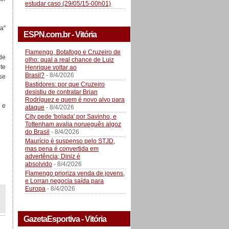
estudar caso (29/05/15-00h01)
a"
ESPN.com.br - Vitória
Flamengo, Botafogo e Cruzeiro de
de
olho: qual a real chance de Luiz
te
Henrique voltar ao
Brasil?
- 8/4/2026
se
Bastidores: por que Cruzeiro
desistiu de contratar Brian
Rodríguez e quem é novo alvo para
 e
ataque
- 8/4/2026
City pede 'bolada' por Savinho, e
Tottenham avalia norueguês algoz
do Brasil
- 8/4/2026
Maurício é suspenso pelo STJD,
mas pena é convertida em
advertência; Diniz é
absolvido
- 8/4/2026
Flamengo prioriza venda de jovens,
e Lorran negocia saída para
Europa
- 8/4/2026
GazetaEsportiva - Vitória