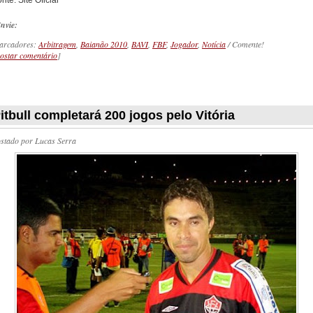
nte: Site Oficial
nvie:
arcadores:
Arbitragem
,
Baianão 2010
,
BAVI
,
FBF
,
Jogador
,
Notícia
/ Comente!
ostar comentário
]
_________
itbull completará 200 jogos pelo Vitória
ostado por
Lucas Serra