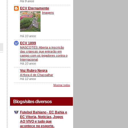
Há 9 anos
ECV Eternamente
Imagens
Há 10 anos
ECV 1899
MASCOTES: Aberta a inscrição
das crianças que entrarão em
campo com os jogadores contra o
Internacional
Há 10 anos
Voz Rubro Negra
A Hora é de Chacoalhar
Há 12 anos
Mostrar todos
Blogs/sites diversos
Futebol Bahiano - EC Bahia e
EC Vitoria, Noticias, Jogos
AO VIVO e tudo que
acontece no esporte.