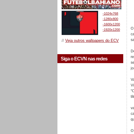
-1024x768
-1280x800
-1600x1200
O 
-1920x1200
c
s
//
Veja outros wallpapers do ECV
D
r
Siga o ECVN nas redes
s
jo
V
V
"
tí
v
c
q
O