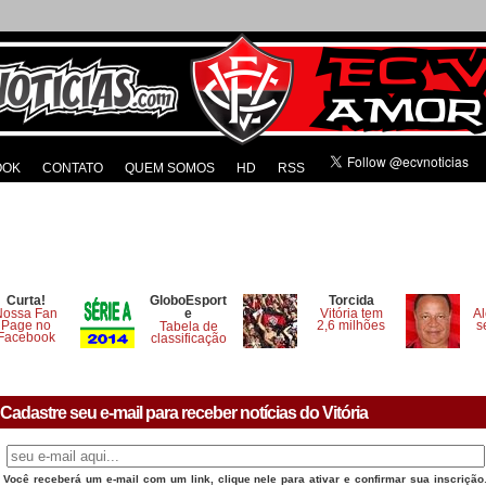
OOK
CONTATO
QUEM SOMOS
HD
RSS
Curta!
GloboEsport
Torcida
Nossa Fan
e
Vitória tem
Al
Page no
2,6 milhões
s
Tabela de
Facebook
classificação
Cadastre seu e-mail para receber notícias do Vitória
Você receberá um e-mail com um link, clique nele para ativar e confirmar sua inscrição