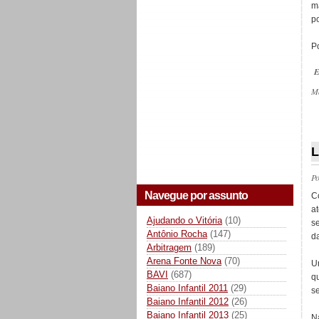
m
p
Po
E
M
_
L
P
Navegue por assunto
C
at
Ajudando o Vitória
(10)
s
Antônio Rocha
(147)
d
Arbitragem
(189)
Arena Fonte Nova
(70)
U
BAVI
(687)
q
Baiano Infantil 2011
(29)
s
Baiano Infantil 2012
(26)
Baiano Infantil 2013
(25)
N