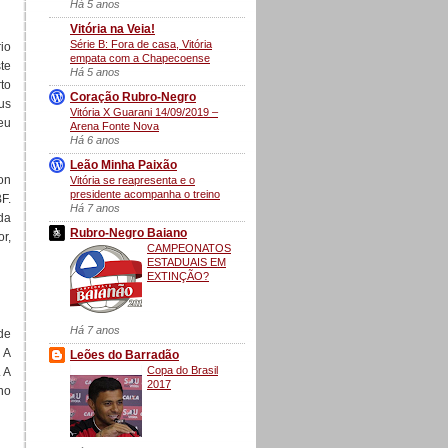
Há 5 anos
Vitória na Veia!
Série B: Fora de casa, Vitória
io
empata com a Chapecoense
te
Há 5 anos
to
Coração Rubro-Negro
us
Vitória X Guarani 14/09/2019 –
eu
Arena Fonte Nova
Há 6 anos
Leão Minha Paixão
on
Vitória se reapresenta e o
presidente acompanha o treino
F.
Há 7 anos
 da
Rubro-Negro Baiano
r,
CAMPEONATOS
ESTADUAIS EM
EXTINÇÃO?
Há 7 anos
de
 A
Leões do Barradão
Copa do Brasil
 A
2017
no