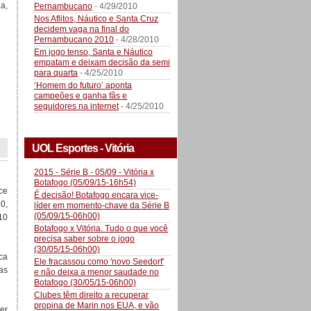
a,
Pernambucano
- 4/29/2010
Nos Aflitos, Náutico e Santa Cruz
decidem vaga na final do
Pernambucano 2010
- 4/28/2010
Em jogo tenso, Santa e Náutico
empatam e deixam decisão da semi
para quarta
- 4/25/2010
‘Homem do futuro’ aponta
campeões e ganha fãs e
seguidores na internet
- 4/25/2010
UOL Esportes - Vitória
2015 - Série B - 05/09 - Vitória x
Botafogo (05/09/15-16h54)
ce
É decisão! Botafogo encara vice-
10,
líder em momento-chave da Série B
(05/09/15-06h00)
10
Botafogo x Vitória. Tudo o que você
precisa saber sobre o jogo
(30/05/15-06h00)
ca
Ele fracassou como 'novo Seedorf'
as
e não deixa a menor saudade no
Botafogo (30/05/15-06h00)
Clubes têm direito a recuperar
propina de Marin nos EUA, e vão
er