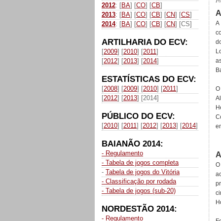
P
2012
: [
BA
] [
CO
] [
CB
]
A
2013
: [
BA
] [
CO
] [
CB
] [
CN
] [
CS
]
A
2014
: [
BA
] [
CO
] [
CB
] [
CN
] [CS]
c
ARTILHARIA DO ECV:
d
[
2009
] [
2010
] [
2011
]
L
[
2012
] [
2013
] [
2014
]
a
Ba
ESTATÍSTICAS DO ECV:
[
2008
] [
2009
] [
2010
] [
2011
]
O
[
2012
] [
2013
] [2014]
A
He
PÚBLICO DO ECV:
C
[
2010
] [
2011
] [
2012
] [
2013
] [
2014
]
e
BAIANÃO 2014:
- Regulamento
A
- Tabela de jogos completa
O
-
Tabela de jogos do Vitória
a
- Classificação por rodada
p
- Tabela de jogos (sub-20)
c
H
NORDESTÃO 2014:
- Regulamento