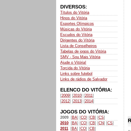
DIVERSOS:
Títulos do Vitória
Hinos do Vitória
Esportes Olímpicos
Músicas do Vitória
Escudos do Vitória
Dirigentes do Vitória
Lista de Conselheiros
Tabelas de jogos do Vitória
SMV - Sou Mais Vitória
Ajude o Vitória!
Torcida do Vitória
Links sobre futebol
Links de rádios de Salvador
ELENCO DO VITÓRIA:
[
2009
] [
2010
] [
2011
]
[
2012
] [
2013
] [
2014
]
JOGOS DO VITÓRIA:
2009
: [
BA
] [
CO
] [
CB
] [
CS
]
R
2010
: [
BA
] [
CO
] [
CB
] [
CN
] [
CS
]
2011
: [
BA
] [
CO
] [
CB
]