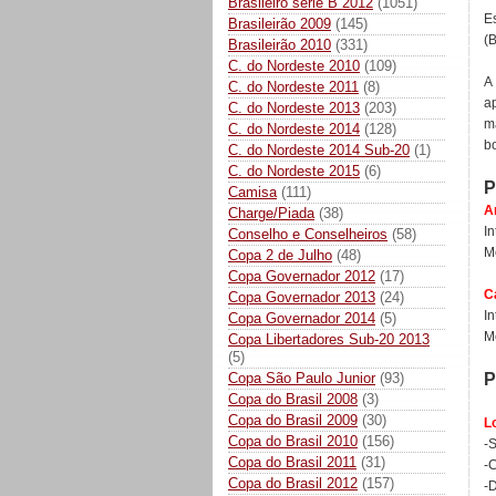
Brasileiro série B 2012
(1051)
E
Brasileirão 2009
(145)
(
Brasileirão 2010
(331)
C. do Nordeste 2010
(109)
A
C. do Nordeste 2011
(8)
a
C. do Nordeste 2013
(203)
m
C. do Nordeste 2014
(128)
b
C. do Nordeste 2014 Sub-20
(1)
C. do Nordeste 2015
(6)
Camisa
(111)
A
Charge/Piada
(38)
I
Conselho e Conselheiros
(58)
M
Copa 2 de Julho
(48)
Copa Governador 2012
(17)
C
Copa Governador 2013
(24)
I
Copa Governador 2014
(5)
M
Copa Libertadores Sub-20 2013
(5)
P
Copa São Paulo Junior
(93)
Copa do Brasil 2008
(3)
Copa do Brasil 2009
(30)
L
Copa do Brasil 2010
(156)
-
Copa do Brasil 2011
(31)
-
Copa do Brasil 2012
(157)
-D