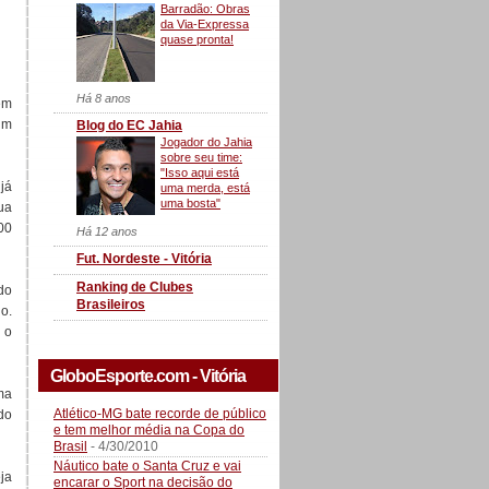
Barradão: Obras
da Via-Expressa
quase pronta!
Há 8 anos
 em
um
Blog do EC Jahia
Jogador do Jahia
sobre seu time:
"Isso aqui está
já
uma merda, está
uma bosta"
ua
00
Há 12 anos
Fut. Nordeste - Vitória
Ranking de Clubes
do
Brasileiros
o.
 o
GloboEsporte.com - Vitória
ma
Atlético-MG bate recorde de público
do
e tem melhor média na Copa do
Brasil
- 4/30/2010
Náutico bate o Santa Cruz e vai
ja
encarar o Sport na decisão do