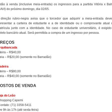
stão à venda (inclusive meia-entrada) os ingressos para a partida Vitória x Bah
BAVI) do próximo domingo, dia 02/05.
 direção rubro-negra avisa que o torcedor que adquirir a meia-entrada deve
presentar a carteira de estudante e a de identidade ou o comprovante atual 
atrícula junto com a identidade. No caso de estudante universitário, é exigido
oleto bancário atual. Será permitida a compra de um ingresso por pessoa.
PREÇOS
rquibancada
nteira – R$40,00
eia – R$20,00 (somente no Barradão)
adeira
nteira – R$80,00
eia – R$40,00 (somente no Barradão)
OSTOS DE VENDA
oja do Leão
Shopping Capemi
Contato: (71) 3358-5411
e 9h às 17h (até sexta-feira)