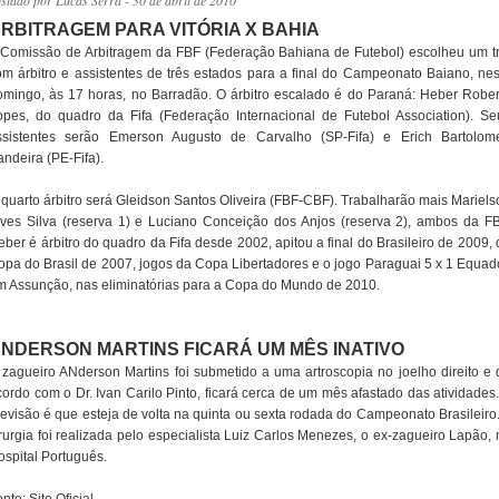
ostado por
Lucas Serra
- 30 de abril de 2010
RBITRAGEM PARA VITÓRIA X BAHIA
 Comissão de Arbitragem da FBF (Federação Bahiana de Futebol) escolheu um tr
om árbitro e assistentes de três estados para a final do Campeonato Baiano, nes
omingo, às 17 horas, no Barradão. O árbitro escalado é do Paraná: Heber Rober
opes, do quadro da Fifa (Federação Internacional de Futebol Association). Se
ssistentes serão Emerson Augusto de Carvalho (SP-Fifa) e Erich Bartolom
ndeira (PE-Fifa).
 quarto árbitro será Gleidson Santos Oliveira (FBF-CBF). Trabalharão mais Mariels
lves Silva (reserva 1) e Luciano Conceição dos Anjos (reserva 2), ambos da FB
ber é árbitro do quadro da Fifa desde 2002, apitou a final do Brasileiro de 2009,
opa do Brasil de 2007, jogos da Copa Libertadores e o jogo Paraguai 5 x 1 Equado
m Assunção, nas eliminatórias para a Copa do Mundo de 2010.
NDERSON MARTINS FICARÁ UM MÊS INATIVO
 zagueiro ANderson Martins foi submetido a uma artroscopia no joelho direito e 
cordo com o Dr. Ivan Carilo Pinto, ficará cerca de um mês afastado das atividades.
revisão é que esteja de volta na quinta ou sexta rodada do Campeonato Brasileiro.
irurgia foi realizada pelo especialista Luiz Carlos Menezes, o ex-zagueiro Lapão, 
ospital Português.