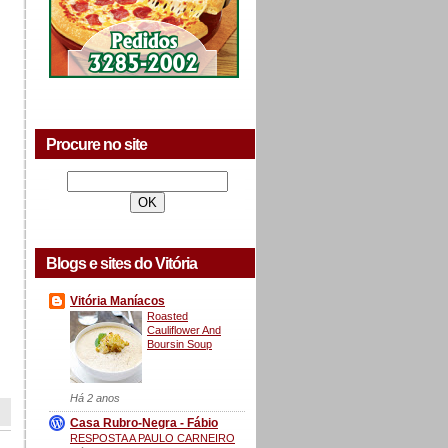
Procure no site
Blogs e sites do Vitória
Vitória Maníacos
Roasted
Cauliflower And
Boursin Soup
Há 2 anos
Casa Rubro-Negra - Fábio
RESPOSTA A PAULO CARNEIRO