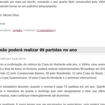
arcado por mais um triunfo, coroando o seu quarto título consecutivo pelo Vitóri
odendo tornar-se um autêntico tetracampeão.
r: Michel Silva
nvie:
arcadores:
Jogador
/ Comente! [
1 comentário(s)
]
_________
eão poderá realizar 99 partidas no ano
ostado por
Lucas Serra
om a confirmação do retorno da Copa do Nordeste este ano, o Vitória, caso avan
é a final de todos os torneios, poderá realizar impressionantes 99 partidas em 20
endo 22 pelo Campeonato Baiano, 38 pelo Brasileirão, 12 pela Copa do Brasil, 
a Copa Sulamericana, 16 pela Copa do Nordeste e 1 amistoso internacional.
m verdadeiro absurdo, quando o normal é jogar 70 partidas em um ano. Signifi
ue a maratona de quarta e domingo que vem desgastando o time nas últim
emanas, iriam continuar initerruptamente até dezembro.
a realidade, 6 jogos teriam que ser encaixados às sexta-feiras, pois poderá hav