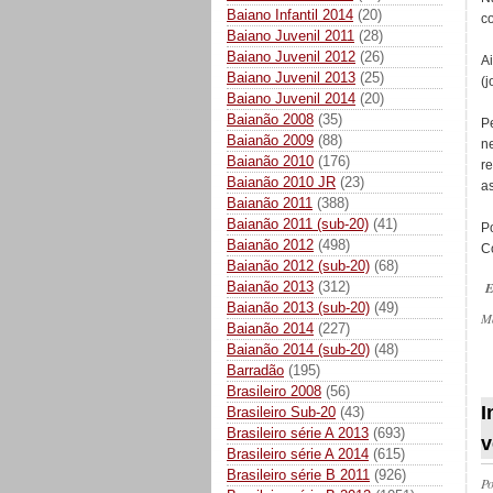
Baiano Infantil 2014
(20)
c
Baiano Juvenil 2011
(28)
Baiano Juvenil 2012
(26)
A
Baiano Juvenil 2013
(25)
(j
Baiano Juvenil 2014
(20)
Baianão 2008
(35)
P
Baianão 2009
(88)
n
Baianão 2010
(176)
r
Baianão 2010 JR
(23)
a
Baianão 2011
(388)
Baianão 2011 (sub-20)
(41)
P
Baianão 2012
(498)
C
Baianão 2012 (sub-20)
(68)
Baianão 2013
(312)
E
Baianão 2013 (sub-20)
(49)
M
Baianão 2014
(227)
Baianão 2014 (sub-20)
(48)
Barradão
(195)
_
Brasileiro 2008
(56)
I
Brasileiro Sub-20
(43)
Brasileiro série A 2013
(693)
v
Brasileiro série A 2014
(615)
Brasileiro série B 2011
(926)
P