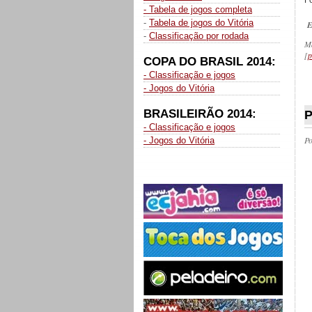
Fo
- Tabela de jogos completa
-
Tabela de jogos do Vitória
E
-
Classificação por rodada
M
[
p
COPA DO BRASIL 2014:
- Classificação e jogos
- Jogos do Vitória
_
BRASILEIRÃO 2014:
P
- Classificação e jogos
P
- Jogos do Vitória