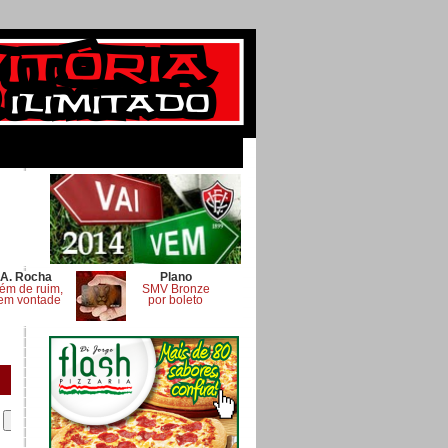
A. Rocha
Plano
ém de ruim,
SMV Bronze
em vontade
por boleto
.