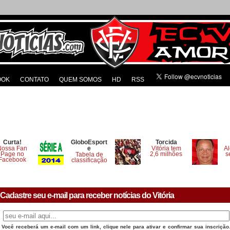
OOK
CONTATO
QUEM SOMOS
HD
RSS
Curta!
GloboEsport
Torcida
Nossa Fan
e
Vitória tem
Al
Page no
2,6 milhões
s
Tabela de
Facebook
classificação
Cadastre seu e-mail para receber notícias do Vitória
Você receberá um e-mail com um link, clique nele para ativar e confirmar sua inscrição