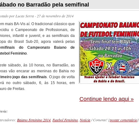
ábado no Barradão pela semifinal
ostado por
Lucas Serra
- 27 de novembro de 2014
m mais BA-Vis aí. O tradicional clássico que
ecidiu o Campeonato de Profissionais, de
niores, infantil e juvenil, e as semifinais da
opa do Brasil Sub-20, agora valerá pelas
emifinais do Campeonato Baiano de
utebol Feminino
.
este sábado, às 10 horas, no Barradão, as
eoas vão encarar as meninas do Bahia no
rimeiro jogo das semifinais
. O jogo de volta
erá no outro sábado, 6, às 15 horas, em
uro de Freitas.
Continue lendo aqui »
nvie:
arcadores:
Baiano Feminino 2014
,
Futebol Feminino
,
Notícia
/ Comente! [
postar comentário
]
_________