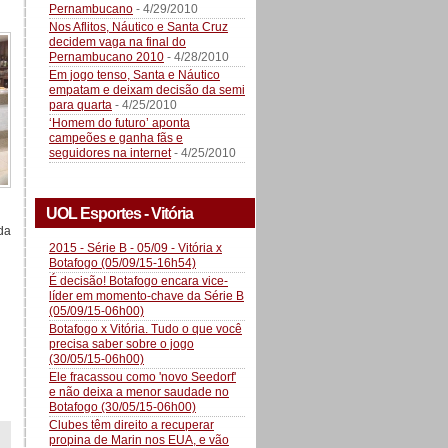
Pernambucano
- 4/29/2010
Nos Aflitos, Náutico e Santa Cruz
decidem vaga na final do
Pernambucano 2010
- 4/28/2010
Em jogo tenso, Santa e Náutico
empatam e deixam decisão da semi
para quarta
- 4/25/2010
‘Homem do futuro’ aponta
campeões e ganha fãs e
seguidores na internet
- 4/25/2010
UOL Esportes - Vitória
da
2015 - Série B - 05/09 - Vitória x
Botafogo (05/09/15-16h54)
É decisão! Botafogo encara vice-
líder em momento-chave da Série B
(05/09/15-06h00)
Botafogo x Vitória. Tudo o que você
precisa saber sobre o jogo
(30/05/15-06h00)
Ele fracassou como 'novo Seedorf'
e não deixa a menor saudade no
Botafogo (30/05/15-06h00)
Clubes têm direito a recuperar
propina de Marin nos EUA, e vão