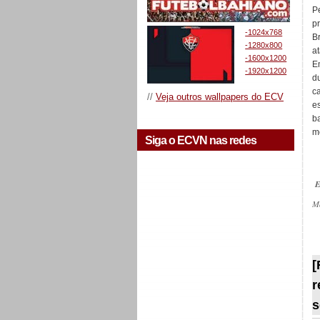
P
p
-1024x768
B
-1280x800
a
-1600x1200
E
-1920x1200
d
c
//
Veja outros wallpapers do ECV
e
b
m
Siga o ECVN nas redes
E
M
_
[
r
s