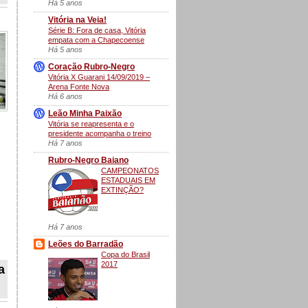
Há 5 anos
Vitória na Veia!
Série B: Fora de casa, Vitória
empata com a Chapecoense
Há 5 anos
Coração Rubro-Negro
Vitória X Guarani 14/09/2019 –
Arena Fonte Nova
Há 6 anos
Leão Minha Paixão
Vitória se reapresenta e o
presidente acompanha o treino
Há 7 anos
Rubro-Negro Baiano
CAMPEONATOS
ESTADUAIS EM
EXTINÇÃO?
Há 7 anos
Leões do Barradão
Copa do Brasil
2017
a