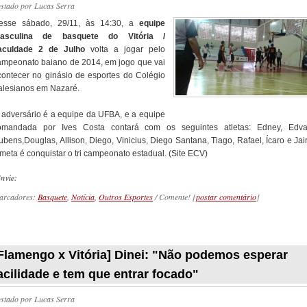
ostado por
Lucas Serra
esse sábado, 29/11, às 14:30, a
equipe
asculina de basquete do Vitória /
aculdade 2 de Julho
volta a jogar pelo
ampeonato baiano de 2014, em jogo que vai
contecer no ginásio de esportes do Colégio
alesianos em Nazaré.
 adversário é a equipe da UFBA, e a equipe
omandada por Ives Costa contará com os seguintes atletas: Edney, Edva
bens,Douglas, Allison, Diego, Vinicius, Diego Santana, Tiago, Rafael, Ícaro e Jai
 meta é conquistar o tri campeonato estadual. (Site ECV)
nvie:
arcadores:
Basquete
,
Notícia
,
Outros Esportes
/ Comente! [
postar comentário
]
_________
Flamengo x Vitória] Dinei: "Não podemos esperar
acilidade e tem que entrar focado"
ostado por
Lucas Serra