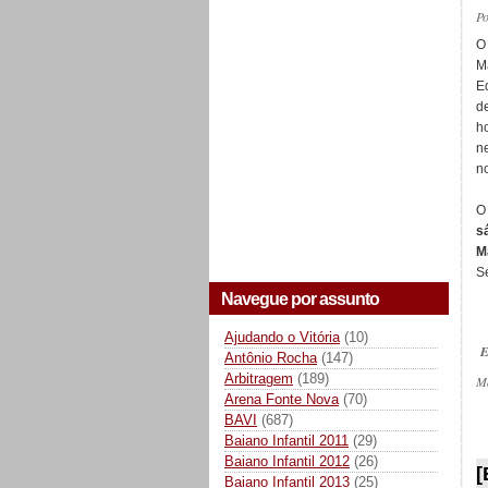
P
O
M
E
d
h
n
n
s
M
Sé
Navegue por assunto
Ajudando o Vitória
(10)
E
Antônio Rocha
(147)
Arbitragem
(189)
M
Arena Fonte Nova
(70)
BAVI
(687)
Baiano Infantil 2011
(29)
_
Baiano Infantil 2012
(26)
[
Baiano Infantil 2013
(25)