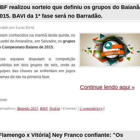
BF realizou sorteio que definiu os grupos do Baian
015. BAVI da 1ª fase será no Barradão.
ostado por
Lucas Serra
oram conhecidos na manhã desta quinta, no
uartel de Amaralina, em Salvador, os
grupos
o Campeonato Baiano de 2015
.
oze equipes disputam a competição
ivididas em dois grupos de seis, onde as
quipes das chaves se enfrentam em jogos
penas de ida na primeira fase.
Continue lendo aqui »
nvie:
arcadores:
Baianão 2015
,
BAVI
,
Notícia
/ Comente! [
1 comentário(s)
]
_________
Flamengo x Vitória] Ney Franco confiante: "Os