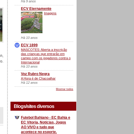
Há 9 anos
ECV Eternamente
Imagens
Há 10 anos
ECV 1899
MASCOTES: Aberta a inscrição
das crianças que entrarão em
n,
campo com os jogadores contra o
ro.
Internacional
Há 10 anos
Voz Rubro Negra
A Hora é de Chacoalhar
Há 12 anos
Mostrar todos
Blogs/sites diversos
Futebol Bahiano - EC Bahia e
EC Vitoria, Noticias, Jogos
AO VIVO e tudo que
acontece no esporte.