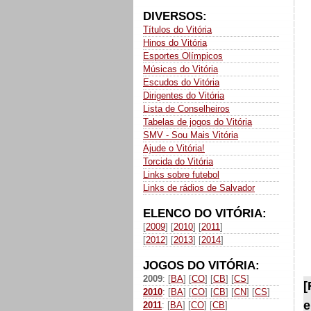
DIVERSOS:
Títulos do Vitória
Hinos do Vitória
Esportes Olímpicos
Músicas do Vitória
Escudos do Vitória
Dirigentes do Vitória
Lista de Conselheiros
Tabelas de jogos do Vitória
SMV - Sou Mais Vitória
Ajude o Vitória!
Torcida do Vitória
Links sobre futebol
Links de rádios de Salvador
ELENCO DO VITÓRIA:
[
2009
] [
2010
] [
2011
]
[
2012
] [
2013
] [
2014
]
JOGOS DO VITÓRIA:
2009
: [
BA
] [
CO
] [
CB
] [
CS
]
[
2010
: [
BA
] [
CO
] [
CB
] [
CN
] [
CS
]
e
2011
: [
BA
] [
CO
] [
CB
]