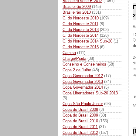
Brasileiro série B 2012
(1051)
F
Brasileirão 2009
(145)
Brasileirão 2010
(331)
2
C. do Nordeste 2010
(109)
C. do Nordeste 2011
(8)
P
C. do Nordeste 2013
(203)
F
C. do Nordeste 2014
(128)
Q
C. do Nordeste 2014 Sub-20
(1)
d
C. do Nordeste 2015
(6)
Camisa
(111)
D
Charge/Piada
(38)
d
Conselho e Conselheiros
(58)
e
Copa 2 de Julho
(48)
a
Copa Governador 2012
(17)
Copa Governador 2013
(24)
Copa Governador 2014
(5)
Copa Libertadores Sub-20 2013
E
(5)
Copa São Paulo Junior
(93)
M
Copa do Brasil 2008
(3)
Copa do Brasil 2009
(30)
Copa do Brasil 2010
(156)
_
Copa do Brasil 2011
(31)
[
Copa do Brasil 2012
(157)