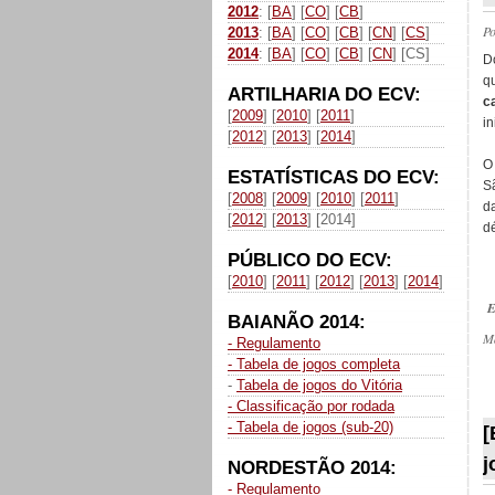
2012
: [
BA
] [
CO
] [
CB
]
P
2013
: [
BA
] [
CO
] [
CB
] [
CN
] [
CS
]
2014
: [
BA
] [
CO
] [
CB
] [
CN
] [CS]
D
q
ARTILHARIA DO ECV:
c
[
2009
] [
2010
] [
2011
]
in
[
2012
] [
2013
] [
2014
]
O
ESTATÍSTICAS DO ECV:
S
[
2008
] [
2009
] [
2010
] [
2011
]
d
[
2012
] [
2013
] [2014]
dé
PÚBLICO DO ECV:
[
2010
] [
2011
] [
2012
] [
2013
] [
2014
]
E
BAIANÃO 2014:
M
- Regulamento
- Tabela de jogos completa
-
Tabela de jogos do Vitória
_
- Classificação por rodada
- Tabela de jogos (sub-20)
[
j
NORDESTÃO 2014:
- Regulamento