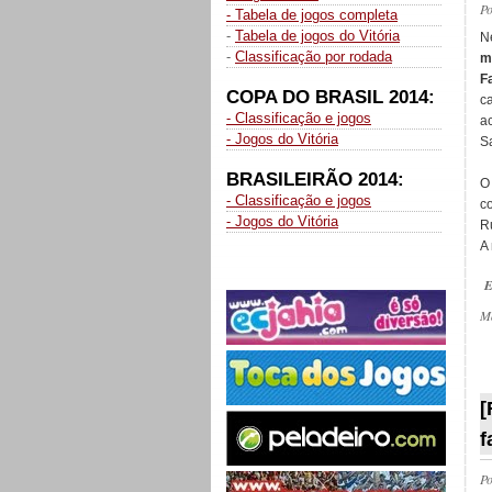
P
- Tabela de jogos completa
-
Tabela de jogos do Vitória
N
-
Classificação por rodada
m
F
COPA DO BRASIL 2014:
c
- Classificação e jogos
a
- Jogos do Vitória
S
BRASILEIRÃO 2014:
O
- Classificação e jogos
c
- Jogos do Vitória
Ru
A
E
M
_
[
f
P