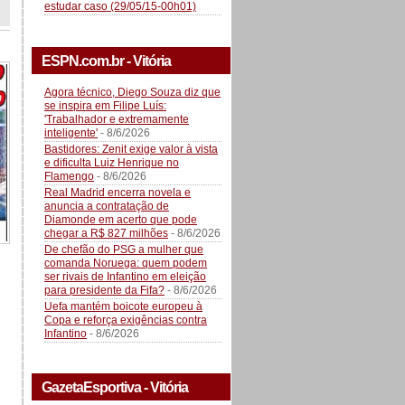
estudar caso (29/05/15-00h01)
ESPN.com.br - Vitória
Agora técnico, Diego Souza diz que
se inspira em Filipe Luís:
'Trabalhador e extremamente
inteligente'
- 8/6/2026
Bastidores: Zenit exige valor à vista
e dificulta Luiz Henrique no
Flamengo
- 8/6/2026
Real Madrid encerra novela e
anuncia a contratação de
Diamonde em acerto que pode
chegar a R$ 827 milhões
- 8/6/2026
De chefão do PSG a mulher que
comanda Noruega: quem podem
ser rivais de Infantino em eleição
para presidente da Fifa?
- 8/6/2026
Uefa mantém boicote europeu à
Copa e reforça exigências contra
Infantino
- 8/6/2026
GazetaEsportiva - Vitória