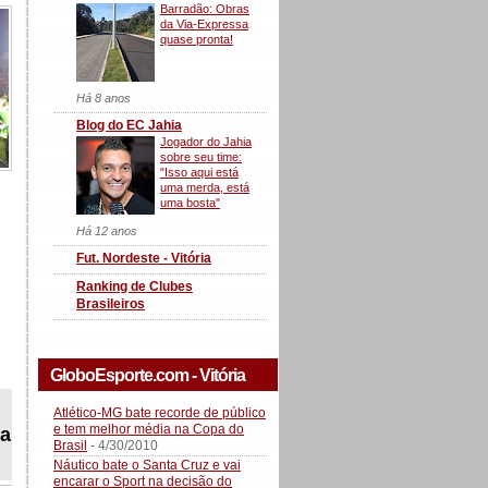
Barradão: Obras
da Via-Expressa
quase pronta!
Há 8 anos
Blog do EC Jahia
Jogador do Jahia
sobre seu time:
"Isso aqui está
uma merda, está
uma bosta"
Há 12 anos
Fut. Nordeste - Vitória
Ranking de Clubes
Brasileiros
GloboEsporte.com - Vitória
Atlético-MG bate recorde de público
e tem melhor média na Copa do
ta
Brasil
- 4/30/2010
Náutico bate o Santa Cruz e vai
encarar o Sport na decisão do