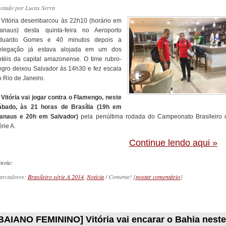
ostado por
Lucas Serra
 Vitória desembarcou às 22h10 (horário em
anaus) desta quinta-feira no Aeroporto
duardo Gomes e 40 minutos depois a
elegação já estava alojada em um dos
otéis da capital amazonense. O time rubro-
egro deixou Salvador às 14h30 e fez escala
o Rio de Janeiro.
O
Vitória vai jogar contra o Flamengo, neste
ábado, às 21 horas de Brasília (19h em
anaus e 20h em Salvador)
pela penúltima rodada do Campeonato Brasileiro 
rie A.
Continue lendo aqui »
nvie:
arcadores:
Brasileiro série A 2014
,
Notícia
/ Comente! [
postar comentário
]
_________
BAIANO FEMININO] Vitória vai encarar o Bahia neste