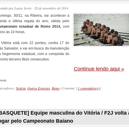
ostado por
Lucas Serra
- 28 de novembro de 2014
omingo, 30/11, na Ribeira, vai acontecer a
uinta e última regata do ano, válida pelo
ampeonato estadual de Remo 2014,
com
icio às 10 horas.
 Vitória está com 22 pontos, contra 17 do
ão Salvador, e vai em busca da manutenção
a hegemonia estadual, com a conquista do
cimo terceiro título consecutivo.
Continue lendo aqui »
nvie:
arcadores:
Notícia
,
Outros Esportes
,
Remo
/ Comente! [
1 comentário(s)
]
_________
BASQUETE] Equipe masculina do Vitória / F2J volta 
ogar pelo Campeonato Baiano