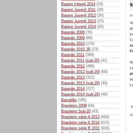
s
Baiano Infantil 2014
(20)
Baiano Juvenil 2011
(28)
P
Baiano Juvenil 2012
(26)
Baiano Juvenil 2013
(25)
Ve
Baiano Juvenil 2014
(20)
d
Baianão 2008
(35)
ju
Baianão 2009
(88)
C
Baianão 2010
(176)
s
Baianão 2010 JR
(23)
F
Baianão 2011
(388)
Baianão 2011 (sub-20)
(41)
N
Baianão 2012
(498)
L
Baianão 2012 (sub-20)
(68)
p
Baianão 2013
(312)
s
Baianão 2013 (sub-20)
(49)
La
Baianão 2014
(227)
Baianão 2014 (sub-20)
(48)
Barradão
(195)
Brasileiro 2008
(56)
E
Brasileiro Sub-20
(43)
M
Brasileiro série A 2013
(693)
Brasileiro série A 2014
(615)
Brasileiro série B 2011
(926)
_