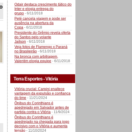
Odair destaca crescimento tático do
ão
Inter e elogia entrega do
grupo
- 6/11/2018
Pelé cancela viagem e pode ser
ausência na abertura da
Copa
- 6/11/2018
Presidente do Grêmio revela oferta
do Santos pelo volante
Jaílson
- 6/11/2018
Veja fotos de Flamengo x Paraná
no Brasileirão
- 6/11/2018
Na bronca com arbitragem,
Valentim elogia equipe
- 6/11/2018
Terra Esportes - Vitória
Vitória crucial: Carpini enaltece
vantagem da expulsão e confiança
do time
- 11/21/2024
Ônibus do Corinthians é
apedrejado em Salvador antes de
partida contra o Vitória
- 11/9/2024
Ônibus do Corinthians é
apedrejado na chegada para jogo
decisivo com o Vitória e aumenta
tensão
- 11/10/2024