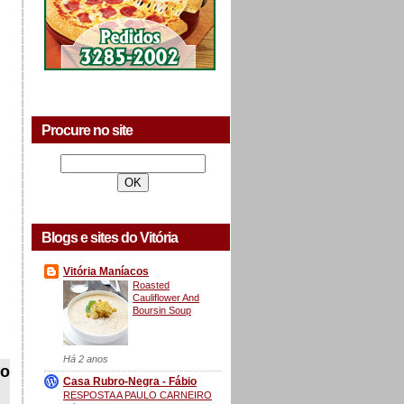
Procure no site
Blogs e sites do Vitória
Vitória Maníacos
Roasted
Cauliflower And
Boursin Soup
Há 2 anos
no
Casa Rubro-Negra - Fábio
RESPOSTA A PAULO CARNEIRO