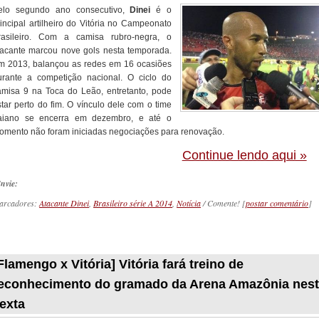
elo segundo ano consecutivo,
Dinei
é o
rincipal artilheiro do Vitória no Campeonato
rasileiro. Com a camisa rubro-negra, o
tacante marcou nove gols nesta temporada.
m 2013, balançou as redes em 16 ocasiões
urante a competição nacional. O ciclo do
amisa 9 na Toca do Leão, entretanto, pode
star perto do fim. O vínculo dele com o time
aiano se encerra em dezembro, e até o
omento não foram iniciadas negociações para renovação.
Continue lendo aqui »
nvie:
arcadores:
Atacante Dinei
,
Brasileiro série A 2014
,
Notícia
/ Comente! [
postar comentário
]
_________
Flamengo x Vitória] Vitória fará treino de
econhecimento do gramado da Arena Amazônia nes
exta