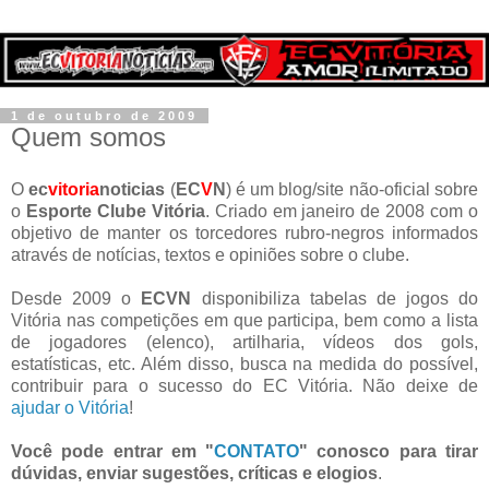
1 de outubro de 2009
Quem somos
O
ec
vitoria
noticias
(
EC
V
N
) é um blog/site não-oficial sobre
o
Esporte Clube Vitória
. Criado em janeiro de 2008 com o
objetivo de manter os torcedores rubro-negros informados
através de notícias, textos e opiniões sobre o clube.
Desde 2009 o
ECVN
disponibiliza tabelas de jogos do
Vitória nas competições em que participa, bem como a lista
de jogadores (elenco), artilharia, vídeos dos gols,
estatísticas, etc. Além disso, busca na medida do possível,
contribuir para o sucesso do EC Vitória. Não deixe de
ajudar o Vitória
!
Você pode entrar em "
CONTATO
" conosco para tirar
dúvidas, enviar sugestões, críticas e elogios
.