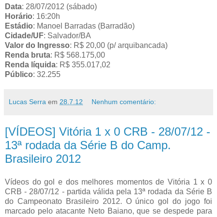
Data
: 28/07/2012 (sábado)
Horário
: 16:20h
Estádio
: Manoel Barradas (Barradão)
Cidade/UF
: Salvador/BA
Valor do Ingresso
: R$ 20,00 (p/ arquibancada)
Renda bruta
: R$ 568.175,00
Renda líquida
: R$ 355.017,02
Público
: 32.255
Lucas Serra
em
28.7.12
Nenhum comentário:
[VÍDEOS] Vitória 1 x 0 CRB - 28/07/12 -
13ª rodada da Série B do Camp.
Brasileiro 2012
Vídeos do gol e dos melhores momentos de Vitória 1 x 0
CRB - 28/07/12 - partida válida pela 13ª rodada da Série B
do Campeonato Brasileiro 2012. O único gol do jogo foi
marcado pelo atacante Neto Baiano, que se despede para