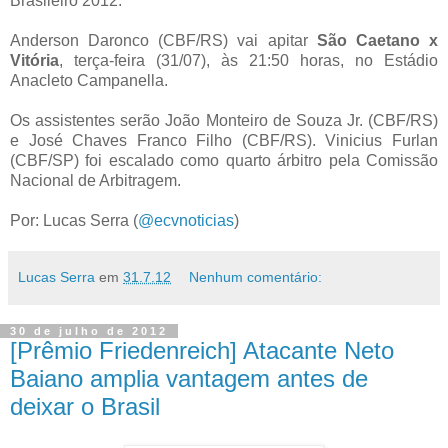
Brasileiro 2012.
Anderson Daronco (CBF/RS) vai apitar
São Caetano x
Vitória
, terça-feira (31/07), às 21:50 horas, no Estádio
Anacleto Campanella.
Os assistentes serão João Monteiro de Souza Jr. (CBF/RS)
e José Chaves Franco Filho (CBF/RS). Vinicius Furlan
(CBF/SP) foi escalado como quarto árbitro pela Comissão
Nacional de Arbitragem.
Por: Lucas Serra (
@ecvnoticias
)
Lucas Serra
em
31.7.12
Nenhum comentário:
30 de julho de 2012
[Prêmio Friedenreich] Atacante Neto
Baiano amplia vantagem antes de
deixar o Brasil