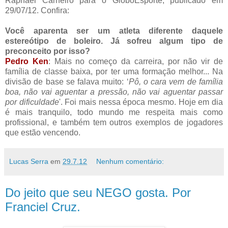
Raphael Carneiro para o GloboEsporte, publicado em
29/07/12. Confira:
Você aparenta ser um atleta diferente daquele
estereótipo de boleiro. Já sofreu algum tipo de
preconceito por isso?
Pedro Ken
: Mais no começo da carreira, por não vir de
família de classe baixa, por ter uma formação melhor... Na
divisão de base se falava muito: ‘
Pô, o cara vem de família
boa, não vai aguentar a pressão, não vai aguentar passar
por dificuldade
'. Foi mais nessa época mesmo. Hoje em dia
é mais tranquilo, todo mundo me respeita mais como
profissional, e também tem outros exemplos de jogadores
que estão vencendo.
Lucas Serra
em
29.7.12
Nenhum comentário:
Do jeito que seu NEGO gosta. Por
Franciel Cruz.