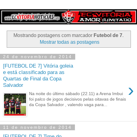
Mostrando postagens com marcador
Futebol de 7
.
Mostrar todas as postagens
24 de novembro de 2014
[FUTEBOL DE 7] Vitória goleia
e está classificado para as
Quartas de Final da Copa
›
Salvador
Na noite do último sábado (22.11) a Arena Imbui
foi palco de jogos decisivos pelas oitavas de finais
da Copa Salvador , valendo vaga para...
11 de novembro de 2014
[FUTEBOL DE 7] Time do