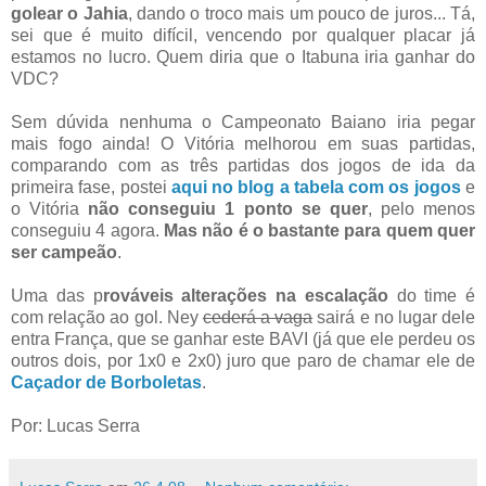
golear o Jahia
, dando o troco mais um pouco de juros... Tá,
sei que é muito difícil, vencendo por qualquer placar já
estamos no lucro. Quem diria que o Itabuna iria ganhar do
VDC?
Sem dúvida nenhuma o Campeonato Baiano iria pegar
mais fogo ainda! O Vitória melhorou em suas partidas,
comparando com as três partidas dos jogos de ida da
primeira fase, postei
aqui no blog a tabela com os jogos
e
o Vitória
não conseguiu 1 ponto se quer
, pelo menos
conseguiu 4 agora.
Mas não é o bastante para quem quer
ser campeão
.
Uma das p
rováveis alterações na escalação
do time é
com relação ao gol. Ney
cederá a vaga
sairá e no lugar dele
entra França, que se ganhar este BAVI (já que ele perdeu os
outros dois, por 1x0 e 2x0) juro que paro de chamar ele de
Caçador de Borboletas
.
Por: Lucas Serra