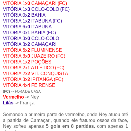
VITÓRIA 1x
0
CAMAÇARI (FC)
VITÓRIA 1x
3
COLO-COLO (FC)
VITÓRIA 0x
2
BAHIA
VITÓRIA 1x
2
ITABUNA (FC)
VITÓRIA 6x
0
ITABUNA
VITÓRIA 0x
1
BAHIA (FC)
VITÓRIA 3x
0
COLO-COLO
VITÓRIA 3x
2
CAMAÇARI
VITÓRIA 5x
2
FLUMINENSE
VITÓRIA 3x
0
JUAZEIRO (FC)
VITÓRIA 1x
2
POÇÕES
VITÓRIA 2x
1
ATLÉTICO (FC)
VITÓRIA 2x
2
VIT. CONQUISTA
VITÓRIA 3x
2
IPITANGA (FC)
VITÓRIA 4x
4
FEIRENSE
(FC)
-> FORA DE CASA
Vermelho
-> Ney
Lilás
-> França
Somando a primeira parte de vermelho, onde Ney atuou até
a partida de Camaçari, quando ele fraturou ossos da face,
Ney sofreu apenas
5 gols em 8 partidas,
com apenas
1