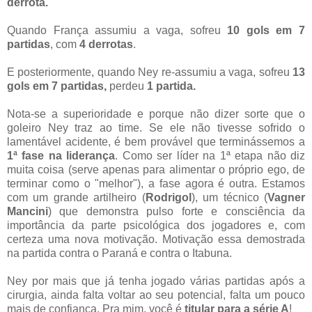
derrota.
Quando França assumiu a vaga, sofreu
10 gols em 7
partidas
, com
4 derrotas
.
E posteriormente, quando Ney re-assumiu a vaga, sofreu
13
gols em 7 partidas,
perdeu
1 partida.
Nota-se a superioridade e porque não dizer sorte que o
goleiro Ney traz ao time. Se ele não tivesse sofrido o
lamentável acidente, é bem provável que terminássemos a
1ª fase na liderança
. Como ser líder na 1ª etapa não diz
muita coisa (serve apenas para alimentar o próprio ego, de
terminar como o "melhor"), a fase agora é outra. Estamos
com um grande artilheiro (
Rodrigol
), um técnico (
Vagner
Mancini
) que demonstra pulso forte e consciência da
importância da parte psicológica dos jogadores e, com
certeza uma nova motivação. Motivação essa demostrada
na partida contra o Paraná e contra o Itabuna.
Ney por mais que já tenha jogado várias partidas após a
cirurgia, ainda falta voltar ao seu potencial, falta um pouco
mais de confiança. Pra mim, você é
titular para a série A
!