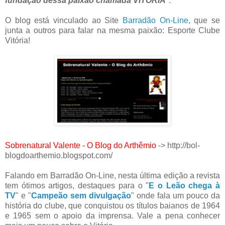
fundação dessa paixão chamada VITÓRIA
".
O blog está vinculado ao Site
Barradão On-Line
, que se
junta a outros para falar na mesma paixão: Esporte Clube
Vitória!
Sobrenatural Valente - O Blog do Arthêmio
-> http://bol-
blogdoarthemio.blogspot.com/
Falando em Barradão On-Line, nesta última edição a revista
tem ótimos artigos, destaques para o "
E o Leão chega à
TV
" e "
Campeão sem divulgação
" onde fala um pouco da
história do clube, que conquistou os títulos baianos de 1964
e 1965 sem o apoio da imprensa. Vale a pena conhecer