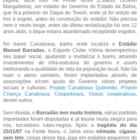
jogava, fazia isso na Fonte Nova (Estádio Octávio
Mangabeira), um estádio do Governo do Estado da Bahia,
que fica próximo do Dique do Tororó, onde já foi reduto de
lixo e esgoto, antes da construção do estádio. Não precisa
nem ir muito longe, antes da última revitalização há uns 12
anos atrás, o dique estava abandonado receptando esgotos.
No bairro Canabrava, bairro onde localiza o
Estádio
Manuel Barradas
, o Esporte Clube Vitória desempenhou
seu papel social, ajudando a revitalizar o bairro, atraindo
investimentos de infra-estrutura do governo e assim
melhorando a qualidade de vida da população local. Não há
mais o aterro sanitário, foram implantados através de
associações e/com ajuda do Governo vários projetos
sociais e culturais:
Projeto Canabrava Quilombo
,
Projeto
Criança Canabrava
,
Cooperbrava
,
Outras cooperativas
,
dentre outros.
Sem dúvida, o
Barradão tem muita história
, várias partidas
importantes foram disputadas e já trouxe muita alegria para
nós, torcedores rubro-negros. Após a
tragédia do dia
25/11/07
na Fonte Nova, o Jahia virou
nômade
,
cigano
,
sem teto
, coisas desse tipo, joga em estádios pequenos do