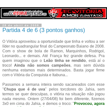
28 de abril de 2008
Partida 4 de 6 (3 pontos ganhos)
O Vitória aproveitou a oportunidade que tinha e voltou a ser
líder no quadrangular final do Campeonato Baiano de 2008.
Com o show de bola de Ramon, Marquinhos, Rodrigol,
Leonardo... e demais. Até França fez grande defesa. Pra
quem imaginou que o
Leão tinha se rendido
, está aí o
troco!
Ainda não somos campeões
, mas sem dúvida
nenhuma estamos mais determinados. Basta jogar firme
com o Vitória da Conquista e Itabuna...
Passamos a semana inteira sendo sacaneados com esse
"
Chupa que é de uva
" pelos torcdores do Jahia, sem
termos se quer desculpas, o vitória na situação não jogou
nada mesmo. Ontem (27/04/08) foi bem diferente, fizemos
3x0 em cima do Jahia, e demos o troco: "
Provocou, agora