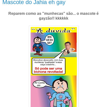
Mascote do Jahia eh gay
Reparem como as "munhecas" são... o mascote é
gayzão!! kkkkkk