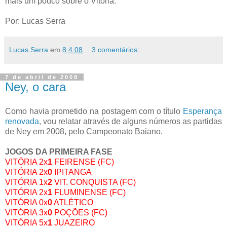
mais um pouco sobre o Vitória.
Por: Lucas Serra
Lucas Serra
em
8.4.08
3 comentários:
7 de abril de 2008
Ney, o cara
Como havia prometido na postagem com o título
Esperança
renovada
, vou relatar através de alguns números as partidas
de Ney em 2008, pelo Campeonato Baiano.
JOGOS DA PRIMEIRA FASE
VITÓRIA 2x
1
FEIRENSE (FC)
VITÓRIA 2x
0
IPITANGA
VITÓRIA 1x
2
VIT. CONQUISTA (FC)
VITÓRIA 2x
1
FLUMINENSE (FC)
VITÓRIA 0x
0
ATLÉTICO
VITÓRIA 3x
0
POÇÕES (FC)
VITÓRIA 5x
1
JUAZEIRO