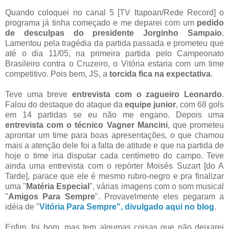
Quando coloquei no canal 5 [TV Itapoan/Rede Record] o
programa já tinha começado e me deparei com um
pedido
de desculpas do presidente Jorginho Sampaio
.
Lamentou pela tragédia da partida passada e prometeu que
até o dia 11/05, na primeira partida pelo Campeonato
Brasileiro contra o Cruzeiro, o Vitória estaria com um time
competitivo. Pois bem, JS, a
torcida fica na expectativa
.
Teve uma breve
entrevista com o zagueiro Leonardo
.
Falou do destaque do ataque da
equipe junior
, com 68 gols
em 14 partidas se eu não me engano. Depois uma
entrevista com o técnico Vagner Mancini
, que prometeu
aprontar um time para boas apresentações, o que chamou
mais a atenção dele foi a falta de atitude e que na partida de
hoje o time iria disputar cada centímetro do campo. Teve
ainda uma entrevista com o repórter Moisés Suzart [do A
Tarde], parace que ele é mesmo rubro-negro e pra finalizar
uma "
Matéria Especial
", várias imagens com o som musical
"
Amigos Para Sempre
". Provavelmente eles pegaram a
idéia de "
Vitória Para Sempre", divulgado aqui no blog
.
Enfim, foi bom, mas tem algumas coisas que não deixarei