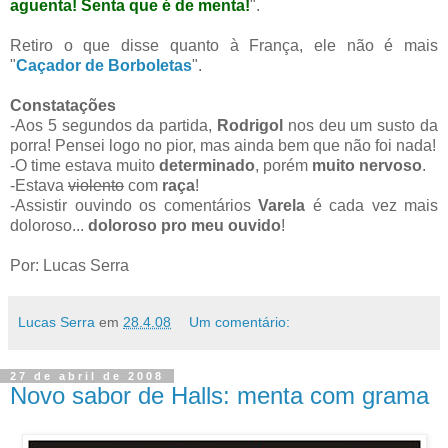
aguenta! Senta que é de menta!
".
Retiro o que disse quanto à França, ele não é mais
"
Caçador de Borboletas
".
Constatações
-Aos 5 segundos da partida,
Rodrigol
nos deu um susto da
porra! Pensei logo no pior, mas ainda bem que não foi nada!
-O time estava muito
determinado
, porém
muito nervoso
.
-Estava
violento
com
raça
!
-Assistir ouvindo os comentários
Varela
é cada vez mais
doloroso...
doloroso pro meu ouvido
!
Por: Lucas Serra
Lucas Serra
em
28.4.08
Um comentário:
27 de abril de 2008
Novo sabor de Halls: menta com grama