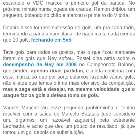
escanteio o VDC marcou o primeiro gol da partida. No
próximo minuto numa jogada de craque, Ramon driblou um
zagueiro, botando no chão e marcou o primeiro do Vitória.
Depois disso foi uma sucessão de gols, um pra cada lado,
terminando a partida num placar de nada mais, nada menos
que 10 gols,
fechando em 5x5
.
Teve gols para todos os gostos, mas o que ficou marcante
foram os gols que Ney sofreu. Postei dias atrás sobre o
desempenho de Ney em 2008
no Campeonato Baiano,
que perdeu
apenas duas partidas
, e ainda continua com
essa marca, só que por sorte estamos fazendo vários gols,
não é atoa que temos o time mais ofensivo da competição,
mas a zaga está a desejar, na mesma velocidade que o
ataque faz os gols a defesa toma os gols
.
Vagner Mancini viu esse pequeno probleminha e tentou
resolver com a saída de Marcelo Batatais [que considero
um, digamos, um razoável zagueiro] pelo estreiante
Leonardo, e acho que deu um pouco de resultado, já que
tomou um gol depois da substituição.