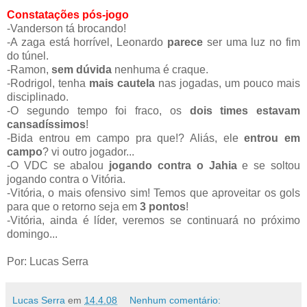
Constatações pós-jogo
-Vanderson tá brocando!
-A zaga está horrível, Leonardo
parece
ser uma luz no fim
do túnel.
-Ramon,
sem dúvida
nenhuma é craque.
-Rodrigol, tenha
mais cautela
nas jogadas, um pouco mais
disciplinado.
-O segundo tempo foi fraco, os
dois times estavam
cansadíssimos
!
-Bida entrou em campo pra que!? Aliás, ele
entrou em
campo
? vi outro jogador...
-O VDC se abalou
jogando contra o Jahia
e se soltou
jogando contra o Vitória.
-Vitória, o mais ofensivo sim! Temos que aproveitar os gols
para que o retorno seja em
3 pontos
!
-Vitória, ainda é líder, veremos se continuará no próximo
domingo...
Por: Lucas Serra
Lucas Serra
em
14.4.08
Nenhum comentário: