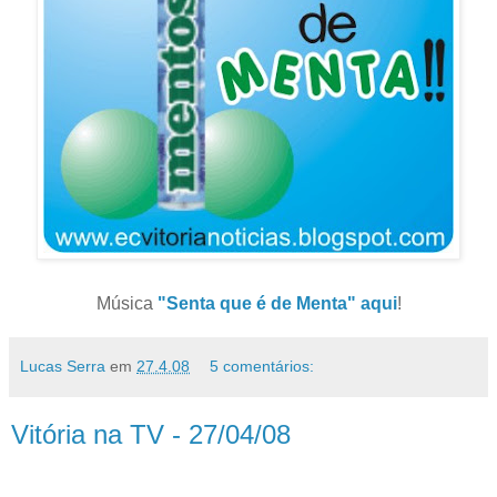
Música
"Senta que é de Menta
" aqui
!
Lucas Serra
em
27.4.08
5 comentários:
Vitória na TV - 27/04/08