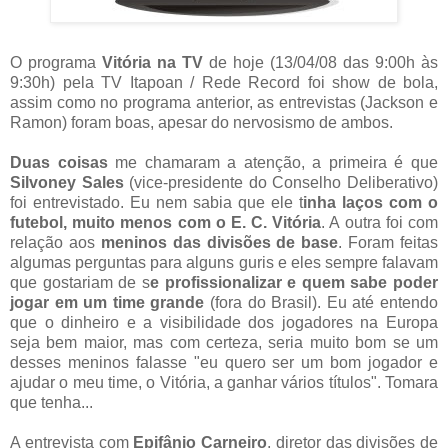
O programa
Vitória na TV
de hoje (13/04/08 das 9:00h às
9:30h) pela TV Itapoan / Rede Record foi show de bola,
assim como no programa anterior, as entrevistas (Jackson e
Ramon) foram boas, apesar do nervosismo de ambos.
Duas coisas
me chamaram a atenção, a primeira é que
Silvoney Sales
(vice-presidente do Conselho Deliberativo)
foi entrevistado. Eu nem sabia que ele t
inha laços com o
futebol, muito menos com o E. C. Vitória
. A outra foi com
relação aos
meninos das divisões de base
. Foram feitas
algumas perguntas para alguns guris e eles sempre falavam
que gostariam de s
e profissionalizar e quem sabe poder
jogar em um time grande
(fora do Brasil). Eu até entendo
que o dinheiro e a visibilidade dos jogadores na Europa
seja bem maior, mas com certeza, seria muito bom se um
desses meninos falasse "eu quero ser um bom jogador e
ajudar o meu time, o Vitória, a ganhar vários títulos". Tomara
que tenha...
A entrevista com
Epifânio Carneiro
, diretor das divisões de