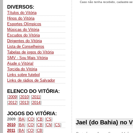
Caso não tenha recebido, cadastre-s
DIVERSOS:
Títulos do Vitória
Hinos do Vitória
Esportes Olímpicos
Músicas do Vitória
Escudos do Vitória
Dirigentes do Vitória
Lista de Conselheiros
Tabelas de jogos do Vitória
SMV - Sou Mais Vitória
Ajude o Vitória!
Torcida do Vitória
Links sobre futebol
Links de rádios de Salvador
ELENCO DO VITÓRIA:
[
2009
] [
2010
] [
2011
]
[
2012
] [
2013
] [
2014
]
JOGOS DO VITÓRIA:
2009
: [
BA
] [
CO
] [
CB
] [
CS
]
Jael (do Bahia) no V
2010
: [
BA
] [
CO
] [
CB
] [
CN
] [
CS
]
2011
: [
BA
] [
CO
] [
CB
]