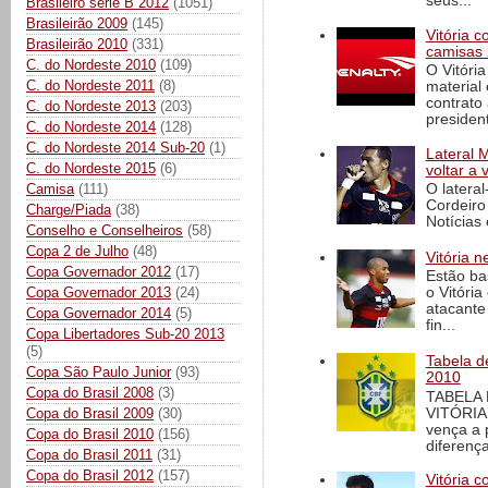
seus...
Brasileiro série B 2012
(1051)
Brasileirão 2009
(145)
Vitória 
Brasileirão 2010
(331)
camisas 
C. do Nordeste 2010
(109)
O Vitóri
C. do Nordeste 2011
(8)
material
contrato
C. do Nordeste 2013
(203)
president
C. do Nordeste 2014
(128)
C. do Nordeste 2014 Sub-20
(1)
Lateral 
C. do Nordeste 2015
(6)
voltar a 
O latera
Camisa
(111)
Cordeiro
Charge/Piada
(38)
Notícias 
Conselho e Conselheiros
(58)
Copa 2 de Julho
(48)
Vitória n
Copa Governador 2012
(17)
Estão ba
Copa Governador 2013
(24)
o Vitóri
atacante
Copa Governador 2014
(5)
fin...
Copa Libertadores Sub-20 2013
(5)
Tabela d
Copa São Paulo Junior
(93)
2010
Copa do Brasil 2008
(3)
TABELA
VITÓRIA
Copa do Brasil 2009
(30)
vença a 
Copa do Brasil 2010
(156)
diferença
Copa do Brasil 2011
(31)
Copa do Brasil 2012
(157)
Vitória c