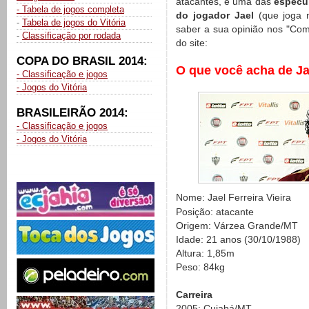
atacantes, e uma das
especul
- Tabela de jogos completa
do jogador Jael
(que joga n
-
Tabela de jogos do Vitória
saber a sua opinião nos "Come
-
Classificação por rodada
do site:
COPA DO BRASIL 2014:
O que você acha de Ja
- Classificação e jogos
- Jogos do Vitória
BRASILEIRÃO 2014:
- Classificação e jogos
- Jogos do Vitória
Nome: Jael Ferreira Vieira
Posição: atacante
Origem: Várzea Grande/MT
Idade: 21 anos (30/10/1988)
Altura: 1,85m
Peso: 84kg
Carreira
2005: Cuiabá/MT