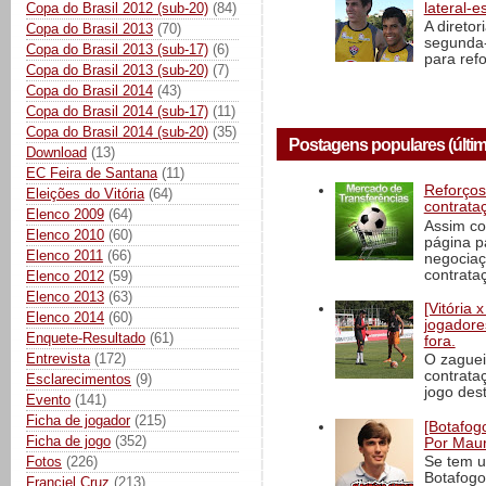
Copa do Brasil 2012 (sub-20)
(84)
lateral-
A direto
Copa do Brasil 2013
(70)
segunda-
Copa do Brasil 2013 (sub-17)
(6)
para ref
Copa do Brasil 2013 (sub-20)
(7)
Copa do Brasil 2014
(43)
Copa do Brasil 2014 (sub-17)
(11)
Copa do Brasil 2014 (sub-20)
(35)
Postagens populares (últim
Download
(13)
EC Feira de Santana
(11)
Reforços
Eleições do Vitória
(64)
contrata
Elenco 2009
(64)
Assim co
Elenco 2010
(60)
página p
Elenco 2011
(66)
negociaç
contrataç
Elenco 2012
(59)
Elenco 2013
(63)
[Vitória
Elenco 2014
(60)
jogadore
Enquete-Resultado
(61)
fora.
Entrevista
(172)
O zaguei
contrata
Esclarecimentos
(9)
jogo dest
Evento
(141)
Ficha de jogador
(215)
[Botafogo
Ficha de jogo
(352)
Por Maur
Fotos
(226)
Se tem u
Botafogo
Franciel Cruz
(213)