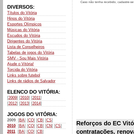
Caso não tenha recebido, cadastre-s
DIVERSOS:
Títulos do Vitória
Hinos do Vitória
Esportes Olímpicos
Músicas do Vitória
Escudos do Vitória
Dirigentes do Vitória
Lista de Conselheiros
Tabelas de jogos do Vitória
SMV - Sou Mais Vitória
Ajude o Vitória!
Torcida do Vitória
Links sobre futebol
Links de rádios de Salvador
ELENCO DO VITÓRIA:
[
2009
] [
2010
] [
2011
]
[
2012
] [
2013
] [
2014
]
JOGOS DO VITÓRIA:
2009
: [
BA
] [
CO
] [
CB
] [
CS
]
Reforços do EC Vitó
2010
: [
BA
] [
CO
] [
CB
] [
CN
] [
CS
]
contratações, renov
2011
: [
BA
] [
CO
] [
CB
]