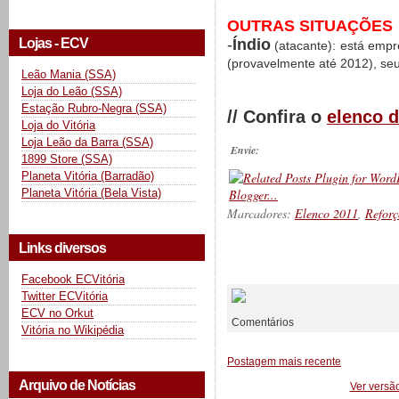
OUTRAS SITUAÇÕES
-
Índio
Lojas - ECV
(atacante): está emp
(provavelmente até 2012), se
Leão Mania (SSA)
Loja do Leão (SSA)
Estação Rubro-Negra (SSA)
// Confira o
elenco d
Loja do Vitória
Loja Leão da Barra (SSA)
Envie:
1899 Store (SSA)
Planeta Vitória (Barradão)
Planeta Vitória (Bela Vista)
Marcadores:
Elenco 2011
,
Reforç
Links diversos
__________
Facebook ECVitória
Twitter ECVitória
ECV no Orkut
Comentários
Vitória no Wikipédia
Postagem mais recente
Arquivo de Notícias
Ver versã