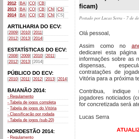
2012
: [
BA
] [
CO
] [
CB
]
ficam)
2013
: [
BA
] [
CO
] [
CB
] [
CN
] [
CS
]
2014
: [
BA
] [
CO
] [
CB
] [
CN
] [CS]
Postado por
Lucas Serra
- 7 de d
ARTILHARIA DO ECV:
Olá pessoal,
[
2009
] [
2010
] [
2011
]
[
2012
] [
2013
] [
2014
]
Assim como no
an
ESTATÍSTICAS DO ECV:
dedicarei esta página
[
2008
] [
2009
] [
2010
] [
2011
]
informações sobre as 
[
2012
] [
2013
] [2014]
dispensas, espec
contratações de joga
PÚBLICO DO ECV:
Vitória para a próxima 
[
2010
] [
2011
] [
2012
] [
2013
] [
2014
]
BAIANÃO 2014:
Contribua, indiqu
- Regulamento
jogadores noticiados (
- Tabela de jogos completa
for concretizada será a
-
Tabela de jogos do Vitória
- Classificação por rodada
Lucas Serra
- Tabela de jogos (sub-20)
ATUALI
NORDESTÃO 2014:
- Regulamento