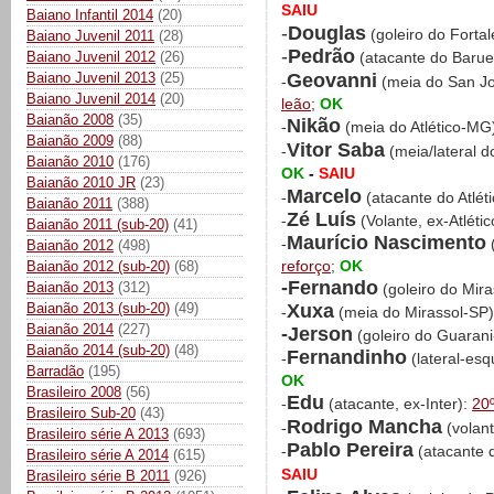
SAIU
Baiano Infantil 2014
(20)
-
Douglas
(goleiro do Forta
Baiano Juvenil 2011
(28)
-
Pedrão
Baiano Juvenil 2012
(26)
(atacante do Barue
Geovanni
Baiano Juvenil 2013
(25)
-
(meia do San J
Baiano Juvenil 2014
(20)
leão
;
OK
Baianão 2008
(35)
Nikão
-
(meia do Atlético-MG
Baianão 2009
(88)
Vitor Saba
-
(meia/lateral 
Baianão 2010
(176)
OK
-
SAIU
Baianão 2010 JR
(23)
Marcelo
-
(atacante do Atlét
Baianão 2011
(388)
Zé Luís
-
(Volante, ex-Atléti
Baianão 2011 (sub-20)
(41)
Maurício Nascimento
-
(
Baianão 2012
(498)
reforço
;
OK
Baianão 2012 (sub-20)
(68)
-Fernando
Baianão 2013
(312)
(goleiro do Mir
Xuxa
Baianão 2013 (sub-20)
(49)
-
(meia do Mirassol-SP
Baianão 2014
(227)
-Jerson
(goleiro do Guaran
Baianão 2014 (sub-20)
(48)
Fernandinho
-
(lateral-esq
Barradão
(195)
OK
Brasileiro 2008
(56)
Edu
-
(atacante, ex-Inter):
20
Brasileiro Sub-20
(43)
Rodrigo Mancha
-
(volan
Brasileiro série A 2013
(693)
Pablo Pereira
-
(atacante 
Brasileiro série A 2014
(615)
SAIU
Brasileiro série B 2011
(926)