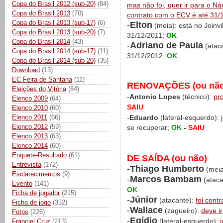
Copa do Brasil 2012 (sub-20)
(84)
mas não foi, quer ir para o Náu
Copa do Brasil 2013
(70)
contrato com o ECV é até 31/
Copa do Brasil 2013 (sub-17)
(6)
-
Elton
(meia): está no Joinv
Copa do Brasil 2013 (sub-20)
(7)
31/12/2011;
OK
Copa do Brasil 2014
(43)
-
Adriano de Paula
(ataca
Copa do Brasil 2014 (sub-17)
(11)
31/12/2012;
OK
Copa do Brasil 2014 (sub-20)
(35)
Download
(13)
EC Feira de Santana
(11)
RENOVAÇÕES (ou não
Eleições do Vitória
(64)
-
Antonio Lopes
(técnico):
pr
Elenco 2009
(64)
SAIU
Elenco 2010
(60)
Elenco 2011
(66)
-
Eduardo
(lateral-esquerdo):
Elenco 2012
(59)
se recuperar;
OK
-
SAIU
Elenco 2013
(63)
Elenco 2014
(60)
Enquete-Resultado
(61)
DE SAÍDA (ou não)
Entrevista
(172)
-
Thiago Humberto
(meia
Esclarecimentos
(9)
-
Marcos Bambam
(ataca
Evento
(141)
OK
Ficha de jogador
(215)
-
Júnior
(atacante):
foi cont
Ficha de jogo
(352)
-
Wallace
(zagueiro):
deve i
Fotos
(226)
-
Egídio
(lateral-esquerdo):
Franciel Cruz
(213)