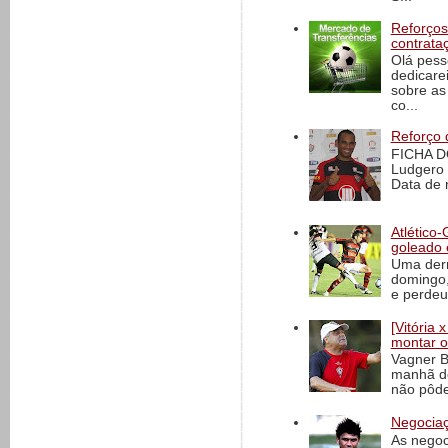
Reforços
contrata
Olá pess
dedicare
sobre as
co...
Reforço 
FICHA D
Ludgero 
Data de 
Atlético-
goleado 
Uma derr
domingo,
e perdeu 
[Vitória
montar o
Vagner B
manhã de
não pôde
Negociaç
As negoc