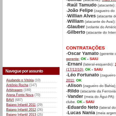
Raúl Tamudo
-
(atacante)
João Felipe
-
(zagueiro do
Willian Alves
-
(atacante d
William
-
(atacante do Avaí)
Glauber
-
(volante do Amér
Gilberto
-
(atacante do Inter
CONTRATAÇÕES
-
Oscar Yamato
(gerente d
gerente
;
OK
-
SAIU
-
Ernani
(lateral-esquerdo):
(17/12/10)
;
OK
-
SAIU
Navegue por assunto
-
Léo Fortunato
(zagueiro
Ajudando o Vitória
(10)
2011
;
OK
-
Alison
Antônio Rocha
(147)
(zagueiro do Bahia)
Arbitragem
(189)
-
Rildo
(atacante da Ferroviá
Arena Fonte Nova
(70)
-
Vander
(meia do Águi-PA):
BAVI
(687)
clube.
OK
-
SAIU
Baiano Infantil 2011
(29)
-
Eduardo Neto
(lateral d
Baiano Infantil 2012
(26)
-
Lucas Nania
(meia argen
Baiano Infantil 2013
(25)