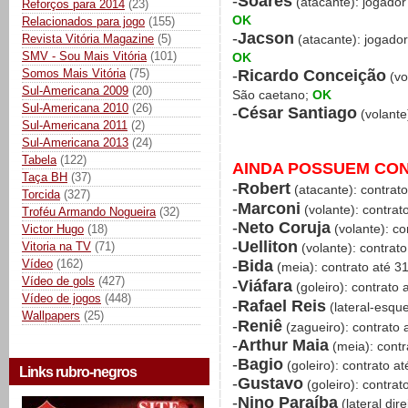
-
Soares
(atacante): jogador
Reforços para 2014
(23)
OK
Relacionados para jogo
(155)
-
Jacson
Revista Vitória Magazine
(5)
(atacante): jogado
SMV - Sou Mais Vitória
(101)
OK
-
Ricardo Conceição
Somos Mais Vitória
(75)
(vo
Sul-Americana 2009
(20)
São caetano;
OK
Sul-Americana 2010
(26)
-
César Santiago
(volante
Sul-Americana 2011
(2)
Sul-Americana 2013
(24)
Tabela
(122)
AINDA POSSUEM CO
Taça BH
(37)
-
Robert
(atacante): contrat
Torcida
(327)
-
Marconi
(volante): contra
Troféu Armando Nogueira
(32)
-
Neto Coruja
(volante): co
Victor Hugo
(18)
-
Uelliton
Vitoria na TV
(71)
(volante): contrat
-
Bida
Vídeo
(162)
(meia): contrato até 3
Vídeo de gols
(427)
-
Viáfara
(goleiro): contrato
Vídeo de jogos
(448)
-
Rafael Reis
(lateral-esqu
Wallpapers
(25)
-
Reniê
(zagueiro): contrato 
-
Arthur Maia
(meia): contr
-
Bagio
(goleiro): contrato a
Links rubro-negros
-
Gustavo
(goleiro): contra
-
Nino Paraíba
(lateral dir