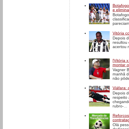
Botafogo 
e elimin
Botafogo
classific
pareciam
Vitória c
Depois d
resultou 
acertou n
[Vitória
montar o
Vagner B
manhã de
não pôde
Viáfara: 
Depois d
respeito 
chegando 
rubro-...
Reforços
contrata
Olá pess