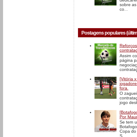
dedicare
sobre as
co...
Postagens populares (últim
Reforços
contrata
Assim co
página p
negociaç
contrataç
[Vitória
jogadore
fora.
O zaguei
contrata
jogo dest
[Botafogo
Por Maur
Se tem u
Botafogo
Copa do 
S...