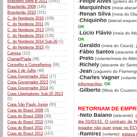
Felipe Alves
Brasileiro série B 2012
(1051)
-
(goleiro do P
Marquinhos
Brasileirão 2009
(145)
-
(meia-ataca
Brasileirão 2010
(331)
Renan Silva
-
(meia do Ola
C. do Nordeste 2010
(109)
Chiquinho
-
(lateral-esquer
C. do Nordeste 2011
(8)
OK
C. do Nordeste 2013
(203)
Lúcio Flávio
-
(meia do At
C. do Nordeste 2014
(128)
OK
C. do Nordeste 2014 Sub-20
(1)
Geraldo
-
(meia do Ceará):
C. do Nordeste 2015
(6)
Fábio Santos
-
(atacante d
Camisa
(111)
Preto
-
(volante/meia do Atlé
Charge/Piada
(38)
Richely
Conselho e Conselheiros
(58)
-
(atacante do Sant
Jean
Copa 2 de Julho
(48)
-
(zagueiro do Flameng
Copa Governador 2012
(17)
Charles Vagner
-
(volante
Copa Governador 2013
(24)
informações
;
OK
Copa Governador 2014
(5)
Gilberto
-
(Meia do Cruzeiro
Copa Libertadores Sub-20 2013
(5)
Copa São Paulo Junior
(93)
RETORNAM DE EMPRÉ
Copa do Brasil 2008
(3)
-
Neto Baiano
(atacante):
Copa do Brasil 2009
(30)
dia 01/01/11. O contrato de 
Copa do Brasil 2010
(156)
jogador não quer jogar no EC
Copa do Brasil 2011
(31)
-
Ramirez
Copa do Brasil 2012
(157)
(volante):
estava 