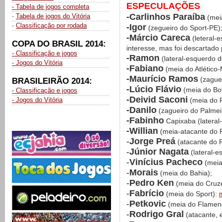
ESPECULAÇÕES
- Tabela de jogos completa
-Carlinhos Paraíba
-
Tabela de jogos do Vitória
(mei
-
Classificação por rodada
-Igor
(zegueiro do Sport-PE)
-Márcio Careca
(leteral-e
COPA DO BRASIL 2014:
interesse, mas foi descartado
- Classificação e jogos
-Ramon
(lateral-esquerdo d
- Jogos do Vitória
-Fabiano
(meia do Atlético
-Maurício Ramos
(zaguei
BRASILEIRÃO 2014:
-Lúcio Flávio
(meia do Bo
- Classificação e jogos
-Deivid Saconi
- Jogos do Vitória
(meia do P
-Danilo
(zagueiro do Palmei
-Fabinho
Capixaba (lateral-
-Willian
(meia-atacante do P
-
Jorge Preá
(atacante do P
-
Júnior Nagata
(lateral-e
-
Vinícius Pacheco
(meia
-
Morais
(meia do Bahia);
-
Pedro Ken
(meia do Cruze
-
Fabrício
(meia do Sport):
-
Petkovic
(meia do Flamen
-
Rodrigo Gral
(atacante, 