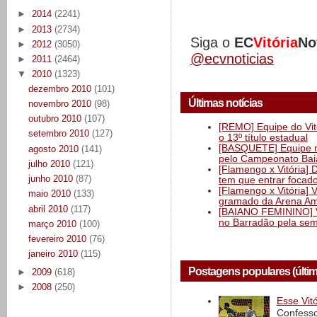
►
2014
(2241)
►
2013
(2734)
Siga o
EC
Vitória
No
►
2012
(3050)
@ecvnoticias
►
2011
(2464)
▼
2010
(1323)
dezembro 2010
(101)
Últimas notícias
novembro 2010
(98)
outubro 2010
(107)
[REMO] Equipe do Vitó
setembro 2010
(127)
o 13º título estadual
[BASQUETE] Equipe mas
agosto 2010
(141)
pelo Campeonato Ba
julho 2010
(121)
[Flamengo x Vitória] 
junho 2010
(87)
tem que entrar focad
[Flamengo x Vitória] 
maio 2010
(133)
gramado da Arena Am
abril 2010
(117)
[BAIANO FEMININO] Vi
no Barradão pela semi
março 2010
(100)
fevereiro 2010
(76)
janeiro 2010
(115)
Postagens populares (últi
►
2009
(618)
►
2008
(250)
Esse Vit
Confesso