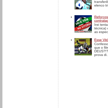
transfer
elenco t
Reforços
contrata
Irei tent
técnica)
as espec
Esse Vit
Confesso
que o fi
DEUS?!?!
prova di..