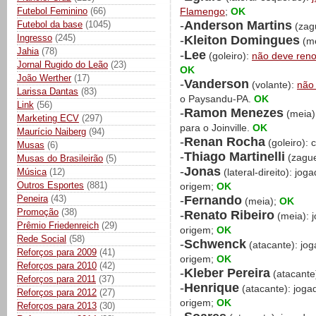
Futebol Feminino
(66)
Flamengo
;
OK
-
Anderson Martins
Futebol da base
(1045)
(zag
Ingresso
(245)
-
Kleiton Domingues
(me
Jahia
(78)
-
Lee
(goleiro):
não deve ren
Jornal Rugido do Leão
(23)
OK
João Werther
(17)
-
Vanderson
(volante):
não 
Larissa Dantas
(83)
o Paysandu-PA.
OK
Link
(56)
-
Ramon Menezes
(meia)
Marketing ECV
(297)
para o Joinville.
OK
Maurício Naiberg
(94)
-
Renan Rocha
(goleiro): 
Musas
(6)
-
Thiago Martinelli
(zague
Musas do Brasileirão
(5)
-
Jonas
Música
(12)
(lateral-direito): jo
Outros Esportes
(881)
origem;
OK
-
Fernando
Peneira
(43)
(meia);
OK
Promoção
(38)
-
Renato Ribeiro
(meia): 
Prêmio Friedenreich
(29)
origem;
OK
Rede Social
(58)
-
Schwenck
(atacante): jo
Reforços para 2009
(41)
origem;
OK
Reforços para 2010
(42)
-
Kleber Pereira
(atacante
Reforços para 2011
(37)
-
Henrique
(atacante): joga
Reforços para 2012
(27)
origem;
OK
Reforços para 2013
(30)