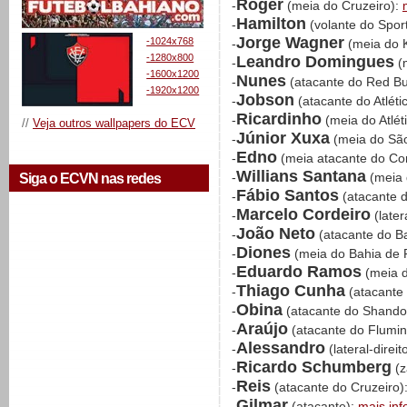
Roger
-
(meia do Cruzeiro):
Hamilton
-
(volante do Sport
Jorge Wagner
-1024x768
-
(meia do 
-1280x800
Leandro Domingues
-
(m
-1600x1200
Nunes
-
(atacante do Red Bu
-1920x1200
Jobson
-
(atacante do Atlét
Ricardinho
-
(meia do Atlé
//
Veja outros wallpapers do ECV
Júnior Xuxa
-
(meia do São
Edno
-
(meia atacante do Cor
Willians Santana
-
(meia 
Siga o ECVN nas redes
Fábio Santos
-
(atacante 
Marcelo Cordeiro
-
(late
João Neto
-
(atacante do Ba
Diones
-
(meia do Bahia de 
Eduardo Ramos
-
(meia d
Thiago Cunha
-
(atacante
Obina
-
(atacante do Shand
Araújo
-
(atacante do Flumi
Alessandro
-
(lateral-direi
Ricardo Schumberg
-
(z
Reis
-
(atacante do Cruzeiro)
Gilmar
-
(atacante):
mais in