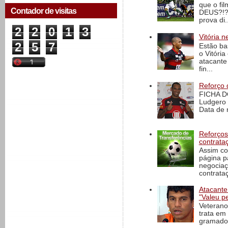
que o fi
Contador de visitas
DEUS?!?!
prova di..
2
2
0
1
3
Vitória n
2
5
7
Estão ba
o Vitóri
atacante
fin...
Reforço 
FICHA D
Ludgero 
Data de 
Reforços
contrata
Assim co
página p
negociaç
contrataç
Atacante
"Valeu p
Veterano
trata em
gramado 