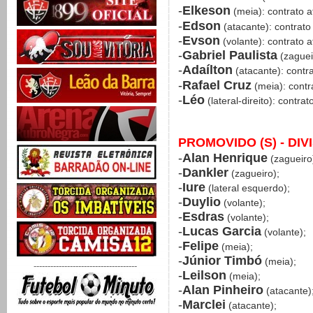
-
Elkeson
(meia): contrato 
-
Edson
(atacante): contrato
-
Evson
(volante): contrato 
-
Gabriel Paulista
(zaguei
-
Adaílton
(atacante): contr
-
Rafael Cruz
(meia): contr
-
Léo
(lateral-direito): contra
PROMOVIDO (S) - DI
-
Alan Henrique
(zagueiro
-
Dankler
(zagueiro);
-
Iure
(lateral esquerdo);
-
Duylio
(volante);
-
Esdras
(volante);
-
Lucas Garcia
(volante);
-
Felipe
(meia);
-
Júnior Timbó
(meia);
-------------------------------------
-
Leilson
(meia);
-
Alan Pinheiro
(atacante)
-
Marclei
(atacante);