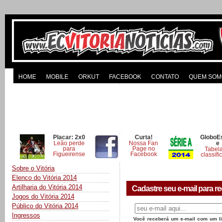
HOME
MOBILE
ORKUT
FACEBOOK
CONTATO
QUEM SOM
Placar: 2x0
Curta!
GloboE
Leão perde
Nossa Fan
e
para
Page no
Tabel
Figueirense
Facebook
classifi
Sobre o Vitória
Elenco do Vitória 2014
Artilharia do Vitória 2014
Cadastre seu e-mail para re
Jogos do Vitória 2014
Público do Vitória 2014
Ingressos
Você receberá um e-mail com um lin