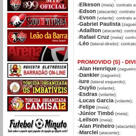
-
Elkeson
(meia): contrato 
-
Edson
(atacante): contrato
-
Evson
(volante): contrato 
-
Gabriel Paulista
(zaguei
-
Adaílton
(atacante): contr
-
Rafael Cruz
(meia): contr
-
Léo
(lateral-direito): contra
PROMOVIDO (S) - DI
-
Alan Henrique
(zagueiro
-
Dankler
(zagueiro);
-
Iure
(lateral esquerdo);
-
Duylio
(volante);
-
Esdras
(volante);
-
Lucas Garcia
(volante);
-
Felipe
(meia);
-
Júnior Timbó
(meia);
-------------------------------------
-
Leilson
(meia);
-
Alan Pinheiro
(atacante)
-
Marclei
(atacante);