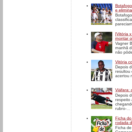
Botafogo 
e elimin
Botafogo
classific
pareciam
[Vitória
montar o
Vagner B
manhã de
não pôde
Vitória c
Depois d
resultou 
acertou n
Viáfara: 
Depois d
respeito 
chegando 
rubro-...
Ficha do 
rodada 
Ficha de 