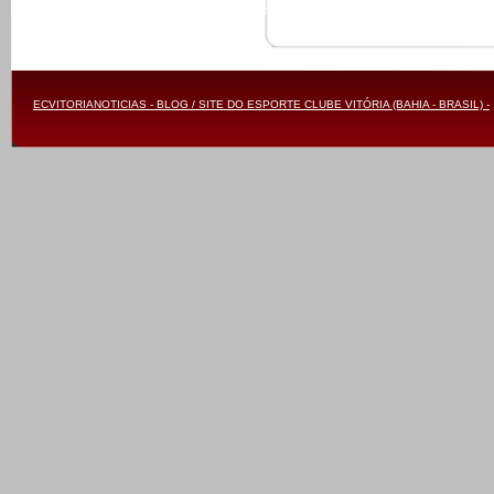
ECVITORIANOTICIAS - BLOG / SITE DO ESPORTE CLUBE VITÓRIA (BAHIA - BRASIL) -