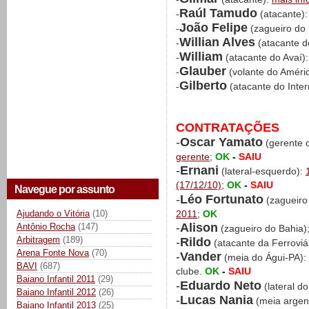
Raúl Tamudo
-
(atacante)
João Felipe
-
(zagueiro do
Willian Alves
-
(atacante d
William
-
(atacante do Avaí)
Glauber
-
(volante do Amér
Gilberto
-
(atacante do Inter
CONTRATAÇÕES
-
Oscar Yamato
(gerente d
gerente
;
OK
-
SAIU
-
Ernani
(lateral-esquerdo):
(17/12/10)
;
OK
-
SAIU
Navegue por assunto
-
Léo Fortunato
(zagueiro
Ajudando o Vitória
(10)
2011
;
OK
-
Alison
Antônio Rocha
(147)
(zagueiro do Bahia)
Arbitragem
(189)
-
Rildo
(atacante da Ferroviá
Arena Fonte Nova
(70)
-
Vander
(meia do Águi-PA):
BAVI
(687)
clube.
OK
-
SAIU
Baiano Infantil 2011
(29)
-
Eduardo Neto
(lateral d
Baiano Infantil 2012
(26)
-
Lucas Nania
(meia argen
Baiano Infantil 2013
(25)