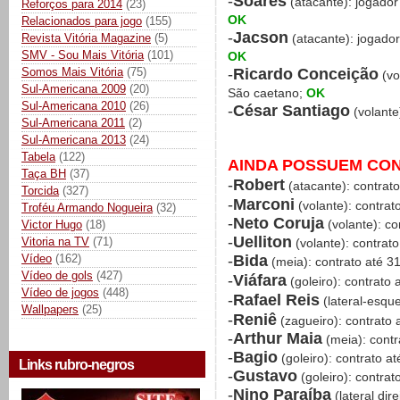
-
Soares
(atacante): jogador
Reforços para 2014
(23)
OK
Relacionados para jogo
(155)
-
Jacson
Revista Vitória Magazine
(5)
(atacante): jogado
SMV - Sou Mais Vitória
(101)
OK
-
Ricardo Conceição
Somos Mais Vitória
(75)
(vo
Sul-Americana 2009
(20)
São caetano;
OK
Sul-Americana 2010
(26)
-
César Santiago
(volante
Sul-Americana 2011
(2)
Sul-Americana 2013
(24)
Tabela
(122)
AINDA POSSUEM CO
Taça BH
(37)
-
Robert
(atacante): contrat
Torcida
(327)
-
Marconi
(volante): contra
Troféu Armando Nogueira
(32)
-
Neto Coruja
(volante): co
Victor Hugo
(18)
-
Uelliton
Vitoria na TV
(71)
(volante): contrat
-
Bida
Vídeo
(162)
(meia): contrato até 3
Vídeo de gols
(427)
-
Viáfara
(goleiro): contrato
Vídeo de jogos
(448)
-
Rafael Reis
(lateral-esqu
Wallpapers
(25)
-
Reniê
(zagueiro): contrato 
-
Arthur Maia
(meia): contr
-
Bagio
(goleiro): contrato a
Links rubro-negros
-
Gustavo
(goleiro): contra
-
Nino Paraíba
(lateral dir