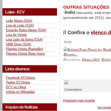
OUTRAS SITUAÇÕES
-
Índio
Lojas - ECV
(atacante): está emp
(provavelmente até 2012), se
Leão Mania (SSA)
Loja do Leão (SSA)
Estação Rubro-Negra (SSA)
// Confira o
elenco d
Loja do Vitória
Loja Leão da Barra (SSA)
Envie:
1899 Store (SSA)
Planeta Vitória (Barradão)
Planeta Vitória (Bela Vista)
Marcadores:
Elenco 2011
,
Reforç
Links diversos
__________
Facebook ECVitória
Twitter ECVitória
ECV no Orkut
Comentários
Vitória no Wikipédia
Postagem mais recente
Arquivo de Notícias
Ver versã