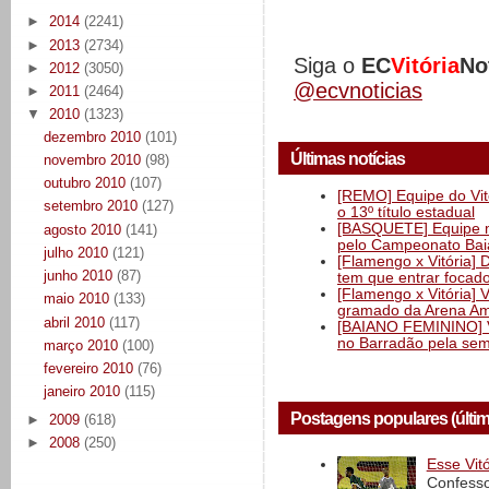
►
2014
(2241)
►
2013
(2734)
Siga o
EC
Vitória
No
►
2012
(3050)
@ecvnoticias
►
2011
(2464)
▼
2010
(1323)
dezembro 2010
(101)
Últimas notícias
novembro 2010
(98)
outubro 2010
(107)
[REMO] Equipe do Vitó
setembro 2010
(127)
o 13º título estadual
[BASQUETE] Equipe mas
agosto 2010
(141)
pelo Campeonato Ba
julho 2010
(121)
[Flamengo x Vitória] 
junho 2010
(87)
tem que entrar focad
[Flamengo x Vitória] 
maio 2010
(133)
gramado da Arena Am
abril 2010
(117)
[BAIANO FEMININO] Vi
no Barradão pela semi
março 2010
(100)
fevereiro 2010
(76)
janeiro 2010
(115)
Postagens populares (últi
►
2009
(618)
►
2008
(250)
Esse Vit
Confesso