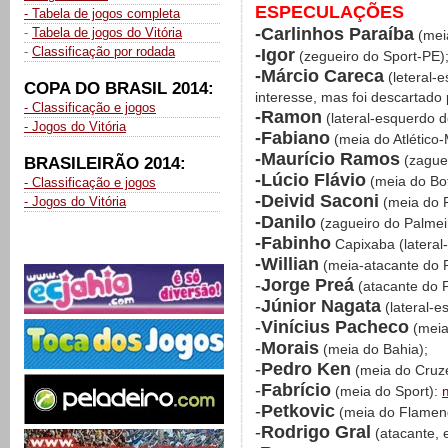
ESPECULAÇÕES
- Tabela de jogos completa
-Carlinhos Paraíba
-
Tabela de jogos do Vitória
(mei
-
Classificação por rodada
-Igor
(zegueiro do Sport-PE)
-Márcio Careca
(leteral-e
COPA DO BRASIL 2014:
interesse, mas foi descartado
- Classificação e jogos
-Ramon
(lateral-esquerdo d
- Jogos do Vitória
-Fabiano
(meia do Atlético
-Maurício Ramos
(zaguei
BRASILEIRÃO 2014:
-Lúcio Flávio
(meia do Bo
- Classificação e jogos
-Deivid Saconi
- Jogos do Vitória
(meia do P
-Danilo
(zagueiro do Palmei
-Fabinho
Capixaba (lateral-
-Willian
(meia-atacante do P
-
Jorge Preá
(atacante do P
-
Júnior Nagata
(lateral-e
-
Vinícius Pacheco
(meia
-
Morais
(meia do Bahia);
-
Pedro Ken
(meia do Cruze
-
Fabrício
(meia do Sport):
-
Petkovic
(meia do Flamen
-
Rodrigo Gral
(atacante, 