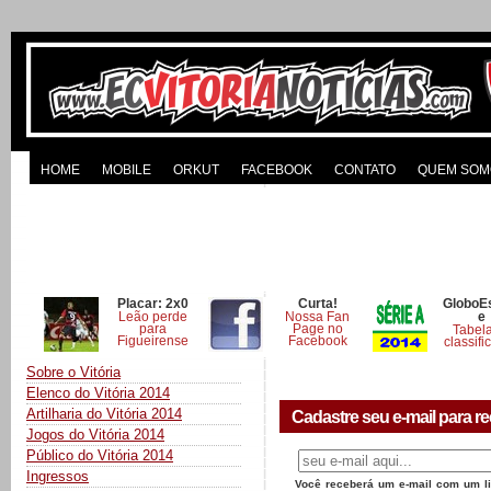
HOME
MOBILE
ORKUT
FACEBOOK
CONTATO
QUEM SOM
Placar: 2x0
Curta!
GloboE
Leão perde
Nossa Fan
e
para
Page no
Tabel
Figueirense
Facebook
classifi
Sobre o Vitória
Elenco do Vitória 2014
Artilharia do Vitória 2014
Cadastre seu e-mail para re
Jogos do Vitória 2014
Público do Vitória 2014
Ingressos
Você receberá um e-mail com um lin