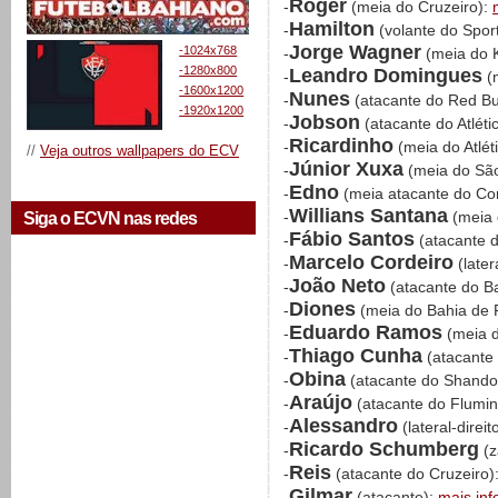
Roger
-
(meia do Cruzeiro):
Hamilton
-
(volante do Sport
Jorge Wagner
-1024x768
-
(meia do 
-1280x800
Leandro Domingues
-
(m
-1600x1200
Nunes
-
(atacante do Red Bu
-1920x1200
Jobson
-
(atacante do Atlét
Ricardinho
-
(meia do Atlé
//
Veja outros wallpapers do ECV
Júnior Xuxa
-
(meia do São
Edno
-
(meia atacante do Cor
Willians Santana
-
(meia 
Siga o ECVN nas redes
Fábio Santos
-
(atacante 
Marcelo Cordeiro
-
(late
João Neto
-
(atacante do Ba
Diones
-
(meia do Bahia de 
Eduardo Ramos
-
(meia d
Thiago Cunha
-
(atacante
Obina
-
(atacante do Shand
Araújo
-
(atacante do Flumi
Alessandro
-
(lateral-direi
Ricardo Schumberg
-
(z
Reis
-
(atacante do Cruzeiro)
Gilmar
-
(atacante):
mais in