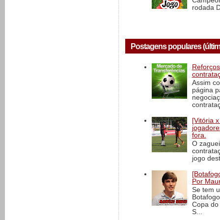
Campeona
rodada D
Postagens populares (últim
Reforços
contrata
Assim co
página p
negociaç
contrataç
[Vitória
jogadore
fora.
O zaguei
contrata
jogo dest
[Botafogo
Por Maur
Se tem u
Botafogo
Copa do 
S...