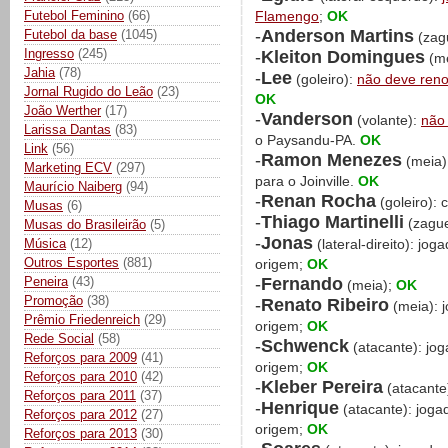
Futebol Feminino
(66)
Flamengo
;
OK
-
Anderson Martins
Futebol da base
(1045)
(zag
Ingresso
(245)
-
Kleiton Domingues
(me
Jahia
(78)
-
Lee
(goleiro):
não deve ren
Jornal Rugido do Leão
(23)
OK
João Werther
(17)
-
Vanderson
(volante):
não 
Larissa Dantas
(83)
o Paysandu-PA.
OK
Link
(56)
-
Ramon Menezes
(meia)
Marketing ECV
(297)
para o Joinville.
OK
Maurício Naiberg
(94)
-
Renan Rocha
(goleiro): 
Musas
(6)
-
Thiago Martinelli
(zague
Musas do Brasileirão
(5)
-
Jonas
Música
(12)
(lateral-direito): jo
Outros Esportes
(881)
origem;
OK
-
Fernando
Peneira
(43)
(meia);
OK
Promoção
(38)
-
Renato Ribeiro
(meia): 
Prêmio Friedenreich
(29)
origem;
OK
Rede Social
(58)
-
Schwenck
(atacante): jo
Reforços para 2009
(41)
origem;
OK
Reforços para 2010
(42)
-
Kleber Pereira
(atacante
Reforços para 2011
(37)
-
Henrique
(atacante): joga
Reforços para 2012
(27)
origem;
OK
Reforços para 2013
(30)