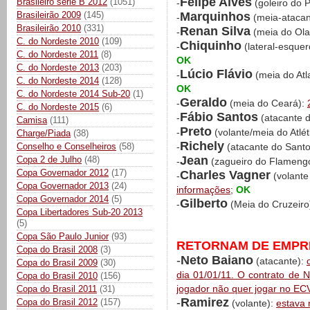
Felipe Alves
Brasileiro série B 2012
(1051)
-
(goleiro do P
Marquinhos
Brasileirão 2009
(145)
-
(meia-ataca
Brasileirão 2010
(331)
Renan Silva
-
(meia do Ola
C. do Nordeste 2010
(109)
Chiquinho
-
(lateral-esquer
C. do Nordeste 2011
(8)
OK
C. do Nordeste 2013
(203)
Lúcio Flávio
-
(meia do At
C. do Nordeste 2014
(128)
OK
C. do Nordeste 2014 Sub-20
(1)
Geraldo
-
(meia do Ceará):
C. do Nordeste 2015
(6)
Fábio Santos
-
(atacante d
Camisa
(111)
Preto
-
(volante/meia do Atlé
Charge/Piada
(38)
Richely
Conselho e Conselheiros
(58)
-
(atacante do Sant
Jean
Copa 2 de Julho
(48)
-
(zagueiro do Flameng
Copa Governador 2012
(17)
Charles Vagner
-
(volante
Copa Governador 2013
(24)
informações
;
OK
Copa Governador 2014
(5)
Gilberto
-
(Meia do Cruzeiro
Copa Libertadores Sub-20 2013
(5)
Copa São Paulo Junior
(93)
RETORNAM DE EMPRÉ
Copa do Brasil 2008
(3)
-
Neto Baiano
(atacante):
Copa do Brasil 2009
(30)
dia 01/01/11. O contrato de 
Copa do Brasil 2010
(156)
jogador não quer jogar no EC
Copa do Brasil 2011
(31)
-
Ramirez
Copa do Brasil 2012
(157)
(volante):
estava 