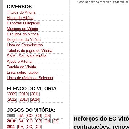
Caso não tenha recebido, cadastre-s
DIVERSOS:
Títulos do Vitória
Hinos do Vitória
Esportes Olímpicos
Músicas do Vitória
Escudos do Vitória
Dirigentes do Vitória
Lista de Conselheiros
Tabelas de jogos do Vitória
SMV - Sou Mais Vitória
Ajude o Vitória!
Torcida do Vitória
Links sobre futebol
Links de rádios de Salvador
ELENCO DO VITÓRIA:
[
2009
] [
2010
] [
2011
]
[
2012
] [
2013
] [
2014
]
JOGOS DO VITÓRIA:
2009
: [
BA
] [
CO
] [
CB
] [
CS
]
Reforços do EC Vitó
2010
: [
BA
] [
CO
] [
CB
] [
CN
] [
CS
]
contratações, renov
2011
: [
BA
] [
CO
] [
CB
]