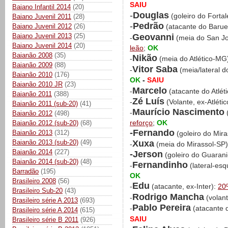
SAIU
Baiano Infantil 2014
(20)
-
Douglas
(goleiro do Forta
Baiano Juvenil 2011
(28)
-
Pedrão
Baiano Juvenil 2012
(26)
(atacante do Barue
Geovanni
Baiano Juvenil 2013
(25)
-
(meia do San J
Baiano Juvenil 2014
(20)
leão
;
OK
Baianão 2008
(35)
Nikão
-
(meia do Atlético-MG
Baianão 2009
(88)
Vitor Saba
-
(meia/lateral 
Baianão 2010
(176)
OK
-
SAIU
Baianão 2010 JR
(23)
Marcelo
-
(atacante do Atlét
Baianão 2011
(388)
Zé Luís
-
(Volante, ex-Atléti
Baianão 2011 (sub-20)
(41)
Maurício Nascimento
-
(
Baianão 2012
(498)
reforço
;
OK
Baianão 2012 (sub-20)
(68)
-Fernando
Baianão 2013
(312)
(goleiro do Mir
Xuxa
Baianão 2013 (sub-20)
(49)
-
(meia do Mirassol-SP
Baianão 2014
(227)
-Jerson
(goleiro do Guaran
Baianão 2014 (sub-20)
(48)
Fernandinho
-
(lateral-esq
Barradão
(195)
OK
Brasileiro 2008
(56)
Edu
-
(atacante, ex-Inter):
20
Brasileiro Sub-20
(43)
Rodrigo Mancha
-
(volan
Brasileiro série A 2013
(693)
Pablo Pereira
-
(atacante 
Brasileiro série A 2014
(615)
SAIU
Brasileiro série B 2011
(926)