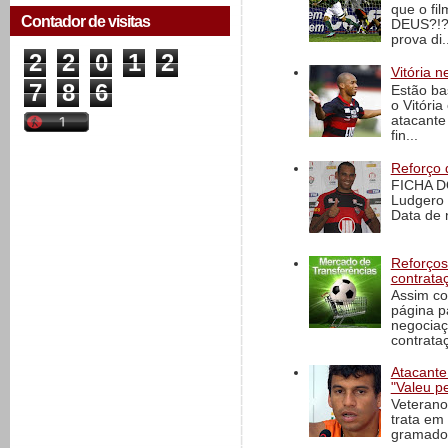
que o fi
Contador de visitas
DEUS?!?!
prova di..
2
2
0
1
2
Vitória n
7
8
6
Estão ba
o Vitóri
atacante
fin...
Reforço 
FICHA D
Ludgero 
Data de 
Reforços
contrata
Assim co
página p
negociaç
contrataç
Atacante
"Valeu p
Veterano
trata em
gramado 