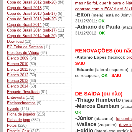
Copa do Brasil 2012 (sub-20)
(84)
mas não foi, quer ir para o Náu
Copa do Brasil 2013
(70)
contrato com o ECV é até 31/
Copa do Brasil 2013 (sub-17)
(6)
-
Elton
(meia): está no Joinv
Copa do Brasil 2013 (sub-20)
(7)
31/12/2011;
OK
Copa do Brasil 2014
(43)
-
Adriano de Paula
(ataca
Copa do Brasil 2014 (sub-17)
(11)
31/12/2012;
OK
Copa do Brasil 2014 (sub-20)
(35)
Download
(13)
EC Feira de Santana
(11)
RENOVAÇÕES (ou não
Eleições do Vitória
(64)
-
Antonio Lopes
(técnico):
pr
Elenco 2009
(64)
SAIU
Elenco 2010
(60)
Elenco 2011
(66)
-
Eduardo
(lateral-esquerdo):
Elenco 2012
(59)
se recuperar;
OK
-
SAIU
Elenco 2013
(63)
Elenco 2014
(60)
Enquete-Resultado
(61)
DE SAÍDA (ou não)
Entrevista
(172)
-
Thiago Humberto
(meia
Esclarecimentos
(9)
-
Marcos Bambam
(ataca
Evento
(141)
OK
Ficha de jogador
(215)
-
Júnior
(atacante):
foi cont
Ficha de jogo
(352)
-
Wallace
(zagueiro):
deve i
Fotos
(226)
-
Egídio
(lateral-esquerdo):
Franciel Cruz
(213)