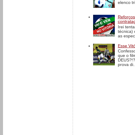
elenco t
Reforços
contrata
Irei tent
técnica)
as espec
Esse Vit
Confesso
que o fi
DEUS?!?!
prova di..