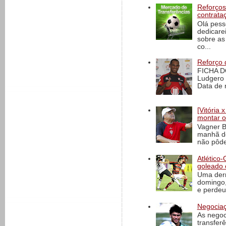
Reforços
contrata
Olá pess
dedicare
sobre as
co...
Reforço 
FICHA D
Ludgero 
Data de 
[Vitória
montar o
Vagner B
manhã de
não pôde
Atlético-
goleado 
Uma derr
domingo,
e perdeu 
Negociaç
As negoc
transfer