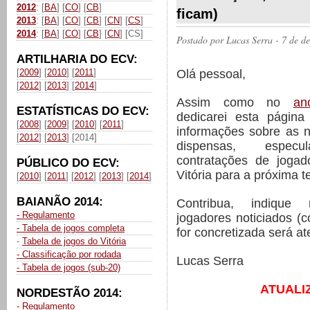
2012
: [
BA
] [
CO
] [
CB
]
ficam)
2013
: [
BA
] [
CO
] [
CB
] [
CN
] [
CS
]
2014
: [
BA
] [
CO
] [
CB
] [
CN
] [CS]
Postado por
Lucas Serra
- 7 de d
ARTILHARIA DO ECV:
Olá pessoal,
[
2009
] [
2010
] [
2011
]
[
2012
] [
2013
] [
2014
]
Assim como no
an
ESTATÍSTICAS DO ECV:
dedicarei esta página
[
2008
] [
2009
] [
2010
] [
2011
]
informações sobre as 
[
2012
] [
2013
] [2014]
dispensas, espec
contratações de joga
PÚBLICO DO ECV:
Vitória para a próxima 
[
2010
] [
2011
] [
2012
] [
2013
] [
2014
]
BAIANÃO 2014:
Contribua, indiqu
- Regulamento
jogadores noticiados (
- Tabela de jogos completa
for concretizada será a
-
Tabela de jogos do Vitória
- Classificação por rodada
Lucas Serra
- Tabela de jogos (sub-20)
ATUALI
NORDESTÃO 2014:
- Regulamento