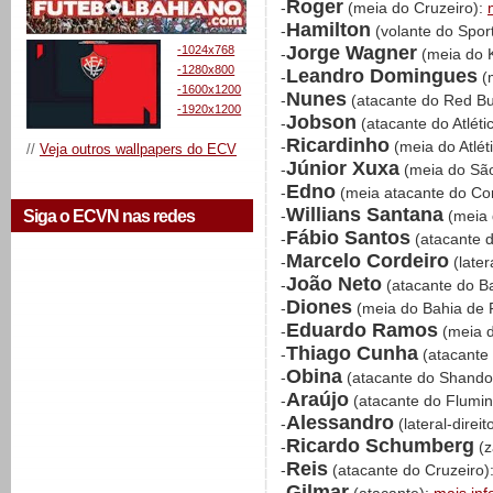
Roger
-
(meia do Cruzeiro):
Hamilton
-
(volante do Sport
Jorge Wagner
-1024x768
-
(meia do 
-1280x800
Leandro Domingues
-
(m
-1600x1200
Nunes
-
(atacante do Red Bu
-1920x1200
Jobson
-
(atacante do Atlét
Ricardinho
-
(meia do Atlé
//
Veja outros wallpapers do ECV
Júnior Xuxa
-
(meia do São
Edno
-
(meia atacante do Cor
Willians Santana
Siga o ECVN nas redes
-
(meia 
Fábio Santos
-
(atacante 
Marcelo Cordeiro
-
(late
João Neto
-
(atacante do Ba
Diones
-
(meia do Bahia de 
Eduardo Ramos
-
(meia d
Thiago Cunha
-
(atacante
Obina
-
(atacante do Shand
Araújo
-
(atacante do Flumi
Alessandro
-
(lateral-direi
Ricardo Schumberg
-
(z
Reis
-
(atacante do Cruzeiro)
Gilmar