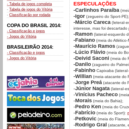
ESPECULAÇÕES
- Tabela de jogos completa
-Carlinhos Paraíba
-
Tabela de jogos do Vitória
(mei
-
Classificação por rodada
-Igor
(zegueiro do Sport-PE)
-Márcio Careca
(leteral-e
COPA DO BRASIL 2014:
interesse, mas foi descartado
- Classificação e jogos
-Ramon
(lateral-esquerdo d
- Jogos do Vitória
-Fabiano
(meia do Atlético
-Maurício Ramos
(zaguei
BRASILEIRÃO 2014:
-Lúcio Flávio
(meia do Bo
- Classificação e jogos
-Deivid Saconi
- Jogos do Vitória
(meia do P
-Danilo
(zagueiro do Palmei
-Fabinho
Capixaba (lateral-
-Willian
(meia-atacante do P
-
Jorge Preá
(atacante do P
-
Júnior Nagata
(lateral-e
-
Vinícius Pacheco
(meia
-
Morais
(meia do Bahia);
-
Pedro Ken
(meia do Cruze
-
Fabrício
(meia do Sport):
-
Petkovic
(meia do Flamen
-
Rodrigo Gral
(atacante, 