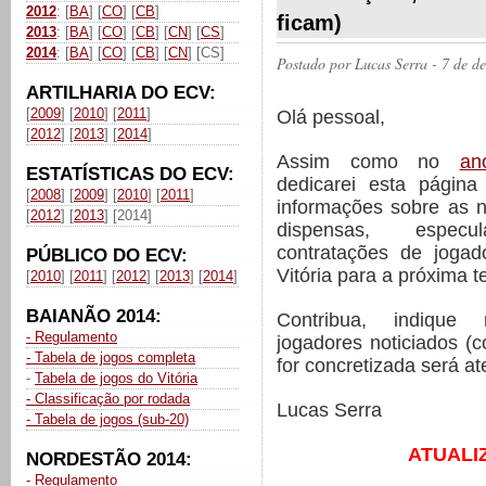
2012
: [
BA
] [
CO
] [
CB
]
ficam)
2013
: [
BA
] [
CO
] [
CB
] [
CN
] [
CS
]
2014
: [
BA
] [
CO
] [
CB
] [
CN
] [CS]
Postado por
Lucas Serra
- 7 de d
ARTILHARIA DO ECV:
[
2009
] [
2010
] [
2011
]
Olá pessoal,
[
2012
] [
2013
] [
2014
]
Assim como no
an
ESTATÍSTICAS DO ECV:
dedicarei esta página
[
2008
] [
2009
] [
2010
] [
2011
]
informações sobre as 
[
2012
] [
2013
] [2014]
dispensas, espec
contratações de joga
PÚBLICO DO ECV:
Vitória para a próxima 
[
2010
] [
2011
] [
2012
] [
2013
] [
2014
]
BAIANÃO 2014:
Contribua, indiqu
- Regulamento
jogadores noticiados (
- Tabela de jogos completa
for concretizada será a
-
Tabela de jogos do Vitória
- Classificação por rodada
Lucas Serra
- Tabela de jogos (sub-20)
ATUALI
NORDESTÃO 2014:
- Regulamento