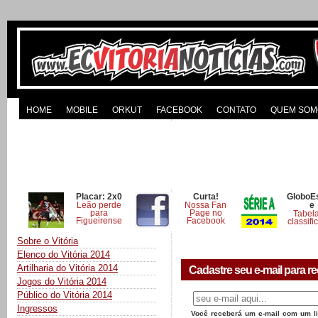
HOME
MOBILE
ORKUT
FACEBOOK
CONTATO
QUEM SOM
Placar: 2x0
Curta!
GloboE
Leão perde
Nossa Fan
e
para
Page no
Tabel
Figueirense
Facebook
classifi
Sobre o Vitória
Elenco do Vitória 2014
Artilharia do Vitória 2014
Cadastre seu e-mail para re
Jogos do Vitória 2014
Público do Vitória 2014
Ingressos
Você receberá um e-mail com um lin