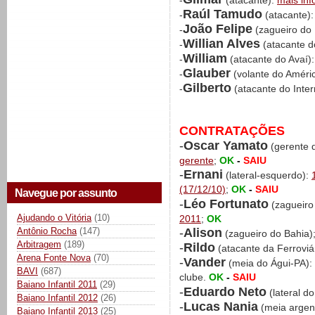
-
(atacante):
mais in
Raúl Tamudo
-
(atacante)
João Felipe
-
(zagueiro do
Willian Alves
-
(atacante d
William
-
(atacante do Avaí)
Glauber
-
(volante do Amér
Gilberto
-
(atacante do Inter
CONTRATAÇÕES
-
Oscar Yamato
(gerente d
gerente
;
OK
-
SAIU
-
Ernani
(lateral-esquerdo):
(17/12/10)
;
OK
-
SAIU
Navegue por assunto
-
Léo Fortunato
(zagueiro
Ajudando o Vitória
(10)
2011
;
OK
-
Alison
Antônio Rocha
(147)
(zagueiro do Bahia)
Arbitragem
(189)
-
Rildo
(atacante da Ferroviá
Arena Fonte Nova
(70)
-
Vander
(meia do Águi-PA):
BAVI
(687)
clube.
OK
-
SAIU
Baiano Infantil 2011
(29)
-
Eduardo Neto
(lateral d
Baiano Infantil 2012
(26)
-
Lucas Nania
(meia argen
Baiano Infantil 2013
(25)