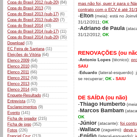
Copa do Brasil 2012 (sub-20)
(84)
mas não foi, quer ir para o Náu
Copa do Brasil 2013
(70)
contrato com o ECV é até 31/
Copa do Brasil 2013 (sub-17)
(6)
-
Elton
(meia): está no Joinv
Copa do Brasil 2013 (sub-20)
(7)
31/12/2011;
OK
Copa do Brasil 2014
(43)
-
Adriano de Paula
(ataca
Copa do Brasil 2014 (sub-17)
(11)
31/12/2012;
OK
Copa do Brasil 2014 (sub-20)
(35)
Download
(13)
EC Feira de Santana
(11)
RENOVAÇÕES (ou não
Eleições do Vitória
(64)
-
Antonio Lopes
(técnico):
pr
Elenco 2009
(64)
SAIU
Elenco 2010
(60)
Elenco 2011
(66)
-
Eduardo
(lateral-esquerdo):
Elenco 2012
(59)
se recuperar;
OK
-
SAIU
Elenco 2013
(63)
Elenco 2014
(60)
Enquete-Resultado
(61)
DE SAÍDA (ou não)
Entrevista
(172)
-
Thiago Humberto
(meia
Esclarecimentos
(9)
-
Marcos Bambam
(ataca
Evento
(141)
OK
Ficha de jogador
(215)
-
Júnior
(atacante):
foi cont
Ficha de jogo
(352)
-
Wallace
(zagueiro):
deve i
Fotos
(226)
-
Egídio
Franciel Cruz
(213)
(lateral-esquerdo):