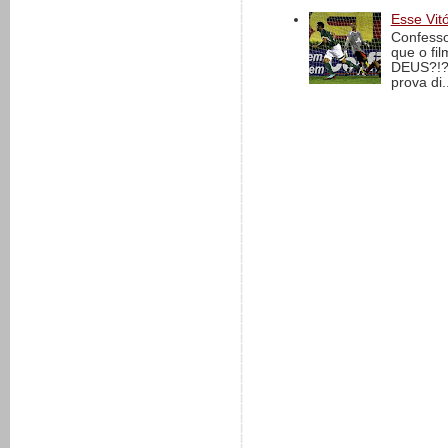
Esse Vit
Confesso
que o fi
DEUS?!?!
prova di..