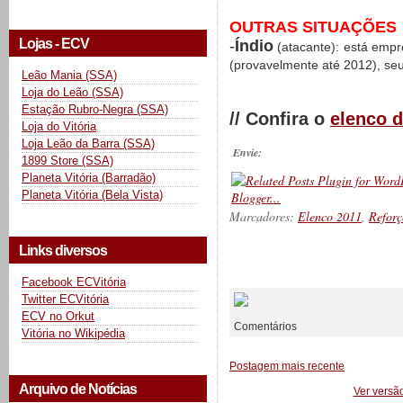
OUTRAS SITUAÇÕES
Lojas - ECV
-
Índio
(atacante): está emp
(provavelmente até 2012), se
Leão Mania (SSA)
Loja do Leão (SSA)
Estação Rubro-Negra (SSA)
// Confira o
elenco d
Loja do Vitória
Loja Leão da Barra (SSA)
Envie:
1899 Store (SSA)
Planeta Vitória (Barradão)
Planeta Vitória (Bela Vista)
Marcadores:
Elenco 2011
,
Reforç
Links diversos
__________
Facebook ECVitória
Twitter ECVitória
ECV no Orkut
Comentários
Vitória no Wikipédia
Postagem mais recente
Arquivo de Notícias
Ver versã