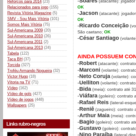
-
Soares
(atacante): jogador
Reforços para 2014
(23)
OK
Relacionados para jogo
(155)
-
Jacson
Revista Vitória Magazine
(5)
(atacante): jogado
SMV - Sou Mais Vitória
(101)
OK
Somos Mais Vitória
(75)
-
Ricardo Conceição
(vo
Sul-Americana 2009
(20)
São caetano;
OK
Sul-Americana 2010
(26)
-
César Santiago
(volante
Sul-Americana 2011
(2)
Sul-Americana 2013
(24)
Tabela
(122)
AINDA POSSUEM CO
Taça BH
(37)
-
Robert
(atacante): contrat
Torcida
(327)
-
Marconi
(volante): contra
Troféu Armando Nogueira
(32)
-
Neto Coruja
Victor Hugo
(18)
(volante): co
-
Uelliton
Vitoria na TV
(71)
(volante): contrat
Vídeo
(162)
-
Bida
(meia): contrato até 3
Vídeo de gols
(427)
-
Viáfara
(goleiro): contrato
Vídeo de jogos
(448)
-
Rafael Reis
(lateral-esqu
Wallpapers
(25)
-
Reniê
(zagueiro): contrato 
-
Arthur Maia
(meia): contr
-
Bagio
(goleiro): contrato a
Links rubro-negros
-
Gustavo
(goleiro): contra
-
Nino Paraíba
(lateral dir