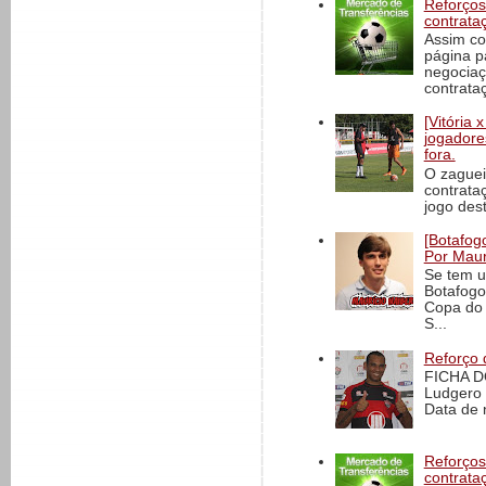
Reforços
contrata
Assim co
página p
negociaç
contrataç
[Vitória
jogadore
fora.
O zaguei
contrata
jogo dest
[Botafogo
Por Maur
Se tem u
Botafogo
Copa do 
S...
Reforço 
FICHA D
Ludgero 
Data de 
Reforços
contrata