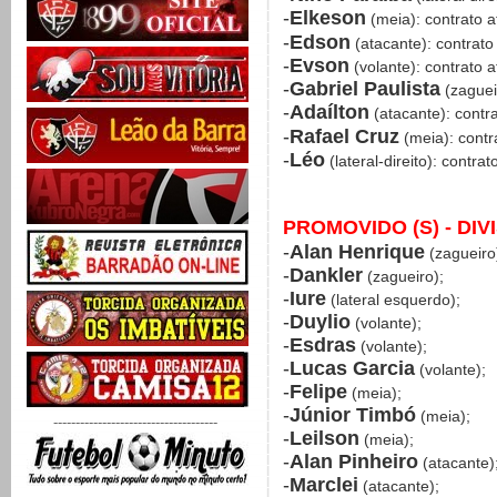
-
Elkeson
(meia): contrato 
-
Edson
(atacante): contrato
-
Evson
(volante): contrato 
-
Gabriel Paulista
(zaguei
-
Adaílton
(atacante): contr
-
Rafael Cruz
(meia): contr
-
Léo
(lateral-direito): contra
PROMOVIDO (S) - DI
-
Alan Henrique
(zagueiro
-
Dankler
(zagueiro);
-
Iure
(lateral esquerdo);
-
Duylio
(volante);
-
Esdras
(volante);
-
Lucas Garcia
(volante);
-
Felipe
(meia);
-
Júnior Timbó
(meia);
-------------------------------------
-
Leilson
(meia);
-
Alan Pinheiro
(atacante)
-
Marclei
(atacante);