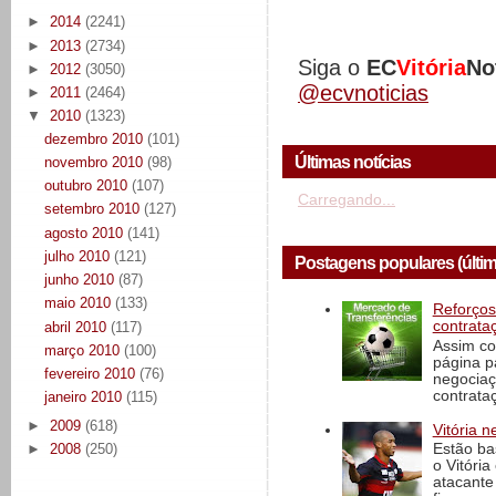
►
2014
(2241)
►
2013
(2734)
Siga o
EC
Vitória
No
►
2012
(3050)
@ecvnoticias
►
2011
(2464)
▼
2010
(1323)
dezembro 2010
(101)
Últimas notícias
novembro 2010
(98)
outubro 2010
(107)
Carregando...
setembro 2010
(127)
agosto 2010
(141)
julho 2010
(121)
Postagens populares (últi
junho 2010
(87)
maio 2010
(133)
Reforços
contrata
abril 2010
(117)
Assim co
março 2010
(100)
página p
fevereiro 2010
(76)
negociaç
contrataç
janeiro 2010
(115)
►
2009
(618)
Vitória n
►
2008
(250)
Estão ba
o Vitóri
atacante