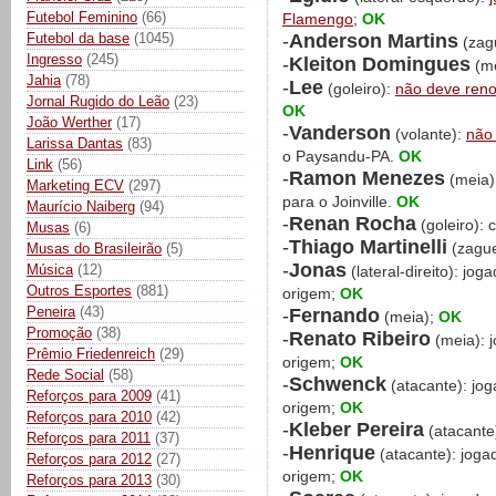
Futebol Feminino
(66)
Flamengo
;
OK
-
Anderson Martins
Futebol da base
(1045)
(zag
Ingresso
(245)
-
Kleiton Domingues
(me
Jahia
(78)
-
Lee
(goleiro):
não deve ren
Jornal Rugido do Leão
(23)
OK
João Werther
(17)
-
Vanderson
(volante):
não 
Larissa Dantas
(83)
o Paysandu-PA.
OK
Link
(56)
-
Ramon Menezes
(meia)
Marketing ECV
(297)
para o Joinville.
OK
Maurício Naiberg
(94)
-
Renan Rocha
(goleiro): 
Musas
(6)
-
Thiago Martinelli
(zague
Musas do Brasileirão
(5)
-
Jonas
Música
(12)
(lateral-direito): jo
Outros Esportes
(881)
origem;
OK
Peneira
(43)
-
Fernando
(meia);
OK
Promoção
(38)
-
Renato Ribeiro
(meia): 
Prêmio Friedenreich
(29)
origem;
OK
Rede Social
(58)
-
Schwenck
(atacante): jo
Reforços para 2009
(41)
origem;
OK
Reforços para 2010
(42)
-
Kleber Pereira
(atacante
Reforços para 2011
(37)
-
Henrique
(atacante): joga
Reforços para 2012
(27)
origem;
OK
Reforços para 2013
(30)