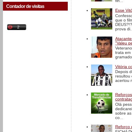
fin...
Contador de visitas
Esse Vit
Confesso
que o fi
DEUS?!?!
prova di..
Atacante
"Valeu p
Veterano
trata em
gramado 
Vitória c
Depois d
resultou 
acertou n
Reforços
contrata
Olá pess
dedicare
sobre as
co...
Reforço 
FICHA D