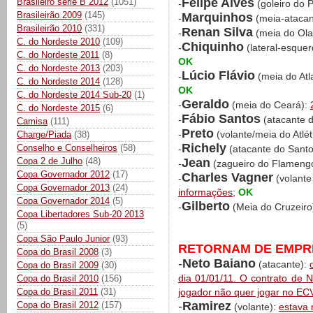
Felipe Alves
Brasileiro série B 2012
(1051)
-
(goleiro do P
Brasileirão 2009
(145)
Marquinhos
-
(meia-ataca
Brasileirão 2010
(331)
Renan Silva
-
(meia do Ola
C. do Nordeste 2010
(109)
Chiquinho
-
(lateral-esquer
C. do Nordeste 2011
(8)
OK
C. do Nordeste 2013
(203)
Lúcio Flávio
-
(meia do At
C. do Nordeste 2014
(128)
OK
C. do Nordeste 2014 Sub-20
(1)
Geraldo
-
(meia do Ceará):
C. do Nordeste 2015
(6)
Fábio Santos
-
(atacante d
Camisa
(111)
Preto
-
(volante/meia do Atlé
Charge/Piada
(38)
Richely
Conselho e Conselheiros
(58)
-
(atacante do Sant
Jean
Copa 2 de Julho
(48)
-
(zagueiro do Flameng
Copa Governador 2012
(17)
Charles Vagner
-
(volante
Copa Governador 2013
(24)
informações
;
OK
Copa Governador 2014
(5)
Gilberto
-
(Meia do Cruzeiro
Copa Libertadores Sub-20 2013
(5)
Copa São Paulo Junior
(93)
RETORNAM DE EMPRÉ
Copa do Brasil 2008
(3)
-
Neto Baiano
(atacante):
Copa do Brasil 2009
(30)
dia 01/01/11. O contrato de 
Copa do Brasil 2010
(156)
Copa do Brasil 2011
(31)
jogador não quer jogar no EC
-
Ramirez
Copa do Brasil 2012
(157)
(volante):
estava 