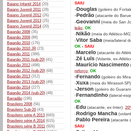
SAIU
Baiano Infantil 2014
(20)
-
Douglas
(goleiro do Forta
Baiano Juvenil 2011
(28)
-
Pedrão
Baiano Juvenil 2012
(26)
(atacante do Barue
Baiano Juvenil 2013
(25)
Geovanni
-
(meia do San J
Baiano Juvenil 2014
(20)
leão
;
OK
Baianão 2008
(35)
Nikão
-
(meia do Atlético-MG
Baianão 2009
(88)
Vitor Saba
-
(meia/lateral 
Baianão 2010
(176)
OK
-
SAIU
Baianão 2010 JR
(23)
Marcelo
-
(atacante do Atlét
Baianão 2011
(388)
Zé Luís
-
(Volante, ex-Atléti
Baianão 2011 (sub-20)
(41)
Maurício Nascimento
-
(
Baianão 2012
(498)
Baianão 2012 (sub-20)
(68)
reforço
;
OK
-Fernando
Baianão 2013
(312)
(goleiro do Mir
Baianão 2013 (sub-20)
(49)
Xuxa
-
(meia do Mirassol-SP
Baianão 2014
(227)
-Jerson
(goleiro do Guaran
Baianão 2014 (sub-20)
(48)
Fernandinho
-
(lateral-esq
Barradão
(195)
OK
Brasileiro 2008
(56)
Edu
-
(atacante, ex-Inter):
20
Brasileiro Sub-20
(43)
Rodrigo Mancha
-
(volan
Brasileiro série A 2013
(693)
Pablo Pereira
-
(atacante 
Brasileiro série A 2014
(615)
SAIU
Brasileiro série B 2011
(926)