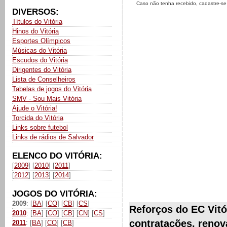
Caso não tenha recebido, cadastre-s
DIVERSOS:
Títulos do Vitória
Hinos do Vitória
Esportes Olímpicos
Músicas do Vitória
Escudos do Vitória
Dirigentes do Vitória
Lista de Conselheiros
Tabelas de jogos do Vitória
SMV - Sou Mais Vitória
Ajude o Vitória!
Torcida do Vitória
Links sobre futebol
Links de rádios de Salvador
ELENCO DO VITÓRIA:
[
2009
] [
2010
] [
2011
]
[
2012
] [
2013
] [
2014
]
JOGOS DO VITÓRIA:
2009
: [
BA
] [
CO
] [
CB
] [
CS
]
Reforços do EC Vitó
2010
: [
BA
] [
CO
] [
CB
] [
CN
] [
CS
]
contratações, renov
2011
: [
BA
] [
CO
] [
CB
]