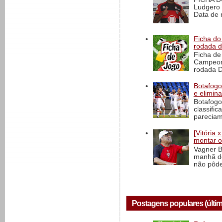
Ludgero 
Data de 
Ficha do 
rodada 
Ficha de 
Campeona
rodada D
Botafogo 
e elimin
Botafogo
classific
pareciam
[Vitória
montar o
Vagner B
manhã de
não pôde
Postagens populares (últim