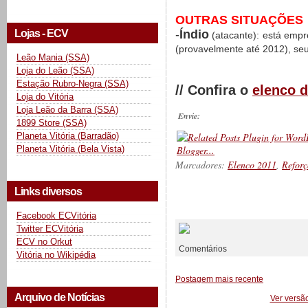
OUTRAS SITUAÇÕES
-
Índio
Lojas - ECV
(atacante): está emp
(provavelmente até 2012), se
Leão Mania (SSA)
Loja do Leão (SSA)
Estação Rubro-Negra (SSA)
// Confira o
elenco d
Loja do Vitória
Loja Leão da Barra (SSA)
Envie:
1899 Store (SSA)
Planeta Vitória (Barradão)
Planeta Vitória (Bela Vista)
Marcadores:
Elenco 2011
,
Reforç
Links diversos
__________
Facebook ECVitória
Twitter ECVitória
ECV no Orkut
Comentários
Vitória no Wikipédia
Postagem mais recente
Arquivo de Notícias
Ver versã