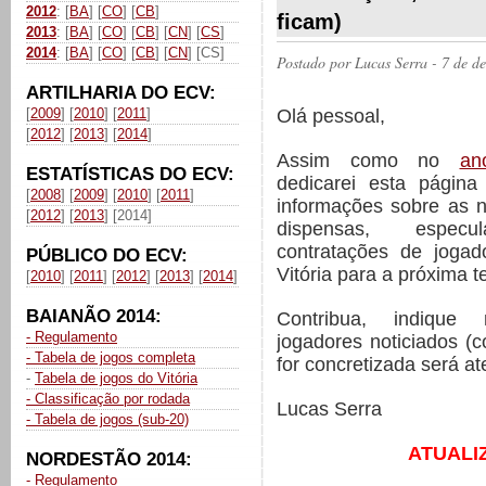
2012
: [
BA
] [
CO
] [
CB
]
ficam)
2013
: [
BA
] [
CO
] [
CB
] [
CN
] [
CS
]
2014
: [
BA
] [
CO
] [
CB
] [
CN
] [CS]
Postado por
Lucas Serra
- 7 de d
ARTILHARIA DO ECV:
Olá pessoal,
[
2009
] [
2010
] [
2011
]
[
2012
] [
2013
] [
2014
]
Assim como no
an
ESTATÍSTICAS DO ECV:
dedicarei esta página
[
2008
] [
2009
] [
2010
] [
2011
]
informações sobre as 
[
2012
] [
2013
] [2014]
dispensas, espec
contratações de joga
PÚBLICO DO ECV:
Vitória para a próxima 
[
2010
] [
2011
] [
2012
] [
2013
] [
2014
]
BAIANÃO 2014:
Contribua, indiqu
- Regulamento
jogadores noticiados (
- Tabela de jogos completa
for concretizada será a
-
Tabela de jogos do Vitória
- Classificação por rodada
Lucas Serra
- Tabela de jogos (sub-20)
ATUALI
NORDESTÃO 2014:
- Regulamento