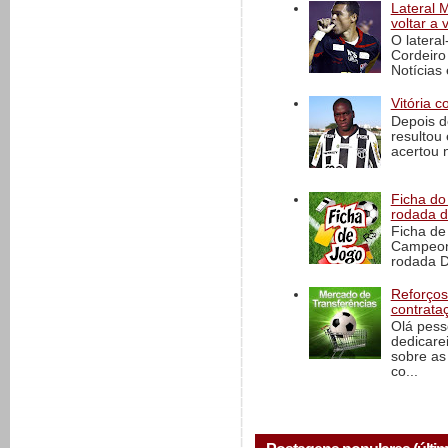
Lateral 
voltar a 
O latera
Cordeiro
Notícias 
Vitória c
Depois d
resultou 
acertou n
Ficha do 
rodada 
Ficha de 
Campeona
rodada D
Reforços
contrata
Olá pess
dedicare
sobre as
co...