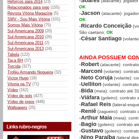
-
Soares
(atacante): jogador
Reforços para 2014
(23)
OK
Relacionados para jogo
(155)
-
Jacson
Revista Vitória Magazine
(5)
(atacante): jogado
SMV - Sou Mais Vitória
(101)
OK
-
Ricardo Conceição
Somos Mais Vitória
(75)
(vo
Sul-Americana 2009
(20)
São caetano;
OK
Sul-Americana 2010
(26)
-
César Santiago
(volante
Sul-Americana 2011
(2)
Sul-Americana 2013
(24)
Tabela
(122)
AINDA POSSUEM CO
Taça BH
(37)
-
Robert
(atacante): contrat
Torcida
(327)
-
Marconi
(volante): contra
Troféu Armando Nogueira
(32)
-
Neto Coruja
(volante): co
Victor Hugo
(18)
-
Uelliton
Vitoria na TV
(71)
(volante): contrat
-
Bida
Vídeo
(162)
(meia): contrato até 3
Vídeo de gols
(427)
-
Viáfara
(goleiro): contrato
Vídeo de jogos
(448)
-
Rafael Reis
(lateral-esqu
Wallpapers
(25)
-
Reniê
(zagueiro): contrato 
-
Arthur Maia
(meia): contr
-
Bagio
(goleiro): contrato a
Links rubro-negros
-
Gustavo
(goleiro): contra
-
Nino Paraíba
(lateral dir