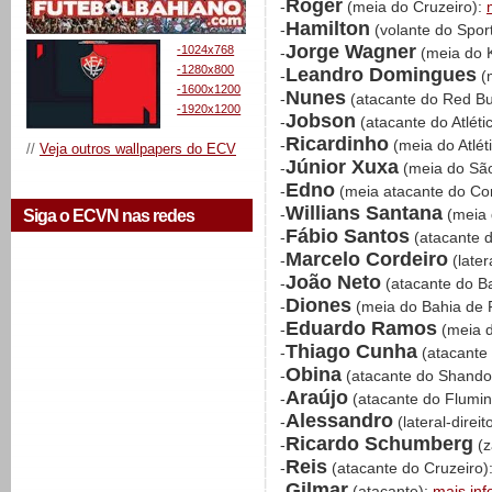
Roger
-
(meia do Cruzeiro):
Hamilton
-
(volante do Sport
Jorge Wagner
-1024x768
-
(meia do 
-1280x800
Leandro Domingues
-
(m
-1600x1200
Nunes
-
(atacante do Red Bu
-1920x1200
Jobson
-
(atacante do Atlét
Ricardinho
-
(meia do Atlé
//
Veja outros wallpapers do ECV
Júnior Xuxa
-
(meia do São
Edno
-
(meia atacante do Cor
Willians Santana
-
(meia 
Siga o ECVN nas redes
Fábio Santos
-
(atacante 
Marcelo Cordeiro
-
(late
João Neto
-
(atacante do Ba
Diones
-
(meia do Bahia de 
Eduardo Ramos
-
(meia d
Thiago Cunha
-
(atacante
Obina
-
(atacante do Shand
Araújo
-
(atacante do Flumi
Alessandro
-
(lateral-direi
Ricardo Schumberg
-
(z
Reis
-
(atacante do Cruzeiro)
Gilmar
-
(atacante):
mais in