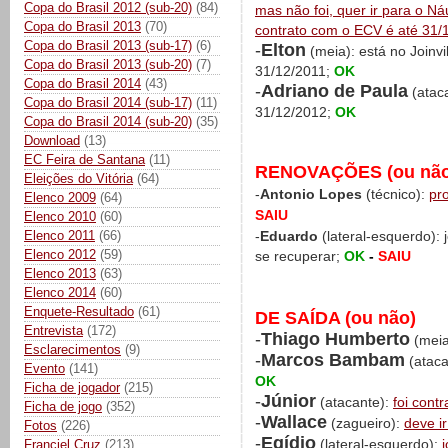
Copa do Brasil 2012 (sub-20)
(84)
mas não foi, quer ir para o Náu
Copa do Brasil 2013
(70)
contrato com o ECV é até 31/
Copa do Brasil 2013 (sub-17)
(6)
-
Elton
(meia): está no Joinv
Copa do Brasil 2013 (sub-20)
(7)
31/12/2011;
OK
Copa do Brasil 2014
(43)
-
Adriano de Paula
(ataca
Copa do Brasil 2014 (sub-17)
(11)
31/12/2012;
OK
Copa do Brasil 2014 (sub-20)
(35)
Download
(13)
EC Feira de Santana
(11)
RENOVAÇÕES (ou não
Eleições do Vitória
(64)
-
Antonio Lopes
(técnico):
pr
Elenco 2009
(64)
SAIU
Elenco 2010
(60)
Elenco 2011
(66)
-
Eduardo
(lateral-esquerdo):
Elenco 2012
(59)
se recuperar;
OK
-
SAIU
Elenco 2013
(63)
Elenco 2014
(60)
Enquete-Resultado
(61)
DE SAÍDA (ou não)
Entrevista
(172)
-
Thiago Humberto
(meia
Esclarecimentos
(9)
-
Marcos Bambam
(ataca
Evento
(141)
OK
Ficha de jogador
(215)
-
Júnior
(atacante):
foi cont
Ficha de jogo
(352)
-
Wallace
(zagueiro):
deve i
Fotos
(226)
-
Egídio
(lateral-esquerdo):
Franciel Cruz
(213)