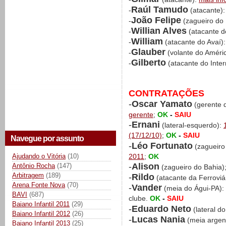
Raúl Tamudo
-
(atacante)
João Felipe
-
(zagueiro do
Willian Alves
-
(atacante d
William
-
(atacante do Avaí)
Glauber
-
(volante do Amér
Gilberto
-
(atacante do Inter
CONTRATAÇÕES
-
Oscar Yamato
(gerente d
gerente
;
OK
-
SAIU
-
Ernani
(lateral-esquerdo):
(17/12/10)
;
OK
-
SAIU
Navegue por assunto
-
Léo Fortunato
(zagueiro
Ajudando o Vitória
(10)
2011
;
OK
-
Alison
Antônio Rocha
(147)
(zagueiro do Bahia)
Arbitragem
(189)
-
Rildo
(atacante da Ferroviá
Arena Fonte Nova
(70)
-
Vander
(meia do Águi-PA):
BAVI
(687)
clube.
OK
-
SAIU
Baiano Infantil 2011
(29)
-
Eduardo Neto
(lateral d
Baiano Infantil 2012
(26)
-
Lucas Nania
(meia argen
Baiano Infantil 2013
(25)