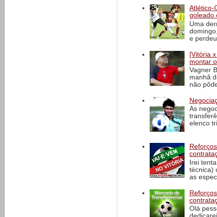
Atlético-
goleado 
Uma derr
domingo,
e perdeu 
[Vitória
montar o
Vagner B
manhã de
não pôde
Negociaç
As negoc
transfer
elenco t
Reforços
contrata
Irei tent
técnica)
as espec
Reforços
contrata
Olá pess
dedicare