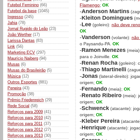
Futebol Feminino
(66)
Flamengo
;
OK
-
Anderson Martins
Futebol da base
(1045)
(zag
Ingresso
(245)
-
Kleiton Domingues
(me
Jahia
(78)
-
Lee
(goleiro):
não deve ren
Jornal Rugido do Leão
(23)
OK
João Werther
(17)
-
Vanderson
(volante):
não 
Larissa Dantas
(83)
o Paysandu-PA.
OK
Link
(56)
-
Ramon Menezes
(meia)
Marketing ECV
(297)
para o Joinville.
OK
Maurício Naiberg
(94)
-
Renan Rocha
(goleiro): 
Musas
(6)
-
Thiago Martinelli
(zague
Musas do Brasileirão
(5)
-
Jonas
Música
(12)
(lateral-direito): jo
Outros Esportes
(881)
origem;
OK
-
Fernando
Peneira
(43)
(meia);
OK
Promoção
(38)
-
Renato Ribeiro
(meia): 
Prêmio Friedenreich
(29)
origem;
OK
Rede Social
(58)
-
Schwenck
(atacante): jo
Reforços para 2009
(41)
origem;
OK
Reforços para 2010
(42)
-
Kleber Pereira
(atacante
Reforços para 2011
(37)
-
Henrique
(atacante): joga
Reforços para 2012
(27)
origem;
OK
Reforços para 2013
(30)