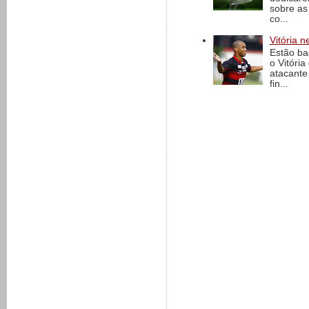
sobre as
co...
Vitória n
Estão ba
o Vitóri
atacante
fin...