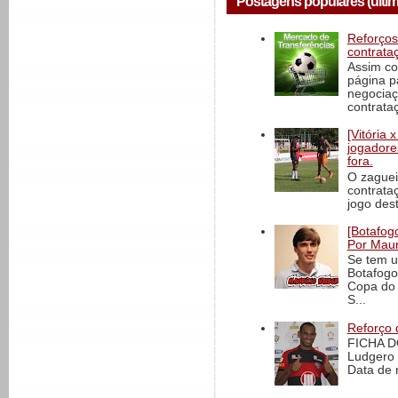
Postagens populares (últim
Reforços
contrata
Assim co
página p
negociaç
contrataç
[Vitória
jogadore
fora.
O zaguei
contrata
jogo dest
[Botafogo
Por Maur
Se tem u
Botafogo
Copa do 
S...
Reforço 
FICHA D
Ludgero 
Data de 