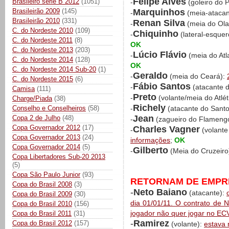
Felipe Alves
Brasileiro série B 2012
(1051)
-
(goleiro do P
Marquinhos
Brasileirão 2009
(145)
-
(meia-ataca
Brasileirão 2010
(331)
Renan Silva
-
(meia do Ola
C. do Nordeste 2010
(109)
Chiquinho
-
(lateral-esquer
C. do Nordeste 2011
(8)
OK
C. do Nordeste 2013
(203)
Lúcio Flávio
-
(meia do At
C. do Nordeste 2014
(128)
OK
C. do Nordeste 2014 Sub-20
(1)
Geraldo
-
(meia do Ceará):
C. do Nordeste 2015
(6)
Fábio Santos
-
(atacante d
Camisa
(111)
Preto
-
(volante/meia do Atlé
Charge/Piada
(38)
Richely
Conselho e Conselheiros
(58)
-
(atacante do Sant
Jean
Copa 2 de Julho
(48)
-
(zagueiro do Flameng
Copa Governador 2012
(17)
Charles Vagner
-
(volante
Copa Governador 2013
(24)
informações
;
OK
Copa Governador 2014
(5)
Gilberto
-
(Meia do Cruzeiro
Copa Libertadores Sub-20 2013
(5)
Copa São Paulo Junior
(93)
RETORNAM DE EMPRÉ
Copa do Brasil 2008
(3)
-
Neto Baiano
(atacante):
Copa do Brasil 2009
(30)
dia 01/01/11. O contrato de 
Copa do Brasil 2010
(156)
jogador não quer jogar no EC
Copa do Brasil 2011
(31)
-
Ramirez
Copa do Brasil 2012
(157)
(volante):
estava 