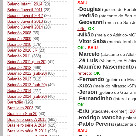
SAIU
Baiano Infantil 2014
(20)
-
Douglas
(goleiro do Forta
Baiano Juvenil 2011
(28)
-
Pedrão
Baiano Juvenil 2012
(26)
(atacante do Barue
Geovanni
Baiano Juvenil 2013
(25)
-
(meia do San J
Baiano Juvenil 2014
(20)
leão
;
OK
Baianão 2008
(35)
Nikão
-
(meia do Atlético-MG
Baianão 2009
(88)
Vitor Saba
-
(meia/lateral 
Baianão 2010
(176)
OK
-
SAIU
Baianão 2010 JR
(23)
Marcelo
-
(atacante do Atlét
Baianão 2011
(388)
Zé Luís
-
(Volante, ex-Atléti
Baianão 2011 (sub-20)
(41)
Maurício Nascimento
-
(
Baianão 2012
(498)
reforço
;
OK
Baianão 2012 (sub-20)
(68)
-Fernando
Baianão 2013
(312)
(goleiro do Mir
Xuxa
Baianão 2013 (sub-20)
(49)
-
(meia do Mirassol-SP
Baianão 2014
(227)
-Jerson
(goleiro do Guaran
Baianão 2014 (sub-20)
(48)
Fernandinho
-
(lateral-esq
Barradão
(195)
OK
Brasileiro 2008
(56)
Edu
-
(atacante, ex-Inter):
20
Brasileiro Sub-20
(43)
Rodrigo Mancha
-
(volan
Brasileiro série A 2013
(693)
Pablo Pereira
-
(atacante 
Brasileiro série A 2014
(615)
SAIU
Brasileiro série B 2011
(926)