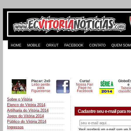
HOME
MOBILE
ORKUT
FACEBOOK
CONTATO
QUEM SOM
Placar: 2x0
Curta!
GloboE
Leão perde
Nossa Fan
e
para
Page no
Tabel
Figueirense
Facebook
classifi
Sobre o Vitória
Elenco do Vitória 2014
Artilharia do Vitória 2014
Cadastre seu e-mail para re
Jogos do Vitória 2014
Público do Vitória 2014
Ingressos
Você receberá um e-mail com um lin