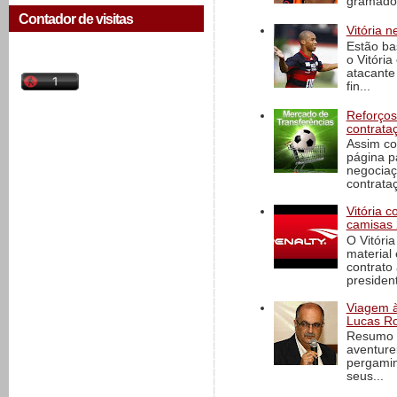
gramado 
Contador de visitas
Vitória n
Estão ba
o Vitóri
atacante
fin...
Reforços
contrata
Assim co
página p
negociaç
contrataç
Vitória 
camisas 
O Vitóri
material
contrato
president
Viagem à 
Lucas Ro
Resumo d
aventure
pergamin
seus...