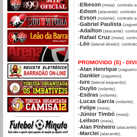
-
Elkeson
(meia): contrato 
-
Edson
(atacante): contrato
-
Evson
(volante): contrato 
-
Gabriel Paulista
(zaguei
-
Adaílton
(atacante): contr
-
Rafael Cruz
(meia): contr
-
Léo
(lateral-direito): contra
PROMOVIDO (S) - DI
-
Alan Henrique
(zagueiro
-
Dankler
(zagueiro);
-
Iure
(lateral esquerdo);
-
Duylio
(volante);
-
Esdras
(volante);
-
Lucas Garcia
(volante);
-
Felipe
(meia);
-
Júnior Timbó
(meia);
-------------------------------------
-
Leilson
(meia);
-
Alan Pinheiro
(atacante)
-
Marclei
(atacante);