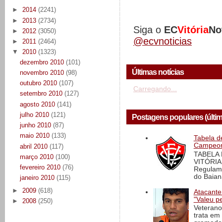
►
2014
(2241)
►
2013
(2734)
Siga o
EC
Vitória
No
►
2012
(3050)
@ecvnoticias
►
2011
(2464)
▼
2010
(1323)
dezembro 2010
(101)
Últimas notícias
novembro 2010
(98)
outubro 2010
(107)
Carregando...
setembro 2010
(127)
agosto 2010
(141)
julho 2010
(121)
Postagens populares (últi
junho 2010
(87)
maio 2010
(133)
Tabela d
Campeona
abril 2010
(117)
TABELA
março 2010
(100)
VITÓRIA
fevereiro 2010
(76)
Regulame
do Baian
janeiro 2010
(115)
►
2009
(618)
Atacante
"Valeu p
►
2008
(250)
Veterano
trata em