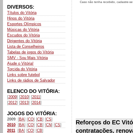
Caso não tenha recebido, cadastre-s
DIVERSOS:
Títulos do Vitória
Hinos do Vitória
Esportes Olímpicos
Músicas do Vitória
Escudos do Vitória
Dirigentes do Vitória
Lista de Conselheiros
Tabelas de jogos do Vitória
SMV - Sou Mais Vitória
Ajude o Vitória!
Torcida do Vitória
Links sobre futebol
Links de rádios de Salvador
ELENCO DO VITÓRIA:
[
2009
] [
2010
] [
2011
]
[
2012
] [
2013
] [
2014
]
JOGOS DO VITÓRIA:
2009
: [
BA
] [
CO
] [
CB
] [
CS
]
Reforços do EC Vitó
2010
: [
BA
] [
CO
] [
CB
] [
CN
] [
CS
]
contratações, renov
2011
: [
BA
] [
CO
] [
CB
]