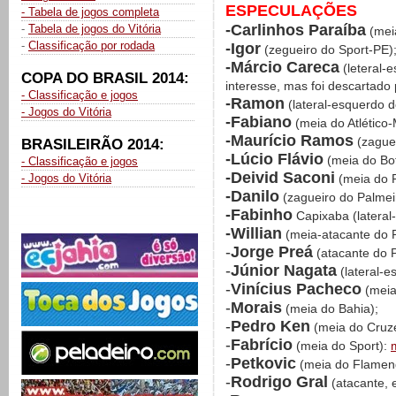
ESPECULAÇÕES
- Tabela de jogos completa
-Carlinhos Paraíba
-
Tabela de jogos do Vitória
(mei
-
Classificação por rodada
-Igor
(zegueiro do Sport-PE)
-Márcio Careca
(leteral-e
COPA DO BRASIL 2014:
interesse, mas foi descartado
- Classificação e jogos
-Ramon
(lateral-esquerdo d
- Jogos do Vitória
-Fabiano
(meia do Atlético
-Maurício Ramos
(zaguei
BRASILEIRÃO 2014:
-Lúcio Flávio
(meia do Bo
- Classificação e jogos
-Deivid Saconi
- Jogos do Vitória
(meia do P
-Danilo
(zagueiro do Palmei
-Fabinho
Capixaba (lateral-
-Willian
(meia-atacante do P
-
Jorge Preá
(atacante do P
-
Júnior Nagata
(lateral-e
-
Vinícius Pacheco
(meia
-
Morais
(meia do Bahia);
-
Pedro Ken
(meia do Cruze
-
Fabrício
(meia do Sport):
-
Petkovic
(meia do Flamen
-
Rodrigo Gral
(atacante, 