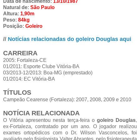
Data de nascimento:
13/10/1987
Natural de:
São Paulo
Altura:
1,90m
Peso:
84kg
Posição:
Goleiro
//
Notícias relacionadas do goleiro Douglas aqui
CARREIRA
2005: Fortaleza-CE
01/2011: Esporte Clube Vitória-BA
03/2013-12/2013: Boa-MG (emprestado)
01/2014: EC Vitória-BA
TÍTULOS
Campeão Cearense (Fortaleza): 2007, 2008, 2009 e 2010
NOTÍCIA RELACIONADA
O Vitória apresentou nesta terça-feira o
goleiro Douglas
,
ex-Fortaleza, contratado por um ano. O jogador realizou
exames ortopédicos com o Dr. Wilson Vasconcelos, foi
avaliado pelo fisiologista Valter Abrantes, pelo fisioterapeuta