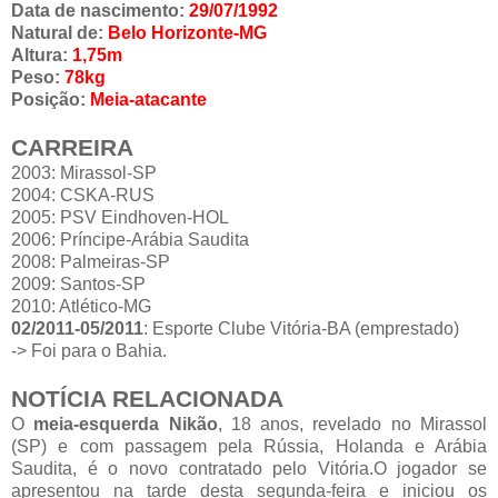
Data de nascimento:
29/07/1992
Natural de:
Belo Horizonte-MG
Altura:
1,75m
Peso:
78kg
Posição:
Meia-atacante
CARREIRA
2003: Mirassol-SP
2004: CSKA-RUS
2005: PSV Eindhoven-HOL
2006: Príncipe-Arábia Saudita
2008: Palmeiras-SP
2009: Santos-SP
2010: Atlético-MG
02/2011-05/2011
: Esporte Clube Vitória-BA (emprestado)
-> Foi para o Bahia.
NOTÍCIA RELACIONADA
O
meia-esquerda Nikão
, 18 anos, revelado no Mirassol
(SP) e com passagem pela Rússia, Holanda e Arábia
Saudita, é o novo contratado pelo Vitória.O jogador se
apresentou na tarde desta segunda-feira e iniciou os