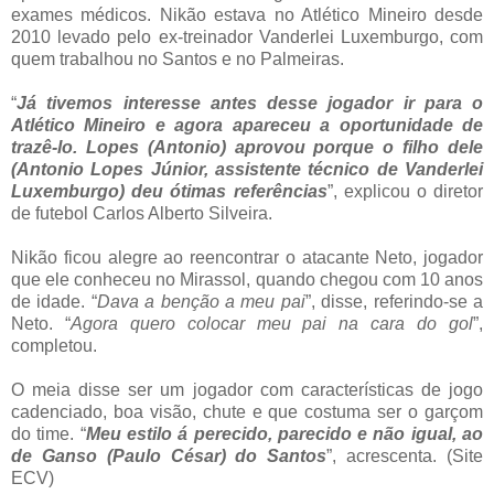
exames médicos. Nikão estava no Atlético Mineiro desde
2010 levado pelo ex-treinador Vanderlei Luxemburgo, com
quem trabalhou no Santos e no Palmeiras.
“
Já tivemos interesse antes desse jogador ir para o
Atlético Mineiro e agora apareceu a oportunidade de
trazê-lo. Lopes (Antonio) aprovou porque o filho dele
(Antonio Lopes Júnior, assistente técnico de Vanderlei
Luxemburgo) deu ótimas referências
”, explicou o diretor
de futebol Carlos Alberto Silveira.
Nikão ficou alegre ao reencontrar o atacante Neto, jogador
que ele conheceu no Mirassol, quando chegou com 10 anos
de idade. “
Dava a benção a meu pai
”, disse, referindo-se a
Neto. “
Agora quero colocar meu pai na cara do gol
”,
completou.
O meia disse ser um jogador com características de jogo
cadenciado, boa visão, chute e que costuma ser o garçom
do time. “
Meu estilo á perecido, parecido e não igual, ao
de Ganso (Paulo César) do Santos
”, acrescenta. (Site
ECV)