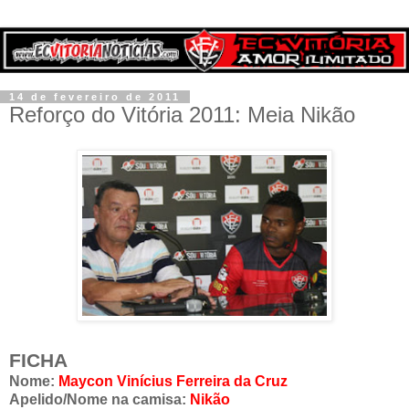
14 de fevereiro de 2011
Reforço do Vitória 2011: Meia Nikão
FICHA
Nome:
Maycon Vinícius Ferreira da Cruz
Apelido/Nome na camisa:
Nikão