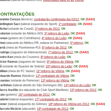
aulinho
(lateral do Atlético-GO):
especulado para vir ao Vitória
;
CONTRATAÇÕES
oninho Cerezo
(técnico):
contratação confirmada dia 03/12
;
OK
(
SAIU
)
ellington Saci
(lateral-esquerdo do Sport):
1º contratado
;
OK
(
SAIU
)
ichel
(volante do Ceará):
2º reforço de 2012
;
OK
obston
(volante do Atlético-GO):
3º reforço do Leão
;
OK
(
SAIU
)
Renan
(goleiro do Corinthians):
4º reforço do Leão
;
OK
(
SAIU
)
inei
(atacante do Atlético-PR, estava no Palmeiras):
5º reforço
;
OK
artá
(meia do Fluminense-RJ):
6º reforço de 2012
;
OK
odrigo
(zagueiro do Internacional):
7º reforço de 2012
;
OK
(
SAIU
)
edro Ken
(meia do Cruzeiro):
8º reforço do Leão
;
OK
ictor Ramos
(zagueiro do Vasco):
9º reforço do Vitória
;
OK
ô
(volante do Guarani de Sobral):
10º reforço do Leão
;
OK
(
SAIU
)
illian
(meia do FC Vaslui):
11º reforço do Vitória
;
OK
(
SAIU
)
Eduardo Ramos
(Náutico):
12º contratado do Vitória
;
OK
nanias
(volante do Feirense):
13º reforço do Vitória
;
OK
arlinhos
(lateral-direito do São Domingos-SE):
14ª reforço do Leão
;
OK
Marco Aurélio
(ex-atacante do Club Sport Marítimo):
15º reforço de 2012
;
OK
aio
(goleiro):
16º contratado de 2012
;
OK
abriel
(lateral-esquerdo):
17º contratado de 2012
;
OK
ener
(lateral-esquerdo do Grêmio):
18º reforço do Vitória em 2012
;
OK
(
SAIU
)
arcelo Nicácio
(atacante):
19º contratado de 2012
;
OK