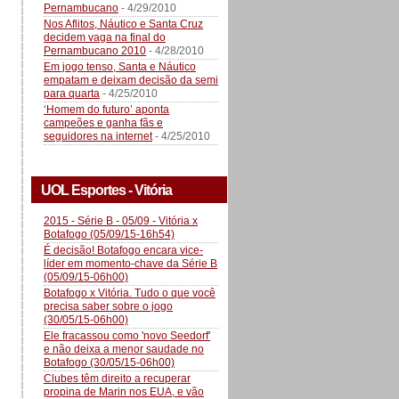
Pernambucano
- 4/29/2010
Nos Aflitos, Náutico e Santa Cruz
decidem vaga na final do
Pernambucano 2010
- 4/28/2010
Em jogo tenso, Santa e Náutico
empatam e deixam decisão da semi
para quarta
- 4/25/2010
‘Homem do futuro’ aponta
campeões e ganha fãs e
seguidores na internet
- 4/25/2010
UOL Esportes - Vitória
2015 - Série B - 05/09 - Vitória x
Botafogo (05/09/15-16h54)
É decisão! Botafogo encara vice-
líder em momento-chave da Série B
(05/09/15-06h00)
Botafogo x Vitória. Tudo o que você
precisa saber sobre o jogo
(30/05/15-06h00)
Ele fracassou como 'novo Seedorf'
e não deixa a menor saudade no
Botafogo (30/05/15-06h00)
Clubes têm direito a recuperar
propina de Marin nos EUA, e vão