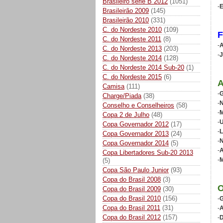
Brasileiro série B 2012
(1051)
-
Brasileirão 2009
(145)
Brasileirão 2010
(331)
C. do Nordeste 2010
(109)
C. do Nordeste 2011
(8)
-
A
C. do Nordeste 2013
(203)
-
J
C. do Nordeste 2014
(128)
C. do Nordeste 2014 Sub-20
(1)
C. do Nordeste 2015
(6)
Camisa
(111)
-
G
Charge/Piada
(38)
-
N
Conselho e Conselheiros
(58)
-
M
Copa 2 de Julho
(48)
-
U
Copa Governador 2012
(17)
-
L
Copa Governador 2013
(24)
-
N
Copa Governador 2014
(5)
-
A
Copa Libertadores Sub-20 2013
-
M
(5)
Copa São Paulo Junior
(93)
Copa do Brasil 2008
(3)
Copa do Brasil 2009
(30)
Copa do Brasil 2010
(156)
-
G
Copa do Brasil 2011
(31)
-
A
Copa do Brasil 2012
(157)
-
D