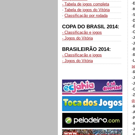
-
- Tabela de jogos completa
-
K
-
Tabela de jogos do Vitória
-
S
-
Classificação por rodada
-
D
COPA DO BRASIL 2014:
-
É
-
O
- Classificação e jogos
-
J
- Jogos do Vitória
-
J
BRASILEIRÃO 2014:
-
B
- Classificação e jogos
-
R
- Jogos do Vitória
-
L
s
-
R
-
J
-
J
-
C
-
Z
d
-
R
-
A
-
P
-
R
-
J