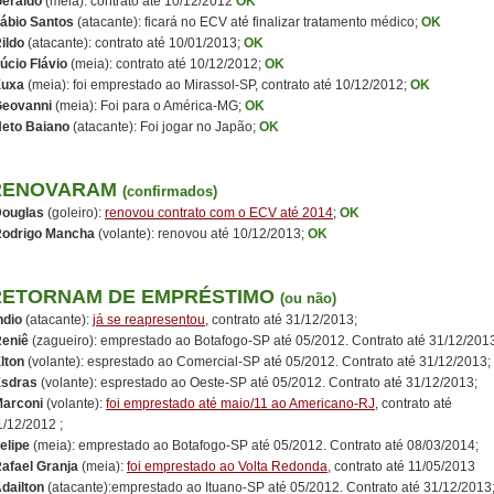
eraldo
(meia): contrato até 10/12/2012
OK
ábio Santos
(atacante): ficará no ECV até finalizar tratamento médico;
OK
ildo
(atacante): contrato até 10/01/2013;
OK
úcio Flávio
(meia): contrato até 10/12/2012;
OK
Xuxa
(meia): foi emprestado ao Mirassol-SP, contrato até 10/12/2012;
OK
eovanni
(meia): Foi para o América-MG;
OK
eto Baiano
(atacante): Foi jogar no Japão;
OK
RENOVARAM
(confirmados)
ouglas
(goleiro):
renovou contrato com o ECV até 2014
;
OK
odrigo Mancha
(volante): renovou até 10/12/2013;
OK
RETORNAM DE EMPRÉSTIMO
(ou não)
ndio
(atacante):
já se reapresentou
, contrato até 31/12/2013;
eniê
(zagueiro): emprestado ao Botafogo-SP até 05/2012. Contrato até 31/12/201
lton
(volante): esprestado ao Comercial-SP até 05/2012. Contrato até 31/12/2013;
sdras
(volante): esprestado ao Oeste-SP até 05/2012. Contrato até 31/12/2013;
arconi
(volante):
foi emprestado até maio/11 ao Americano-RJ
, contrato até
1/12/2012 ;
elipe
(meia): emprestado ao Botafogo-SP até 05/2012. Contrato até 08/03/2014;
afael Granja
(meia):
foi emprestado ao Volta Redonda
, contrato até 11/05/2013
dailton
(atacante):emprestado ao Ituano-SP até 05/2012. Contrato até 31/12/2013