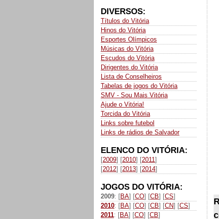
DIVERSOS:
Títulos do Vitória
Hinos do Vitória
Esportes Olímpicos
Músicas do Vitória
Escudos do Vitória
Dirigentes do Vitória
Lista de Conselheiros
Tabelas de jogos do Vitória
SMV - Sou Mais Vitória
Ajude o Vitória!
Torcida do Vitória
Links sobre futebol
Links de rádios de Salvador
ELENCO DO VITÓRIA:
[
2009
] [
2010
] [
2011
]
[
2012
] [
2013
] [
2014
]
JOGOS DO VITÓRIA:
2009
: [
BA
] [
CO
] [
CB
] [
CS
]
R
2010
: [
BA
] [
CO
] [
CB
] [
CN
] [
CS
]
c
2011
: [
BA
] [
CO
] [
CB
]