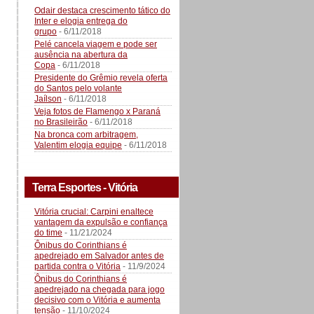
Odair destaca crescimento tático do
Inter e elogia entrega do
grupo
- 6/11/2018
Pelé cancela viagem e pode ser
ausência na abertura da
Copa
- 6/11/2018
Presidente do Grêmio revela oferta
do Santos pelo volante
Jaílson
- 6/11/2018
Veja fotos de Flamengo x Paraná
no Brasileirão
- 6/11/2018
Na bronca com arbitragem,
Valentim elogia equipe
- 6/11/2018
Terra Esportes - Vitória
Vitória crucial: Carpini enaltece
vantagem da expulsão e confiança
do time
- 11/21/2024
Ônibus do Corinthians é
apedrejado em Salvador antes de
partida contra o Vitória
- 11/9/2024
Ônibus do Corinthians é
apedrejado na chegada para jogo
decisivo com o Vitória e aumenta
tensão
- 11/10/2024