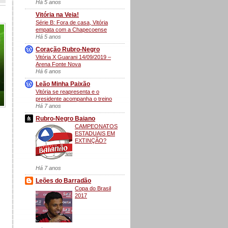
Há 5 anos
Vitória na Veia!
Série B: Fora de casa, Vitória
empata com a Chapecoense
Há 5 anos
Coração Rubro-Negro
Vitória X Guarani 14/09/2019 –
Arena Fonte Nova
Há 6 anos
Leão Minha Paixão
Vitória se reapresenta e o
presidente acompanha o treino
Há 7 anos
Rubro-Negro Baiano
CAMPEONATOS
ESTADUAIS EM
EXTINÇÃO?
Há 7 anos
Leões do Barradão
Copa do Brasil
2017