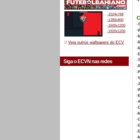
-
P
-1024x768
-1280x800
-
T
-1600x1200
-
W
-1920x1200
-
M
//
Veja outros wallpapers do ECV
-
R
-
-
D
-
T
Siga o ECVN nas redes
-
R
-
P
-
V
-
J
-
W
-
-
A
-
C
-
-
C
-
G
-
D
-
M