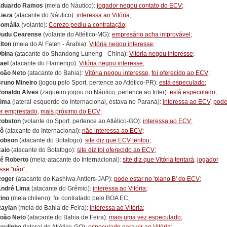
Eduardo Ramos
(meia do Náutico):
jogador negou contato do ECV
;
ieza
(atacante do Náutico):
interessa ao Vitória
;
omália
(volante):
Cerezo pediu a contratação
;
udu Cearense
(volante do Atlético-MG):
empresário acha improvável
;
lton
(meia do Al Fateh - Árabia):
Vitória negou interesse
;
bina
(atacante do Shandong Luneng - China):
Vitória negou interesse
;
ael
(atacante do Flamengo):
Vitória negou interesse
;
oão Neto
(atacante do Bahia):
Vitória negou interesse
,
foi oferecido ao ECV
;
runo Mineiro
(jogou pelo Sport, pertence ao Atlético-PR):
está especulado
;
onaldo Alves
(zagueiro jogou no Náutico, pertence ao Inter):
está especulado
;
ima
(lateral-esquerdo do Internacional, estava no Paraná):
interessa ao ECV
,
pod
er emprestado
,
mais próximo do ECV
;
obston
(volante do Sport, pertence ao Atlético-GO):
interessa ao ECV
;
ô
(atacante do Internacional):
não interessa ao ECV
;
obson
(atacante do Botafogo):
site diz que ECV tentou
;
aio
(atacante do Botafogo):
site diz foi oferecido ao ECV
;
é Roberto
(meia-atacante do Internacional):
site diz que Vitória tentará
,
jogador
isse "não"
;
oger
(atacante do Kashiwa Antlers-JAP):
pode estar no 'plano B' do ECV
;
ndré Lima
(atacante do Grêmio):
interessa ao Vitória
;
ino
(meia chileno): foi contratado pelo BOA EC;
aylan
(meia do Bahia de Feira):
interessa ao Vitória
;
oão Neto
(atacante do Bahia de Feira):
mais uma vez especulado
;