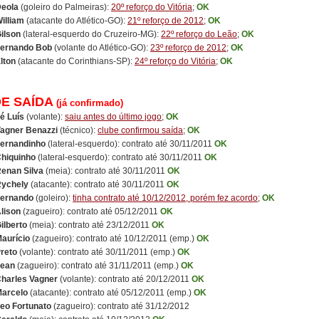
Deola
(goleiro do Palmeiras):
20º reforço do Vitória
;
OK
illiam
(atacante do Atlético-GO):
21º reforço de 2012
;
OK
ilson
(lateral-esquerdo do Cruzeiro-MG):
22º reforço do Leão
;
OK
ernando Bob
(volante do Atlético-GO):
23º reforço de 2012
;
OK
lton
(atacante do Corinthians-SP):
24º reforço do Vitória
;
OK
DE SAÍDA
(já confirmado)
é Luís
(volante):
saiu antes do último jogo
;
OK
agner Benazzi
(técnico):
clube confirmou saída
;
OK
ernandinho
(lateral-esquerdo): contrato até 30/11/2011
OK
hiquinho
(lateral-esquerdo): contrato até 30/11/2011
OK
enan Silva
(meia): contrato até 30/11/2011
OK
ychely
(atacante): contrato até 30/11/2011
OK
ernando
(goleiro):
tinha contrato até 10/12/2012, porém fez acordo
;
OK
lison
(zagueiro): contrato até 05/12/2011
OK
ilberto
(meia): contrato até 23/12/2011
OK
aurício
(zagueiro): contrato até 10/12/2011 (emp.)
OK
reto
(volante): contrato até 30/11/2011 (emp.)
OK
ean
(zagueiro): contrato até 31/11/2011 (emp.)
OK
harles Vagner
(volante): contrato até 20/12/2011
OK
arcelo
(atacante): contrato até 05/12/2011 (emp.)
OK
eo Fortunato
(zagueiro): contrato até 31/12/2012