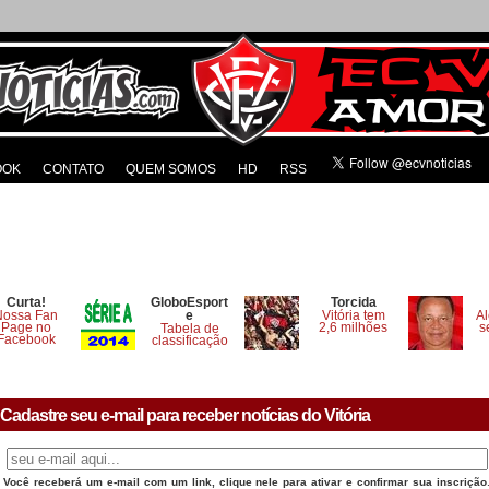
OOK
CONTATO
QUEM SOMOS
HD
RSS
Curta!
GloboEsport
Torcida
Nossa Fan
e
Vitória tem
Al
Page no
2,6 milhões
s
Tabela de
Facebook
classificação
Cadastre seu e-mail para receber notícias do Vitória
Você receberá um e-mail com um link, clique nele para ativar e confirmar sua inscrição