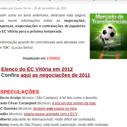
ostado por
Lucas Serra
- 28 de novembro de 2011
ssim como no anos anteriores, dedicarei esta página
ara reunir informações sobre as
negociações,
ispensas, especulações e contratações de jogadores
o EC Vitória para a próxima temporada
.
 informação quando for concretizada será atestada com
m "
OK
". (Lucas Serra)
Atualizado em
17/10/12
/
Elenco do EC Vitória em 2012
/ Confira
aqui as negociações de 2011
ESPECULAÇÕES
árcio Araújo
(técnico / São Caetano):
é
foi tido como o favorito;
aulo César Carpegiani
(técnico):
é
era um dos nomes da lista
;
PC Gusmão
(técnico):
também
está
estava na mira
;
adão
(técnico):
estaria quase acertado com o ECV
;
ilberto
(atacante do Internacional): muito difícil ser contratado;
arlos
(meia do São Paulo): está muito valorizado, muito difíil contratar;