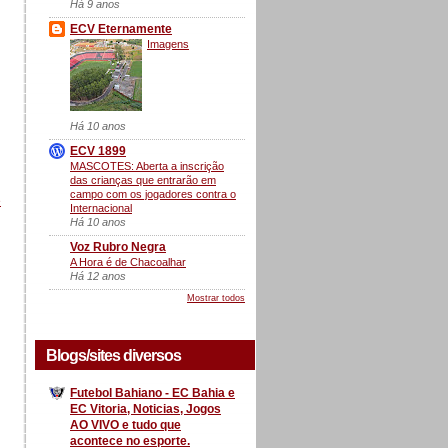
Há 9 anos
ECV Eternamente
Imagens
Há 10 anos
ECV 1899
MASCOTES: Aberta a inscrição
das crianças que entrarão em
campo com os jogadores contra o
e
Internacional
Há 10 anos
Voz Rubro Negra
A Hora é de Chacoalhar
Há 12 anos
Mostrar todos
Blogs/sites diversos
Futebol Bahiano - EC Bahia e
EC Vitoria, Noticias, Jogos
AO VIVO e tudo que
acontece no esporte.