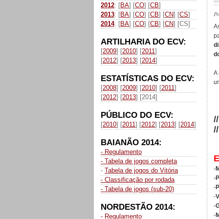
2012
: [
BA
] [
CO
] [
CB
]
P
2013
: [
BA
] [
CO
] [
CB
] [
CN
] [
CS
]
2014
: [
BA
] [
CO
] [
CB
] [
CN
] [CS]
A
p
ARTILHARIA DO ECV:
d
[
2009
] [
2010
] [
2011
]
d
[
2012
] [
2013
] [
2014
]
A
ESTATÍSTICAS DO ECV:
u
[
2008
] [
2009
] [
2010
] [
2011
]
[
2012
] [
2013
] [2014]
PÚBLICO DO ECV:
/
[
2010
] [
2011
] [
2012
] [
2013
] [
2014
]
/
BAIANÃO 2014:
- Regulamento
- Tabela de jogos completa
-
M
-
Tabela de jogos do Vitória
-
P
- Classificação por rodada
-
- Tabela de jogos (sub-20)
-
V
NORDESTÃO 2014:
-
G
-
M
- Regulamento