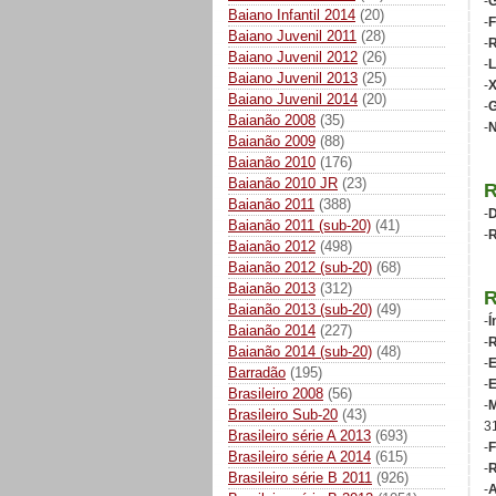
-
G
Baiano Infantil 2014
(20)
-
F
Baiano Juvenil 2011
(28)
-
R
Baiano Juvenil 2012
(26)
-
L
Baiano Juvenil 2013
(25)
-
Baiano Juvenil 2014
(20)
-
G
Baianão 2008
(35)
-
N
Baianão 2009
(88)
Baianão 2010
(176)
Baianão 2010 JR
(23)
Baianão 2011
(388)
-
D
Baianão 2011 (sub-20)
(41)
-
R
Baianão 2012
(498)
Baianão 2012 (sub-20)
(68)
Baianão 2013
(312)
Baianão 2013 (sub-20)
(49)
-
Í
Baianão 2014
(227)
-
R
Baianão 2014 (sub-20)
(48)
-
E
Barradão
(195)
-
E
Brasileiro 2008
(56)
-
M
Brasileiro Sub-20
(43)
3
Brasileiro série A 2013
(693)
-
F
Brasileiro série A 2014
(615)
-
R
Brasileiro série B 2011
(926)
-
A