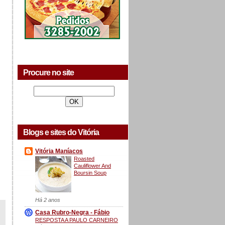
Procure no site
Blogs e sites do Vitória
Vitória Maníacos
Roasted
Cauliflower And
Boursin Soup
Há 2 anos
Casa Rubro-Negra - Fábio
RESPOSTA A PAULO CARNEIRO