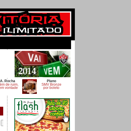
A. Rocha
Plano
ém de ruim,
SMV Bronze
em vontade
por boleto
.