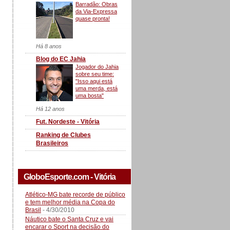
Barradão: Obras
da Via-Expressa
quase pronta!
Há 8 anos
Blog do EC Jahia
Jogador do Jahia
sobre seu time:
"Isso aqui está
uma merda, está
uma bosta"
Há 12 anos
Fut. Nordeste - Vitória
Ranking de Clubes
Brasileiros
GloboEsporte.com - Vitória
Atlético-MG bate recorde de público
e tem melhor média na Copa do
Brasil
- 4/30/2010
Náutico bate o Santa Cruz e vai
encarar o Sport na decisão do