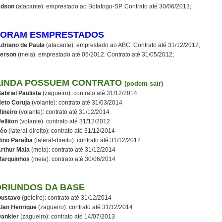
Edson
(atacante): emprestado ao Botafogo-SP. Contrato até 30/06/2013;
FORAM ESMPRESTADOS
driano de Paula
(atacante): emprestado ao ABC. Contrato até 31/12/2012;
erson
(meia): emprestado até 05/2012. Contrato até 31/05/2012;
AINDA POSSUEM CONTRATO
(podem sair)
abriel Paulista
(zagueiro): contrato até 31/12/2014
eto Coruja
(volante): contrato até 31/03/2014
ineiro
(volante): contrato até 31/12/2014
elliton
(volante): contrato até 31/12/2012
éo
(lateral-direito): contrato até 31/12/2014
ino Paraíba
(lateral-direito): contrato até 31/12/2012
rthur Maia
(meia): contrato até 31/12/2014
arquinhos
(meia): contrato até 30/06/2014
ORIUNDOS DA BASE
ustavo
(goleiro): contrato até 31/12/2014
lan Henrique
(zagueiro): contrato até 31/12/2014
ankler
(zagueiro): contrato até 14/07/2013