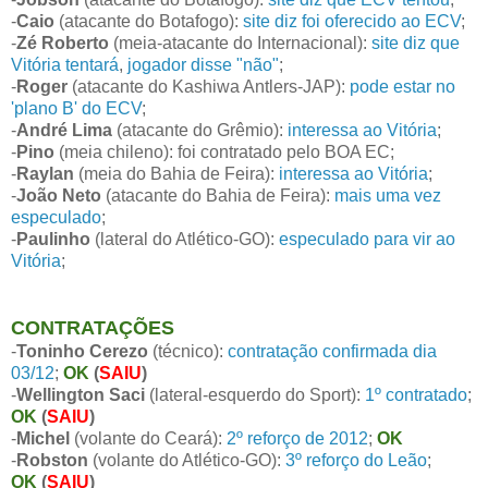
-
Caio
(atacante do Botafogo):
site diz foi oferecido ao ECV
;
-
Zé Roberto
(meia-atacante do Internacional):
site diz que
Vitória tentará
,
jogador disse "não"
;
-
Roger
(atacante do Kashiwa Antlers-JAP):
pode estar no
'plano B' do ECV
;
-
André Lima
(atacante do Grêmio):
interessa ao Vitória
;
-
Pino
(meia chileno): foi contratado pelo BOA EC;
-
Raylan
(meia do Bahia de Feira):
interessa ao Vitória
;
-
João Neto
(atacante do Bahia de Feira):
mais uma vez
especulado
;
-
Paulinho
(lateral do Atlético-GO):
especulado para vir ao
Vitória
;
CONTRATAÇÕES
-
Toninho Cerezo
(técnico):
contratação confirmada dia
03/12
;
OK
(
SAIU
)
-
Wellington Saci
(lateral-esquerdo do Sport):
1º contratado
;
OK
(
SAIU
)
-
Michel
(volante do Ceará):
2º reforço de 2012
;
OK
-
Robston
(volante do Atlético-GO):
3º reforço do Leão
;
OK
(
SAIU
)