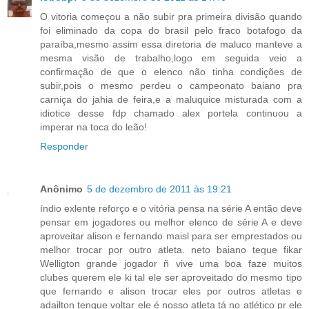
O vitoria começou a não subir pra primeira divisão quando
foi eliminado da copa do brasil pelo fraco botafogo da
paraíba,mesmo assim essa diretoria de maluco manteve a
mesma visão de trabalho,logo em seguida veio a
confirmação de que o elenco não tinha condições de
subir,pois o mesmo perdeu o campeonato baiano pra
carniça do jahia de feira,e a maluquice misturada com a
idiotice desse fdp chamado alex portela continuou a
imperar na toca do leão!
Responder
Anônimo
5 de dezembro de 2011 às 19:21
índio exlente reforço e o vitória pensa na série A então deve
pensar em jogadores ou melhor elenco de série A e deve
aproveitar alison e fernando maisl para ser emprestados ou
melhor trocar por outro atleta. neto baiano teque fikar
Welligton grande jogador ñ vive uma boa faze muitos
clubes querem ele ki tal ele ser aproveitado do mesmo tipo
que fernando e alison trocar eles por outros atletas e
adailton tenque voltar ele é nosso atleta tá no atlético pr ele