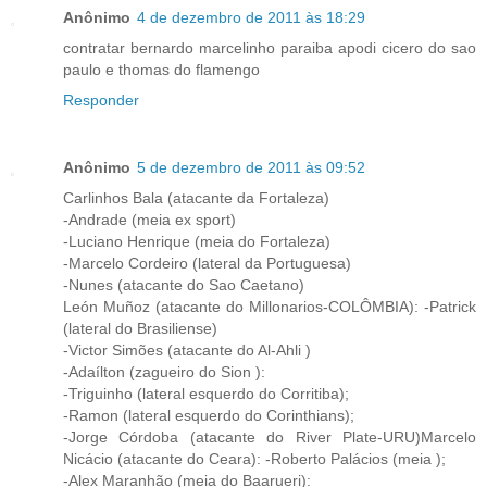
Anônimo
4 de dezembro de 2011 às 18:29
contratar bernardo marcelinho paraiba apodi cicero do sao
paulo e thomas do flamengo
Responder
Anônimo
5 de dezembro de 2011 às 09:52
Carlinhos Bala (atacante da Fortaleza)
-Andrade (meia ex sport)
-Luciano Henrique (meia do Fortaleza)
-Marcelo Cordeiro (lateral da Portuguesa)
-Nunes (atacante do Sao Caetano)
León Muñoz (atacante do Millonarios-COLÔMBIA): -Patrick
(lateral do Brasiliense)
-Victor Simões (atacante do Al-Ahli )
-Adaílton (zagueiro do Sion ):
-Triguinho (lateral esquerdo do Corritiba);
-Ramon (lateral esquerdo do Corinthians);
-Jorge Córdoba (atacante do River Plate-URU)Marcelo
Nicácio (atacante do Ceara): -Roberto Palácios (meia );
-Alex Maranhão (meia do Baarueri):