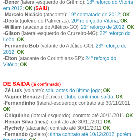
-
Dener
(lateral-esquerdo do Grêmio):
18º reforço do Vitória
em 2012
;
OK
(
SAIU
)
-
Marcelo Nicácio
(atacante):
19º contratado de 2012
;
OK
-Deola
(goleiro do Palmeiras):
20º reforço do Vitória
;
OK
-
William
(atacante do Atlético-GO):
21º reforço de 2012
;
OK
-
Gilson
(lateral-esquerdo do Cruzeiro-MG):
22º reforço do
Leão
;
OK
-
Fernando Bob
(volante do Atlético-GO):
23º reforço de
2012
;
OK
-Elton
(atacante do Corinthians-SP):
24º reforço do
Vitória
;
OK
DE SAÍDA
(já confirmado)
-
Zé Luís
(volante):
saiu antes do último jogo
;
OK
-
Vagner Benazzi
(técnico):
clube confirmou saída
;
OK
-
Fernandinho
(lateral-esquerdo): contrato até 30/11/2011
OK
-
Chiquinho
(lateral-esquerdo): contrato até 30/11/2011
OK
-
Renan Silva
(meia): contrato até 30/11/2011
OK
-
Rychely
(atacante): contrato até 30/11/2011
OK
-
Fernando
(goleiro):
tinha contrato até 10/12/2012, porém