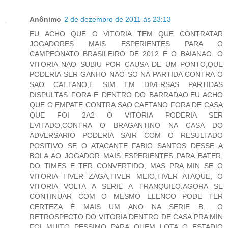
Anônimo
2 de dezembro de 2011 às 23:13
EU ACHO QUE O VITORIA TEM QUE CONTRATAR
JOGADORES MAIS ESPERIENTES PARA O
CAMPEONATO BRASILEIRO DE 2012 E O BAIANAO. O
VITORIA NAO SUBIU POR CAUSA DE UM PONTO,QUE
PODERIA SER GANHO NAO SO NA PARTIDA CONTRA O
SAO CAETANO,E SIM EM DIVERSAS PARTIDAS
DISPULTAS FORA E DENTRO DO BARRADAO.EU ACHO
QUE O EMPATE CONTRA SAO CAETANO FORA DE CASA
QUE FOI 2A2 O VITORIA PODERIA SER
EVITADO,CONTRA O BRAGANTINO NA CASA DO
ADVERSARIO PODERIA SAIR COM O RESULTADO
POSITIVO SE O ATACANTE FABIO SANTOS DESSE A
BOLA AO JOGADOR MAIS ESPERIENTES PARA BATER,
DO TIMES E TER CONVERTIDO, MAS PRA MIN SE O
VITORIA TIVER ZAGA,TIVER MEIO,TIVER ATAQUE, O
VITORIA VOLTA A SERIE A TRANQUILO.AGORA SE
CONTINUAR COM O MESMO ELENCO PODE TER
CERTEZA É MAIS UM ANO NA SERIE B... O
RETROSPECTO DO VITORIA DENTRO DE CASA PRA MIN
FOI MUITO PESSIMO PARA QUEM LOTA O ESTADIO