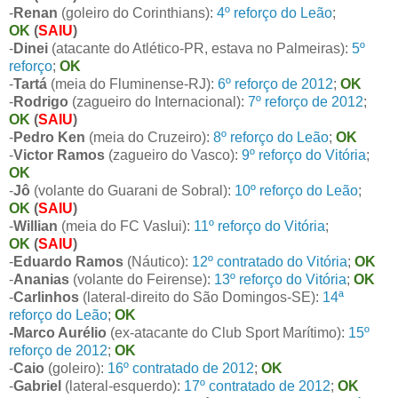
-
Renan
(goleiro do Corinthians):
4º reforço do Leão
;
OK
(
SAIU
)
-
Dinei
(atacante do Atlético-PR, estava no Palmeiras):
5º
reforço
;
OK
-
Tartá
(meia do Fluminense-RJ):
6º reforço de 2012
;
OK
-
Rodrigo
(zagueiro do Internacional):
7º reforço de 2012
;
OK
(
SAIU
)
-
Pedro Ken
(meia do Cruzeiro):
8º reforço do Leão
;
OK
-
Victor Ramos
(zagueiro do Vasco):
9º reforço do Vitória
;
OK
-
Jô
(volante do Guarani de Sobral):
10º reforço do Leão
;
OK
(
SAIU
)
-
Willian
(meia do FC Vaslui):
11º reforço do Vitória
;
OK
(
SAIU
)
-
Eduardo Ramos
(Náutico):
12º contratado do Vitória
;
OK
-
Ananias
(volante do Feirense):
13º reforço do Vitória
;
OK
-
Carlinhos
(lateral-direito do São Domingos-SE):
14ª
reforço do Leão
;
OK
-Marco Aurélio
(ex-atacante do Club Sport Marítimo):
15º
reforço de 2012
;
OK
-
Caio
(goleiro):
16º contratado de 2012
;
OK
-
Gabriel
(lateral-esquerdo):
17º contratado de 2012
;
OK