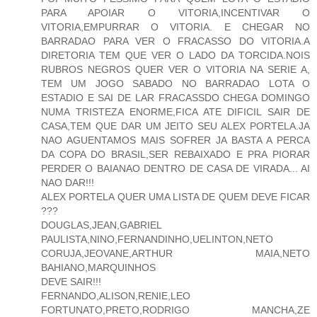
PARA APOIAR O VITORIA,INCENTIVAR O
VITORIA,EMPURRAR O VITORIA. E CHEGAR NO
BARRADAO PARA VER O FRACASSO DO VITORIA.A
DIRETORIA TEM QUE VER O LADO DA TORCIDA.NOIS
RUBROS NEGROS QUER VER O VITORIA NA SERIE A,
TEM UM JOGO SABADO NO BARRADAO LOTA O
ESTADIO E SAI DE LAR FRACASSDO CHEGA DOMINGO
NUMA TRISTEZA ENORME,FICA ATE DIFICIL SAIR DE
CASA,TEM QUE DAR UM JEITO SEU ALEX PORTELA.JA
NAO AGUENTAMOS MAIS SOFRER JA BASTA A PERCA
DA COPA DO BRASIL,SER REBAIXADO E PRA PIORAR
PERDER O BAIANAO DENTRO DE CASA DE VIRADA... AI
NAO DAR!!!
ALEX PORTELA QUER UMA LISTA DE QUEM DEVE FICAR
???
DOUGLAS,JEAN,GABRIEL
PAULISTA,NINO,FERNANDINHO,UELINTON,NETO
CORUJA,JEOVANE,ARTHUR MAIA,NETO
BAHIANO,MARQUINHOS
DEVE SAIR!!!
FERNANDO,ALISON,RENIE,LEO
FORTUNATO,PRETO,RODRIGO MANCHA,ZE