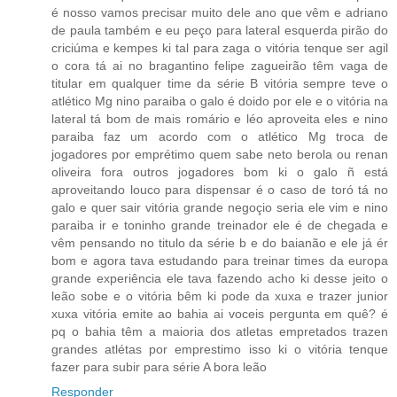
é nosso vamos precisar muito dele ano que vêm e adriano
de paula também e eu peço para lateral esquerda pirão do
criciúma e kempes ki tal para zaga o vitória tenque ser agil
o cora tá ai no bragantino felipe zagueirão têm vaga de
titular em qualquer time da série B vitória sempre teve o
atlético Mg nino paraiba o galo é doido por ele e o vitória na
lateral tá bom de mais romário e léo aproveita eles e nino
paraiba faz um acordo com o atlético Mg troca de
jogadores por emprétimo quem sabe neto berola ou renan
oliveira fora outros jogadores bom ki o galo ñ está
aproveitando louco para dispensar é o caso de toró tá no
galo e quer sair vitória grande negoçio seria ele vim e nino
paraiba ir e toninho grande treinador ele é de chegada e
vêm pensando no titulo da série b e do baianão e ele já ér
bom e agora tava estudando para treinar times da europa
grande experiência ele tava fazendo acho ki desse jeito o
leão sobe e o vitória bêm ki pode da xuxa e trazer junior
xuxa vitória emite ao bahia ai voceis pergunta em quê? é
pq o bahia têm a maioria dos atletas empretados trazen
grandes atlétas por emprestimo isso ki o vitória tenque
fazer para subir para série A bora leão
Responder