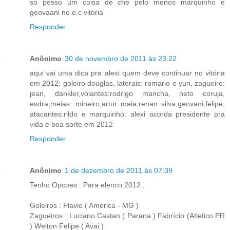
so pesso um coisa de che pelo menos marquinho e
geovaani no e.c vitoria
Responder
Anônimo
30 de novembro de 2011 às 23:22
aqui vai uma dica pra alexi quem deve continuar no vitória
em 2012: goleiro douglas, laterais: romario e yuri, zagueiro:
jean, dankler,volantes:rodrigo mancha, neto coruja,
esdra,meias: mineiro,artur maia,renan silva,geovani,felipe,
atacantes:rildo e marquinho. alexi acorda presidente pra
vida e boa sorte em 2012
Responder
Anônimo
1 de dezembro de 2011 às 07:39
Tenho Opcoes : Para elenco 2012 .
Goleiros : Flavio ( America - MG )
Zagueiros : Luciano Castan ( Parana ) Fabrício (Atletico PR
) Welton Felipe ( Avai )