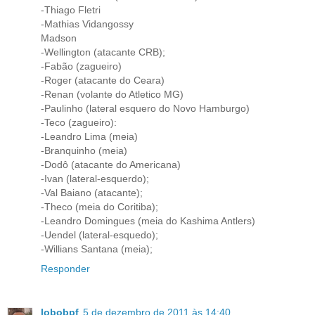
-Thiago Fletri
-Mathias Vidangossy
Madson
-Wellington (atacante CRB);
-Fabão (zagueiro)
-Roger (atacante do Ceara)
-Renan (volante do Atletico MG)
-Paulinho (lateral esquero do Novo Hamburgo)
-Teco (zagueiro):
-Leandro Lima (meia)
-Branquinho (meia)
-Dodô (atacante do Americana)
-Ivan (lateral-esquerdo);
-Val Baiano (atacante);
-Theco (meia do Coritiba);
-Leandro Domingues (meia do Kashima Antlers)
-Uendel (lateral-esquedo);
-Willians Santana (meia);
Responder
lobobpf
5 de dezembro de 2011 às 14:40