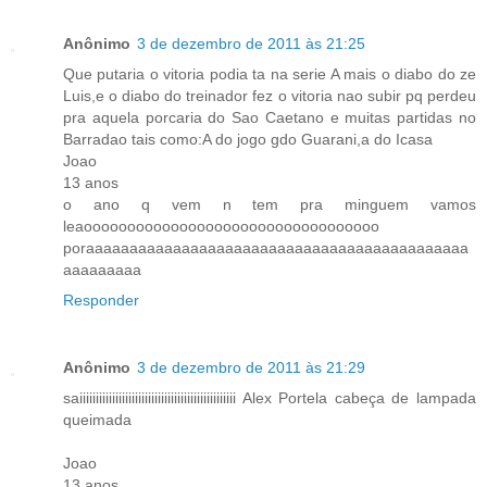
Anônimo
3 de dezembro de 2011 às 21:25
Que putaria o vitoria podia ta na serie A mais o diabo do ze
Luis,e o diabo do treinador fez o vitoria nao subir pq perdeu
pra aquela porcaria do Sao Caetano e muitas partidas no
Barradao tais como:A do jogo gdo Guarani,a do Icasa
Joao
13 anos
o ano q vem n tem pra minguem vamos
leaoooooooooooooooooooooooooooooooooo
poraaaaaaaaaaaaaaaaaaaaaaaaaaaaaaaaaaaaaaaaaaaa
aaaaaaaaa
Responder
Anônimo
3 de dezembro de 2011 às 21:29
saiiiiiiiiiiiiiiiiiiiiiiiiiiiiiiiiiiiiiiiiiiiiiiii Alex Portela cabeça de lampada
queimada
Joao
13 anos