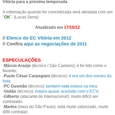
Vitória para a próxima temporada
.
A informação quando for concretizada será atestada com um
"
OK
". (Lucas Serra)
Atualizado em
17/10/12
//
Elenco do EC Vitória em 2012
// Confira
aqui as negociações de 2011
ESPECULAÇÕES
-
Márcio Araújo
(técnico / São Caetano):
é
foi tido como o
favorito;
-
Paulo César Carpegiani
(técnico):
é
era um dos nomes da
lista
;
-
PC Gusmão
(técnico):
também
está
estava na mira
;
-
Vadão
(técnico):
estaria quase acertado com o ECV
;
-
Gilberto
(atacante do Internacional): muito difícil ser
contratado;
-
Marlos
(meia do São Paulo): está muito valorizado, muito
difíil contratar;