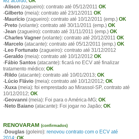
fez acordo
;
OK
-
Alison
(zagueiro): contrato até 05/12/2011
OK
-
Gilberto
(meia): contrato até 23/12/2011
OK
-
Maurício
(zagueiro): contrato até 10/12/2011 (emp.)
OK
-
Preto
(volante): contrato até 30/11/2011 (emp.)
OK
-
Jean
(zagueiro): contrato até 31/11/2011 (emp.)
OK
-
Charles Vagner
(volante): contrato até 20/12/2011
OK
-
Marcelo
(atacante): contrato até 05/12/2011 (emp.)
OK
-
Leo Fortunato
(zagueiro): contrato até 31/12/2012
-
Geraldo
(meia): contrato até 10/12/2012
OK
-
Fábio Santos
(atacante): ficará no ECV até finalizar
tratamento médico;
OK
-
Rildo
(atacante): contrato até 10/01/2013;
OK
-
Lúcio Flávio
(meia): contrato até 10/12/2012;
OK
-
Xuxa
(meia): foi emprestado ao Mirassol-SP, contrato até
10/12/2012;
OK
-
Geovanni
(meia): Foi para o América-MG;
OK
-
Neto Baiano
(atacante): Foi jogar no Japão;
OK
RENOVARAM
(confirmados)
-
Douglas
(goleiro):
renovou contrato com o ECV até
2014
;
OK