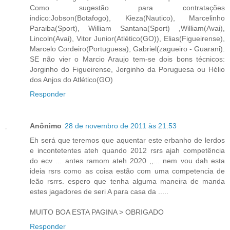
Como sugestão para contratações
indico:Jobson(Botafogo), Kieza(Nautico), Marcelinho
Paraiba(Sport), William Santana(Sport) ,William(Avai),
Lincoln(Avai), Vitor Junior(Atlético(GO)), Elias(Figueirense),
Marcelo Cordeiro(Portuguesa), Gabriel(zagueiro - Guarani).
SE não vier o Marcio Araujo tem-se dois bons técnicos:
Jorginho do Figueirense, Jorginho da Poruguesa ou Hélio
dos Anjos do Atlético(GO)
Responder
Anônimo
28 de novembro de 2011 às 21:53
Eh será que teremos que aquentar este erbanho de lerdos
e incontetentes ateh quando 2012 rsrs ajah competência
do ecv ... antes ramom ateh 2020 ,,... nem vou dah esta
ideia rsrs como as coisa estão com uma competencia de
leão rsrrs. espero que tenha alguma maneira de manda
estes jagadores de seri A para casa da .....
MUITO BOA ESTA PAGINA > OBRIGADO
Responder