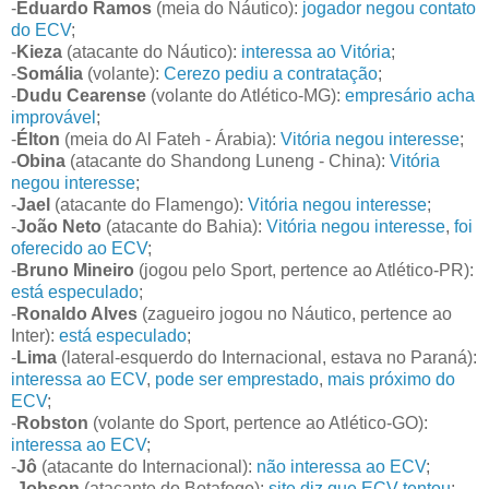
-
Eduardo Ramos
(meia do Náutico):
jogador negou contato
do ECV
;
-
Kieza
(atacante do Náutico):
interessa ao Vitória
;
-
Somália
(volante):
Cerezo pediu a contratação
;
-
Dudu Cearense
(volante do Atlético-MG):
empresário acha
improvável
;
-
Élton
(meia do Al Fateh - Árabia):
Vitória negou interesse
;
-
Obina
(atacante do Shandong Luneng - China):
Vitória
negou interesse
;
-
Jael
(atacante do Flamengo):
Vitória negou interesse
;
-
João Neto
(atacante do Bahia):
Vitória negou interesse
,
foi
oferecido ao ECV
;
-
Bruno Mineiro
(jogou pelo Sport, pertence ao Atlético-PR):
está especulado
;
-
Ronaldo Alves
(zagueiro jogou no Náutico, pertence ao
Inter):
está especulado
;
-
Lima
(lateral-esquerdo do Internacional, estava no Paraná):
interessa ao ECV
,
pode ser emprestado
,
mais próximo do
ECV
;
-
Robston
(volante do Sport, pertence ao Atlético-GO):
interessa ao ECV
;
-
Jô
(atacante do Internacional):
não interessa ao ECV
;
-
Jobson
(atacante do Botafogo):
site diz que ECV tentou
;