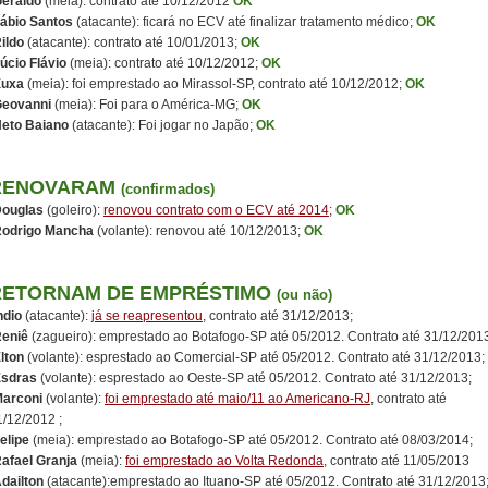
eraldo
(meia): contrato até 10/12/2012
OK
ábio Santos
(atacante): ficará no ECV até finalizar tratamento médico;
OK
ildo
(atacante): contrato até 10/01/2013;
OK
úcio Flávio
(meia): contrato até 10/12/2012;
OK
Xuxa
(meia): foi emprestado ao Mirassol-SP, contrato até 10/12/2012;
OK
eovanni
(meia): Foi para o América-MG;
OK
eto Baiano
(atacante): Foi jogar no Japão;
OK
RENOVARAM
(confirmados)
ouglas
(goleiro):
renovou contrato com o ECV até 2014
;
OK
odrigo Mancha
(volante): renovou até 10/12/2013;
OK
RETORNAM DE EMPRÉSTIMO
(ou não)
ndio
(atacante):
já se reapresentou
, contrato até 31/12/2013;
eniê
(zagueiro): emprestado ao Botafogo-SP até 05/2012. Contrato até 31/12/201
lton
(volante): esprestado ao Comercial-SP até 05/2012. Contrato até 31/12/2013;
sdras
(volante): esprestado ao Oeste-SP até 05/2012. Contrato até 31/12/2013;
arconi
(volante):
foi emprestado até maio/11 ao Americano-RJ
, contrato até
1/12/2012 ;
elipe
(meia): emprestado ao Botafogo-SP até 05/2012. Contrato até 08/03/2014;
afael Granja
(meia):
foi emprestado ao Volta Redonda
, contrato até 11/05/2013
dailton
(atacante):emprestado ao Ituano-SP até 05/2012. Contrato até 31/12/2013