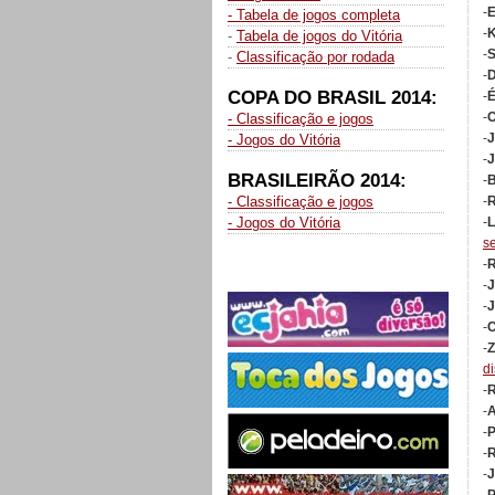
-
- Tabela de jogos completa
-
K
-
Tabela de jogos do Vitória
-
S
-
Classificação por rodada
-
D
COPA DO BRASIL 2014:
-
É
-
O
- Classificação e jogos
-
J
- Jogos do Vitória
-
J
BRASILEIRÃO 2014:
-
B
- Classificação e jogos
-
R
- Jogos do Vitória
-
L
s
-
R
-
J
-
J
-
C
-
Z
d
-
R
-
A
-
P
-
R
-
J