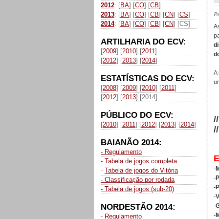
2012
: [
BA
] [
CO
] [
CB
]
P
2013
: [
BA
] [
CO
] [
CB
] [
CN
] [
CS
]
2014
: [
BA
] [
CO
] [
CB
] [
CN
] [CS]
A
p
ARTILHARIA DO ECV:
d
[
2009
] [
2010
] [
2011
]
d
[
2012
] [
2013
] [
2014
]
A
ESTATÍSTICAS DO ECV:
u
[
2008
] [
2009
] [
2010
] [
2011
]
[
2012
] [
2013
] [2014]
PÚBLICO DO ECV:
/
[
2010
] [
2011
] [
2012
] [
2013
] [
2014
]
/
BAIANÃO 2014:
- Regulamento
- Tabela de jogos completa
-
M
-
Tabela de jogos do Vitória
-
P
- Classificação por rodada
-
- Tabela de jogos (sub-20)
-
V
NORDESTÃO 2014:
-
G
-
M
- Regulamento