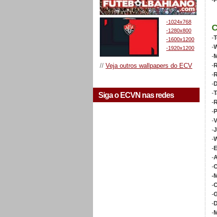
-
P
-1024x768
-1280x800
-
T
-1600x1200
-
W
-1920x1200
-
M
//
Veja outros wallpapers do ECV
-
R
-
-
D
-
T
Siga o ECVN nas redes
-
R
-
P
-
V
-
J
-
W
-
-
A
-
C
-
-
C
-
G
-
D
-
M