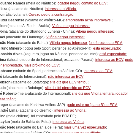
Eduardo Ramos
(meia do Náutico):
jogador negou contato do ECV
;
ieza
(atacante do Náutico):
interessa ao Vitória
;
omália
(volante):
Cerezo pediu a contratação
;
udu Cearense
(volante do Atlético-MG):
empresário acha improvável
;
lton
(meia do Al Fateh - Árabia):
Vitória negou interesse
;
bina
(atacante do Shandong Luneng - China):
Vitória negou interesse
;
ael
(atacante do Flamengo):
Vitória negou interesse
;
oão Neto
(atacante do Bahia):
Vitória negou interesse
,
foi oferecido ao ECV
;
runo Mineiro
(jogou pelo Sport, pertence ao Atlético-PR):
está especulado
;
onaldo Alves
(zagueiro jogou no Náutico, pertence ao Inter):
está especulado
;
ima
(lateral-esquerdo do Internacional, estava no Paraná):
interessa ao ECV
,
pod
er emprestado
,
mais próximo do ECV
;
obston
(volante do Sport, pertence ao Atlético-GO):
interessa ao ECV
;
ô
(atacante do Internacional):
não interessa ao ECV
;
obson
(atacante do Botafogo):
site diz que ECV tentou
;
aio
(atacante do Botafogo):
site diz foi oferecido ao ECV
;
é Roberto
(meia-atacante do Internacional):
site diz que Vitória tentará
,
jogador
isse "não"
;
oger
(atacante do Kashiwa Antlers-JAP):
pode estar no 'plano B' do ECV
;
ndré Lima
(atacante do Grêmio):
interessa ao Vitória
;
ino
(meia chileno): foi contratado pelo BOA EC;
aylan
(meia do Bahia de Feira):
interessa ao Vitória
;
oão Neto
(atacante do Bahia de Feira):
mais uma vez especulado
;