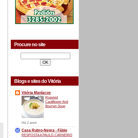
Procure no site
Blogs e sites do Vitória
Vitória Maníacos
Roasted
Cauliflower And
Boursin Soup
Há 2 anos
Casa Rubro-Negra - Fábio
RESPOSTA A PAULO CARNEIRO