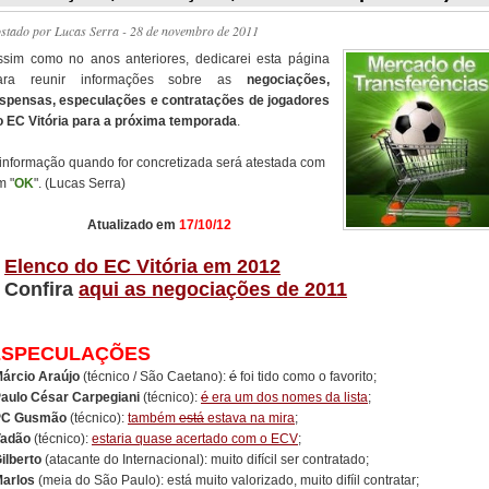
ostado por
Lucas Serra
- 28 de novembro de 2011
ssim como no anos anteriores, dedicarei esta página
ara reunir informações sobre as
negociações,
ispensas, especulações e contratações de jogadores
o EC Vitória para a próxima temporada
.
 informação quando for concretizada será atestada com
m "
OK
". (Lucas Serra)
Atualizado em
17/10/12
/
Elenco do EC Vitória em 2012
/ Confira
aqui as negociações de 2011
ESPECULAÇÕES
árcio Araújo
(técnico / São Caetano):
é
foi tido como o favorito;
aulo César Carpegiani
(técnico):
é
era um dos nomes da lista
;
PC Gusmão
(técnico):
também
está
estava na mira
;
adão
(técnico):
estaria quase acertado com o ECV
;
ilberto
(atacante do Internacional): muito difícil ser contratado;
arlos
(meia do São Paulo): está muito valorizado, muito difíil contratar;