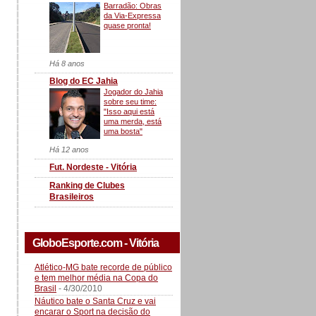
Barradão: Obras
da Via-Expressa
quase pronta!
Há 8 anos
Blog do EC Jahia
Jogador do Jahia
sobre seu time:
"Isso aqui está
uma merda, está
uma bosta"
Há 12 anos
Fut. Nordeste - Vitória
Ranking de Clubes
Brasileiros
GloboEsporte.com - Vitória
Atlético-MG bate recorde de público
e tem melhor média na Copa do
Brasil
- 4/30/2010
Náutico bate o Santa Cruz e vai
encarar o Sport na decisão do