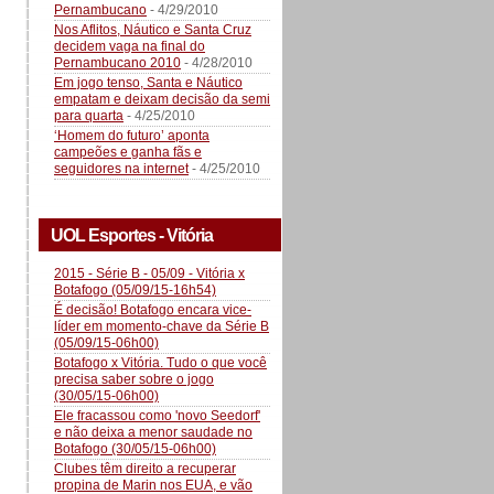
Pernambucano
- 4/29/2010
Nos Aflitos, Náutico e Santa Cruz
decidem vaga na final do
Pernambucano 2010
- 4/28/2010
Em jogo tenso, Santa e Náutico
empatam e deixam decisão da semi
para quarta
- 4/25/2010
‘Homem do futuro’ aponta
campeões e ganha fãs e
seguidores na internet
- 4/25/2010
UOL Esportes - Vitória
2015 - Série B - 05/09 - Vitória x
Botafogo (05/09/15-16h54)
É decisão! Botafogo encara vice-
líder em momento-chave da Série B
(05/09/15-06h00)
Botafogo x Vitória. Tudo o que você
precisa saber sobre o jogo
(30/05/15-06h00)
Ele fracassou como 'novo Seedorf'
e não deixa a menor saudade no
Botafogo (30/05/15-06h00)
Clubes têm direito a recuperar
propina de Marin nos EUA, e vão