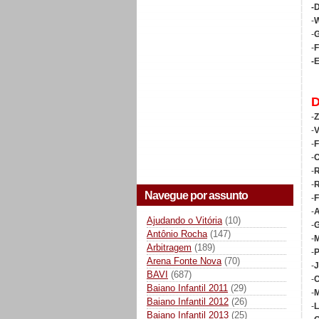
-
-
W
-
G
-
F
-E
-
Z
-
V
-
F
-
C
-
R
-
R
Navegue por assunto
-
F
-
A
Ajudando o Vitória
(10)
-
G
Antônio Rocha
(147)
-
M
Arbitragem
(189)
-
P
Arena Fonte Nova
(70)
-
J
BAVI
(687)
-
C
Baiano Infantil 2011
(29)
-
M
Baiano Infantil 2012
(26)
-
L
Baiano Infantil 2013
(25)