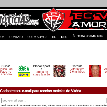
OOK
CONTATO
QUEM SOMOS
HD
RSS
Curta!
GloboEsport
Torcida
Nossa Fan
e
Vitória tem
Al
Page no
2,6 milhões
s
Tabela de
Facebook
classificação
Cadastre seu e-mail para receber notícias do Vitória
Você receberá um e-mail com um link, clique nele para ativar e confirmar sua inscrição