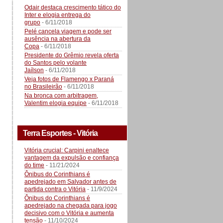
Odair destaca crescimento tático do
Inter e elogia entrega do
grupo
- 6/11/2018
Pelé cancela viagem e pode ser
ausência na abertura da
Copa
- 6/11/2018
Presidente do Grêmio revela oferta
do Santos pelo volante
Jaílson
- 6/11/2018
Veja fotos de Flamengo x Paraná
no Brasileirão
- 6/11/2018
Na bronca com arbitragem,
Valentim elogia equipe
- 6/11/2018
Terra Esportes - Vitória
Vitória crucial: Carpini enaltece
vantagem da expulsão e confiança
do time
- 11/21/2024
Ônibus do Corinthians é
apedrejado em Salvador antes de
partida contra o Vitória
- 11/9/2024
Ônibus do Corinthians é
apedrejado na chegada para jogo
decisivo com o Vitória e aumenta
tensão
- 11/10/2024