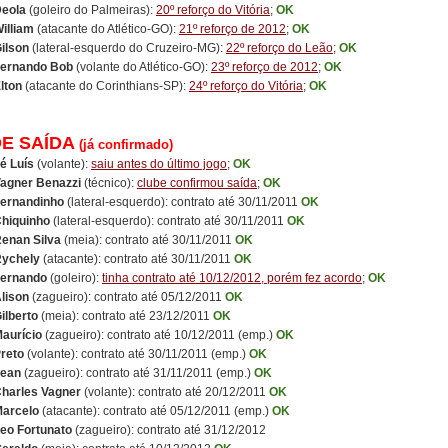
Deola
(goleiro do Palmeiras):
20º reforço do Vitória
;
OK
illiam
(atacante do Atlético-GO):
21º reforço de 2012
;
OK
ilson
(lateral-esquerdo do Cruzeiro-MG):
22º reforço do Leão
;
OK
ernando Bob
(volante do Atlético-GO):
23º reforço de 2012
;
OK
lton
(atacante do Corinthians-SP):
24º reforço do Vitória
;
OK
DE SAÍDA
(já confirmado)
é Luís
(volante):
saiu antes do último jogo
;
OK
agner Benazzi
(técnico):
clube confirmou saída
;
OK
ernandinho
(lateral-esquerdo): contrato até 30/11/2011
OK
hiquinho
(lateral-esquerdo): contrato até 30/11/2011
OK
enan Silva
(meia): contrato até 30/11/2011
OK
ychely
(atacante): contrato até 30/11/2011
OK
ernando
(goleiro):
tinha contrato até 10/12/2012, porém fez acordo
;
OK
lison
(zagueiro): contrato até 05/12/2011
OK
ilberto
(meia): contrato até 23/12/2011
OK
aurício
(zagueiro): contrato até 10/12/2011 (emp.)
OK
reto
(volante): contrato até 30/11/2011 (emp.)
OK
ean
(zagueiro): contrato até 31/11/2011 (emp.)
OK
harles Vagner
(volante): contrato até 20/12/2011
OK
arcelo
(atacante): contrato até 05/12/2011 (emp.)
OK
eo Fortunato
(zagueiro): contrato até 31/12/2012