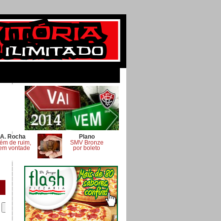
A. Rocha
Plano
ém de ruim,
SMV Bronze
em vontade
por boleto
.