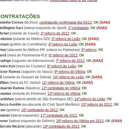
aulinho
(lateral do Atlético-GO):
especulado para vir ao Vitória
;
CONTRATAÇÕES
oninho Cerezo
(técnico):
contratação confirmada dia 03/12
;
OK
(
SAIU
)
ellington Saci
(lateral-esquerdo do Sport):
1º contratado
;
OK
(
SAIU
)
ichel
(volante do Ceará):
2º reforço de 2012
;
OK
obston
(volante do Atlético-GO):
3º reforço do Leão
;
OK
(
SAIU
)
Renan
(goleiro do Corinthians):
4º reforço do Leão
;
OK
(
SAIU
)
inei
(atacante do Atlético-PR, estava no Palmeiras):
5º reforço
;
OK
artá
(meia do Fluminense-RJ):
6º reforço de 2012
;
OK
odrigo
(zagueiro do Internacional):
7º reforço de 2012
;
OK
(
SAIU
)
edro Ken
(meia do Cruzeiro):
8º reforço do Leão
;
OK
ictor Ramos
(zagueiro do Vasco):
9º reforço do Vitória
;
OK
ô
(volante do Guarani de Sobral):
10º reforço do Leão
;
OK
(
SAIU
)
illian
(meia do FC Vaslui):
11º reforço do Vitória
;
OK
(
SAIU
)
Eduardo Ramos
(Náutico):
12º contratado do Vitória
;
OK
nanias
(volante do Feirense):
13º reforço do Vitória
;
OK
arlinhos
(lateral-direito do São Domingos-SE):
14ª reforço do Leão
;
OK
Marco Aurélio
(ex-atacante do Club Sport Marítimo):
15º reforço de 2012
;
OK
aio
(goleiro):
16º contratado de 2012
;
OK
abriel
(lateral-esquerdo):
17º contratado de 2012
;
OK
ener
(lateral-esquerdo do Grêmio):
18º reforço do Vitória em 2012
;
OK
(
SAIU
)
arcelo Nicácio
(atacante):
19º contratado de 2012
;
OK