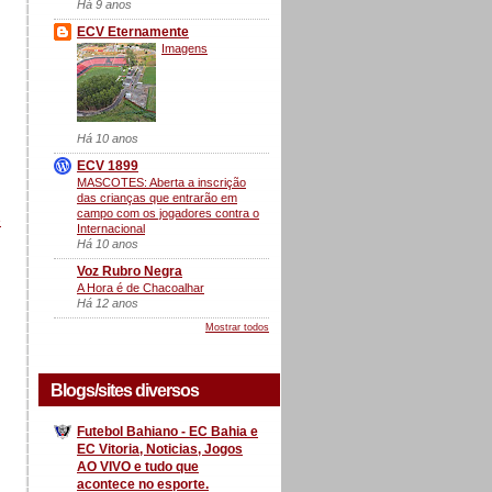
Há 9 anos
ECV Eternamente
Imagens
Há 10 anos
ECV 1899
MASCOTES: Aberta a inscrição
das crianças que entrarão em
campo com os jogadores contra o
e
Internacional
Há 10 anos
Voz Rubro Negra
A Hora é de Chacoalhar
Há 12 anos
Mostrar todos
Blogs/sites diversos
Futebol Bahiano - EC Bahia e
EC Vitoria, Noticias, Jogos
AO VIVO e tudo que
acontece no esporte.