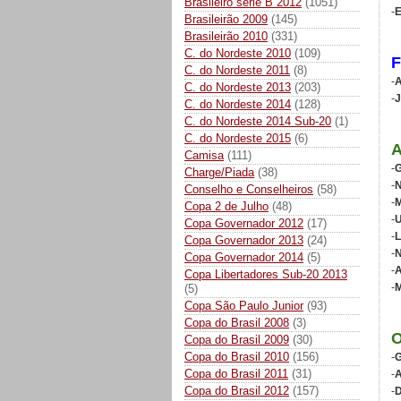
Brasileiro série B 2012
(1051)
-
Brasileirão 2009
(145)
Brasileirão 2010
(331)
C. do Nordeste 2010
(109)
C. do Nordeste 2011
(8)
-
A
C. do Nordeste 2013
(203)
-
J
C. do Nordeste 2014
(128)
C. do Nordeste 2014 Sub-20
(1)
C. do Nordeste 2015
(6)
Camisa
(111)
-
G
Charge/Piada
(38)
-
N
Conselho e Conselheiros
(58)
-
M
Copa 2 de Julho
(48)
-
U
Copa Governador 2012
(17)
-
L
Copa Governador 2013
(24)
-
N
Copa Governador 2014
(5)
-
A
Copa Libertadores Sub-20 2013
-
M
(5)
Copa São Paulo Junior
(93)
Copa do Brasil 2008
(3)
Copa do Brasil 2009
(30)
Copa do Brasil 2010
(156)
-
G
Copa do Brasil 2011
(31)
-
A
Copa do Brasil 2012
(157)
-
D