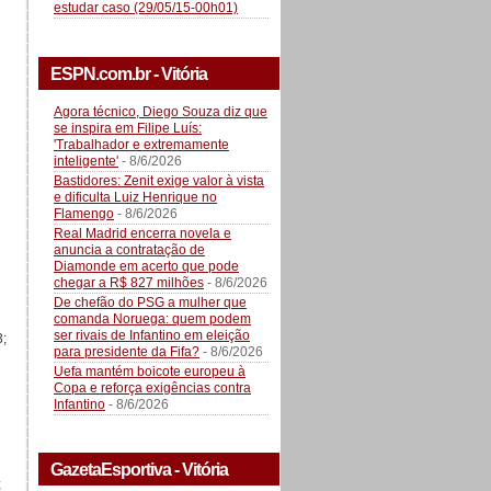
estudar caso (29/05/15-00h01)
ESPN.com.br - Vitória
Agora técnico, Diego Souza diz que
se inspira em Filipe Luís:
'Trabalhador e extremamente
inteligente'
- 8/6/2026
Bastidores: Zenit exige valor à vista
e dificulta Luiz Henrique no
Flamengo
- 8/6/2026
Real Madrid encerra novela e
anuncia a contratação de
Diamonde em acerto que pode
chegar a R$ 827 milhões
- 8/6/2026
De chefão do PSG a mulher que
comanda Noruega: quem podem
ser rivais de Infantino em eleição
3;
para presidente da Fifa?
- 8/6/2026
Uefa mantém boicote europeu à
Copa e reforça exigências contra
Infantino
- 8/6/2026
GazetaEsportiva - Vitória
;