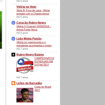
Há 5 anos
Vitória na Veia!
Série B: Fora de casa, Vitória
empata com a Chapecoense
Há 5 anos
Coração Rubro-Negro
Vitória X Guarani 14/09/2019 –
Arena Fonte Nova
Há 6 anos
Leão Minha Paixão
Vitória se reapresenta e o
presidente acompanha o treino
Há 7 anos
Rubro-Negro Baiano
CAMPEONATOS
ESTADUAIS EM
EXTINÇÃO?
Há 7 anos
Leões do Barradão
Copa do Brasil
2017