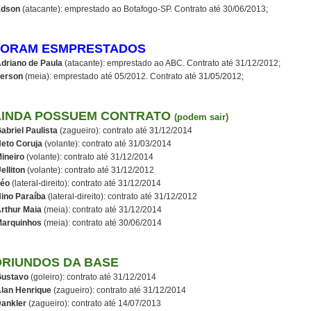
Edson
(atacante): emprestado ao Botafogo-SP. Contrato até 30/06/2013;
FORAM ESMPRESTADOS
driano de Paula
(atacante): emprestado ao ABC. Contrato até 31/12/2012;
erson
(meia): emprestado até 05/2012. Contrato até 31/05/2012;
AINDA POSSUEM CONTRATO
(podem sair)
abriel Paulista
(zagueiro): contrato até 31/12/2014
eto Coruja
(volante): contrato até 31/03/2014
ineiro
(volante): contrato até 31/12/2014
elliton
(volante): contrato até 31/12/2012
éo
(lateral-direito): contrato até 31/12/2014
ino Paraíba
(lateral-direito): contrato até 31/12/2012
rthur Maia
(meia): contrato até 31/12/2014
arquinhos
(meia): contrato até 30/06/2014
ORIUNDOS DA BASE
ustavo
(goleiro): contrato até 31/12/2014
lan Henrique
(zagueiro): contrato até 31/12/2014
ankler
(zagueiro): contrato até 14/07/2013