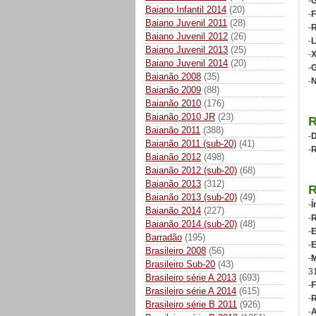
-
G
Baiano Infantil 2014
(20)
-
F
Baiano Juvenil 2011
(28)
-
R
Baiano Juvenil 2012
(26)
-
L
Baiano Juvenil 2013
(25)
-
Baiano Juvenil 2014
(20)
-
G
Baianão 2008
(35)
-
N
Baianão 2009
(88)
Baianão 2010
(176)
Baianão 2010 JR
(23)
Baianão 2011
(388)
-
D
Baianão 2011 (sub-20)
(41)
-
R
Baianão 2012
(498)
Baianão 2012 (sub-20)
(68)
Baianão 2013
(312)
Baianão 2013 (sub-20)
(49)
-
Í
Baianão 2014
(227)
-
R
Baianão 2014 (sub-20)
(48)
-
E
Barradão
(195)
-
E
Brasileiro 2008
(56)
-
M
Brasileiro Sub-20
(43)
3
Brasileiro série A 2013
(693)
-
F
Brasileiro série A 2014
(615)
-
R
Brasileiro série B 2011
(926)
-
A