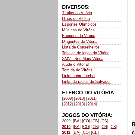
DIVERSOS:
Títulos do Vitória
Hinos do Vitória
Esportes Olímpicos
Músicas do Vitória
Escudos do Vitória
Dirigentes do Vitória
Lista de Conselheiros
Tabelas de jogos do Vitória
SMV - Sou Mais Vitória
Ajude o Vitória!
Torcida do Vitória
Links sobre futebol
Links de rádios de Salvador
ELENCO DO VITÓRIA:
[
2009
] [
2010
] [
2011
]
[
2012
] [
2013
] [
2014
]
JOGOS DO VITÓRIA:
2009
: [
BA
] [
CO
] [
CB
] [
CS
]
R
2010
: [
BA
] [
CO
] [
CB
] [
CN
] [
CS
]
c
2011
: [
BA
] [
CO
] [
CB
]