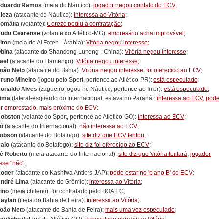
Eduardo Ramos
(meia do Náutico):
jogador negou contato do ECV
;
ieza
(atacante do Náutico):
interessa ao Vitória
;
omália
(volante):
Cerezo pediu a contratação
;
udu Cearense
(volante do Atlético-MG):
empresário acha improvável
;
lton
(meia do Al Fateh - Árabia):
Vitória negou interesse
;
bina
(atacante do Shandong Luneng - China):
Vitória negou interesse
;
ael
(atacante do Flamengo):
Vitória negou interesse
;
oão Neto
(atacante do Bahia):
Vitória negou interesse
,
foi oferecido ao ECV
;
runo Mineiro
(jogou pelo Sport, pertence ao Atlético-PR):
está especulado
;
onaldo Alves
(zagueiro jogou no Náutico, pertence ao Inter):
está especulado
;
ima
(lateral-esquerdo do Internacional, estava no Paraná):
interessa ao ECV
,
pod
er emprestado
,
mais próximo do ECV
;
obston
(volante do Sport, pertence ao Atlético-GO):
interessa ao ECV
;
ô
(atacante do Internacional):
não interessa ao ECV
;
obson
(atacante do Botafogo):
site diz que ECV tentou
;
aio
(atacante do Botafogo):
site diz foi oferecido ao ECV
;
é Roberto
(meia-atacante do Internacional):
site diz que Vitória tentará
,
jogador
isse "não"
;
oger
(atacante do Kashiwa Antlers-JAP):
pode estar no 'plano B' do ECV
;
ndré Lima
(atacante do Grêmio):
interessa ao Vitória
;
ino
(meia chileno): foi contratado pelo BOA EC;
aylan
(meia do Bahia de Feira):
interessa ao Vitória
;
oão Neto
(atacante do Bahia de Feira):
mais uma vez especulado
;