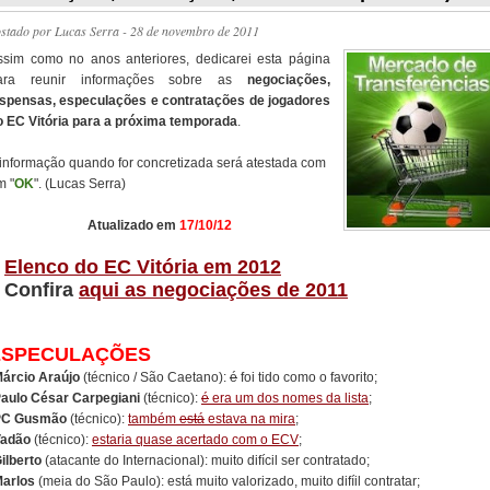
ostado por
Lucas Serra
- 28 de novembro de 2011
ssim como no anos anteriores, dedicarei esta página
ara reunir informações sobre as
negociações,
ispensas, especulações e contratações de jogadores
o EC Vitória para a próxima temporada
.
 informação quando for concretizada será atestada com
m "
OK
". (Lucas Serra)
Atualizado em
17/10/12
/
Elenco do EC Vitória em 2012
/ Confira
aqui as negociações de 2011
ESPECULAÇÕES
árcio Araújo
(técnico / São Caetano):
é
foi tido como o favorito;
aulo César Carpegiani
(técnico):
é
era um dos nomes da lista
;
PC Gusmão
(técnico):
também
está
estava na mira
;
adão
(técnico):
estaria quase acertado com o ECV
;
ilberto
(atacante do Internacional): muito difícil ser contratado;
arlos
(meia do São Paulo): está muito valorizado, muito difíil contratar;