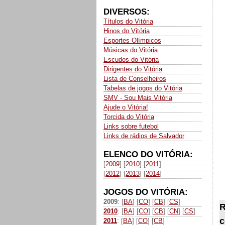
DIVERSOS:
Títulos do Vitória
Hinos do Vitória
Esportes Olímpicos
Músicas do Vitória
Escudos do Vitória
Dirigentes do Vitória
Lista de Conselheiros
Tabelas de jogos do Vitória
SMV - Sou Mais Vitória
Ajude o Vitória!
Torcida do Vitória
Links sobre futebol
Links de rádios de Salvador
ELENCO DO VITÓRIA:
[
2009
] [
2010
] [
2011
]
[
2012
] [
2013
] [
2014
]
JOGOS DO VITÓRIA:
2009
: [
BA
] [
CO
] [
CB
] [
CS
]
R
2010
: [
BA
] [
CO
] [
CB
] [
CN
] [
CS
]
c
2011
: [
BA
] [
CO
] [
CB
]