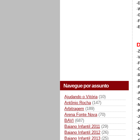
-
-
W
-
G
-
F
-E
-
Z
-
V
-
F
-
C
-
R
-
R
Navegue por assunto
-
F
-
A
Ajudando o Vitória
(10)
-
G
Antônio Rocha
(147)
-
M
Arbitragem
(189)
-
P
Arena Fonte Nova
(70)
-
J
BAVI
(687)
-
C
Baiano Infantil 2011
(29)
-
M
Baiano Infantil 2012
(26)
-
L
Baiano Infantil 2013
(25)