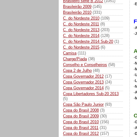
Brasileiro série B 2012
(1051)
-
Brasileirão 2009
(145)
Brasileirão 2010
(331)
C. do Nordeste 2010
(109)
C. do Nordeste 2011
(8)
-
A
C. do Nordeste 2013
(203)
-
J
C. do Nordeste 2014
(128)
C. do Nordeste 2014 Sub-20
(1)
C. do Nordeste 2015
(6)
Camisa
(111)
-
G
Charge/Piada
(38)
-
N
Conselho e Conselheiros
(58)
-
M
Copa 2 de Julho
(48)
-
U
Copa Governador 2012
(17)
-
L
Copa Governador 2013
(24)
-
N
Copa Governador 2014
(5)
-
A
Copa Libertadores Sub-20 2013
-
M
(5)
Copa São Paulo Junior
(93)
Copa do Brasil 2008
(3)
Copa do Brasil 2009
(30)
Copa do Brasil 2010
(156)
-
G
Copa do Brasil 2011
(31)
-
A
Copa do Brasil 2012
(157)
-
D