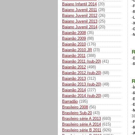
-
G
Baiano Infantil 2014
(20)
-
F
Baiano Juvenil 2011
(28)
-
R
Baiano Juvenil 2012
(26)
-
L
Baiano Juvenil 2013
(25)
-
Baiano Juvenil 2014
(20)
-
G
Baianão 2008
(35)
-
N
Baianão 2009
(88)
Baianão 2010
(176)
Baianão 2010 JR
(23)
Baianão 2011
(388)
-
D
Baianão 2011 (sub-20)
(41)
-
R
Baianão 2012
(498)
Baianão 2012 (sub-20)
(68)
Baianão 2013
(312)
Baianão 2013 (sub-20)
(49)
-
Í
Baianão 2014
(227)
-
R
Baianão 2014 (sub-20)
(48)
-
E
Barradão
(195)
-
E
Brasileiro 2008
(56)
-
M
Brasileiro Sub-20
(43)
3
Brasileiro série A 2013
(693)
-
F
Brasileiro série A 2014
(615)
-
R
Brasileiro série B 2011
(926)
-
A