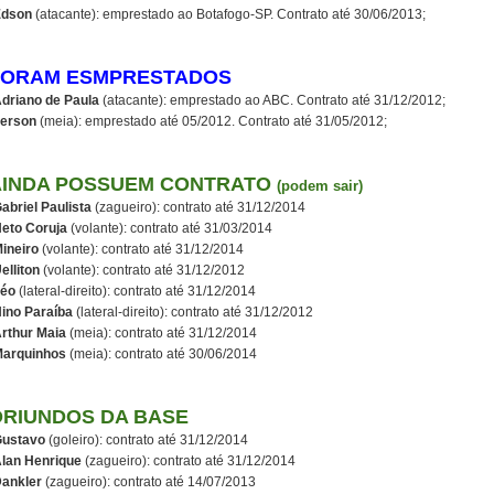
Edson
(atacante): emprestado ao Botafogo-SP. Contrato até 30/06/2013;
FORAM ESMPRESTADOS
driano de Paula
(atacante): emprestado ao ABC. Contrato até 31/12/2012;
erson
(meia): emprestado até 05/2012. Contrato até 31/05/2012;
AINDA POSSUEM CONTRATO
(podem sair)
abriel Paulista
(zagueiro): contrato até 31/12/2014
eto Coruja
(volante): contrato até 31/03/2014
ineiro
(volante): contrato até 31/12/2014
elliton
(volante): contrato até 31/12/2012
éo
(lateral-direito): contrato até 31/12/2014
ino Paraíba
(lateral-direito): contrato até 31/12/2012
rthur Maia
(meia): contrato até 31/12/2014
arquinhos
(meia): contrato até 30/06/2014
ORIUNDOS DA BASE
ustavo
(goleiro): contrato até 31/12/2014
lan Henrique
(zagueiro): contrato até 31/12/2014
ankler
(zagueiro): contrato até 14/07/2013