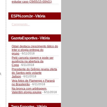
estudar caso (29/05/15-00h01)
ESPN.com.br - Vitória
Carregando...
GazetaEsportiva - Vitória
Odair destaca crescimento tático do
Inter e elogia entrega do
grupo
- 6/11/2018
Pelé cancela viagem e pode ser
ausência na abertura da
Copa
- 6/11/2018
Presidente do Grêmio revela oferta
do Santos pelo volante
3;
Jaílson
- 6/11/2018
Veja fotos de Flamengo x Paraná
no Brasileirão
- 6/11/2018
Na bronca com arbitragem,
Valentim elogia equipe
- 6/11/2018
;
Terra Esportes - Vitória