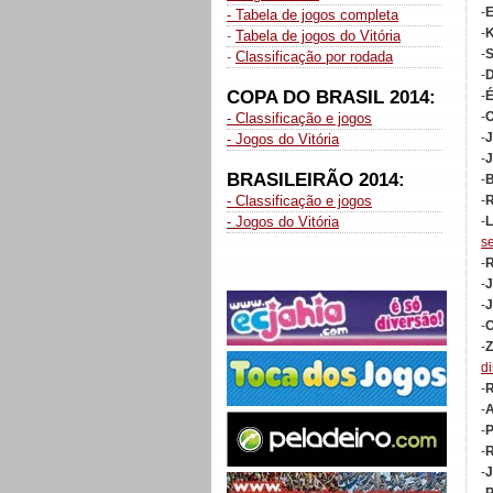
-
- Tabela de jogos completa
-
K
-
Tabela de jogos do Vitória
-
S
-
Classificação por rodada
-
D
COPA DO BRASIL 2014:
-
É
-
O
- Classificação e jogos
-
J
- Jogos do Vitória
-
J
BRASILEIRÃO 2014:
-
B
- Classificação e jogos
-
R
- Jogos do Vitória
-
L
s
-
R
-
J
-
J
-
C
-
Z
d
-
R
-
A
-
P
-
R
-
J