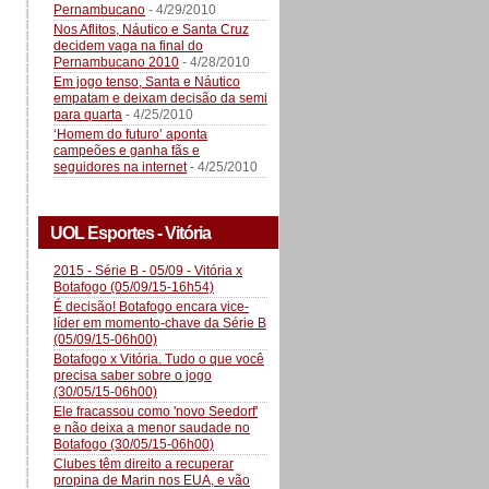
Pernambucano
- 4/29/2010
Nos Aflitos, Náutico e Santa Cruz
decidem vaga na final do
Pernambucano 2010
- 4/28/2010
Em jogo tenso, Santa e Náutico
empatam e deixam decisão da semi
para quarta
- 4/25/2010
‘Homem do futuro’ aponta
campeões e ganha fãs e
seguidores na internet
- 4/25/2010
UOL Esportes - Vitória
2015 - Série B - 05/09 - Vitória x
Botafogo (05/09/15-16h54)
É decisão! Botafogo encara vice-
líder em momento-chave da Série B
(05/09/15-06h00)
Botafogo x Vitória. Tudo o que você
precisa saber sobre o jogo
(30/05/15-06h00)
Ele fracassou como 'novo Seedorf'
e não deixa a menor saudade no
Botafogo (30/05/15-06h00)
Clubes têm direito a recuperar
propina de Marin nos EUA, e vão