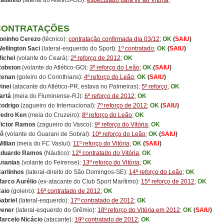
aulinho
(lateral do Atlético-GO):
especulado para vir ao Vitória
;
CONTRATAÇÕES
oninho Cerezo
(técnico):
contratação confirmada dia 03/12
;
OK
(
SAIU
)
ellington Saci
(lateral-esquerdo do Sport):
1º contratado
;
OK
(
SAIU
)
ichel
(volante do Ceará):
2º reforço de 2012
;
OK
obston
(volante do Atlético-GO):
3º reforço do Leão
;
OK
(
SAIU
)
Renan
(goleiro do Corinthians):
4º reforço do Leão
;
OK
(
SAIU
)
inei
(atacante do Atlético-PR, estava no Palmeiras):
5º reforço
;
OK
artá
(meia do Fluminense-RJ):
6º reforço de 2012
;
OK
odrigo
(zagueiro do Internacional):
7º reforço de 2012
;
OK
(
SAIU
)
edro Ken
(meia do Cruzeiro):
8º reforço do Leão
;
OK
ictor Ramos
(zagueiro do Vasco):
9º reforço do Vitória
;
OK
ô
(volante do Guarani de Sobral):
10º reforço do Leão
;
OK
(
SAIU
)
illian
(meia do FC Vaslui):
11º reforço do Vitória
;
OK
(
SAIU
)
Eduardo Ramos
(Náutico):
12º contratado do Vitória
;
OK
nanias
(volante do Feirense):
13º reforço do Vitória
;
OK
arlinhos
(lateral-direito do São Domingos-SE):
14ª reforço do Leão
;
OK
Marco Aurélio
(ex-atacante do Club Sport Marítimo):
15º reforço de 2012
;
OK
aio
(goleiro):
16º contratado de 2012
;
OK
abriel
(lateral-esquerdo):
17º contratado de 2012
;
OK
ener
(lateral-esquerdo do Grêmio):
18º reforço do Vitória em 2012
;
OK
(
SAIU
)
arcelo Nicácio
(atacante):
19º contratado de 2012
;
OK