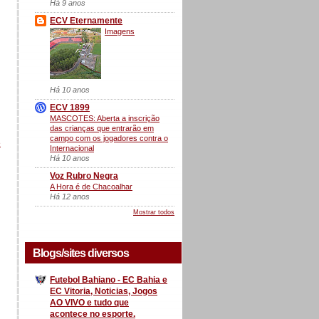
Há 9 anos
ECV Eternamente
Imagens
Há 10 anos
ECV 1899
MASCOTES: Aberta a inscrição
das crianças que entrarão em
campo com os jogadores contra o
e
Internacional
Há 10 anos
Voz Rubro Negra
A Hora é de Chacoalhar
Há 12 anos
Mostrar todos
Blogs/sites diversos
Futebol Bahiano - EC Bahia e
EC Vitoria, Noticias, Jogos
AO VIVO e tudo que
acontece no esporte.