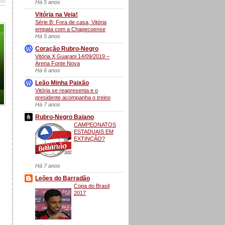
Há 5 anos
Vitória na Veia!
Série B: Fora de casa, Vitória
empata com a Chapecoense
Há 5 anos
Coração Rubro-Negro
Vitória X Guarani 14/09/2019 –
Arena Fonte Nova
Há 6 anos
Leão Minha Paixão
Vitória se reapresenta e o
presidente acompanha o treino
Há 7 anos
Rubro-Negro Baiano
CAMPEONATOS
ESTADUAIS EM
EXTINÇÃO?
Há 7 anos
Leões do Barradão
Copa do Brasil
2017