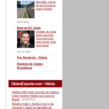
Barradão: Obras
da Via-Expressa
quase pronta!
Há 8 anos
Blog do EC Jahia
Jogador do Jahia
sobre seu time:
"Isso aqui está
uma merda, está
uma bosta"
Há 12 anos
Fut. Nordeste - Vitória
Ranking de Clubes
Brasileiros
GloboEsporte.com - Vitória
Atlético-MG bate recorde de público
e tem melhor média na Copa do
Brasil
- 4/30/2010
Náutico bate o Santa Cruz e vai
encarar o Sport na decisão do