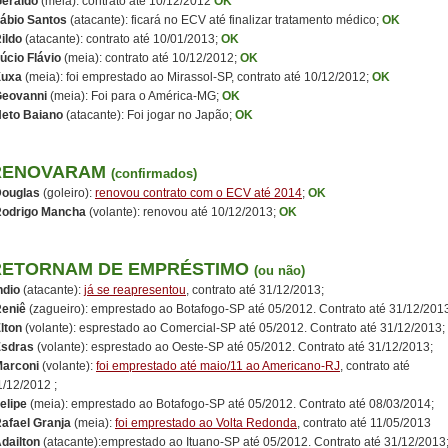
eraldo
(meia): contrato até 10/12/2012
OK
ábio Santos
(atacante): ficará no ECV até finalizar tratamento médico;
OK
ildo
(atacante): contrato até 10/01/2013;
OK
úcio Flávio
(meia): contrato até 10/12/2012;
OK
Xuxa
(meia): foi emprestado ao Mirassol-SP, contrato até 10/12/2012;
OK
eovanni
(meia): Foi para o América-MG;
OK
eto Baiano
(atacante): Foi jogar no Japão;
OK
RENOVARAM
(confirmados)
ouglas
(goleiro):
renovou contrato com o ECV até 2014
;
OK
odrigo Mancha
(volante): renovou até 10/12/2013;
OK
RETORNAM DE EMPRÉSTIMO
(ou não)
ndio
(atacante):
já se reapresentou
, contrato até 31/12/2013;
eniê
(zagueiro): emprestado ao Botafogo-SP até 05/2012. Contrato até 31/12/201
lton
(volante): esprestado ao Comercial-SP até 05/2012. Contrato até 31/12/2013;
sdras
(volante): esprestado ao Oeste-SP até 05/2012. Contrato até 31/12/2013;
arconi
(volante):
foi emprestado até maio/11 ao Americano-RJ
, contrato até
1/12/2012 ;
elipe
(meia): emprestado ao Botafogo-SP até 05/2012. Contrato até 08/03/2014;
afael Granja
(meia):
foi emprestado ao Volta Redonda
, contrato até 11/05/2013
dailton
(atacante):emprestado ao Ituano-SP até 05/2012. Contrato até 31/12/2013