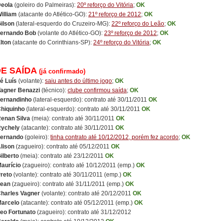
Deola
(goleiro do Palmeiras):
20º reforço do Vitória
;
OK
illiam
(atacante do Atlético-GO):
21º reforço de 2012
;
OK
ilson
(lateral-esquerdo do Cruzeiro-MG):
22º reforço do Leão
;
OK
ernando Bob
(volante do Atlético-GO):
23º reforço de 2012
;
OK
lton
(atacante do Corinthians-SP):
24º reforço do Vitória
;
OK
DE SAÍDA
(já confirmado)
é Luís
(volante):
saiu antes do último jogo
;
OK
agner Benazzi
(técnico):
clube confirmou saída
;
OK
ernandinho
(lateral-esquerdo): contrato até 30/11/2011
OK
hiquinho
(lateral-esquerdo): contrato até 30/11/2011
OK
enan Silva
(meia): contrato até 30/11/2011
OK
ychely
(atacante): contrato até 30/11/2011
OK
ernando
(goleiro):
tinha contrato até 10/12/2012, porém fez acordo
;
OK
lison
(zagueiro): contrato até 05/12/2011
OK
ilberto
(meia): contrato até 23/12/2011
OK
aurício
(zagueiro): contrato até 10/12/2011 (emp.)
OK
reto
(volante): contrato até 30/11/2011 (emp.)
OK
ean
(zagueiro): contrato até 31/11/2011 (emp.)
OK
harles Vagner
(volante): contrato até 20/12/2011
OK
arcelo
(atacante): contrato até 05/12/2011 (emp.)
OK
eo Fortunato
(zagueiro): contrato até 31/12/2012