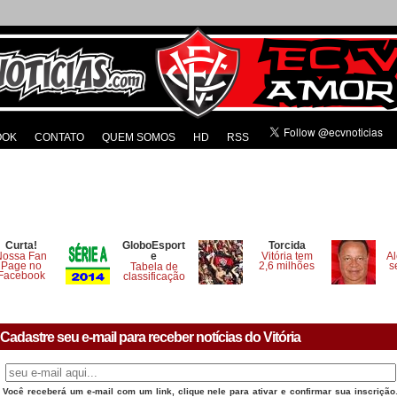
OOK
CONTATO
QUEM SOMOS
HD
RSS
Curta!
GloboEsport
Torcida
Nossa Fan
e
Vitória tem
Al
Page no
2,6 milhões
s
Tabela de
Facebook
classificação
Cadastre seu e-mail para receber notícias do Vitória
Você receberá um e-mail com um link, clique nele para ativar e confirmar sua inscrição