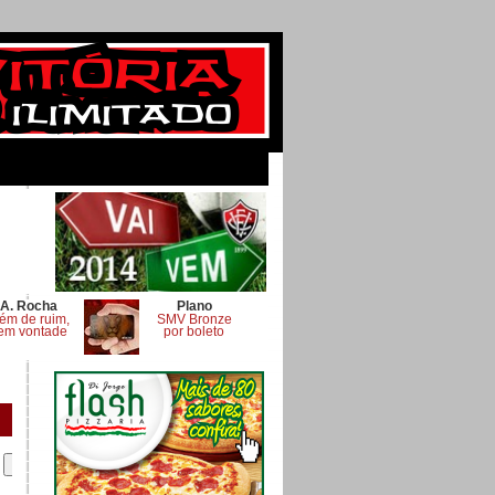
A. Rocha
Plano
ém de ruim,
SMV Bronze
em vontade
por boleto
.