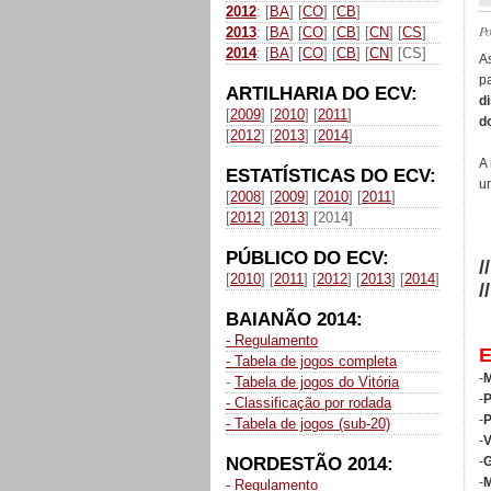
2012
: [
BA
] [
CO
] [
CB
]
P
2013
: [
BA
] [
CO
] [
CB
] [
CN
] [
CS
]
2014
: [
BA
] [
CO
] [
CB
] [
CN
] [CS]
A
p
ARTILHARIA DO ECV:
d
[
2009
] [
2010
] [
2011
]
d
[
2012
] [
2013
] [
2014
]
A
ESTATÍSTICAS DO ECV:
u
[
2008
] [
2009
] [
2010
] [
2011
]
[
2012
] [
2013
] [2014]
PÚBLICO DO ECV:
/
[
2010
] [
2011
] [
2012
] [
2013
] [
2014
]
/
BAIANÃO 2014:
- Regulamento
- Tabela de jogos completa
-
M
-
Tabela de jogos do Vitória
-
P
- Classificação por rodada
-
- Tabela de jogos (sub-20)
-
V
NORDESTÃO 2014:
-
G
-
M
- Regulamento