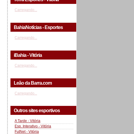
Carregando...
BahiaNotícias - Esportes
Carregando...
iBahia - Vitória
Carregando...
Leão da Barra.com
Carregando...
Outros sites esportivos
A Tarde - Vitória
Esp. Interativo - Vitória
FutNet - Vitória