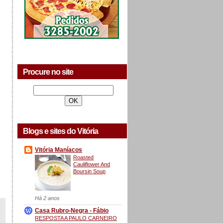
Procure no site
Blogs e sites do Vitória
Vitória Maníacos
Roasted
Cauliflower And
Boursin Soup
Há 2 anos
Casa Rubro-Negra - Fábio
RESPOSTA A PAULO CARNEIRO