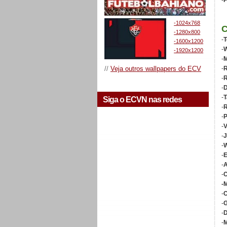
-
P
-1024x768
-1280x800
-
T
-1600x1200
-
W
-1920x1200
-
M
//
Veja outros wallpapers do ECV
-
R
-
-
D
-
T
Siga o ECVN nas redes
-
R
-
P
-
V
-
J
-
W
-
-
A
-
C
-
-
C
-
G
-
D
-
M