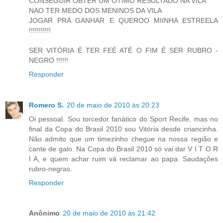
CONSEGUIR OBTER UM OTIMO RESULTADO NA VILA
NAO TER MEDO DOS MENINOS DA VILA
JOGAR PRA GANHAR E QUEROO MIINHA ESTREELA
!!!!!!!!!!!
SER VITÓRIA É TER FEÉ ATÉ O FIM É SER RUBRO -
NEGRO !!!!!!
Responder
Romero S.
20 de maio de 2010 às 20:23
Oi pessoal. Sou torcedor fanático do Sport Recife, mas no
final da Copa do Brasil 2010 sou Vitória desde criancinha.
Não admito que um timezinho chegue na nossa região e
cante de galo. Na Copa do Brasil 2010 só vai dar V I T O R
I A, e quem achar ruim vá reclamar ao papa. Saudações
rubro-negras.
Responder
Anônimo
20 de maio de 2010 às 21:42