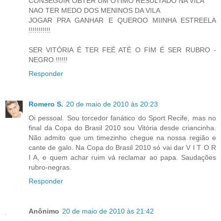
CONSEGUIR OBTER UM OTIMO RESULTADO NA VILA
NAO TER MEDO DOS MENINOS DA VILA
JOGAR PRA GANHAR E QUEROO MIINHA ESTREELA
!!!!!!!!!!!
SER VITÓRIA É TER FEÉ ATÉ O FIM É SER RUBRO -
NEGRO !!!!!!
Responder
Romero S.
20 de maio de 2010 às 20:23
Oi pessoal. Sou torcedor fanático do Sport Recife, mas no
final da Copa do Brasil 2010 sou Vitória desde criancinha.
Não admito que um timezinho chegue na nossa região e
cante de galo. Na Copa do Brasil 2010 só vai dar V I T O R
I A, e quem achar ruim vá reclamar ao papa. Saudações
rubro-negras.
Responder
Anônimo
20 de maio de 2010 às 21:42