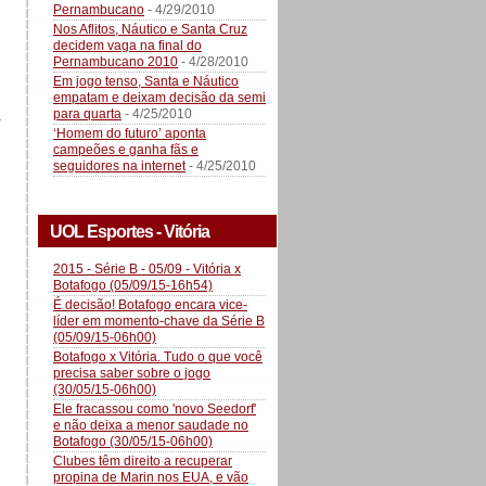
Pernambucano
- 4/29/2010
Nos Aflitos, Náutico e Santa Cruz
decidem vaga na final do
Pernambucano 2010
- 4/28/2010
Em jogo tenso, Santa e Náutico
empatam e deixam decisão da semi
para quarta
- 4/25/2010
a
‘Homem do futuro’ aponta
campeões e ganha fãs e
seguidores na internet
- 4/25/2010
UOL Esportes - Vitória
2015 - Série B - 05/09 - Vitória x
Botafogo (05/09/15-16h54)
É decisão! Botafogo encara vice-
líder em momento-chave da Série B
(05/09/15-06h00)
Botafogo x Vitória. Tudo o que você
precisa saber sobre o jogo
(30/05/15-06h00)
Ele fracassou como 'novo Seedorf'
e não deixa a menor saudade no
Botafogo (30/05/15-06h00)
Clubes têm direito a recuperar
propina de Marin nos EUA, e vão