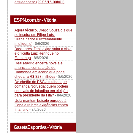
estudar caso (29/05/15-00h01)
ESPN.com.br - Vitória
Agora técnico, Diego Souza diz que
se inspira em Filipe Luís:
'Trabalhador e extremamente
inteligente'
- 8/6/2026
Bastidores: Zenit exige valor à vista
e dificulta Luiz Henrique no
Flamengo
- 8/6/2026
Real Madrid encerra novela e
anuncia a contratação de
Diamonde em acerto que pode
chegar a R$ 827 milhões
- 8/6/2026
De chefão do PSG a mulher que
comanda Noruega: quem podem
ser rivais de Infantino em eleição
para presidente da Fifa?
- 8/6/2026
Uefa mantém boicote europeu à
Copa e reforça exigências contra
Infantino
- 8/6/2026
GazetaEsportiva - Vitória