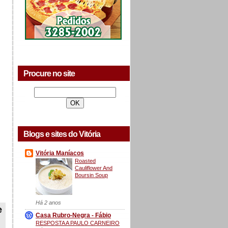
Procure no site
Blogs e sites do Vitória
Vitória Maníacos
Roasted
Cauliflower And
Boursin Soup
Há 2 anos
e
Casa Rubro-Negra - Fábio
RESPOSTA A PAULO CARNEIRO