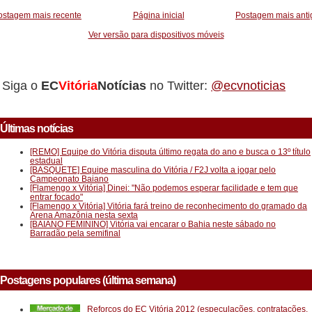
ostagem mais recente
Página inicial
Postagem mais anti
Ver versão para dispositivos móveis
Siga o
EC
Vitória
Notícias
no Twitter:
@ecvnoticias
Últimas notícias
[REMO] Equipe do Vitória disputa último regata do ano e busca o 13º título
estadual
[BASQUETE] Equipe masculina do Vitória / F2J volta a jogar pelo
Campeonato Baiano
[Flamengo x Vitória] Dinei: "Não podemos esperar facilidade e tem que
entrar focado"
[Flamengo x Vitória] Vitória fará treino de reconhecimento do gramado da
Arena Amazônia nesta sexta
[BAIANO FEMININO] Vitória vai encarar o Bahia neste sábado no
Barradão pela semifinal
Postagens populares (última semana)
Reforços do EC Vitória 2012 (especulações, contratações,