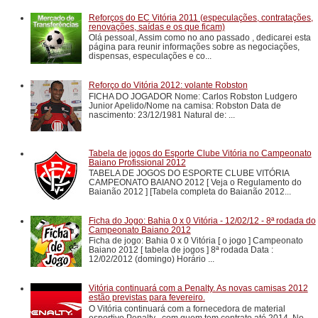
Reforços do EC Vitória 2011 (especulações, contratações,
renovações, saídas e os que ficam)
Olá pessoal, Assim como no ano passado , dedicarei esta
página para reunir informações sobre as negociações,
dispensas, especulações e co...
Reforço do Vitória 2012: volante Robston
FICHA DO JOGADOR Nome: Carlos Robston Ludgero
Junior Apelido/Nome na camisa: Robston Data de
nascimento: 23/12/1981 Natural de: ...
Tabela de jogos do Esporte Clube Vitória no Campeonato
Baiano Profissional 2012
TABELA DE JOGOS DO ESPORTE CLUBE VITÓRIA
CAMPEONATO BAIANO 2012 [ Veja o Regulamento do
Baianão 2012 ] [Tabela completa do Baianão 2012...
Ficha do Jogo: Bahia 0 x 0 Vitória - 12/02/12 - 8ª rodada do
Campeonato Baiano 2012
Ficha de jogo: Bahia 0 x 0 Vitória [ o jogo ] Campeonato
Baiano 2012 [ tabela de jogos ] 8ª rodada Data :
12/02/2012 (domingo) Horário ...
Vitória continuará com a Penalty. As novas camisas 2012
estão previstas para fevereiro.
O Vitória continuará com a fornecedora de material
esportivo Penalty , com quem tem contrato até 2014. No