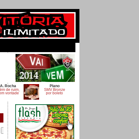
A. Rocha
Plano
ém de ruim,
SMV Bronze
em vontade
por boleto
.