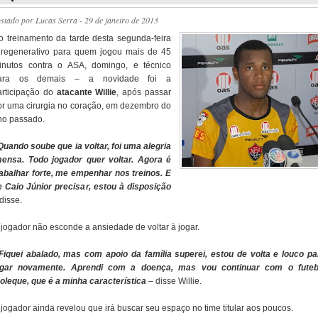
ostado por
Lucas Serra
- 29 de janeiro de 2013
o treinamento da tarde desta segunda-feira
 regenerativo para quem jogou mais de 45
inutos contra o ASA, domingo, e técnico
ara os demais – a novidade foi a
articipação do
atacante Willie
, após passar
or uma cirurgia no coração, em dezembro do
no passado.
 Quando soube que ia voltar, foi uma alegria
mensa. Todo jogador quer voltar. Agora é
rabalhar forte, me empenhar nos treinos. E
e Caio Júnior precisar, estou à disposição
disse.
 jogador não esconde a ansiedade de voltar à jogar.
 Fiquei abalado, mas com apoio da família superei, estou de volta e louco pa
ogar novamente. Aprendi com a doença, mas vou continuar com o futeb
oleque, que é a minha característica
– disse Willie.
 jogador ainda revelou que irá buscar seu espaço no time titular aos poucos.