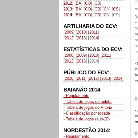
2012
: [
BA
] [
CO
] [
CB
]
P
2013
: [
BA
] [
CO
] [
CB
] [
CN
] [
CS
]
2014
: [
BA
] [
CO
] [
CB
] [
CN
] [CS]
N
–
ARTILHARIA DO ECV:
m
[
2009
] [
2010
] [
2011
]
p
[
2012
] [
2013
] [
2014
]
p
p
ESTATÍSTICAS DO ECV:
a
[
2008
] [
2009
] [
2010
] [
2011
]
[
2012
] [
2013
] [2014]
-
i
PÚBLICO DO ECV:
t
[
2010
] [
2011
] [
2012
] [
2013
] [
2014
]
s
– 
BAIANÃO 2014:
- Regulamento
O
- Tabela de jogos completa
-
Tabela de jogos do Vitória
-
- Classificação por rodada
j
- Tabela de jogos (sub-20)
m
NORDESTÃO 2014:
O
- Regulamento