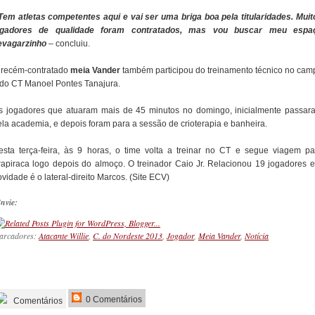
 Tem atletas competentes aqui e vai ser uma briga boa pela titularidades. Muit
ogadores de qualidade foram contratados, mas vou buscar meu espa
evagarzinho
– concluiu.
 recém-contratado
meia Vander
também participou do treinamento técnico no cam
 do CT Manoel Pontes Tanajura.
s jogadores que atuaram mais de 45 minutos no domingo, inicialmente passar
ela academia, e depois foram para a sessão de crioterapia e banheira.
esta terça-feira, às 9 horas, o time volta a treinar no CT e segue viagem pa
rapiraca logo depois do almoço. O treinador Caio Jr. Relacionou 19 jogadores e
vidade é o lateral-direito Marcos. (Site ECV)
nvie:
arcadores:
Atacante Willie
,
C. do Nordeste 2013
,
Jogador
,
Meia Vander
,
Notícia
_________
0 Comentários
Comentários