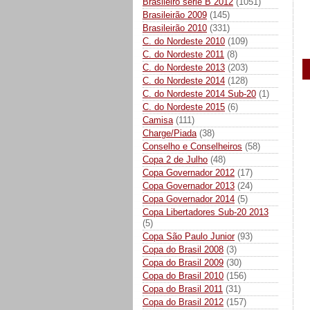
Brasileiro série B 2012
(1051)
Brasileirão 2009
(145)
Brasileirão 2010
(331)
C. do Nordeste 2010
(109)
C. do Nordeste 2011
(8)
C. do Nordeste 2013
(203)
C. do Nordeste 2014
(128)
C. do Nordeste 2014 Sub-20
(1)
C. do Nordeste 2015
(6)
Camisa
(111)
Charge/Piada
(38)
Conselho e Conselheiros
(58)
Copa 2 de Julho
(48)
Copa Governador 2012
(17)
Copa Governador 2013
(24)
Copa Governador 2014
(5)
Copa Libertadores Sub-20 2013
(5)
Copa São Paulo Junior
(93)
Copa do Brasil 2008
(3)
Copa do Brasil 2009
(30)
Copa do Brasil 2010
(156)
Copa do Brasil 2011
(31)
Copa do Brasil 2012
(157)