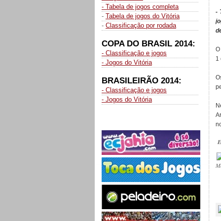
- Tabela de jogos completa
-
-
Tabela de jogos do Vitória
j
-
Classificação por rodada
d
COPA DO BRASIL 2014:
O
- Classificação e jogos
1
- Jogos do Vitória
O
BRASILEIRÃO 2014:
p
- Classificação e jogos
- Jogos do Vitória
N
A
no
E
M
_