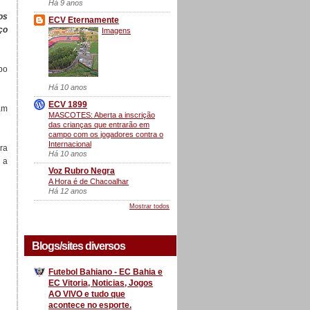
Há 9 anos
os
ECV Eternamente
ço
Imagens
po
Há 10 anos
ECV 1899
am
MASCOTES: Aberta a inscrição
das crianças que entrarão em
campo com os jogadores contra o
Internacional
ra
Há 10 anos
 a
Voz Rubro Negra
A Hora é de Chacoalhar
Há 12 anos
Mostrar todos
Blogs/sites diversos
Futebol Bahiano - EC Bahia e
EC Vitoria, Noticias, Jogos
AO VIVO e tudo que
acontece no esporte.