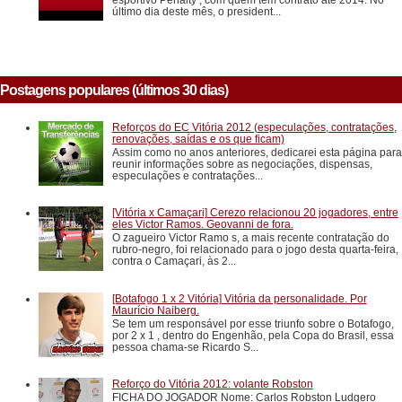
último dia deste mês, o president...
Postagens populares (últimos 30 dias)
Reforços do EC Vitória 2012 (especulações, contratações,
renovações, saídas e os que ficam)
Assim como no anos anteriores, dedicarei esta página para
reunir informações sobre as negociações, dispensas,
especulações e contratações...
[Vitória x Camaçari] Cerezo relacionou 20 jogadores, entre
eles Victor Ramos. Geovanni de fora.
O zagueiro Victor Ramo s, a mais recente contratação do
rubro-negro, foi relacionado para o jogo desta quarta-feira,
contra o Camaçari, às 2...
[Botafogo 1 x 2 Vitória] Vitória da personalidade. Por
Maurício Naiberg.
Se tem um responsável por esse triunfo sobre o Botafogo,
por 2 x 1 , dentro do Engenhão, pela Copa do Brasil, essa
pessoa chama-se Ricardo S...
Reforço do Vitória 2012: volante Robston
FICHA DO JOGADOR Nome: Carlos Robston Ludgero