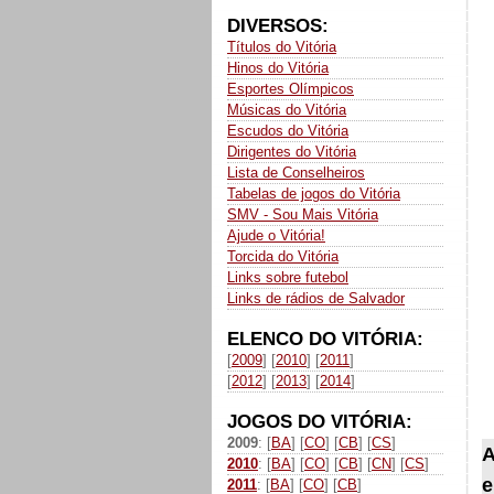
DIVERSOS:
Títulos do Vitória
Hinos do Vitória
Esportes Olímpicos
Músicas do Vitória
Escudos do Vitória
Dirigentes do Vitória
Lista de Conselheiros
Tabelas de jogos do Vitória
SMV - Sou Mais Vitória
Ajude o Vitória!
Torcida do Vitória
Links sobre futebol
Links de rádios de Salvador
ELENCO DO VITÓRIA:
[
2009
] [
2010
] [
2011
]
[
2012
] [
2013
] [
2014
]
JOGOS DO VITÓRIA:
2009
: [
BA
] [
CO
] [
CB
] [
CS
]
A
2010
: [
BA
] [
CO
] [
CB
] [
CN
] [
CS
]
e
2011
: [
BA
] [
CO
] [
CB
]