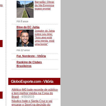
Barradão: Obras
ga
da Via-Expressa
quase pronta!
Há 8 anos
Blog do EC Jahia
Jogador do Jahia
sobre seu time:
"Isso aqui está
uma merda, está
uma bosta"
Há 12 anos
Fut. Nordeste - Vitória
Ranking de Clubes
Brasileiros
GloboEsporte.com - Vitória
Atlético-MG bate recorde de público
e tem melhor média na Copa do
Brasil
- 4/30/2010
Náutico bate o Santa Cruz e vai
encarar o Sport na decisão do