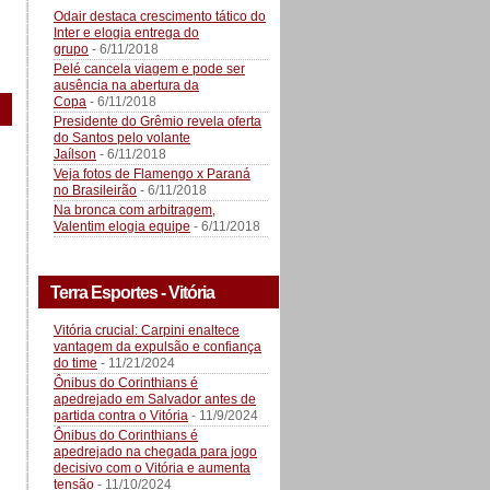
Odair destaca crescimento tático do
Inter e elogia entrega do
grupo
- 6/11/2018
Pelé cancela viagem e pode ser
ausência na abertura da
Copa
- 6/11/2018
Presidente do Grêmio revela oferta
do Santos pelo volante
Jaílson
- 6/11/2018
Veja fotos de Flamengo x Paraná
no Brasileirão
- 6/11/2018
Na bronca com arbitragem,
Valentim elogia equipe
- 6/11/2018
Terra Esportes - Vitória
Vitória crucial: Carpini enaltece
vantagem da expulsão e confiança
do time
- 11/21/2024
Ônibus do Corinthians é
apedrejado em Salvador antes de
partida contra o Vitória
- 11/9/2024
Ônibus do Corinthians é
apedrejado na chegada para jogo
decisivo com o Vitória e aumenta
tensão
- 11/10/2024