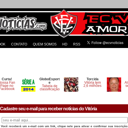
OOK
CONTATO
QUEM SOMOS
HD
RSS
Curta!
GloboEsport
Torcida
Nossa Fan
e
Vitória tem
Al
Page no
2,6 milhões
s
Tabela de
Facebook
classificação
Cadastre seu e-mail para receber notícias do Vitória
Você receberá um e-mail com um link, clique nele para ativar e confirmar sua inscrição