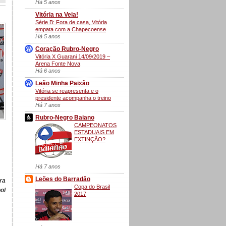
Há 5 anos
Vitória na Veia!
Série B: Fora de casa, Vitória
empata com a Chapecoense
Há 5 anos
Coração Rubro-Negro
Vitória X Guarani 14/09/2019 –
Arena Fonte Nova
Há 6 anos
Leão Minha Paixão
Vitória se reapresenta e o
presidente acompanha o treino
Há 7 anos
Rubro-Negro Baiano
CAMPEONATOS
ESTADUAIS EM
EXTINÇÃO?
Há 7 anos
Leões do Barradão
ra
Copa do Brasil
ol
2017