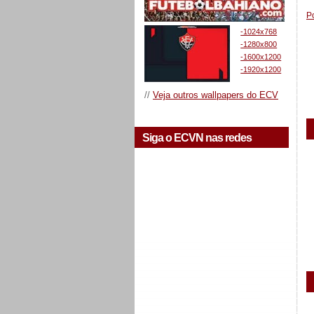
P
-1024x768
-1280x800
-1600x1200
-1920x1200
//
Veja outros wallpapers do ECV
Siga o ECVN nas redes