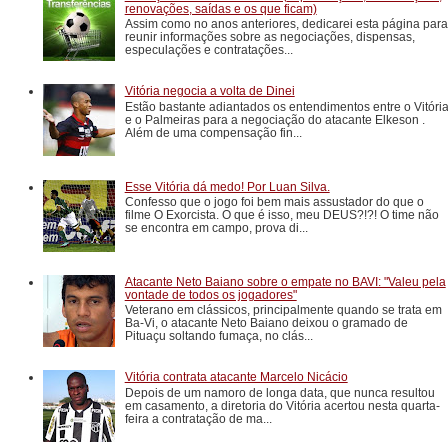
renovações, saídas e os que ficam)
Assim como no anos anteriores, dedicarei esta página para
reunir informações sobre as negociações, dispensas,
especulações e contratações...
Vitória negocia a volta de Dinei
Estão bastante adiantados os entendimentos entre o Vitóri
e o Palmeiras para a negociação do atacante Elkeson .
Além de uma compensação fin...
Esse Vitória dá medo! Por Luan Silva.
Confesso que o jogo foi bem mais assustador do que o
filme O Exorcista. O que é isso, meu DEUS?!?! O time não
se encontra em campo, prova di...
Atacante Neto Baiano sobre o empate no BAVI: "Valeu pela
vontade de todos os jogadores"
Veterano em clássicos, principalmente quando se trata em
Ba-Vi, o atacante Neto Baiano deixou o gramado de
Pituaçu soltando fumaça, no clás...
Vitória contrata atacante Marcelo Nicácio
Depois de um namoro de longa data, que nunca resultou
em casamento, a diretoria do Vitória acertou nesta quarta-
feira a contratação de ma...