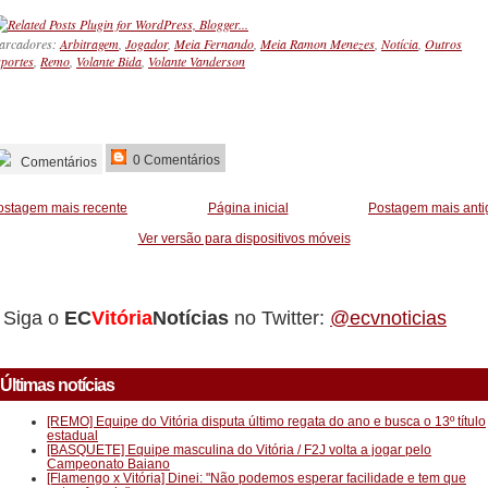
arcadores:
Arbitragem
,
Jogador
,
Meia Fernando
,
Meia Ramon Menezes
,
Notícia
,
Outros
portes
,
Remo
,
Volante Bida
,
Volante Vanderson
_________
0 Comentários
Comentários
ostagem mais recente
Página inicial
Postagem mais anti
Ver versão para dispositivos móveis
Siga o
EC
Vitória
Notícias
no Twitter:
@ecvnoticias
Últimas notícias
[REMO] Equipe do Vitória disputa último regata do ano e busca o 13º título
estadual
[BASQUETE] Equipe masculina do Vitória / F2J volta a jogar pelo
Campeonato Baiano
[Flamengo x Vitória] Dinei: "Não podemos esperar facilidade e tem que