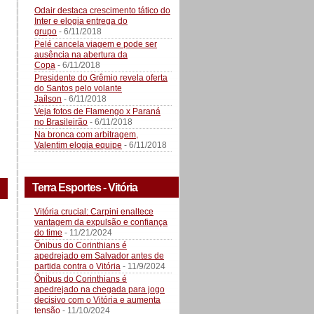
Odair destaca crescimento tático do
Inter e elogia entrega do
grupo
- 6/11/2018
Pelé cancela viagem e pode ser
ausência na abertura da
Copa
- 6/11/2018
Presidente do Grêmio revela oferta
do Santos pelo volante
Jaílson
- 6/11/2018
Veja fotos de Flamengo x Paraná
no Brasileirão
- 6/11/2018
Na bronca com arbitragem,
Valentim elogia equipe
- 6/11/2018
Terra Esportes - Vitória
Vitória crucial: Carpini enaltece
vantagem da expulsão e confiança
do time
- 11/21/2024
Ônibus do Corinthians é
apedrejado em Salvador antes de
partida contra o Vitória
- 11/9/2024
Ônibus do Corinthians é
apedrejado na chegada para jogo
decisivo com o Vitória e aumenta
tensão
- 11/10/2024