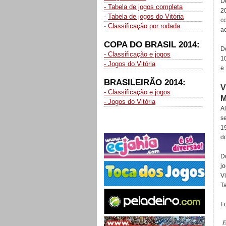
D
- Tabela de jogos completa
2
-
Tabela de jogos do Vitória
c
-
Classificação por rodada
a
COPA DO BRASIL 2014:
D
- Classificação e jogos
1
- Jogos do Vitória
e
BRASILEIRÃO 2014:
V
- Classificação e jogos
- Jogos do Vitória
A
s
1
d
D
j
Vi
T
Fo
E