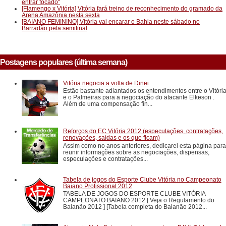
entrar focado"
[Flamengo x Vitória] Vitória fará treino de reconhecimento do gramado da
Arena Amazônia nesta sexta
[BAIANO FEMININO] Vitória vai encarar o Bahia neste sábado no
Barradão pela semifinal
Postagens populares (última semana)
Vitória negocia a volta de Dinei
Estão bastante adiantados os entendimentos entre o Vitóri
e o Palmeiras para a negociação do atacante Elkeson .
Além de uma compensação fin...
Reforços do EC Vitória 2012 (especulações, contratações,
renovações, saídas e os que ficam)
Assim como no anos anteriores, dedicarei esta página para
reunir informações sobre as negociações, dispensas,
especulações e contratações...
Tabela de jogos do Esporte Clube Vitória no Campeonato
Baiano Profissional 2012
TABELA DE JOGOS DO ESPORTE CLUBE VITÓRIA
CAMPEONATO BAIANO 2012 [ Veja o Regulamento do
Baianão 2012 ] [Tabela completa do Baianão 2012...