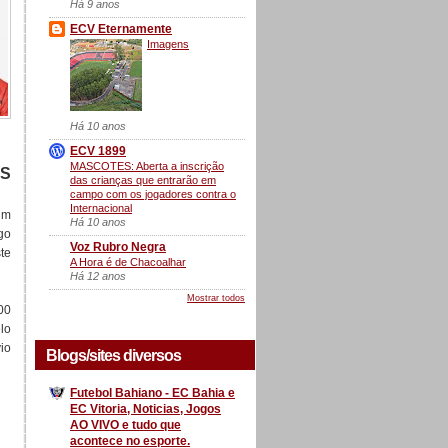
Há 9 anos
ECV Eternamente
Imagens
Há 10 anos
ECV 1899
MASCOTES: Aberta a inscrição
AS
das crianças que entrarão em
campo com os jogadores contra o
Internacional
um
Há 10 anos
go
Voz Rubro Negra
te
A Hora é de Chacoalhar
Há 12 anos
Mostrar todos
00
lo
vio
Blogs/sites diversos
Futebol Bahiano - EC Bahia e
EC Vitoria, Noticias, Jogos
AO VIVO e tudo que
acontece no esporte.