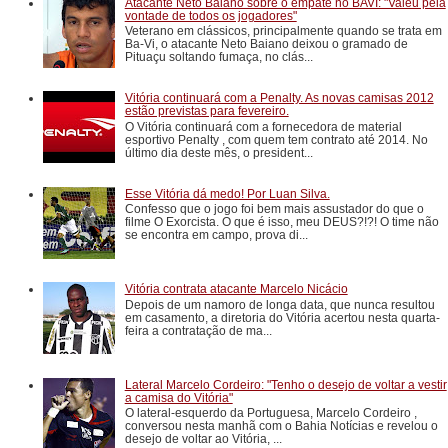
Atacante Neto Baiano sobre o empate no BAVI: "Valeu pela
vontade de todos os jogadores"
Veterano em clássicos, principalmente quando se trata em
Ba-Vi, o atacante Neto Baiano deixou o gramado de
Pituaçu soltando fumaça, no clás...
Vitória continuará com a Penalty. As novas camisas 2012
estão previstas para fevereiro.
O Vitória continuará com a fornecedora de material
esportivo Penalty , com quem tem contrato até 2014. No
último dia deste mês, o president...
Esse Vitória dá medo! Por Luan Silva.
Confesso que o jogo foi bem mais assustador do que o
filme O Exorcista. O que é isso, meu DEUS?!?! O time não
se encontra em campo, prova di...
Vitória contrata atacante Marcelo Nicácio
Depois de um namoro de longa data, que nunca resultou
em casamento, a diretoria do Vitória acertou nesta quarta-
feira a contratação de ma...
Lateral Marcelo Cordeiro: "Tenho o desejo de voltar a vestir
a camisa do Vitória"
O lateral-esquerdo da Portuguesa, Marcelo Cordeiro ,
conversou nesta manhã com o Bahia Notícias e revelou o
desejo de voltar ao Vitória, ...