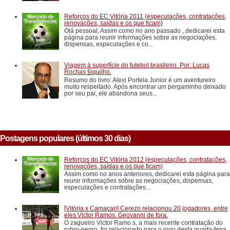
Reforços do EC Vitória 2011 (especulações, contratações,
renovações, saídas e os que ficam)
Olá pessoal, Assim como no ano passado , dedicarei esta
página para reunir informações sobre as negociações,
dispensas, especulações e co...
Viagem à superfície do futebol brasileiro. Por: Lucas
Rochas §iquilho.
Resumo do livro: Alexi Portela Junior é um aventureiro
muito respeitado. Após encontrar um pergaminho deixado
por seu pai, ele abandona seus...
Postagens populares (últimos 30 dias)
Reforços do EC Vitória 2012 (especulações, contratações,
renovações, saídas e os que ficam)
Assim como no anos anteriores, dedicarei esta página para
reunir informações sobre as negociações, dispensas,
especulações e contratações...
[Vitória x Camaçari] Cerezo relacionou 20 jogadores, entre
eles Victor Ramos. Geovanni de fora.
O zagueiro Victor Ramo s, a mais recente contratação do
rubro-negro, foi relacionado para o jogo desta quarta-feira,