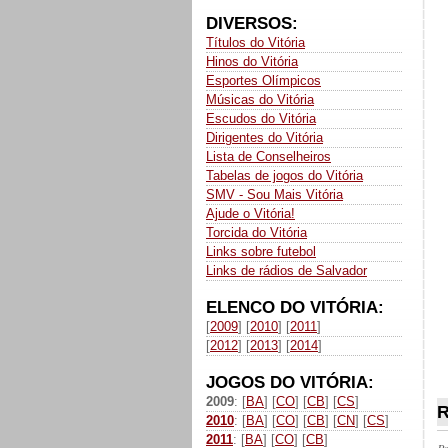
DIVERSOS:
Títulos do Vitória
Hinos do Vitória
Esportes Olímpicos
Músicas do Vitória
Escudos do Vitória
Dirigentes do Vitória
Lista de Conselheiros
Tabelas de jogos do Vitória
SMV - Sou Mais Vitória
Ajude o Vitória!
Torcida do Vitória
Links sobre futebol
Links de rádios de Salvador
ELENCO DO VITÓRIA:
[
2009
] [
2010
] [
2011
]
[
2012
] [
2013
] [
2014
]
JOGOS DO VITÓRIA:
2009
: [
BA
] [
CO
] [
CB
] [
CS
]
R
2010
: [
BA
] [
CO
] [
CB
] [
CN
] [
CS
]
2011
: [
BA
] [
CO
] [
CB
]