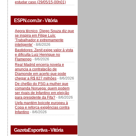
estudar caso (29/05/15-00h01)
ESPN.com.br - Vitória
Agora técnico, Diego Souza diz que
se inspira em Filipe Luís:
'Trabalhador e extremamente
inteligente'
- 8/6/2026
Bastidores: Zenit exige valor à vista
e dificulta Luiz Henrique no
Flamengo
- 8/6/2026
Real Madrid encerra novela e
anuncia a contratação de
Diamonde em acerto que pode
chegar a R$ 827 milhões
- 8/6/2026
De chefão do PSG a mulher que
comanda Noruega: quem podem
ser rivais de Infantino em eleição
para presidente da Fifa?
- 8/6/2026
Uefa mantém boicote europeu à
Copa e reforça exigências contra
Infantino
- 8/6/2026
GazetaEsportiva - Vitória