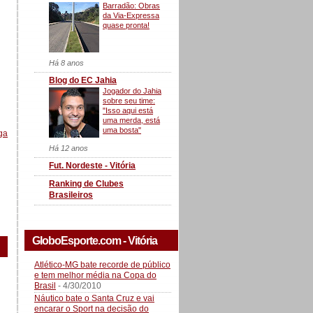
Barradão: Obras
da Via-Expressa
quase pronta!
Há 8 anos
Blog do EC Jahia
Jogador do Jahia
sobre seu time:
"Isso aqui está
uma merda, está
uma bosta"
ga
Há 12 anos
Fut. Nordeste - Vitória
Ranking de Clubes
Brasileiros
GloboEsporte.com - Vitória
Atlético-MG bate recorde de público
e tem melhor média na Copa do
Brasil
- 4/30/2010
Náutico bate o Santa Cruz e vai
encarar o Sport na decisão do