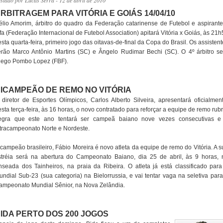
ostado por
Lucas Serra
- 12 de abril de 2010
RBITRAGEM PARA VITÓRIA E GOIÁS 14/04/10
élio Amorim, árbitro do quadro da Federação catarinense de Futebol e aspirante
fa (Federação Internacional de Futebol Association) apitará Vitória x Goiás, às 21
sta quarta-feira, primeiro jogo das oitavas-de-final da Copa do Brasil. Os assisten
erão Marco Antônio Martins (SC) e Ângelo Rudimar Bechi (SC). O 4º árbitro se
iego Pombo Lopez (FBF).
ICAMPEÃO DE REMO NO VITÓRIA
 diretor de Esportes Olímpicos, Carlos Alberto Silveira, apresentará oficialment
sta terça-feira, às 16 horas, o novo contratado para reforçar a equipe de remo rub
egra que este ano tentará ser campeã baiano nove vezes consecutivas e
etracampeonato Norte e Nordeste.
icampeão brasileiro, Fábio Moreira é novo atleta da equipe de remo do Vitória. A s
stréia será na abertura do Campeonato Baiano, dia 25 de abril, às 9 horas, 
nseada dos Tainheiros, na praia da Ribeira. O atleta já está classificado para
undial Sub-23 (sua categoria) na Bielorrussia, e vai tentar vaga na seletiva para
ampeonato Mundial Sênior, na Nova Zelândia.
IDA PERTO DOS 200 JOGOS