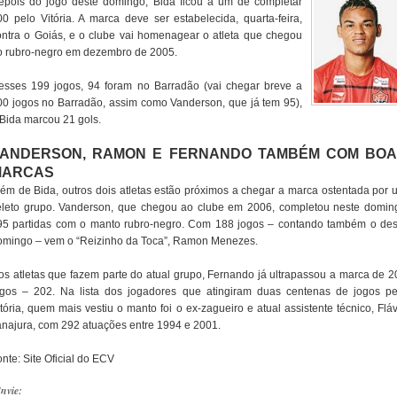
epois do jogo deste domingo, Bida ficou a um de completar
00 pelo Vitória. A marca deve ser estabelecida, quarta-feira,
ontra o Goiás, e o clube vai homenagear o atleta que chegou
o rubro-negro em dezembro de 2005.
esses 199 jogos, 94 foram no Barradão (vai chegar breve a
00 jogos no Barradão, assim como Vanderson, que já tem 95),
 Bida marcou 21 gols.
ANDERSON, RAMON E FERNANDO TAMBÉM COM BO
MARCAS
lém de Bida, outros dois atletas estão próximos a chegar a marca ostentada por 
eleto grupo. Vanderson, que chegou ao clube em 2006, completou neste domin
95 partidas com o manto rubro-negro. Com 188 jogos – contando também o des
omingo – vem o “Reizinho da Toca”, Ramon Menezes.
os atletas que fazem parte do atual grupo, Fernando já ultrapassou a marca de 2
ogos – 202. Na lista dos jogadores que atingiram duas centenas de jogos pe
tória, quem mais vestiu o manto foi o ex-zagueiro e atual assistente técnico, Flá
anajura, com 292 atuações entre 1994 e 2001.
nte: Site Oficial do ECV
nvie: