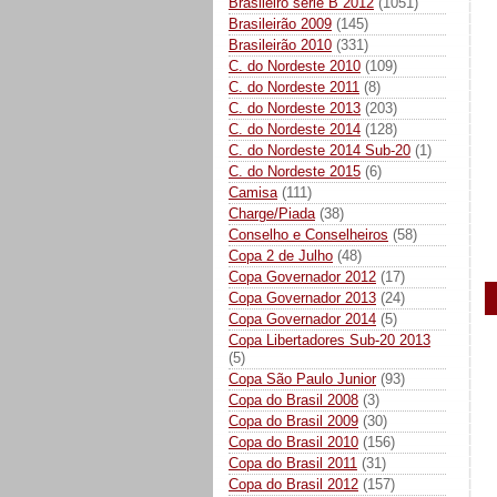
Brasileiro série B 2012
(1051)
Brasileirão 2009
(145)
Brasileirão 2010
(331)
C. do Nordeste 2010
(109)
C. do Nordeste 2011
(8)
C. do Nordeste 2013
(203)
C. do Nordeste 2014
(128)
C. do Nordeste 2014 Sub-20
(1)
C. do Nordeste 2015
(6)
Camisa
(111)
Charge/Piada
(38)
Conselho e Conselheiros
(58)
Copa 2 de Julho
(48)
Copa Governador 2012
(17)
Copa Governador 2013
(24)
Copa Governador 2014
(5)
Copa Libertadores Sub-20 2013
(5)
Copa São Paulo Junior
(93)
Copa do Brasil 2008
(3)
Copa do Brasil 2009
(30)
Copa do Brasil 2010
(156)
Copa do Brasil 2011
(31)
Copa do Brasil 2012
(157)