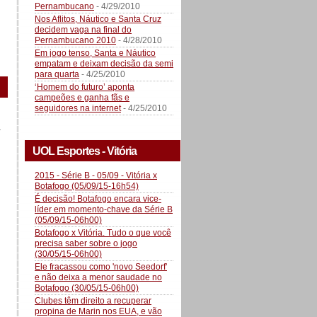
Pernambucano
- 4/29/2010
Nos Aflitos, Náutico e Santa Cruz
decidem vaga na final do
Pernambucano 2010
- 4/28/2010
Em jogo tenso, Santa e Náutico
empatam e deixam decisão da semi
para quarta
- 4/25/2010
‘Homem do futuro’ aponta
campeões e ganha fãs e
seguidores na internet
- 4/25/2010
a
UOL Esportes - Vitória
2015 - Série B - 05/09 - Vitória x
Botafogo (05/09/15-16h54)
É decisão! Botafogo encara vice-
líder em momento-chave da Série B
(05/09/15-06h00)
Botafogo x Vitória. Tudo o que você
precisa saber sobre o jogo
(30/05/15-06h00)
Ele fracassou como 'novo Seedorf'
e não deixa a menor saudade no
Botafogo (30/05/15-06h00)
Clubes têm direito a recuperar
propina de Marin nos EUA, e vão