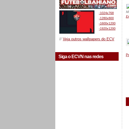
M
-1024x768
Es
-1280x800
-1600x1200
-1920x1200
_
//
Veja outros wallpapers do ECV
P
Siga o ECVN nas redes