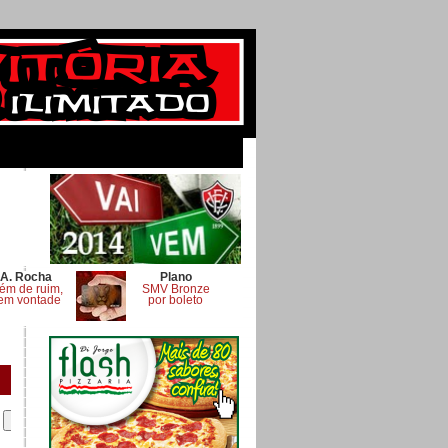
A. Rocha
Plano
ém de ruim,
SMV Bronze
em vontade
por boleto
.