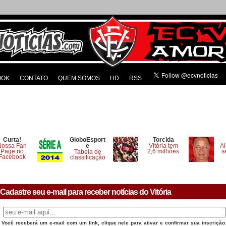
OOK
CONTATO
QUEM SOMOS
HD
RSS
Curta!
GloboEsport
Torcida
Nossa Fan
e
Vitória tem
Al
Page no
2,6 milhões
s
Tabela de
Facebook
classificação
Cadastre seu e-mail para receber notícias do Vitória
Você receberá um e-mail com um link, clique nele para ativar e confirmar sua inscrição