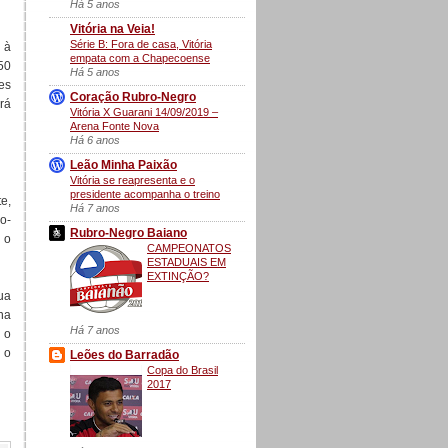
Há 5 anos
Vitória na Veia!
Série B: Fora de casa, Vitória
 à
empata com a Chapecoense
h50
Há 5 anos
tes
Coração Rubro-Negro
rá
Vitória X Guarani 14/09/2019 –
Arena Fonte Nova
Há 6 anos
Leão Minha Paixão
Vitória se reapresenta e o
presidente acompanha o treino
e,
Há 7 anos
ro-
Rubro-Negro Baiano
 o
CAMPEONATOS
ESTADUAIS EM
EXTINÇÃO?
ua
na
Há 7 anos
 o
 o
Leões do Barradão
Copa do Brasil
2017