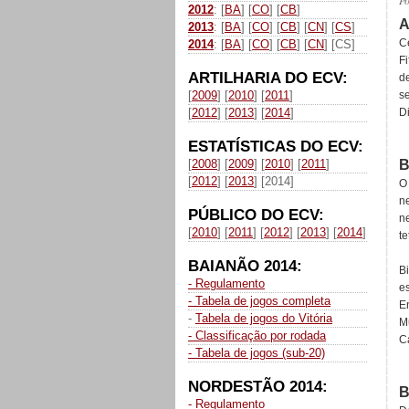
P
2012
: [
BA
] [
CO
] [
CB
]
A
2013
: [
BA
] [
CO
] [
CB
] [
CN
] [
CS
]
C
2014
: [
BA
] [
CO
] [
CB
] [
CN
] [CS]
Fi
ARTILHARIA DO ECV:
de
[
2009
] [
2010
] [
2011
]
s
[
2012
] [
2013
] [
2014
]
D
ESTATÍSTICAS DO ECV:
[
2008
] [
2009
] [
2010
] [
2011
]
B
[
2012
] [
2013
] [2014]
O
ne
PÚBLICO DO ECV:
n
[
2010
] [
2011
] [
2012
] [
2013
] [
2014
]
t
BAIANÃO 2014:
B
- Regulamento
e
- Tabela de jogos completa
E
-
Tabela de jogos do Vitória
M
- Classificação por rodada
C
- Tabela de jogos (sub-20)
NORDESTÃO 2014:
B
- Regulamento