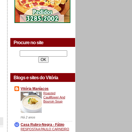
Procure no site
Blogs e sites do Vitória
Vitória Maníacos
Roasted
Cauliflower And
Boursin Soup
Há 2 anos
Casa Rubro-Negra - Fábio
RESPOSTA A PAULO CARNEIRO