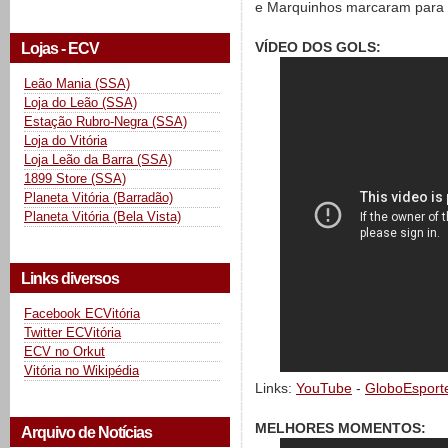
e Marquinhos marcaram para o
VÍDEO DOS GOLS:
Lojas - ECV
Leão Mania (SSA)
Loja do Leão (SSA)
Estação Rubro-Negra (SSA)
Loja do Vitória
Loja Leão da Barra (SSA)
1899 Store (SSA)
Planeta Vitória (Barradão)
Planeta Vitória (Bela Vista)
Links diversos
Facebook ECVitória
Twitter ECVitória
ECV no Orkut
Vitória no Wikipédia
Links:
YouTube
-
GloboEsport
MELHORES MOMENTOS:
Arquivo de Notícias