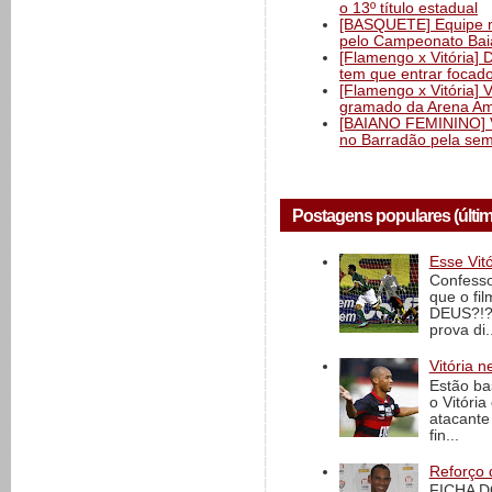
o 13º título estadual
[BASQUETE] Equipe mas
pelo Campeonato Ba
[Flamengo x Vitória] 
tem que entrar focad
[Flamengo x Vitória] 
gramado da Arena Am
[BAIANO FEMININO] Vi
no Barradão pela semi
Postagens populares (últi
Esse Vit
Confesso
que o fi
DEUS?!?!
prova di..
Vitória n
Estão ba
o Vitóri
atacante
fin...
Reforço 
FICHA D