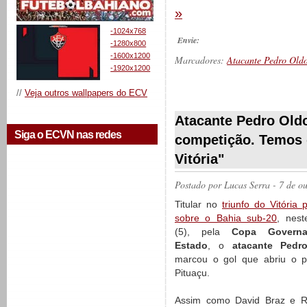
»
-1024x768
Envie:
-1280x800
-1600x1200
Marcadores:
Atacante Pedro Old
-1920x1200
//
Veja outros wallpapers do ECV
__________
Atacante Pedro Oldo
Siga o ECVN nas redes
competição. Temos 
Vitória"
Postado por
Lucas Serra
- 7 de o
Titular no
triunfo do Vitória
sobre o Bahia sub-20
, nes
(5), pela
Copa Govern
Estado
, o
atacante Pedr
marcou o gol que abriu o p
Pituaçu.
Assim como David Braz e R