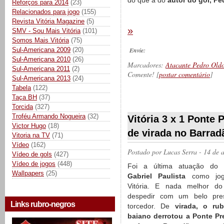
do que a do
autor do gol, Pe
Reforços para 2014
(23)
Relacionados para jogo
(155)
Revista Vitória Magazine
(5)
»
SMV - Sou Mais Vitória
(101)
Somos Mais Vitória
(75)
Sul-Americana 2009
(20)
Envie:
Sul-Americana 2010
(26)
Marcadores:
Atacante Pedro Old
Sul-Americana 2011
(2)
Comente! [
postar comentário
]
Sul-Americana 2013
(24)
Tabela
(122)
Taça BH
(37)
__________
Torcida
(327)
Troféu Armando Nogueira
(32)
Vitória 3 x 1 Ponte 
Victor Hugo
(18)
de virada no Barrad
Vitoria na TV
(71)
Vídeo
(162)
Postado por
Lucas Serra
- 14 de 
Vídeo de gols
(427)
Vídeo de jogos
(448)
Foi a última atuação do
Wallpapers
(25)
Gabriel Paulista
como jog
Vitória. E nada melhor d
despedir com um belo pre
Links rubro-negros
torcedor. De
virada, o rub
baiano derrotou a Ponte Pr