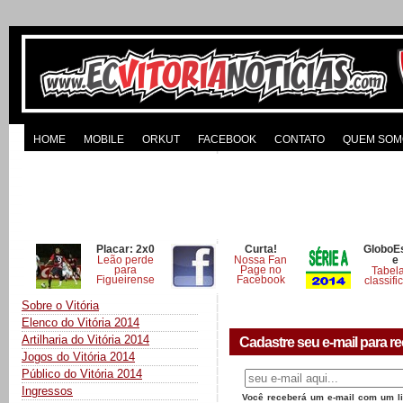
HOME
MOBILE
ORKUT
FACEBOOK
CONTATO
QUEM SOM
Placar: 2x0
Curta!
GloboE
Leão perde
Nossa Fan
e
para
Page no
Tabel
Figueirense
Facebook
classifi
Sobre o Vitória
Elenco do Vitória 2014
Artilharia do Vitória 2014
Cadastre seu e-mail para re
Jogos do Vitória 2014
Público do Vitória 2014
Ingressos
Você receberá um e-mail com um lin