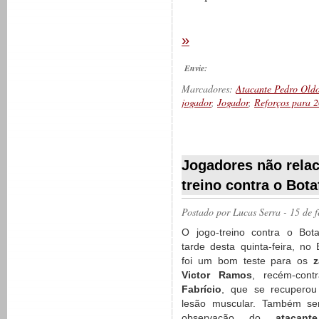
»
Envie:
Marcadores:
Atacante Pedro Old
jogador
,
Jogador
,
Reforços para 
__________
Jogadores não rela
treino contra o Bot
Postado por
Lucas Serra
- 15 de 
O jogo-treino contra o Bot
tarde desta quinta-feira, no 
foi um bom teste para os
z
Victor Ramos
, recém-cont
Fabrício
, que se recupero
lesão muscular. Também ser
observação do
atacant