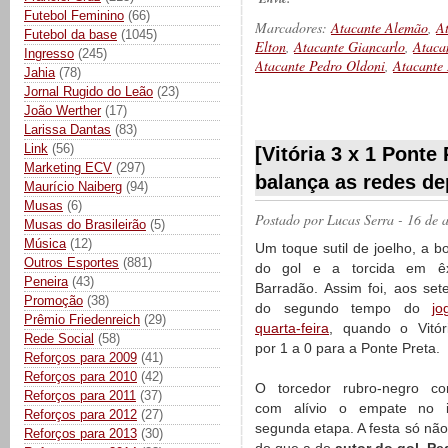
Futebol Feminino
(66)
Marcadores:
Atacante Alemão
,
A
Futebol da base
(1045)
Elton
,
Atacante Giancarlo
,
Ataca
Ingresso
(245)
Atacante Pedro Oldoni
,
Atacante
Jahia
(78)
Jornal Rugido do Leão
(23)
João Werther
(17)
__________
Larissa Dantas
(83)
Link
(56)
[Vitória 3 x 1 Ponte
Marketing ECV
(297)
balança as redes de
Maurício Naiberg
(94)
Musas
(6)
Postado por
Lucas Serra
- 16 de 
Musas do Brasileirão
(5)
Música
(12)
Um toque sutil de joelho, a b
Outros Esportes
(881)
do gol e a torcida em ê
Peneira
(43)
Barradão. Assim foi, aos set
Promoção
(38)
do segundo tempo do
jo
Prêmio Friedenreich
(29)
quarta-feira
, quando o Vitór
Rede Social
(58)
por 1 a 0 para a Ponte Preta.
Reforços para 2009
(41)
Reforços para 2010
(42)
O torcedor rubro-negro c
Reforços para 2011
(37)
com alívio o empate no i
Reforços para 2012
(27)
segunda etapa. A festa só não
Reforços para 2013
(30)