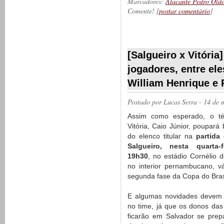
Marcadores:
Atacante Pedro Old
Comente! [
postar comentário
]
__________
[Salgueiro x Vitória
jogadores, entre el
William Henrique e 
Postado por
Lucas Serra
- 14 de 
Assim como esperado, o té
Vitória, Caio Júnior, poupará
do elenco titular na
partida
Salgueiro, nesta quarta-f
19h30
, no estádio Cornélio d
no interior pernambucano, vá
segunda fase da Copa do Bras
E algumas novidades devem 
no time, já que os donos das
ficarão em Salvador se prep