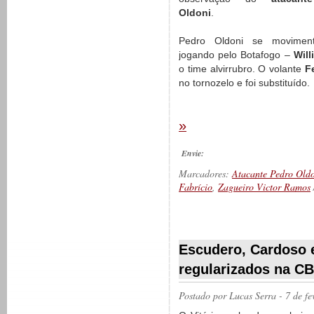
Oldoni
.
Pedro Oldoni se movime
jogando pelo Botafogo –
Will
o time alvirrubro. O volante
F
no tornozelo e foi substituído.
»
Envie:
Marcadores:
Atacante Pedro Old
Fabrício
,
Zagueiro Victor Ramos
__________
Escudero, Cardoso 
regularizados na C
Postado por
Lucas Serra
- 7 de f