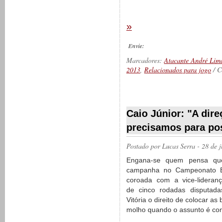
»
Envie:
Marcadores:
Atacante André Lim
2013
,
Relacionados para jogo
/ C
__________
Caio Júnior: "A dir
precisamos para pos
Postado por
Lucas Serra
- 28 de 
Engana-se quem pensa q
campanha no Campeonato Bra
coroada com a vice-lideran
de cinco rodadas disputada
Vitória o direito de colocar as
molho quando o assunto é con