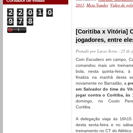
Contador de visitas
2013
,
Meia Vander
,
Vídeo de gols
2
2
0
1
0
9
7
8
__________
[Coritiba x Vitória]
jogadores, entre el
Postado por
Lucas Serra
- 25 de 
Com Escudero em campo, Cai
comandou mais um treinam
bola, nesta quinta-feira, à
finaliza na manhã desta sex
novamente no Barradão, a
pr
em Salvador do time do Vit
jogar contra o Coritiba, às
domingo, no Couto Pere
Curitiba.
A delegação viaja às 16h15
desta sexta-feira e no sáb
treinamento no CT do Atlético