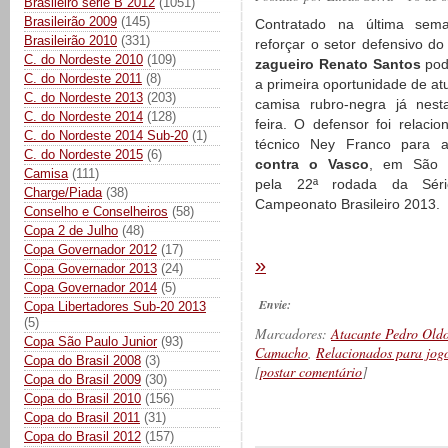
Brasileiro série B 2012
(1051)
Brasileirão 2009
(145)
Contratado na última sem
Brasileirão 2010
(331)
reforçar o setor defensivo do 
C. do Nordeste 2010
(109)
zagueiro Renato Santos
pod
C. do Nordeste 2011
(8)
a primeira oportunidade de at
C. do Nordeste 2013
(203)
camisa rubro-negra já nest
C. do Nordeste 2014
(128)
feira. O defensor foi relacio
C. do Nordeste 2014 Sub-20
(1)
técnico Ney Franco para 
C. do Nordeste 2015
(6)
contra o Vasco
, em São J
Camisa
(111)
pela 22ª rodada da Sér
Charge/Piada
(38)
Campeonato Brasileiro 2013.
Conselho e Conselheiros
(58)
Copa 2 de Julho
(48)
Copa Governador 2012
(17)
»
Copa Governador 2013
(24)
Copa Governador 2014
(5)
Envie:
Copa Libertadores Sub-20 2013
(5)
Marcadores:
Atacante Pedro Old
Copa São Paulo Junior
(93)
Camacho
,
Relacionados para jog
Copa do Brasil 2008
(3)
[
postar comentário
]
Copa do Brasil 2009
(30)
Copa do Brasil 2010
(156)
Copa do Brasil 2011
(31)
__________
Copa do Brasil 2012
(157)