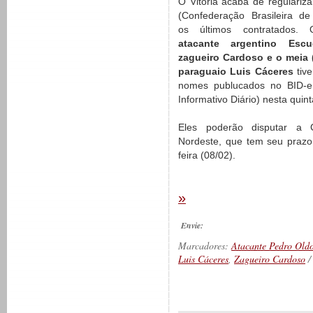
O Vitória acaba de regulariz
(Confederação Brasileira de
os últimos contratados
atacante argentino Esc
zagueiro Cardoso e o meia 
paraguaio Luis Cáceres
tiv
nomes publucados no BID-e 
Informativo Diário) nesta quint
Eles poderão disputar a
Nordeste, que tem seu prazo 
feira (08/02).
»
Envie:
Marcadores:
Atacante Pedro Old
Luis Cáceres
,
Zagueiro Cardoso
/
__________