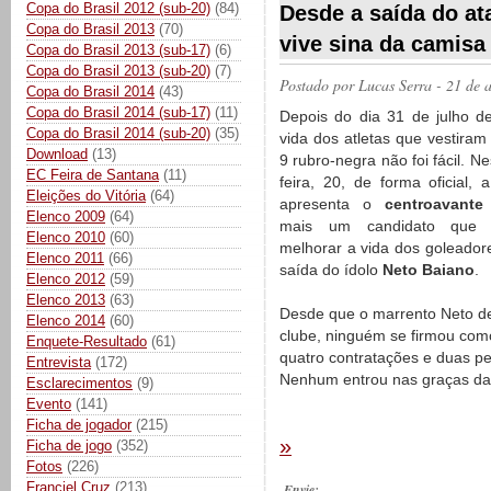
Copa do Brasil 2012 (sub-20)
(84)
Desde a saída do at
Copa do Brasil 2013
(70)
vive sina da camisa
Copa do Brasil 2013 (sub-17)
(6)
Copa do Brasil 2013 (sub-20)
(7)
Postado por
Lucas Serra
- 21 de 
Copa do Brasil 2014
(43)
Copa do Brasil 2014 (sub-17)
(11)
Depois do dia 31 de julho d
Copa do Brasil 2014 (sub-20)
(35)
vida dos atletas que vestiram
Download
(13)
9 rubro-negra não foi fácil. Ne
EC Feira de Santana
(11)
feira, 20, de forma oficial, a
Eleições do Vitória
(64)
apresenta o
centroavante
Elenco 2009
(64)
mais um candidato que 
Elenco 2010
(60)
melhorar a vida dos goleador
Elenco 2011
(66)
saída do ídolo
Neto Baiano
.
Elenco 2012
(59)
Elenco 2013
(63)
Desde que o marrento Neto d
Elenco 2014
(60)
clube, ninguém se firmou com
Enquete-Resultado
(61)
quatro contratações e duas pe
Entrevista
(172)
Nenhum entrou nas graças da 
Esclarecimentos
(9)
Evento
(141)
Ficha de jogador
(215)
»
Ficha de jogo
(352)
Fotos
(226)
Franciel Cruz
(213)
Envie: