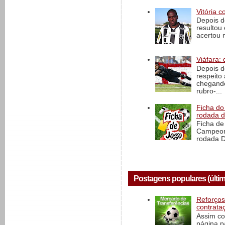
Vitória c
Depois d
resultou 
acertou n
Viáfara: 
Depois d
respeito 
chegando 
rubro-...
Ficha do 
rodada 
Ficha de 
Campeona
rodada D
Postagens populares (últim
Reforços
contrata
Assim co
página p