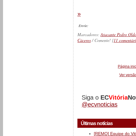
»
Envie:
Marcadores:
Atacante Pedro Old
Cáceres
/ Comente! [
11 comentári
__________
Página inic
Ver versã
Siga o
EC
Vitória
No
@ecvnoticias
Últimas notícias
[REMO] Equipe do Vitó