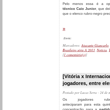
Pelo menos essa é a op
técnico Caio Junior
, que de
que o elenco rubro-negro prec
»
Envie:
Marcadores:
Atacante Giancarlo
Brasileiro série A 2013
,
Notícia
,
[
1 comentário(s)
]
__________
[Vitória x Internaci
jogadores, entre el
Postado por
Lucas Serra
- 24 de 
Os jogadores rubro-
anteciparam para esta quint
concentração para a
parti