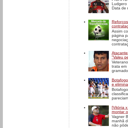
Ludgero 
Data de 
Reforços
contrata
Assim co
página p
negociaç
contrataç
Atacante
"Valeu p
Veterano
trata em
gramado 
Botafogo 
e elimin
Botafogo
classific
pareciam
[Vitória
montar o
Vagner B
manhã de
não pôde