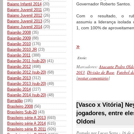
Governador Roberto Santos.
Baiano Infantil 2014
(20)
Baiano Juvenil 2011
(28)
Baiano Juvenil 2012
(26)
Com o resultado, o rub
Baiano Juvenil 2013
(25)
assumiu a liderança isolada
Baiano Juvenil 2014
(20)
1, com 100% de aproveitamento 
Baianão 2008
(35)
Baianão 2009
(88)
Baianão 2010
(176)
»
Baianão 2010 JR
(23)
Baianão 2011
(388)
Envie:
Baianão 2011 (sub-20)
(41)
Marcadores:
Atacante Pedro Old
Baianão 2012
(498)
2013
,
Divisão de Base
,
Futebol d
Baianão 2012 (sub-20)
(68)
[
postar comentário
]
Baianão 2013
(312)
Baianão 2013 (sub-20)
(49)
Baianão 2014
(227)
Baianão 2014 (sub-20)
(48)
__________
Barradão
(195)
[Vasco x Vitória] Ne
Brasileiro 2008
(56)
jogadores, entre el
Brasileiro Sub-20
(43)
Brasileiro série A 2013
(693)
Oldoni
Brasileiro série A 2014
(615)
Brasileiro série B 2011
(926)
Postado por
Lucas Serra
- 16 de 