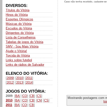
Caso não tenha recebido, cadastre-s
DIVERSOS:
Títulos do Vitória
Hinos do Vitória
Esportes Olímpicos
Músicas do Vitória
Escudos do Vitória
Dirigentes do Vitória
Lista de Conselheiros
Tabelas de jogos do Vitória
SMV - Sou Mais Vitória
Ajude o Vitória!
Torcida do Vitória
Links sobre futebol
Links de rádios de Salvador
ELENCO DO VITÓRIA:
[
2009
] [
2010
] [
2011
]
[
2012
] [
2013
] [
2014
]
JOGOS DO VITÓRIA:
2009
: [
BA
] [
CO
] [
CB
] [
CS
]
Mostrando postagens com 
2010
: [
BA
] [
CO
] [
CB
] [
CN
] [
CS
]
to
2011
: [
BA
] [
CO
] [
CB
]