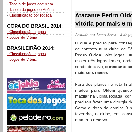
- Tabela de jogos completa
__________
-
Tabela de jogos do Vitória
Atacante Pedro Old
-
Classificação por rodada
Vitória por mais 6 
COPA DO BRASIL 2014:
- Classificação e jogos
Postado por
Lucas Serra
- 4 de j
- Jogos do Vitória
O que é preciso para conse
BRASILEIRÃO 2014:
de contrato num clube de S
- Classificação e jogos
Pedro Oldoni
, oito jogos, 
- Jogos do Vitória
esses três ingredientes, ond
sendo decisivo,
o atacante se
mais seis meses
.
Fora dos planos na reta final
mudou para Oldoni quando
maxilar na última rodada, con
precisou fazer uma cirurgia d
Como o dono da camisa 9 s
fevereiro, o clube, em con
manter o reserva.