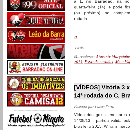
a 1, no Barradão
, na noi
quarta-feira (14), e pode fi
(ou próximo) no comple
rodada.
»
Envie:
Marcadores:
Atacante Marquinho
2013
,
Fotos de partidas
,
Meia Va
__________
[VÍDEOS] Vitória 3 x
14ª rodada do C. Bra
Postado por
Lucas Serra
-------------------------------------
Vídeo dos gols e melhores 
14/08/13 - partida válida p
Brasileiro 2013. William marc