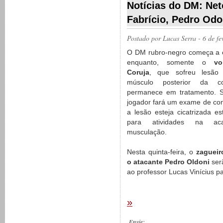
Notícias do DM: Net
Fabrício, Pedro Odo
Postado por
Lucas Serra
- 6 de f
O DM rubro-negro começa a e
enquanto, somente o
vo
Coruja
, que sofreu lesão
músculo posterior da co
permanece em tratamento. Se
jogador fará um exame de con
a lesão esteja cicatrizada es
para atividades na ac
musculação.
Nesta quinta-feira, o
zagueir
o atacante Pedro Oldoni
ser
ao professor Lucas Vinícius pa
»
Envie: