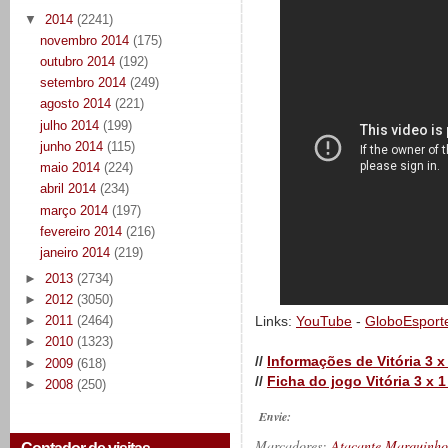
▼
2014
(2241)
novembro 2014
(175)
outubro 2014
(192)
setembro 2014
(249)
agosto 2014
(221)
julho 2014
(199)
junho 2014
(115)
maio 2014
(224)
abril 2014
(234)
março 2014
(197)
fevereiro 2014
(216)
janeiro 2014
(219)
►
2013
(2734)
►
2012
(3050)
►
2011
(2464)
Links:
YouTube
-
GloboEsport
►
2010
(1323)
//
Informações de Vitória 3 x
►
2009
(618)
//
Ficha do jogo Vitória 3 x 
►
2008
(250)
Envie:
Marcadores:
Atacante Marquinho