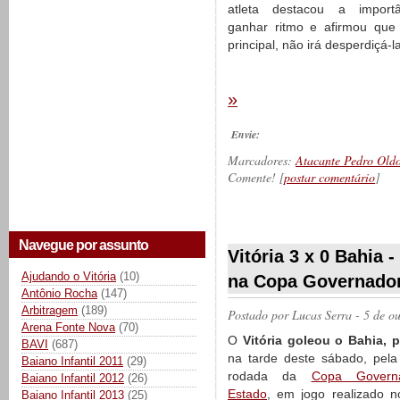
atleta destacou a import
ganhar ritmo e afirmou que
principal, não irá desperdiçá-la
»
Envie:
Marcadores:
Atacante Pedro Old
Comente! [
postar comentário
]
__________
Navegue por assunto
Vitória 3 x 0 Bahia 
Ajudando o Vitória
(10)
na Copa Governador
Antônio Rocha
(147)
Arbitragem
(189)
Postado por
Lucas Serra
- 5 de o
Arena Fonte Nova
(70)
O
Vitória goleou o Bahia, p
BAVI
(687)
na tarde deste sábado, pel
Baiano Infantil 2011
(29)
rodada da
Copa Govern
Baiano Infantil 2012
(26)
Estado
, em jogo realizado n
Baiano Infantil 2013
(25)