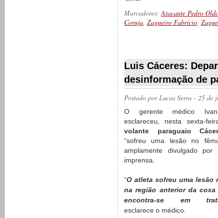
Marcadores:
Atacante Pedro Old
Coruja
,
Zagueiro Fabrício
,
Zague
__________
Luis Cáceres: Depa
desinformação de p
Postado por
Lucas Serra
- 25 de 
O gerente médico Ivan 
esclareceu, nesta sexta-fei
volante paraguaio Cáce
“sofreu uma lesão no fêm
amplamente divulgado por 
imprensa.
“
O atleta sofreu uma lesão
na região anterior da coxa 
encontra-se em trat
esclarece o médico.