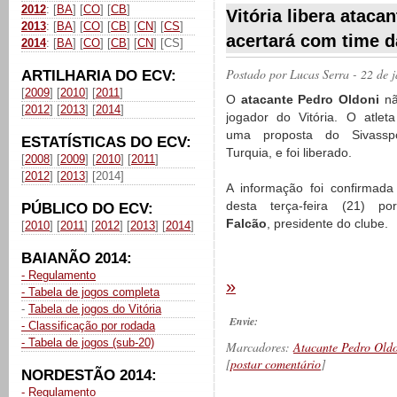
2012
: [
BA
] [
CO
] [
CB
]
Vitória libera ataca
2013
: [
BA
] [
CO
] [
CB
] [
CN
] [
CS
]
acertará com time d
2014
: [
BA
] [
CO
] [
CB
] [
CN
] [CS]
Postado por
Lucas Serra
- 22 de 
ARTILHARIA DO ECV:
[
2009
] [
2010
] [
2011
]
O
atacante Pedro Oldoni
nã
[
2012
] [
2013
] [
2014
]
jogador do Vitória. O atlet
uma proposta do Sivass
ESTATÍSTICAS DO ECV:
Turquia, e foi liberado.
[
2008
] [
2009
] [
2010
] [
2011
]
[
2012
] [
2013
] [2014]
A informação foi confirmada
desta terça-feira (21) p
PÚBLICO DO ECV:
Falcão
, presidente do clube.
[
2010
] [
2011
] [
2012
] [
2013
] [
2014
]
BAIANÃO 2014:
- Regulamento
»
- Tabela de jogos completa
-
Tabela de jogos do Vitória
Envie:
- Classificação por rodada
- Tabela de jogos (sub-20)
Marcadores:
Atacante Pedro Old
[
postar comentário
]
NORDESTÃO 2014:
- Regulamento