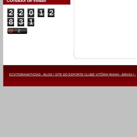
Contador de visitas
2
2
0
1
2
8
3
1
ECVITORIANOTICIAS - BLOG / SITE DO ESPORTE CLUBE VITÓRIA (BAHIA - BRASIL) -