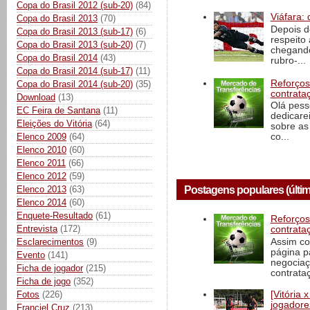
Copa do Brasil 2012 (sub-20)
(84)
Viáfara: 
Copa do Brasil 2013
(70)
Depois d
Copa do Brasil 2013 (sub-17)
(6)
respeito 
Copa do Brasil 2013 (sub-20)
(7)
chegando 
Copa do Brasil 2014
(43)
rubro-...
Copa do Brasil 2014 (sub-17)
(11)
Reforços
Copa do Brasil 2014 (sub-20)
(35)
contrata
Download
(13)
Olá pess
EC Feira de Santana
(11)
dedicare
Eleições do Vitória
(64)
sobre as
Elenco 2009
(64)
co...
Elenco 2010
(60)
Elenco 2011
(66)
Elenco 2012
(59)
Elenco 2013
(63)
Postagens populares (últim
Elenco 2014
(60)
Enquete-Resultado
(61)
Reforços
Entrevista
(172)
contrata
Assim co
Esclarecimentos
(9)
página p
Evento
(141)
negociaç
Ficha de jogador
(215)
contrataç
Ficha de jogo
(352)
Fotos
(226)
[Vitória
jogadore
Franciel Cruz
(213)