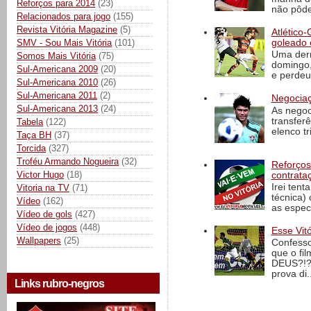
Reforços para 2014
(23)
não pôde
Relacionados para jogo
(155)
Revista Vitória Magazine
(5)
Atlético-
SMV - Sou Mais Vitória
(101)
goleado 
Uma derr
Somos Mais Vitória
(75)
domingo,
Sul-Americana 2009
(20)
e perdeu 
Sul-Americana 2010
(26)
Sul-Americana 2011
(2)
Negociaç
Sul-Americana 2013
(24)
As negoc
transfer
Tabela
(122)
elenco t
Taça BH
(37)
Torcida
(327)
Troféu Armando Nogueira
(32)
Reforços
Victor Hugo
(18)
contrata
Irei tent
Vitoria na TV
(71)
técnica)
Vídeo
(162)
as espec
Vídeo de gols
(427)
Vídeo de jogos
(448)
Esse Vit
Wallpapers
(25)
Confesso
que o fi
DEUS?!?!
prova di..
Links rubro-negros