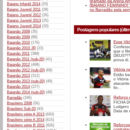
gramado da Arena Am
Baiano Infantil 2014
(20)
[BAIANO FEMININO] Vi
Baiano Juvenil 2011
(28)
no Barradão pela semi
Baiano Juvenil 2012
(26)
Baiano Juvenil 2013
(25)
Baiano Juvenil 2014
(20)
Postagens populares (últi
Baianão 2008
(35)
Baianão 2009
(88)
Esse Vit
Baianão 2010
(176)
Confesso
Baianão 2010 JR
(23)
que o fi
Baianão 2011
(388)
DEUS?!?!
Baianão 2011 (sub-20)
(41)
prova di..
Baianão 2012
(498)
Vitória n
Baianão 2012 (sub-20)
(68)
Estão ba
Baianão 2013
(312)
o Vitóri
Baianão 2013 (sub-20)
(49)
atacante
Baianão 2014
(227)
fin...
Baianão 2014 (sub-20)
(48)
Reforço 
Barradão
(195)
FICHA D
Brasileiro 2008
(56)
Ludgero 
Brasileiro Sub-20
(43)
Data de 
Brasileiro série A 2013
(693)
Brasileiro série A 2014
(615)
Reforços
Brasileiro série B 2011
(926)
contrata