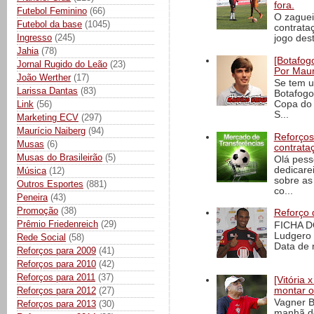
fora.
Futebol Feminino
(66)
O zaguei
Futebol da base
(1045)
contrata
Ingresso
(245)
jogo dest
Jahia
(78)
[Botafogo
Jornal Rugido do Leão
(23)
Por Maur
João Werther
(17)
Se tem u
Larissa Dantas
(83)
Botafogo
Link
(56)
Copa do 
S...
Marketing ECV
(297)
Maurício Naiberg
(94)
Reforços
Musas
(6)
contrata
Musas do Brasileirão
(5)
Olá pess
dedicare
Música
(12)
sobre as
Outros Esportes
(881)
co...
Peneira
(43)
Promoção
(38)
Reforço 
Prêmio Friedenreich
(29)
FICHA D
Ludgero 
Rede Social
(58)
Data de 
Reforços para 2009
(41)
Reforços para 2010
(42)
Reforços para 2011
(37)
[Vitória
montar o
Reforços para 2012
(27)
Vagner B
Reforços para 2013
(30)
manhã de