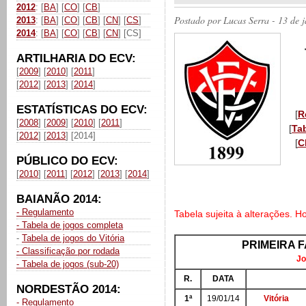
2012
: [
BA
] [
CO
] [
CB
]
Postado por
Lucas Serra
- 13 de 
2013
: [
BA
] [
CO
] [
CB
] [
CN
] [
CS
]
2014
: [
BA
] [
CO
] [
CB
] [
CN
] [CS]
ARTILHARIA DO ECV:
[
2009
] [
2010
] [
2011
]
[
2012
] [
2013
] [
2014
]
ESTATÍSTICAS DO ECV:
[
R
[
2008
] [
2009
] [
2010
] [
2011
]
[
Ta
[
2012
] [
2013
] [2014]
[
C
PÚBLICO DO ECV:
[
2010
] [
2011
] [
2012
] [
2013
] [
2014
]
BAIANÃO 2014:
- Regulamento
Tabela sujeita à alterações. H
- Tabela de jogos completa
-
Tabela de jogos do Vitória
PRIMEIRA F
- Classificação por rodada
Jo
- Tabela de jogos (sub-20)
R.
DATA
NORDESTÃO 2014:
1ª
19/01/14
Vitória
- Regulamento