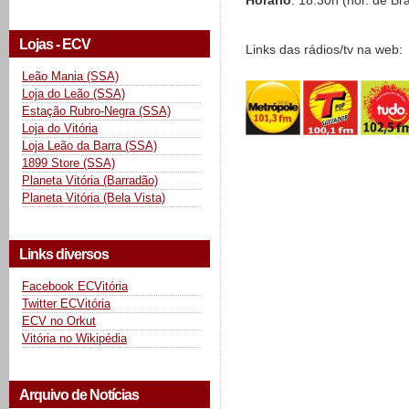
Horário
: 18:30h (hor. de Bra
Lojas - ECV
Links das rádios/tv na web:
Leão Mania (SSA)
Loja do Leão (SSA)
Estação Rubro-Negra (SSA)
Loja do Vitória
Loja Leão da Barra (SSA)
1899 Store (SSA)
Planeta Vitória (Barradão)
Planeta Vitória (Bela Vista)
Links diversos
Facebook ECVitória
Twitter ECVitória
ECV no Orkut
Vitória no Wikipédia
Arquivo de Notícias