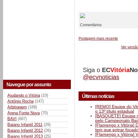
__________
Comentários
Postagem mais recente
Ver versã
Siga o
EC
Vitória
No
@ecvnoticias
Navegue por assunto
Ajudando o Vitória
(10)
Últimas notícias
Antônio Rocha
(147)
[REMO] Equipe do Vitó
Arbitragem
(189)
o 13º título estadual
Arena Fonte Nova
(70)
[BASQUETE] Equipe mas
BAVI
(687)
pelo Campeonato Ba
Baiano Infantil 2011
(29)
[Flamengo x Vitória] 
tem que entrar focad
Baiano Infantil 2012
(26)
[Flamengo x Vitória] 
Baiano Infantil 2013
(25)