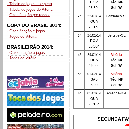
DOM
Téc: NF
- Tabela de jogos completa
18:30h
Gol: WI
-
Tabela de jogos do Vitória
-
Classificação por rodada
2ª
22/01/14
Confiança-SE
QUA
COPA DO BRASIL 2014:
21:15h
- Classificação e jogos
3ª
26/01/14
Sergipe-SE
- Jogos do Vitória
DOM
BRASILEIRÃO 2014:
16:00h
- Classificação e jogos
4ª
29/01/14
Vitória
- Jogos do Vitória
QUA
Téc: NF
19:00h
Gol: WI
5ª
01/02/14
Vitória
SÁB
Téc: NF
16:00h
Gol: WI
6ª
05/02/14
América-RN
QUA
21:15h
SEGUNDA FAS
Jo