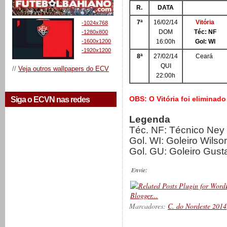
R.
DATA
7ª
16/02/14
Vitória
-1024x768
DOM
Téc: NF
-1280x800
-1600x1200
16:00h
Gol: WI
-1920x1200
8ª
27/02/14
Ceará
QUI
//
Veja outros wallpapers do ECV
22:00h
OBS: O Vitória foi eliminad
Siga o ECVN nas redes
Legenda
Téc. NF: Técnico Ney
Gol. WI: Goleiro Wilso
Gol. GU: Goleiro Gust
Envie:
Marcadores:
C. do Nordeste 2014