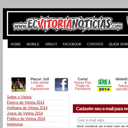
HOME
MOBILE
ORKUT
FACEBOOK
CONTATO
QUEM SOM
Placar: 2x0
Curta!
GloboE
Leão perde
Nossa Fan
e
para
Page no
Tabel
Figueirense
Facebook
classifi
Sobre o Vitória
Elenco do Vitória 2014
Artilharia do Vitória 2014
Cadastre seu e-mail para re
Jogos do Vitória 2014
Público do Vitória 2014
Ingressos
Você receberá um e-mail com um lin