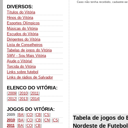
Caso não tenha recebido, cadastre-s
DIVERSOS:
Títulos do Vitória
Hinos do Vitória
Esportes Olímpicos
Músicas do Vitória
Escudos do Vitória
Dirigentes do Vitória
Lista de Conselheiros
Tabelas de jogos do Vitória
SMV - Sou Mais Vitória
Ajude o Vitória!
Torcida do Vitória
Links sobre futebol
Links de rádios de Salvador
ELENCO DO VITÓRIA:
[
2009
] [
2010
] [
2011
]
[
2012
] [
2013
] [
2014
]
JOGOS DO VITÓRIA:
2009
: [
BA
] [
CO
] [
CB
] [
CS
]
Tabela de jogos do 
2010
: [
BA
] [
CO
] [
CB
] [
CN
] [
CS
]
Nordeste de Futebol
2011
: [
BA
] [
CO
] [
CB
]