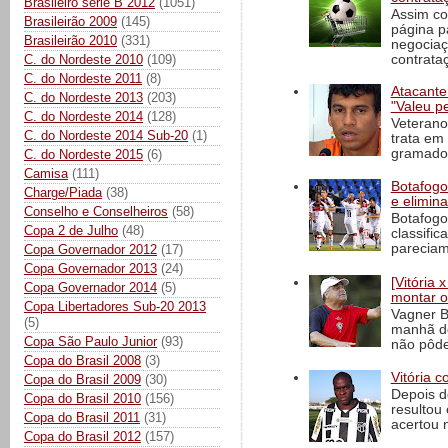
Brasileiro série B 2012
(1051)
Assim co
Brasileirão 2009
(145)
página p
Brasileirão 2010
(331)
negociaç
C. do Nordeste 2010
(109)
contrataç
C. do Nordeste 2011
(8)
Atacante
C. do Nordeste 2013
(203)
"Valeu p
C. do Nordeste 2014
(128)
Veterano
C. do Nordeste 2014 Sub-20
(1)
trata em
gramado 
C. do Nordeste 2015
(6)
Camisa
(111)
Botafogo 
Charge/Piada
(38)
e elimin
Conselho e Conselheiros
(58)
Botafogo
Copa 2 de Julho
(48)
classific
pareciam
Copa Governador 2012
(17)
Copa Governador 2013
(24)
[Vitória
Copa Governador 2014
(5)
montar o
Copa Libertadores Sub-20 2013
Vagner B
(5)
manhã de
Copa São Paulo Junior
(93)
não pôde
Copa do Brasil 2008
(3)
Vitória c
Copa do Brasil 2009
(30)
Depois d
Copa do Brasil 2010
(156)
resultou 
Copa do Brasil 2011
(31)
acertou n
Copa do Brasil 2012
(157)