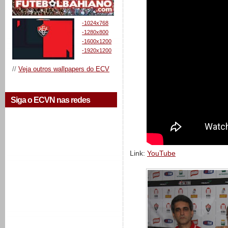
-1024x768
-1280x800
-1600x1200
-1920x1200
//
Veja outros wallpapers do ECV
Siga o ECVN nas redes
Link:
YouTube