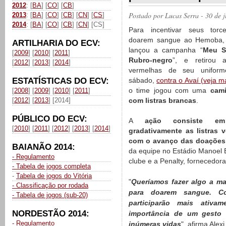
2012
: [
BA
] [
CO
] [
CB
]
Postado por
Lucas Serra
- 30 de 
2013
: [
BA
] [
CO
] [
CB
] [
CN
] [
CS
]
2014
: [
BA
] [
CO
] [
CB
] [
CN
] [CS]
Para incentivar seus torc
doarem sangue ao Hemoba, o
ARTILHARIA DO ECV:
lançou a campanha “
Meu S
[
2009
] [
2010
] [
2011
]
Rubro-negro
”, e retirou a
[
2012
] [
2013
] [
2014
]
vermelhas de seu uniform
ESTATÍSTICAS DO ECV:
sábado,
contra o Avaí (veja ma
o time jogou com uma
cami
[
2008
] [
2009
] [
2010
] [
2011
]
[
2012
] [
2013
] [2014]
com listras brancas
.
PÚBLICO DO ECV:
A
ação consiste em
[
2010
] [
2011
] [
2012
] [
2013
] [
2014
]
gradativamente as listras 
com o avanço das doações
BAIANÃO 2014:
da equipe no Estádio Manoel B
- Regulamento
clube e a Penalty, fornecedor
- Tabela de jogos completa
-
Tabela de jogos do Vitória
"
Queríamos fazer algo a ma
- Classificação por rodada
para doarem sangue. Co
- Tabela de jogos (sub-20)
participarão mais ativ
NORDESTÃO 2014:
importância de um gesto 
- Regulamento
inúmeras vidas
", afirma Alex