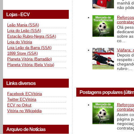
manhã de
não pôde
Lojas - ECV
Reforços
contrata
Leão Mania (SSA)
Olá pess
Loja do Leão (SSA)
dedicare
sobre as
Estação Rubro-Negra (SSA)
co...
Loja do Vitória
Loja Leão da Barra (SSA)
Viáfara: 
1899 Store (SSA)
Depois d
Planeta Vitória (Barradão)
respeito 
chegando 
Planeta Vitória (Bela Vista)
rubro-...
Links diversos
Postagens populares (últim
Facebook ECVitória
Twitter ECVitória
Reforços
ECV no Orkut
contrata
Vitória no Wikipédia
Assim co
página p
negociaç
contrataç
Arquivo de Notícias