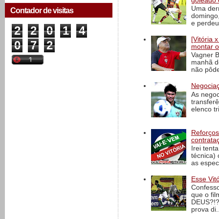
goleado 
Uma derr
Contador de visitas
domingo,
e perdeu 
2
2
0
1
4
[Vitória
0
7
2
montar o
Vagner B
manhã de
não pôde
Negociaç
As negoc
transfer
elenco t
Reforços
contrata
Irei tent
técnica)
as espec
Esse Vit
Confesso
que o fi
DEUS?!?!
prova di..