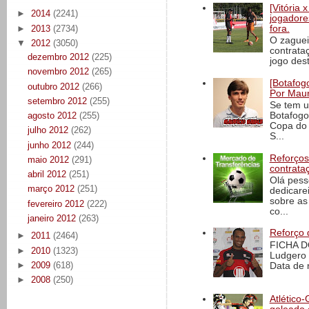
[Vitória
►
2014
(2241)
jogadore
►
2013
(2734)
fora.
O zaguei
▼
2012
(3050)
contrata
dezembro 2012
(225)
jogo dest
novembro 2012
(265)
[Botafogo
outubro 2012
(266)
Por Maur
setembro 2012
(255)
Se tem u
agosto 2012
(255)
Botafogo
Copa do 
julho 2012
(262)
S...
junho 2012
(244)
Reforços
maio 2012
(291)
contrata
abril 2012
(251)
Olá pess
março 2012
(251)
dedicare
sobre as
fevereiro 2012
(222)
co...
janeiro 2012
(263)
Reforço 
►
2011
(2464)
FICHA D
►
2010
(1323)
Ludgero 
►
2009
(618)
Data de 
►
2008
(250)
Atlético-