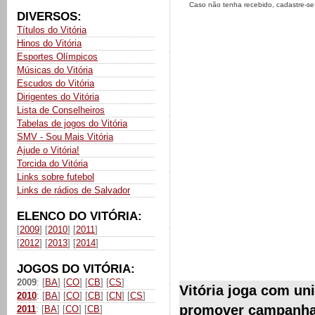
Caso não tenha recebido, cadastre-s
DIVERSOS:
Títulos do Vitória
Hinos do Vitória
Esportes Olímpicos
Músicas do Vitória
Escudos do Vitória
Dirigentes do Vitória
Lista de Conselheiros
Tabelas de jogos do Vitória
SMV - Sou Mais Vitória
Ajude o Vitória!
Torcida do Vitória
Links sobre futebol
Links de rádios de Salvador
ELENCO DO VITÓRIA:
[
2009
] [
2010
] [
2011
]
[
2012
] [
2013
] [
2014
]
JOGOS DO VITÓRIA:
2009
: [
BA
] [
CO
] [
CB
] [
CS
]
Vitória joga com un
2010
: [
BA
] [
CO
] [
CB
] [
CN
] [
CS
]
promover campanha
2011
: [
BA
] [
CO
] [
CB
]