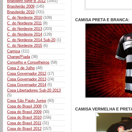
Brasileiro série B 2012
(1051)
Brasileirão 2009
(145)
Brasileirão 2010
(331)
C. do Nordeste 2010
(109)
CAMISA PRETA E BRANCA:
C. do Nordeste 2011
(8)
C. do Nordeste 2013
(203)
C. do Nordeste 2014
(128)
C. do Nordeste 2014 Sub-20
(1)
C. do Nordeste 2015
(6)
Camisa
(111)
Charge/Piada
(38)
Conselho e Conselheiros
(58)
Copa 2 de Julho
(48)
Copa Governador 2012
(17)
Copa Governador 2013
(24)
Copa Governador 2014
(5)
Copa Libertadores Sub-20 2013
(5)
Copa São Paulo Junior
(93)
Copa do Brasil 2008
(3)
CAMISA VERMELHA E PRET
Copa do Brasil 2009
(30)
Copa do Brasil 2010
(156)
Copa do Brasil 2011
(31)
Copa do Brasil 2012
(157)