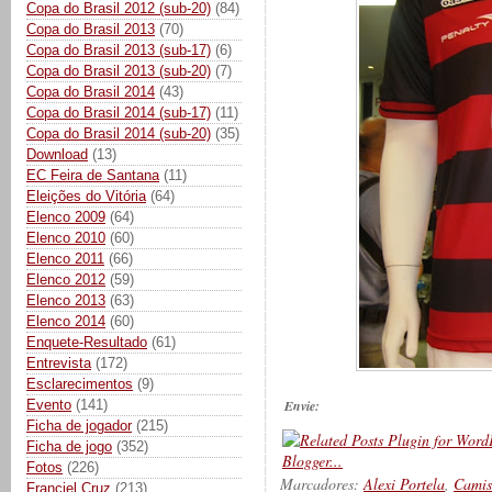
Copa do Brasil 2012 (sub-20)
(84)
Copa do Brasil 2013
(70)
Copa do Brasil 2013 (sub-17)
(6)
Copa do Brasil 2013 (sub-20)
(7)
Copa do Brasil 2014
(43)
Copa do Brasil 2014 (sub-17)
(11)
Copa do Brasil 2014 (sub-20)
(35)
Download
(13)
EC Feira de Santana
(11)
Eleições do Vitória
(64)
Elenco 2009
(64)
Elenco 2010
(60)
Elenco 2011
(66)
Elenco 2012
(59)
Elenco 2013
(63)
Elenco 2014
(60)
Enquete-Resultado
(61)
Entrevista
(172)
Esclarecimentos
(9)
Evento
(141)
Envie:
Ficha de jogador
(215)
Ficha de jogo
(352)
Fotos
(226)
Marcadores:
Alexi Portela
,
Camis
Franciel Cruz
(213)