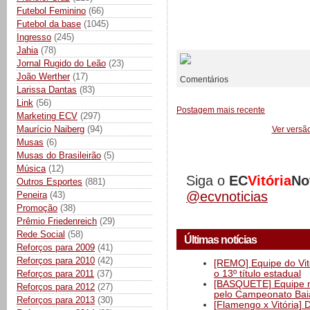
Futebol Feminino
(66)
Futebol da base
(1045)
Ingresso
(245)
__________
Jahia
(78)
Jornal Rugido do Leão
(23)
João Werther
(17)
Comentários
Larissa Dantas
(83)
Link
(56)
Postagem mais recente
Marketing ECV
(297)
Maurício Naiberg
(94)
Ver versã
Musas
(6)
Musas do Brasileirão
(5)
Música
(12)
Siga o
EC
Vitória
No
Outros Esportes
(881)
@ecvnoticias
Peneira
(43)
Promoção
(38)
Prêmio Friedenreich
(29)
Rede Social
(58)
Últimas notícias
Reforços para 2009
(41)
Reforços para 2010
(42)
[REMO] Equipe do Vitó
o 13º título estadual
Reforços para 2011
(37)
[BASQUETE] Equipe mas
Reforços para 2012
(27)
pelo Campeonato Ba
Reforços para 2013
(30)
[Flamengo x Vitória] 