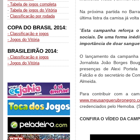
- Tabela de jogos completa
-
Tabela de jogos do Vitória
Na próxima partida no Barra
-
Classificação por rodada
última listra da camisa já volt
COPA DO BRASIL 2014:
"
Esta campanha reforça o
- Classificação e jogos
sociais. De uma forma inédi
- Jogos do Vitória
importância de doar sangue
BRASILEIRÃO 2014:
O lançamento da campanha o
- Classificação e jogos
Jornalista João Borges Bou
- Jogos do Vitória
presenças de Alexi Portela 
Falcão e do secretário de C
Almeida.
Para contribuir com a cam
www.meusanguerubronegro.c
credenciados pelo Hemoba. (S
CONFIRA O VÍDEO DA CAM