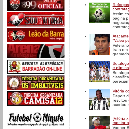
Reforços
contrata
Assim co
página p
negociaç
contrataç
Atacante
"Valeu p
Veterano
trata em
gramado 
Botafogo 
e elimin
Botafogo
classific
pareciam
Vitória c
Depois d
resultou 
acertou n
-------------------------------------
[Vitória
montar o
Vagner B