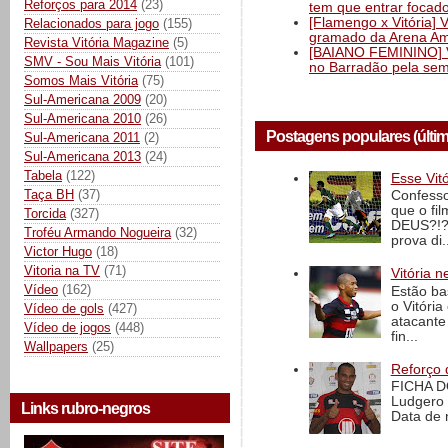
Reforços para 2014
(23)
tem que entrar focad
[Flamengo x Vitória] 
Relacionados para jogo
(155)
gramado da Arena Am
Revista Vitória Magazine
(5)
[BAIANO FEMININO] Vi
SMV - Sou Mais Vitória
(101)
no Barradão pela semi
Somos Mais Vitória
(75)
Sul-Americana 2009
(20)
Sul-Americana 2010
(26)
Postagens populares (últi
Sul-Americana 2011
(2)
Sul-Americana 2013
(24)
Tabela
(122)
Esse Vit
Taça BH
(37)
Confesso
que o fi
Torcida
(327)
DEUS?!?!
Troféu Armando Nogueira
(32)
prova di..
Victor Hugo
(18)
Vitoria na TV
(71)
Vitória n
Vídeo
(162)
Estão ba
o Vitóri
Vídeo de gols
(427)
atacante
Vídeo de jogos
(448)
fin...
Wallpapers
(25)
Reforço 
FICHA D
Ludgero 
Links rubro-negros
Data de 