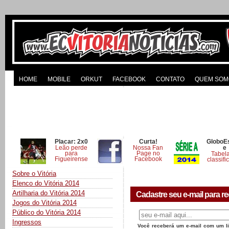
HOME
MOBILE
ORKUT
FACEBOOK
CONTATO
QUEM SOM
Placar: 2x0
Curta!
GloboE
Leão perde
Nossa Fan
e
para
Page no
Tabel
Figueirense
Facebook
classifi
Sobre o Vitória
Elenco do Vitória 2014
Artilharia do Vitória 2014
Cadastre seu e-mail para re
Jogos do Vitória 2014
Público do Vitória 2014
Ingressos
Você receberá um e-mail com um lin