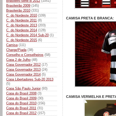
Brasileiro série B 2012
(1051)
Brasileirão 2009
(145)
Brasileirão 2010
(331)
C. do Nordeste 2010
(109)
CAMISA PRETA E BRANCA:
C. do Nordeste 2011
(8)
C. do Nordeste 2013
(203)
C. do Nordeste 2014
(128)
C. do Nordeste 2014 Sub-20
(1)
C. do Nordeste 2015
(6)
Camisa
(111)
Charge/Piada
(38)
Conselho e Conselheiros
(58)
Copa 2 de Julho
(48)
Copa Governador 2012
(17)
Copa Governador 2013
(24)
Copa Governador 2014
(5)
Copa Libertadores Sub-20 2013
(5)
Copa São Paulo Junior
(93)
Copa do Brasil 2008
(3)
CAMISA VERMELHA E PRET
Copa do Brasil 2009
(30)
Copa do Brasil 2010
(156)
Copa do Brasil 2011
(31)
Copa do Brasil 2012
(157)