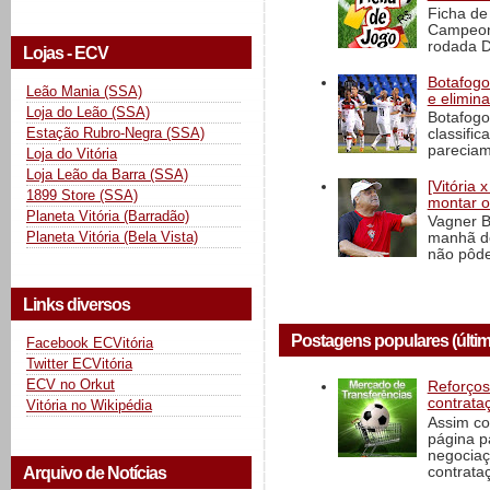
Ficha de 
Campeona
rodada D
Lojas - ECV
Botafogo 
Leão Mania (SSA)
e elimin
Loja do Leão (SSA)
Botafogo
Estação Rubro-Negra (SSA)
classific
pareciam
Loja do Vitória
Loja Leão da Barra (SSA)
[Vitória
1899 Store (SSA)
montar o
Planeta Vitória (Barradão)
Vagner B
Planeta Vitória (Bela Vista)
manhã de
não pôde
Links diversos
Postagens populares (últim
Facebook ECVitória
Twitter ECVitória
ECV no Orkut
Reforços
contrata
Vitória no Wikipédia
Assim co
página p
negociaç
contrataç
Arquivo de Notícias