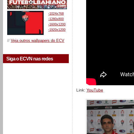
-1024x768
-1280x800
-1600x1200
-1920x1200
//
Veja outros wallpapers do ECV
Siga o ECVN nas redes
Link:
YouTube