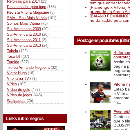
Reforços para 2014
(23)
tem que entrar focad
Relacionados para jogo
(155)
[Flamengo x Vitória] 
gramado da Arena Am
Revista Vitória Magazine
(5)
[BAIANO FEMININO] Vi
SMV - Sou Mais Vitória
(101)
no Barradão pela semi
Somos Mais Vitória
(75)
Sul-Americana 2009
(20)
Sul-Americana 2010
(26)
Sul-Americana 2011
(2)
Postagens populares (últi
Sul-Americana 2013
(24)
Tabela
(122)
Reforços
Taça BH
(37)
contrata
Torcida
(327)
Assim co
página p
Troféu Armando Nogueira
(32)
negociaç
Victor Hugo
(18)
contrataç
Vitoria na TV
(71)
Vídeo
(162)
Vitória n
Estão ba
Vídeo de gols
(427)
o Vitóri
Vídeo de jogos
(448)
atacante
Wallpapers
(25)
fin...
Esse Vit
Confesso
Links rubro-negros
que o fi
DEUS?!?!
prova di..