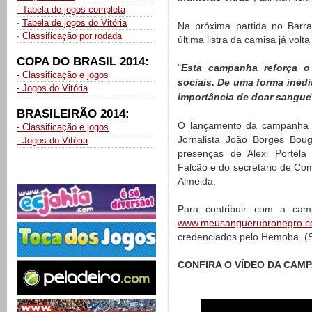
- Tabela de jogos completa
-
Tabela de jogos do Vitória
Na próxima partida no Barra
-
Classificação por rodada
última listra da camisa já volt
COPA DO BRASIL 2014:
"
Esta campanha reforça o
- Classificação e jogos
sociais. De uma forma inédi
- Jogos do Vitória
importância de doar sangue
BRASILEIRÃO 2014:
O lançamento da campanha o
- Classificação e jogos
Jornalista João Borges Bou
- Jogos do Vitória
presenças de Alexi Portela 
Falcão e do secretário de C
Almeida.
Para contribuir com a cam
www.meusanguerubronegro.c
credenciados pelo Hemoba. (S
CONFIRA O VÍDEO DA CAM