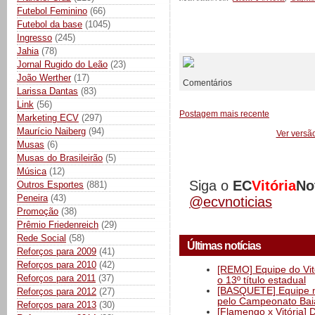
Futebol Feminino
(66)
Futebol da base
(1045)
Ingresso
(245)
__________
Jahia
(78)
Jornal Rugido do Leão
(23)
João Werther
(17)
Comentários
Larissa Dantas
(83)
Link
(56)
Postagem mais recente
Marketing ECV
(297)
Maurício Naiberg
(94)
Ver versã
Musas
(6)
Musas do Brasileirão
(5)
Música
(12)
Siga o
EC
Vitória
No
Outros Esportes
(881)
Peneira
(43)
@ecvnoticias
Promoção
(38)
Prêmio Friedenreich
(29)
Rede Social
(58)
Últimas notícias
Reforços para 2009
(41)
Reforços para 2010
(42)
[REMO] Equipe do Vitó
Reforços para 2011
(37)
o 13º título estadual
[BASQUETE] Equipe mas
Reforços para 2012
(27)
pelo Campeonato Ba
Reforços para 2013
(30)
[Flamengo x Vitória] 