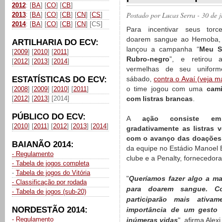
2012
: [
BA
] [
CO
] [
CB
]
Postado por
Lucas Serra
- 30 de 
2013
: [
BA
] [
CO
] [
CB
] [
CN
] [
CS
]
2014
: [
BA
] [
CO
] [
CB
] [
CN
] [CS]
Para incentivar seus torc
doarem sangue ao Hemoba, o
ARTILHARIA DO ECV:
lançou a campanha “
Meu S
[
2009
] [
2010
] [
2011
]
Rubro-negro
”, e retirou a
[
2012
] [
2013
] [
2014
]
vermelhas de seu uniform
ESTATÍSTICAS DO ECV:
sábado,
contra o Avaí (veja ma
o time jogou com uma
cami
[
2008
] [
2009
] [
2010
] [
2011
]
[
2012
] [
2013
] [2014]
com listras brancas
.
PÚBLICO DO ECV:
A
ação consiste em
[
2010
] [
2011
] [
2012
] [
2013
] [
2014
]
gradativamente as listras 
com o avanço das doações
BAIANÃO 2014:
da equipe no Estádio Manoel B
- Regulamento
clube e a Penalty, fornecedor
- Tabela de jogos completa
-
Tabela de jogos do Vitória
"
Queríamos fazer algo a ma
- Classificação por rodada
para doarem sangue. Co
- Tabela de jogos (sub-20)
participarão mais ativ
NORDESTÃO 2014:
importância de um gesto 
- Regulamento
inúmeras vidas
", afirma Alex