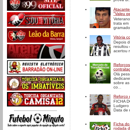
Atacante
"Valeu p
Veterano
trata em
gramado 
Vitória c
Depois d
resultou 
acertou n
Reforços
contrata
Olá pess
dedicare
sobre as
co...
Reforço 
FICHA D
Ludgero 
Data de 
-------------------------------------
Ficha do 
rodada 