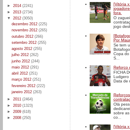
[Vitória
►
2014
(2241)
jogadore
►
2013
(2734)
fora.
O zaguei
▼
2012
(3050)
contrata
dezembro 2012
(225)
jogo dest
novembro 2012
(265)
[Botafogo
outubro 2012
(266)
Por Maur
setembro 2012
(255)
Se tem u
agosto 2012
(255)
Botafogo
Copa do 
julho 2012
(262)
S...
junho 2012
(244)
maio 2012
(291)
Reforço 
FICHA D
abril 2012
(251)
Ludgero 
março 2012
(251)
Data de 
fevereiro 2012
(222)
janeiro 2012
(263)
Reforços
►
2011
(2464)
contrata
Olá pess
►
2010
(1323)
dedicare
►
2009
(618)
sobre as
co...
►
2008
(250)
[Vitória