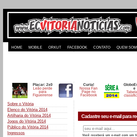
HOME
MOBILE
ORKUT
FACEBOOK
CONTATO
QUEM SOM
Placar: 2x0
Curta!
GloboE
Leão perde
Nossa Fan
e
para
Page no
Tabel
Figueirense
Facebook
classifi
Sobre o Vitória
Elenco do Vitória 2014
Artilharia do Vitória 2014
Cadastre seu e-mail para re
Jogos do Vitória 2014
Público do Vitória 2014
Ingressos
Você receberá um e-mail com um lin