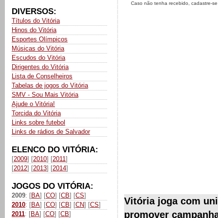
Caso não tenha recebido, cadastre-s
DIVERSOS:
Títulos do Vitória
Hinos do Vitória
Esportes Olímpicos
Músicas do Vitória
Escudos do Vitória
Dirigentes do Vitória
Lista de Conselheiros
Tabelas de jogos do Vitória
SMV - Sou Mais Vitória
Ajude o Vitória!
Torcida do Vitória
Links sobre futebol
Links de rádios de Salvador
ELENCO DO VITÓRIA:
[
2009
] [
2010
] [
2011
]
[
2012
] [
2013
] [
2014
]
JOGOS DO VITÓRIA:
2009
: [
BA
] [
CO
] [
CB
] [
CS
]
Vitória joga com un
2010
: [
BA
] [
CO
] [
CB
] [
CN
] [
CS
]
promover campanha
2011
: [
BA
] [
CO
] [
CB
]