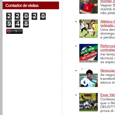
montar o
Vagner B
Contador de visitas
manhã de
não pôde
2
2
0
2
0
Atlético-
9
4
8
goleado 
Uma derr
domingo,
e perdeu 
Reforços
contrata
Irei tent
técnica)
as espec
Negociaç
As negoc
transfer
elenco t
Esse Vit
Confesso
que o fi
DEUS?!?!
prova di..