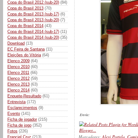
Copa do Brasil 2012 (sub-20)
(84)
Copa do Brasil 2013
(70)
Copa do Brasil 2013 (sub-17)
(6)
Copa do Brasil 2013 (sub-20)
(7)
Copa do Brasil 2014
(43)
Copa do Brasil 2014 (sub-17)
(11)
Copa do Brasil 2014 (sub-20)
(35)
Download
(13)
EC Feira de Santana
(11)
Eleições do Vitória
(64)
Elenco 2009
(64)
Elenco 2010
(60)
Elenco 2011
(66)
Elenco 2012
(59)
Elenco 2013
(63)
Elenco 2014
(60)
Enquete-Resultado
(61)
Entrevista
(172)
Esclarecimentos
(9)
Evento
(141)
Envie:
Ficha de jogador
(215)
Ficha de jogo
(352)
Fotos
(226)
Marcadores:
Alexi Portela
,
Camis
Franciel Cruz
(213)