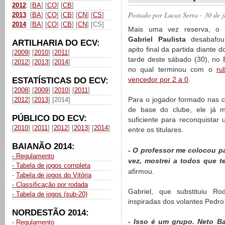
2012
: [
BA
] [
CO
] [
CB
]
Postado por
Lucas Serra
- 30 de 
2013
: [
BA
] [
CO
] [
CB
] [
CN
] [
CS
]
2014
: [
BA
] [
CO
] [
CB
] [
CN
] [CS]
Mais uma vez reserva, o
Gabriel Paulista
desabafou
ARTILHARIA DO ECV:
apito final da partida diante d
[
2009
] [
2010
] [
2011
]
tarde deste sábado (30), no 
[
2012
] [
2013
] [
2014
]
no qual terminou com o
ru
vencedor por 2 a 0
.
ESTATÍSTICAS DO ECV:
[
2008
] [
2009
] [
2010
] [
2011
]
Para o jogador formado nas c
[
2012
] [
2013
] [2014]
de base do clube, ele já m
PÚBLICO DO ECV:
suficiente para reconquistar
[
2010
] [
2011
] [
2012
] [
2013
] [
2014
]
entre os titulares.
BAIANÃO 2014:
- O professor me colocou p
- Regulamento
vez, mostrei a todos que t
- Tabela de jogos completa
afirmou.
-
Tabela de jogos do Vitória
- Classificação por rodada
Gabriel, que substituiu Ro
- Tabela de jogos (sub-20)
inspiradas dos volantes Pedro
NORDESTÃO 2014:
- Isso é um grupo. Neto B
- Regulamento