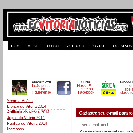
HOME
MOBILE
ORKUT
FACEBOOK
CONTATO
QUEM SOM
Placar: 2x0
Curta!
GloboE
Leão perde
Nossa Fan
e
para
Page no
Tabel
Figueirense
Facebook
classifi
Sobre o Vitória
Elenco do Vitória 2014
Artilharia do Vitória 2014
Cadastre seu e-mail para re
Jogos do Vitória 2014
Público do Vitória 2014
Ingressos
Você receberá um e-mail com um lin