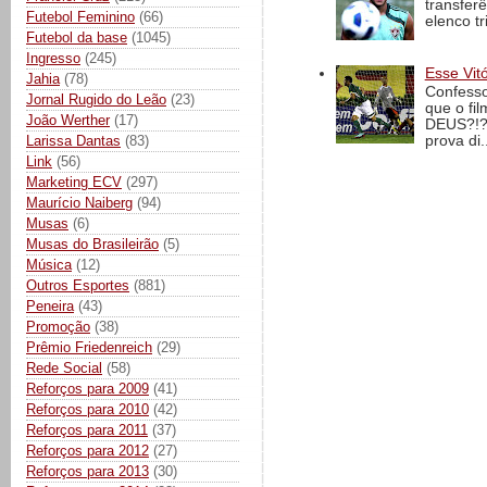
transfer
Futebol Feminino
(66)
elenco t
Futebol da base
(1045)
Ingresso
(245)
Esse Vit
Jahia
(78)
Confesso
Jornal Rugido do Leão
(23)
que o fi
João Werther
(17)
DEUS?!?!
Larissa Dantas
(83)
prova di..
Link
(56)
Marketing ECV
(297)
Maurício Naiberg
(94)
Musas
(6)
Musas do Brasileirão
(5)
Música
(12)
Outros Esportes
(881)
Peneira
(43)
Promoção
(38)
Prêmio Friedenreich
(29)
Rede Social
(58)
Reforços para 2009
(41)
Reforços para 2010
(42)
Reforços para 2011
(37)
Reforços para 2012
(27)
Reforços para 2013
(30)