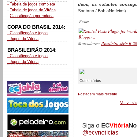
- Tabela de jogos completa
deus, os volantes conseg
-
Tabela de jogos do Vitória
Santana / BahiaNotícias)
-
Classificação por rodada
Envie:
COPA DO BRASIL 2014:
- Classificação e jogos
- Jogos do Vitória
Marcadores:
Brasileiro série B 2
BRASILEIRÃO 2014:
- Classificação e jogos
- Jogos do Vitória
__________
Comentários
Postagem mais recente
Ver versã
Siga o
EC
Vitória
No
@ecvnoticias