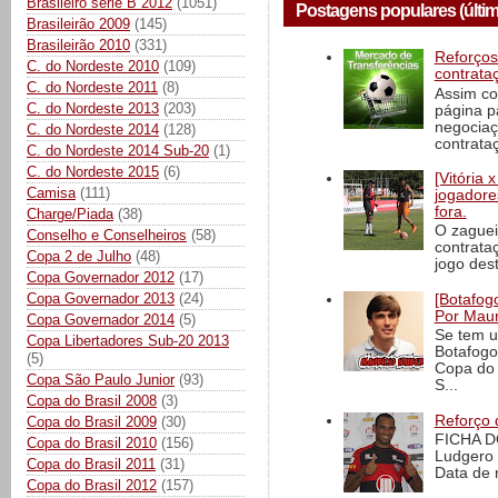
Brasileiro série B 2012
(1051)
Postagens populares (últim
Brasileirão 2009
(145)
Brasileirão 2010
(331)
Reforços
C. do Nordeste 2010
(109)
contrata
C. do Nordeste 2011
(8)
Assim co
C. do Nordeste 2013
(203)
página p
negociaç
C. do Nordeste 2014
(128)
contrataç
C. do Nordeste 2014 Sub-20
(1)
C. do Nordeste 2015
(6)
[Vitória
Camisa
(111)
jogadore
fora.
Charge/Piada
(38)
O zaguei
Conselho e Conselheiros
(58)
contrata
Copa 2 de Julho
(48)
jogo dest
Copa Governador 2012
(17)
Copa Governador 2013
(24)
[Botafogo
Por Maur
Copa Governador 2014
(5)
Se tem u
Copa Libertadores Sub-20 2013
Botafogo
(5)
Copa do 
Copa São Paulo Junior
(93)
S...
Copa do Brasil 2008
(3)
Reforço 
Copa do Brasil 2009
(30)
FICHA D
Copa do Brasil 2010
(156)
Ludgero 
Copa do Brasil 2011
(31)
Data de 
Copa do Brasil 2012
(157)