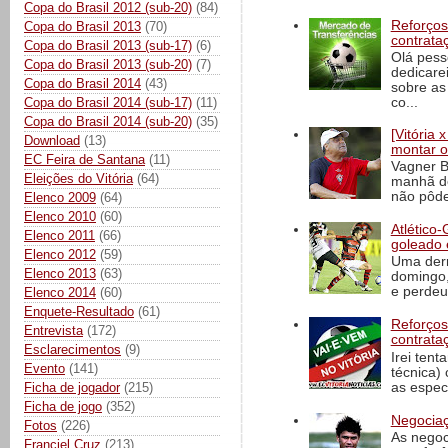
Copa do Brasil 2012 (sub-20)
(84)
Reforços
Copa do Brasil 2013
(70)
contrata
Copa do Brasil 2013 (sub-17)
(6)
Olá pess
Copa do Brasil 2013 (sub-20)
(7)
dedicare
Copa do Brasil 2014
(43)
sobre as
Copa do Brasil 2014 (sub-17)
(11)
co...
Copa do Brasil 2014 (sub-20)
(35)
[Vitória
Download
(13)
montar o
EC Feira de Santana
(11)
Vagner B
Eleições do Vitória
(64)
manhã de
não pôde
Elenco 2009
(64)
Elenco 2010
(60)
Atlético-
Elenco 2011
(66)
goleado 
Elenco 2012
(59)
Uma derr
Elenco 2013
(63)
domingo,
e perdeu 
Elenco 2014
(60)
Enquete-Resultado
(61)
Reforços
Entrevista
(172)
contrata
Esclarecimentos
(9)
Irei tent
Evento
(141)
técnica)
as espec
Ficha de jogador
(215)
Ficha de jogo
(352)
Negociaç
Fotos
(226)
As negoc
Franciel Cruz
(213)