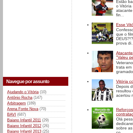
Estão ba
o Vitóri
atacante
fin...
Esse Vit
Confesso
que o fi
DEUS?!?!
prova di..
Atacante
"Valeu p
Veterano
trata em
gramado 
Navegue por assunto
Vitória c
Depois d
resultou 
Ajudando o Vitória
(10)
acertou n
Antônio Rocha
(147)
Arbitragem
(189)
Arena Fonte Nova
(70)
Reforços
contrata
BAVI
(687)
Olá pess
Baiano Infantil 2011
(29)
dedicare
Baiano Infantil 2012
(26)
sobre as
Baiano Infantil 2013
(25)
co...