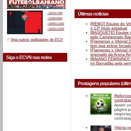
Últimas notícias
-1024x768
-1280x800
[REMO] Equipe do Vitó
-1600x1200
o 13º título estadual
-1920x1200
[BASQUETE] Equipe mas
pelo Campeonato Ba
//
Veja outros wallpapers do ECV
[Flamengo x Vitória] 
tem que entrar focad
[Flamengo x Vitória] 
gramado da Arena Am
Siga o ECVN nas redes
[BAIANO FEMININO] Vi
no Barradão pela semi
Postagens populares (últi
Reforços
contrata
Assim co
página p
negociaç
contrataç
Vitória n