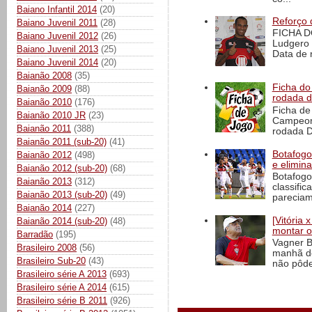
Baiano Infantil 2014
(20)
Reforço 
Baiano Juvenil 2011
(28)
FICHA D
Baiano Juvenil 2012
(26)
Ludgero 
Baiano Juvenil 2013
(25)
Data de 
Baiano Juvenil 2014
(20)
Baianão 2008
(35)
Ficha do 
Baianão 2009
(88)
rodada 
Baianão 2010
(176)
Ficha de 
Baianão 2010 JR
(23)
Campeona
Baianão 2011
(388)
rodada D
Baianão 2011 (sub-20)
(41)
Botafogo 
Baianão 2012
(498)
e elimin
Baianão 2012 (sub-20)
(68)
Botafogo
Baianão 2013
(312)
classific
Baianão 2013 (sub-20)
(49)
pareciam
Baianão 2014
(227)
[Vitória
Baianão 2014 (sub-20)
(48)
montar o
Barradão
(195)
Vagner B
Brasileiro 2008
(56)
manhã de
Brasileiro Sub-20
(43)
não pôde
Brasileiro série A 2013
(693)
Brasileiro série A 2014
(615)
Brasileiro série B 2011
(926)