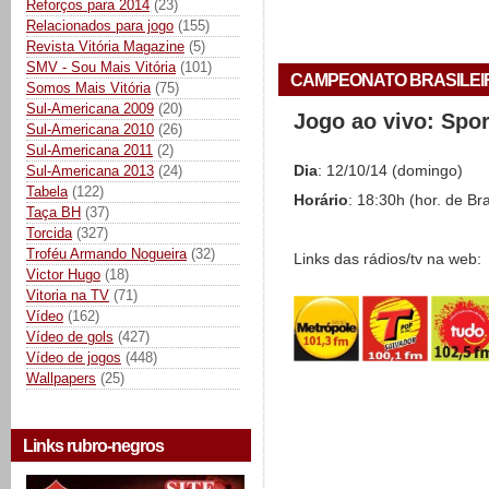
Reforços para 2014
(23)
Relacionados para jogo
(155)
Revista Vitória Magazine
(5)
SMV - Sou Mais Vitória
(101)
CAMPEONATO BRASILEIRO 
Somos Mais Vitória
(75)
Sul-Americana 2009
(20)
Jogo ao vivo: Spo
Sul-Americana 2010
(26)
Sul-Americana 2011
(2)
Sul-Americana 2013
(24)
Dia
: 12/10/14 (domingo)
Tabela
(122)
Horário
: 18:30h (hor. de Bra
Taça BH
(37)
Torcida
(327)
Troféu Armando Nogueira
(32)
Links das rádios/tv na web:
Victor Hugo
(18)
Vitoria na TV
(71)
Vídeo
(162)
Vídeo de gols
(427)
Vídeo de jogos
(448)
Wallpapers
(25)
Links rubro-negros