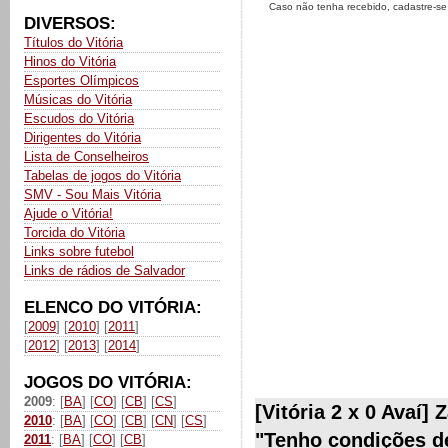
Caso não tenha recebido, cadastre-s
DIVERSOS:
Títulos do Vitória
Hinos do Vitória
Esportes Olímpicos
Músicas do Vitória
Escudos do Vitória
Dirigentes do Vitória
Lista de Conselheiros
Tabelas de jogos do Vitória
SMV - Sou Mais Vitória
Ajude o Vitória!
Torcida do Vitória
Links sobre futebol
Links de rádios de Salvador
ELENCO DO VITÓRIA:
[
2009
] [
2010
] [
2011
]
[
2012
] [
2013
] [
2014
]
JOGOS DO VITÓRIA:
2009
: [
BA
] [
CO
] [
CB
] [
CS
]
[Vitória 2 x 0 Avaí] 
2010
: [
BA
] [
CO
] [
CB
] [
CN
] [
CS
]
"Tenho condições de 
2011
: [
BA
] [
CO
] [
CB
]