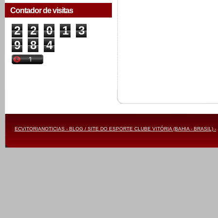
Contador de visitas
2
2
0
1
3
9
8
4
ECVITORIANOTICIAS - BLOG / SITE DO ESPORTE CLUBE VITÓRIA (BAHIA - BRASIL) -