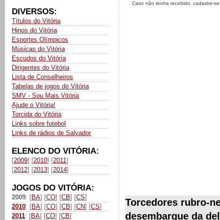
Caso não tenha recebido, cadastre-s
DIVERSOS:
Títulos do Vitória
Hinos do Vitória
Esportes Olímpicos
Músicas do Vitória
Escudos do Vitória
Dirigentes do Vitória
Lista de Conselheiros
Tabelas de jogos do Vitória
SMV - Sou Mais Vitória
Ajude o Vitória!
Torcida do Vitória
Links sobre futebol
Links de rádios de Salvador
ELENCO DO VITÓRIA:
[
2009
] [
2010
] [
2011
]
[
2012
] [
2013
] [
2014
]
JOGOS DO VITÓRIA:
2009
: [
BA
] [
CO
] [
CB
] [
CS
]
Torcedores rubro-n
2010
: [
BA
] [
CO
] [
CB
] [
CN
] [
CS
]
desembarque da del
2011
: [
BA
] [
CO
] [
CB
]