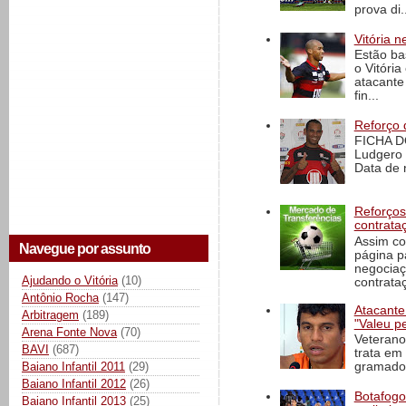
prova di..
Vitória n
Estão ba
o Vitóri
atacante
fin...
Reforço 
FICHA D
Ludgero 
Data de 
Reforços
contrata
Assim co
Navegue por assunto
página p
negociaç
Ajudando o Vitória
(10)
contrataç
Antônio Rocha
(147)
Atacante
Arbitragem
(189)
"Valeu p
Arena Fonte Nova
(70)
Veterano
BAVI
(687)
trata em
Baiano Infantil 2011
(29)
gramado 
Baiano Infantil 2012
(26)
Botafogo 
Baiano Infantil 2013
(25)