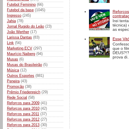
Futebol Feminino
(66)
Futebol da base
(1045)
Reforços
Ingresso
(245)
contrata
Jahia
(78)
Irei tent
técnica)
Jornal Rugido do Leão
(23)
as espec
João Werther
(17)
Larissa Dantas
(83)
Esse Vit
Link
(56)
Confesso
Marketing ECV
(297)
que o fi
DEUS?!?!
Maurício Naiberg
(94)
prova di..
Musas
(6)
Musas do Brasileirão
(5)
Música
(12)
Outros Esportes
(881)
Peneira
(43)
Promoção
(38)
Prêmio Friedenreich
(29)
Rede Social
(58)
Reforços para 2009
(41)
Reforços para 2010
(42)
Reforços para 2011
(37)
Reforços para 2012
(27)
Reforços para 2013
(30)