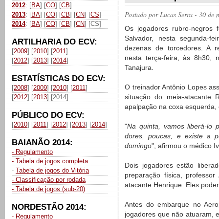
2012
: [
BA
] [
CO
] [
CB
]
Postado por
Lucas Serra
- 30 de 
2013
: [
BA
] [
CO
] [
CB
] [
CN
] [
CS
]
2014
: [
BA
] [
CO
] [
CB
] [
CN
] [CS]
Os jogadores rubro-negros
Salvador, nesta segunda-fe
ARTILHARIA DO ECV:
dezenas de torcedores. A r
[
2009
] [
2010
] [
2011
]
nesta terça-feira, às 8h30,
[
2012
] [
2013
] [
2014
]
Tanajura.
ESTATÍSTICAS DO ECV:
O treinador Antônio Lopes as
[
2008
] [
2009
] [
2010
] [
2011
]
situação do meia-atacante
[
2012
] [
2013
] [2014]
apalpação na coxa esquerda, e
PÚBLICO DO ECV:
[
2010
] [
2011
] [
2012
] [
2013
] [
2014
]
"
Na quinta, vamos liberá-lo 
dores, poucas, e existe a p
BAIANÃO 2014:
domingo
", afirmou o médico Iv
- Regulamento
- Tabela de jogos completa
Dois jogadores estão libera
-
Tabela de jogos do Vitória
preparação física, professo
- Classificação por rodada
atacante Henrique. Eles podem
- Tabela de jogos (sub-20)
Antes do embarque no Aerop
NORDESTÃO 2014:
jogadores que não atuaram, 
- Regulamento