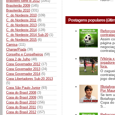
Brasileiro série B 2012
(1051)
Brasileirão 2009
(145)
Brasileirão 2010
(331)
C. do Nordeste 2010
(109)
Postagens populares (últim
C. do Nordeste 2011
(8)
C. do Nordeste 2013
(203)
C. do Nordeste 2014
(128)
Reforços
contrata
C. do Nordeste 2014 Sub-20
(1)
Assim co
C. do Nordeste 2015
(6)
página p
Camisa
(111)
negociaç
Charge/Piada
(38)
contrataç
Conselho e Conselheiros
(58)
[Vitória
Copa 2 de Julho
(48)
jogadore
Copa Governador 2012
(17)
fora.
Copa Governador 2013
(24)
O zaguei
Copa Governador 2014
(5)
contrata
jogo dest
Copa Libertadores Sub-20 2013
(5)
[Botafogo
Copa São Paulo Junior
(93)
Por Maur
Copa do Brasil 2008
(3)
Se tem u
Copa do Brasil 2009
(30)
Botafogo
Copa do Brasil 2010
(156)
Copa do 
S...
Copa do Brasil 2011
(31)
Copa do Brasil 2012
(157)
Reforços