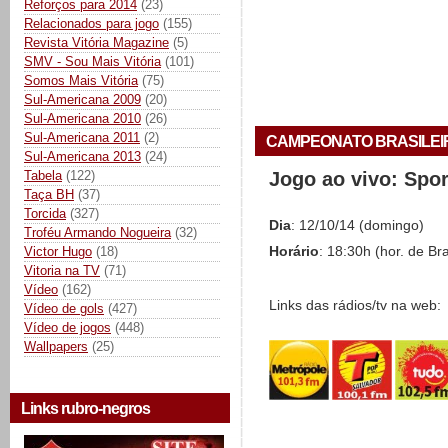
Reforços para 2014
(23)
Relacionados para jogo
(155)
Revista Vitória Magazine
(5)
SMV - Sou Mais Vitória
(101)
Somos Mais Vitória
(75)
Sul-Americana 2009
(20)
Sul-Americana 2010
(26)
Sul-Americana 2011
(2)
CAMPEONATO BRASILEIRO 
Sul-Americana 2013
(24)
Tabela
(122)
Jogo ao vivo: Spo
Taça BH
(37)
Torcida
(327)
Dia
: 12/10/14 (domingo)
Troféu Armando Nogueira
(32)
Victor Hugo
(18)
Horário
: 18:30h (hor. de Bra
Vitoria na TV
(71)
Vídeo
(162)
Links das rádios/tv na web:
Vídeo de gols
(427)
Vídeo de jogos
(448)
Wallpapers
(25)
Links rubro-negros