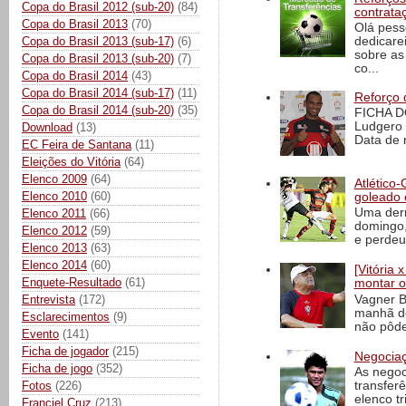
Copa do Brasil 2012 (sub-20)
(84)
contrata
Copa do Brasil 2013
(70)
Olá pess
Copa do Brasil 2013 (sub-17)
(6)
dedicare
sobre as
Copa do Brasil 2013 (sub-20)
(7)
co...
Copa do Brasil 2014
(43)
Copa do Brasil 2014 (sub-17)
(11)
Reforço 
Copa do Brasil 2014 (sub-20)
(35)
FICHA D
Ludgero 
Download
(13)
Data de 
EC Feira de Santana
(11)
Eleições do Vitória
(64)
Elenco 2009
(64)
Atlético-
Elenco 2010
(60)
goleado 
Uma derr
Elenco 2011
(66)
domingo,
Elenco 2012
(59)
e perdeu 
Elenco 2013
(63)
Elenco 2014
(60)
[Vitória
Enquete-Resultado
(61)
montar o
Vagner B
Entrevista
(172)
manhã de
Esclarecimentos
(9)
não pôde
Evento
(141)
Ficha de jogador
(215)
Negociaç
Ficha de jogo
(352)
As negoc
Fotos
(226)
transfer
elenco t
Franciel Cruz
(213)