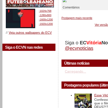
Comentários
-1024x768
-1280x800
Postagem mais recente
-1600x1200
-1920x1200
Ver versã
//
Veja outros wallpapers do ECV
Siga o
EC
Vitória
No
Siga o ECVN nas redes
@ecvnoticias
Últimas notícias
Carregando...
Postagens populares (últi
Esse Vit
Confesso
que o fi
DEUS?!?!