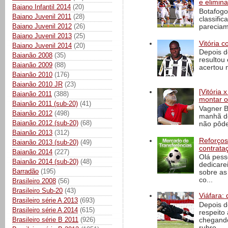
e elimin
Baiano Infantil 2014
(20)
Botafogo
Baiano Juvenil 2011
(28)
classific
Baiano Juvenil 2012
(26)
pareciam
Baiano Juvenil 2013
(25)
Vitória c
Baiano Juvenil 2014
(20)
Depois d
Baianão 2008
(35)
resultou 
Baianão 2009
(88)
acertou n
Baianão 2010
(176)
Baianão 2010 JR
(23)
[Vitória
Baianão 2011
(388)
montar o
Baianão 2011 (sub-20)
(41)
Vagner B
Baianão 2012
(498)
manhã de
Baianão 2012 (sub-20)
(68)
não pôde
Baianão 2013
(312)
Reforços
Baianão 2013 (sub-20)
(49)
contrata
Baianão 2014
(227)
Olá pess
Baianão 2014 (sub-20)
(48)
dedicare
Barradão
(195)
sobre as
co...
Brasileiro 2008
(56)
Brasileiro Sub-20
(43)
Viáfara: 
Brasileiro série A 2013
(693)
Depois d
Brasileiro série A 2014
(615)
respeito 
Brasileiro série B 2011
(926)
chegando 
rubro-...