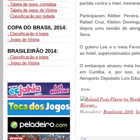
partida contra o Inter, treina
- Tabela de jogos completa
-
Tabela de jogos do Vitória
Participaram Kléber Pereira
-
Classificação por rodada
Rafael Cruz, Kleiton Doming
COPA DO BRASIL 2014:
depois uma sessão de along
- Classificação e jogos
Sena.
- Jogos do Vitória
O goleiro Lee e o meia Fer
BRASILEIRÃO 2014:
ao hotel, supervisionados pelo
- Classificação e jogos
- Jogos do Vitória
O embarque atrasou meia hor
em Curitiba, e, por isso,
Aeroporto Deputado Luís Eduar
Envie:
Marcadores:
Brasileirão 2010
,
To
__________