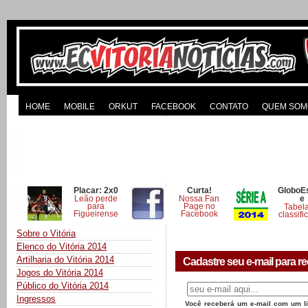
HOME
MOBILE
ORKUT
FACEBOOK
CONTATO
QUEM SOM
Placar: 2x0
Curta!
GloboE
Leão perde
Nossa Fan
e
para
Page no
Tabel
Figueirense
Facebook
classifi
Sobre o Vitória
Elenco do Vitória 2014
Artilharia do Vitória 2014
Cadastre seu e-mail para re
Jogos do Vitória 2014
Público do Vitória 2014
Ingressos
Você receberá um e-mail com um lin