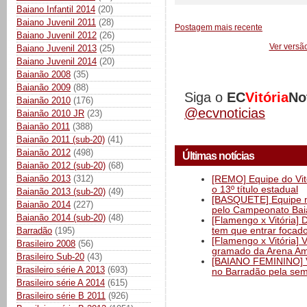
Baiano Infantil 2014
(20)
Baiano Juvenil 2011
(28)
Postagem mais recente
Baiano Juvenil 2012
(26)
Ver versã
Baiano Juvenil 2013
(25)
Baiano Juvenil 2014
(20)
Baianão 2008
(35)
Baianão 2009
(88)
Siga o
EC
Vitória
No
Baianão 2010
(176)
@ecvnoticias
Baianão 2010 JR
(23)
Baianão 2011
(388)
Baianão 2011 (sub-20)
(41)
Baianão 2012
(498)
Últimas notícias
Baianão 2012 (sub-20)
(68)
Baianão 2013
(312)
[REMO] Equipe do Vitó
o 13º título estadual
Baianão 2013 (sub-20)
(49)
[BASQUETE] Equipe mas
Baianão 2014
(227)
pelo Campeonato Ba
Baianão 2014 (sub-20)
(48)
[Flamengo x Vitória] 
tem que entrar focad
Barradão
(195)
[Flamengo x Vitória] 
Brasileiro 2008
(56)
gramado da Arena Am
Brasileiro Sub-20
(43)
[BAIANO FEMININO] Vi
Brasileiro série A 2013
(693)
no Barradão pela semi
Brasileiro série A 2014
(615)
Brasileiro série B 2011
(926)