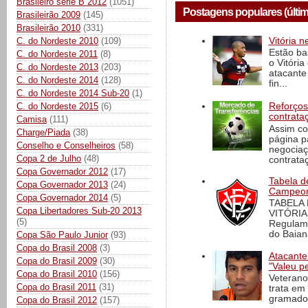
Brasileiro série B 2012
(1051)
Postagens populares (últi
Brasileirão 2009
(145)
Brasileirão 2010
(331)
C. do Nordeste 2010
(109)
Vitória n
Estão ba
C. do Nordeste 2011
(8)
o Vitóri
C. do Nordeste 2013
(203)
atacante
C. do Nordeste 2014
(128)
fin...
C. do Nordeste 2014 Sub-20
(1)
C. do Nordeste 2015
(6)
Reforços
contrata
Camisa
(111)
Assim co
Charge/Piada
(38)
página p
Conselho e Conselheiros
(58)
negociaç
Copa 2 de Julho
(48)
contrataç
Copa Governador 2012
(17)
Tabela d
Copa Governador 2013
(24)
Campeona
Copa Governador 2014
(5)
TABELA
Copa Libertadores Sub-20 2013
VITÓRIA
(5)
Regulame
do Baian
Copa São Paulo Junior
(93)
Copa do Brasil 2008
(3)
Atacante
Copa do Brasil 2009
(30)
"Valeu p
Copa do Brasil 2010
(156)
Veterano
Copa do Brasil 2011
(31)
trata em
gramado 
Copa do Brasil 2012
(157)