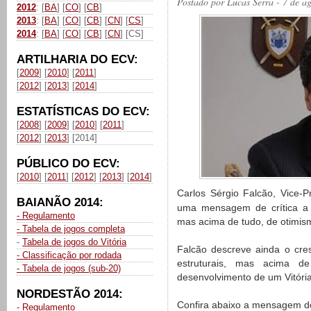
Postado por
Lucas Serra
- 7 de a
2012
: [
BA
] [
CO
] [
CB
]
2013
: [
BA
] [
CO
] [
CB
] [
CN
] [
CS
]
2014
: [
BA
] [
CO
] [
CB
] [
CN
] [CS]
ARTILHARIA DO ECV:
[
2009
] [
2010
] [
2011
]
[
2012
] [
2013
] [
2014
]
ESTATÍSTICAS DO ECV:
[
2008
] [
2009
] [
2010
] [
2011
]
[
2012
] [
2013
] [2014]
PÚBLICO DO ECV:
[
2010
] [
2011
] [
2012
] [
2013
] [
2014
]
Carlos Sérgio Falcão, Vice-P
BAIANÃO 2014:
uma mensagem de crítica a p
- Regulamento
mas acima de tudo, de otimis
- Tabela de jogos completa
-
Tabela de jogos do Vitória
Falcão descreve ainda o cres
- Classificação por rodada
estruturais, mas acima de
- Tabela de jogos (sub-20)
desenvolvimento de um Vitória
NORDESTÃO 2014:
Confira abaixo a mensagem de
- Regulamento