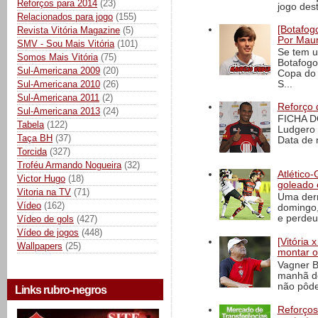
Reforços para 2014
(23)
jogo dest
Relacionados para jogo
(155)
[Botafogo
Revista Vitória Magazine
(5)
Por Maur
SMV - Sou Mais Vitória
(101)
Se tem u
Somos Mais Vitória
(75)
Botafogo
Sul-Americana 2009
(20)
Copa do 
Sul-Americana 2010
(26)
S...
Sul-Americana 2011
(2)
Reforço 
Sul-Americana 2013
(24)
FICHA D
Tabela
(122)
Ludgero 
Taça BH
(37)
Data de 
Torcida
(327)
Troféu Armando Nogueira
(32)
Atlético-
Victor Hugo
(18)
goleado 
Vitoria na TV
(71)
Uma derr
Vídeo
(162)
domingo,
e perdeu 
Vídeo de gols
(427)
Vídeo de jogos
(448)
[Vitória
Wallpapers
(25)
montar o
Vagner B
manhã de
não pôde
Links rubro-negros
Reforços