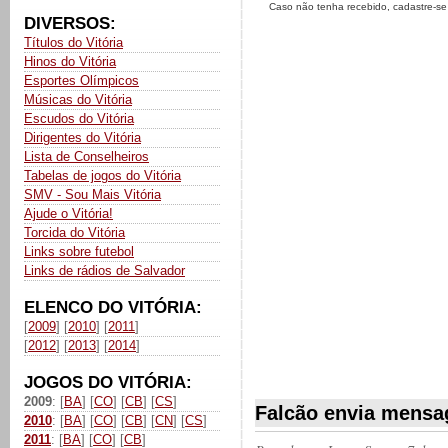
Caso não tenha recebido, cadastre-s
DIVERSOS:
Títulos do Vitória
Hinos do Vitória
Esportes Olímpicos
Músicas do Vitória
Escudos do Vitória
Dirigentes do Vitória
Lista de Conselheiros
Tabelas de jogos do Vitória
SMV - Sou Mais Vitória
Ajude o Vitória!
Torcida do Vitória
Links sobre futebol
Links de rádios de Salvador
ELENCO DO VITÓRIA:
[
2009
] [
2010
] [
2011
]
[
2012
] [
2013
] [
2014
]
JOGOS DO VITÓRIA:
2009
: [
BA
] [
CO
] [
CB
] [
CS
]
Falcão envia mensa
2010
: [
BA
] [
CO
] [
CB
] [
CN
] [
CS
]
2011
: [
BA
] [
CO
] [
CB
]