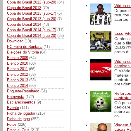
Copa do Brasil 2012 (sub-20)
(84)
Vitória c
Copa do Brasil 2013
(70)
Depois d
Copa do Brasil 2013 (sub-17)
(6)
resultou 
Copa do Brasil 2013 (sub-20)
(7)
acertou n
Copa do Brasil 2014
(43)
Copa do Brasil 2014 (sub-17)
(11)
Esse Vit
Copa do Brasil 2014 (sub-20)
(35)
Confesso
Download
(13)
que o fi
EC Feira de Santana
(11)
DEUS?!?!
prova di..
Eleições do Vitória
(64)
Elenco 2009
(64)
Vitória 
Elenco 2010
(60)
camisas 
Elenco 2011
(66)
O Vitóri
Elenco 2012
(59)
material
contrato
Elenco 2013
(63)
president
Elenco 2014
(60)
Enquete-Resultado
(61)
Reforços
Entrevista
(172)
contrata
Esclarecimentos
(9)
Olá pess
dedicare
Evento
(141)
sobre as
Ficha de jogador
(215)
co...
Ficha de jogo
(352)
Fotos
(226)
Viagem à 
Lucas Ro
Franciel Cruz
(213)