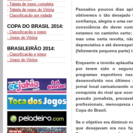
- Tabela de jogos completa
Passados poucos dias apó
-
Tabela de jogos do Vitória
obtivemos o tão desejado 
-
Classificação por rodada
confiança, alegria e uma ce
COPA DO BRASIL 2014:
consciência do dever cum
- Classificação e jogos
estamos no caminho certo; 
- Jogos do Vitória
mas uma certa revolta, nã
depreciativa e até desrespei
BRASILEIRÃO 2014:
(felizmente pequena parte) 
- Classificação e jogos
- Jogos do Vitória
Enquanto a torcida aplaudia
por terem sido o segund
programas esportivos nas
desenvolvido nos últimos 
jornal local caricaturando
conquista do rival que oco
pseudo jornalista, provav
profissionais, menospreza
Copa do Brasil.
Se o objetivo era diminuir 
que desejavam era nos faz