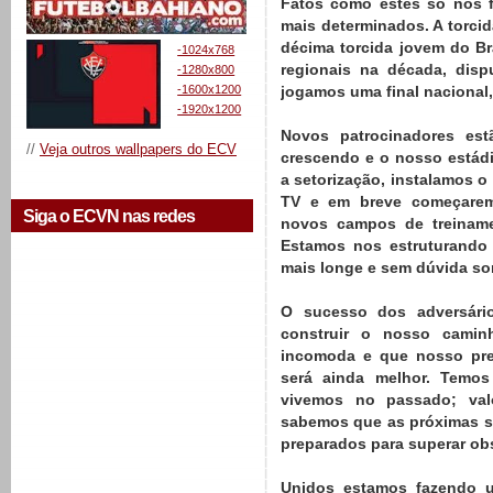
Fatos como estes só nos f
mais determinados. A torcid
décima torcida jovem do Br
-1024x768
regionais na década, disp
-1280x800
-1600x1200
jogamos uma final nacional
-1920x1200
Novos patrocinadores es
//
Veja outros wallpapers do ECV
crescendo e o nosso estád
a setorização, instalamos o
TV e em breve começarem
Siga o ECVN nas redes
novos campos de treiname
Estamos nos estruturando 
mais longe e sem dúvida so
O sucesso dos adversár
construir o nosso cami
incomoda e que nosso pres
será ainda melhor. Temos
vivemos no passado; val
sabemos que as próximas se
preparados para superar obs
Unidos estamos fazendo um