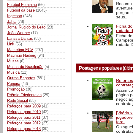
Resumo d
Futebol Feminino
(66)
aventure
Futebol da base
(1045)
pergamin
Ingresso
(245)
seus...
Jahia
(78)
Ficha do 
Jornal Rugido do Leão
(23)
rodada 
João Werther
(17)
Ficha de 
Larissa Dantas
(83)
Campeona
Link
(56)
rodada D
Marketing ECV
(297)
Maurício Naiberg
(94)
Musas
(6)
Musas do Brasileirão
(5)
Postagens populares (últim
Música
(12)
Outros Esportes
(881)
Reforços
Peneira
(43)
contrata
Promoção
(38)
Assim co
página p
Prêmio Friedenreich
(29)
negociaç
Rede Social
(58)
contrataç
Reforços para 2009
(41)
Reforços para 2010
(42)
[Vitória
Reforços para 2011
(37)
jogadore
fora.
Reforços para 2012
(27)
O zaguei
Reforços para 2013
(30)
contrata