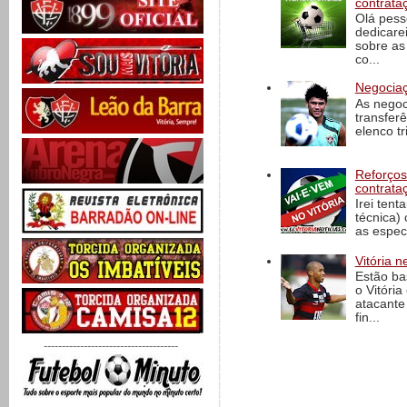
contrata
Olá pess
dedicare
sobre as
co...
Negociaç
As negoc
transfer
elenco t
Reforços
contrata
Irei tent
técnica)
as espec
Vitória n
Estão ba
o Vitóri
atacante
fin...
-------------------------------------