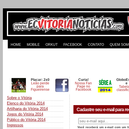
HOME
MOBILE
ORKUT
FACEBOOK
CONTATO
QUEM SOM
Placar: 2x0
Curta!
GloboE
Leão perde
Nossa Fan
e
para
Page no
Tabel
Figueirense
Facebook
classifi
Sobre o Vitória
Elenco do Vitória 2014
Artilharia do Vitória 2014
Cadastre seu e-mail para re
Jogos do Vitória 2014
Público do Vitória 2014
Ingressos
Você receberá um e-mail com um lin