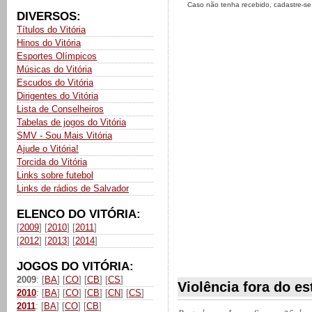
Caso não tenha recebido, cadastre-s
DIVERSOS:
Títulos do Vitória
Hinos do Vitória
Esportes Olímpicos
Músicas do Vitória
Escudos do Vitória
Dirigentes do Vitória
Lista de Conselheiros
Tabelas de jogos do Vitória
SMV - Sou Mais Vitória
Ajude o Vitória!
Torcida do Vitória
Links sobre futebol
Links de rádios de Salvador
ELENCO DO VITÓRIA:
[
2009
] [
2010
] [
2011
]
[
2012
] [
2013
] [
2014
]
JOGOS DO VITÓRIA:
2009
: [
BA
] [
CO
] [
CB
] [
CS
]
Violência fora do e
2010
: [
BA
] [
CO
] [
CB
] [
CN
] [
CS
]
2011
: [
BA
] [
CO
] [
CB
]