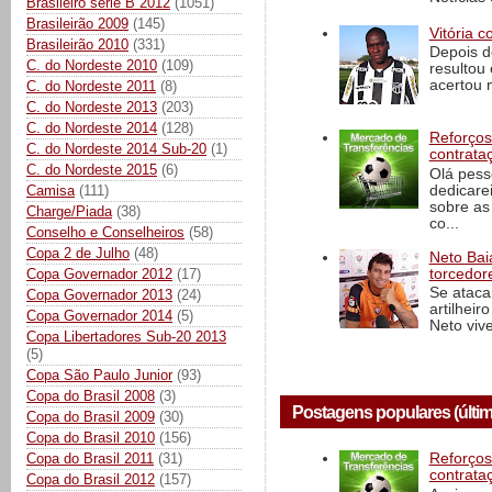
Brasileiro série B 2012
(1051)
Brasileirão 2009
(145)
Vitória c
Brasileirão 2010
(331)
Depois d
C. do Nordeste 2010
(109)
resultou 
acertou n
C. do Nordeste 2011
(8)
C. do Nordeste 2013
(203)
C. do Nordeste 2014
(128)
Reforços
C. do Nordeste 2014 Sub-20
(1)
contrata
C. do Nordeste 2015
(6)
Olá pess
dedicare
Camisa
(111)
sobre as
Charge/Piada
(38)
co...
Conselho e Conselheiros
(58)
Copa 2 de Julho
(48)
Neto Baia
Copa Governador 2012
(17)
torcedore
Se ataca
Copa Governador 2013
(24)
artilheir
Copa Governador 2014
(5)
Neto vive
Copa Libertadores Sub-20 2013
(5)
Copa São Paulo Junior
(93)
Copa do Brasil 2008
(3)
Postagens populares (últim
Copa do Brasil 2009
(30)
Copa do Brasil 2010
(156)
Copa do Brasil 2011
(31)
Reforços
contrata
Copa do Brasil 2012
(157)