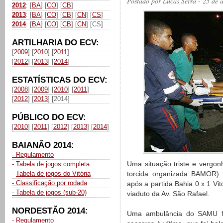
Postado por
Lucas Serra
- 25 de 
2012
: [
BA
] [
CO
] [
CB
]
2013
: [
BA
] [
CO
] [
CB
] [
CN
] [
CS
]
2014
: [
BA
] [
CO
] [
CB
] [
CN
] [CS]
ARTILHARIA DO ECV:
[
2009
] [
2010
] [
2011
]
[
2012
] [
2013
] [
2014
]
ESTATÍSTICAS DO ECV:
[
2008
] [
2009
] [
2010
] [
2011
]
[
2012
] [
2013
] [2014]
PÚBLICO DO ECV:
[
2010
] [
2011
] [
2012
] [
2013
] [
2014
]
BAIANÃO 2014:
- Regulamento
Uma situação triste e vergon
- Tabela de jogos completa
-
Tabela de jogos do Vitória
torcida organizada BAMOR) f
- Classificação por rodada
após a partida Bahia 0 x 1 Vit
- Tabela de jogos (sub-20)
viaduto da Av. São Rafael.
NORDESTÃO 2014:
Uma ambulância do SAMU fo
- Regulamento