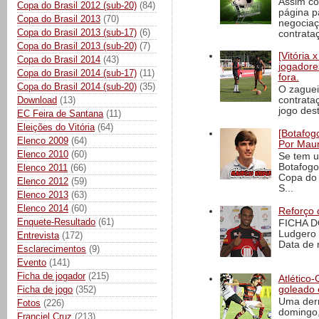
Assim co
Copa do Brasil 2012 (sub-20)
(84)
página p
Copa do Brasil 2013
(70)
negociaç
Copa do Brasil 2013 (sub-17)
(6)
contrataç
Copa do Brasil 2013 (sub-20)
(7)
[Vitória
Copa do Brasil 2014
(43)
jogadore
Copa do Brasil 2014 (sub-17)
(11)
fora.
Copa do Brasil 2014 (sub-20)
(35)
O zaguei
Download
(13)
contrata
jogo dest
EC Feira de Santana
(11)
Eleições do Vitória
(64)
[Botafogo
Elenco 2009
(64)
Por Maur
Elenco 2010
(60)
Se tem u
Botafogo
Elenco 2011
(66)
Copa do 
Elenco 2012
(59)
S...
Elenco 2013
(63)
Elenco 2014
(60)
Reforço 
Enquete-Resultado
(61)
FICHA D
Ludgero 
Entrevista
(172)
Data de 
Esclarecimentos
(9)
Evento
(141)
Ficha de jogador
(215)
Atlético-
goleado 
Ficha de jogo
(352)
Uma derr
Fotos
(226)
domingo,
Franciel Cruz
(213)