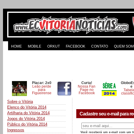
HOME
MOBILE
ORKUT
FACEBOOK
CONTATO
QUEM SOM
Placar: 2x0
Curta!
GloboE
Leão perde
Nossa Fan
e
para
Page no
Tabel
Figueirense
Facebook
classifi
Sobre o Vitória
Elenco do Vitória 2014
Artilharia do Vitória 2014
Cadastre seu e-mail para re
Jogos do Vitória 2014
Público do Vitória 2014
Ingressos
Você receberá um e-mail com um lin