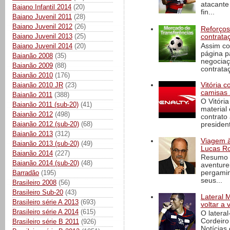
atacante
Baiano Infantil 2014
(20)
fin...
Baiano Juvenil 2011
(28)
Baiano Juvenil 2012
(26)
Reforços
Baiano Juvenil 2013
(25)
contrata
Assim co
Baiano Juvenil 2014
(20)
página p
Baianão 2008
(35)
negociaç
Baianão 2009
(88)
contrataç
Baianão 2010
(176)
Baianão 2010 JR
(23)
Vitória 
camisas 
Baianão 2011
(388)
O Vitóri
Baianão 2011 (sub-20)
(41)
material
Baianão 2012
(498)
contrato
Baianão 2012 (sub-20)
(68)
president
Baianão 2013
(312)
Viagem à 
Baianão 2013 (sub-20)
(49)
Lucas Ro
Baianão 2014
(227)
Resumo d
Baianão 2014 (sub-20)
(48)
aventure
Barradão
(195)
pergamin
seus...
Brasileiro 2008
(56)
Brasileiro Sub-20
(43)
Lateral 
Brasileiro série A 2013
(693)
voltar a 
Brasileiro série A 2014
(615)
O latera
Cordeiro
Brasileiro série B 2011
(926)
Notícias 