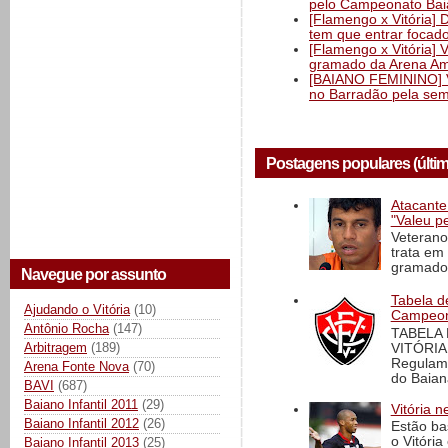
pelo Campeonato Ba
[Flamengo x Vitória] 
tem que entrar focad
[Flamengo x Vitória] 
gramado da Arena Am
[BAIANO FEMININO] Vi
no Barradão pela semi
Postagens populares (últi
Atacante
"Valeu p
Veterano
trata em
gramado 
Navegue por assunto
Tabela d
Ajudando o Vitória
(10)
Campeona
Antônio Rocha
(147)
TABELA
Arbitragem
(189)
VITÓRIA
Regulame
Arena Fonte Nova
(70)
do Baian
BAVI
(687)
Baiano Infantil 2011
(29)
Vitória n
Baiano Infantil 2012
(26)
Estão ba
o Vitóri
Baiano Infantil 2013
(25)