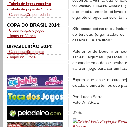
socorros à vítima, que foi ba
- Tabela de jogos completa
foi Wesley Oliveira Almeida
-
Tabela de jogos do Vitória
que imediatamente foi levad
-
Classificação por rodada
o garoto chegou consciente no 
COPA DO BRASIL 2014:
São essas coisas que afastam 
- Classificação e jogos
de torcidas (organizadas ou
- Jogos do Vitória
caseiras... e até tiro!!?
BRASILEIRÃO 2014:
Pelo amor de Deus, ir armad
- Classificação e jogos
Talvez algumas pessoas
- Jogos do Vitória
acontecimento desse acaba c
vai à um jogo para ser um laz
Espero que esse mostro sej
cidade, e ainda temos que pas
Por: Lucas Serra
Foto: A TARDE
Envie: