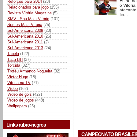
Estão ba
Reforços para 2014
(23)
o Vitóri
Relacionados para jogo
(155)
atacante
Revista Vitória Magazine
(5)
fin...
SMV - Sou Mais Vitória
(101)
Somos Mais Vitória
(75)
Sul-Americana 2009
(20)
Sul-Americana 2010
(26)
Sul-Americana 2011
(2)
Sul-Americana 2013
(24)
Tabela
(122)
Taça BH
(37)
Torcida
(327)
Troféu Armando Nogueira
(32)
Victor Hugo
(18)
Vitoria na TV
(71)
Vídeo
(162)
Vídeo de gols
(427)
Vídeo de jogos
(448)
Wallpapers
(25)
Links rubro-negros
CAMPEONATO BRASILEIRO 