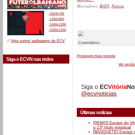
Marcadores:
BAVI
,
Notícia
-1024x768
-1280x800
__________
-1600x1200
-1920x1200
//
Veja outros wallpapers do ECV
Comentários
Postagem mais recente
Siga o ECVN nas redes
Ver versã
Siga o
EC
Vitória
No
@ecvnoticias
Últimas notícias
[REMO] Equipe do Vitó
o 13º título estadual
[BASQUETE] Equipe mas