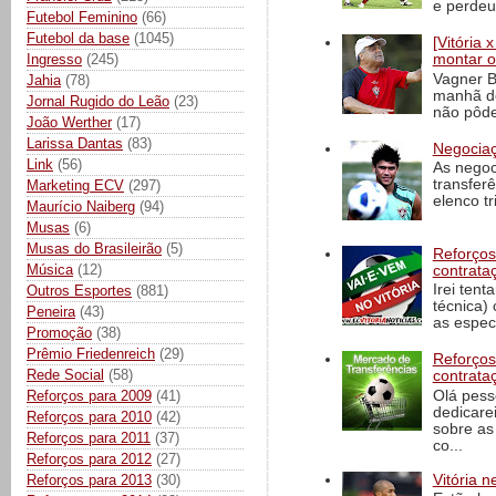
e perdeu 
Futebol Feminino
(66)
Futebol da base
(1045)
[Vitória
Ingresso
(245)
montar o
Vagner B
Jahia
(78)
manhã de
Jornal Rugido do Leão
(23)
não pôde
João Werther
(17)
Larissa Dantas
(83)
Negociaç
Link
(56)
As negoc
transfer
Marketing ECV
(297)
elenco t
Maurício Naiberg
(94)
Musas
(6)
Musas do Brasileirão
(5)
Reforços
Música
(12)
contrata
Irei tent
Outros Esportes
(881)
técnica)
Peneira
(43)
as espec
Promoção
(38)
Prêmio Friedenreich
(29)
Reforços
Rede Social
(58)
contrata
Olá pess
Reforços para 2009
(41)
dedicare
Reforços para 2010
(42)
sobre as
Reforços para 2011
(37)
co...
Reforços para 2012
(27)
Reforços para 2013
(30)
Vitória n