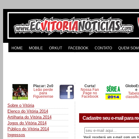
HOME
MOBILE
ORKUT
FACEBOOK
CONTATO
QUEM SOM
Placar: 2x0
Curta!
GloboE
Leão perde
Nossa Fan
e
para
Page no
Tabel
Figueirense
Facebook
classifi
Sobre o Vitória
Elenco do Vitória 2014
Artilharia do Vitória 2014
Cadastre seu e-mail para re
Jogos do Vitória 2014
Público do Vitória 2014
Ingressos
Você receberá um e-mail com um lin