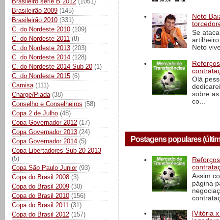
Brasileiro série B 2012
(1051)
Brasileirão 2009
(145)
Neto Baia
Brasileirão 2010
(331)
torcedore
C. do Nordeste 2010
(109)
Se ataca
C. do Nordeste 2011
(8)
artilheir
Neto vive
C. do Nordeste 2013
(203)
C. do Nordeste 2014
(128)
Reforços
C. do Nordeste 2014 Sub-20
(1)
contrata
C. do Nordeste 2015
(6)
Olá pess
Camisa
(111)
dedicare
sobre as
Charge/Piada
(38)
co...
Conselho e Conselheiros
(58)
Copa 2 de Julho
(48)
Copa Governador 2012
(17)
Copa Governador 2013
(24)
Postagens populares (últim
Copa Governador 2014
(5)
Copa Libertadores Sub-20 2013
(5)
Reforços
contrata
Copa São Paulo Junior
(93)
Assim co
Copa do Brasil 2008
(3)
página p
Copa do Brasil 2009
(30)
negociaç
Copa do Brasil 2010
(156)
contrataç
Copa do Brasil 2011
(31)
[Vitória
Copa do Brasil 2012
(157)