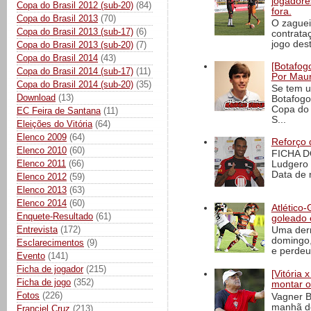
jogadore
Copa do Brasil 2012 (sub-20)
(84)
fora.
Copa do Brasil 2013
(70)
O zaguei
Copa do Brasil 2013 (sub-17)
(6)
contrata
jogo dest
Copa do Brasil 2013 (sub-20)
(7)
Copa do Brasil 2014
(43)
[Botafogo
Copa do Brasil 2014 (sub-17)
(11)
Por Maur
Copa do Brasil 2014 (sub-20)
(35)
Se tem u
Download
(13)
Botafogo
Copa do 
EC Feira de Santana
(11)
S...
Eleições do Vitória
(64)
Elenco 2009
(64)
Reforço 
Elenco 2010
(60)
FICHA D
Elenco 2011
(66)
Ludgero 
Data de 
Elenco 2012
(59)
Elenco 2013
(63)
Elenco 2014
(60)
Atlético-
Enquete-Resultado
(61)
goleado 
Entrevista
(172)
Uma derr
domingo,
Esclarecimentos
(9)
e perdeu 
Evento
(141)
Ficha de jogador
(215)
[Vitória
Ficha de jogo
(352)
montar o
Fotos
(226)
Vagner B
manhã de
Franciel Cruz
(213)