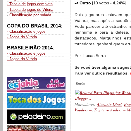
-> Outro
[10 votos -
4,24%
]
- Tabela de jogos completa
-
Tabela de jogos do Vitória
Dois jogadores estavam qu
-
Classificação por rodada
Viáfara, mas após a sequênci
COPA DO BRASIL 2014:
Pode parecer até estranho, 
- Classificação e jogos
nenhuma é para a defesa, 
- Jogos do Vitória
destacados. Marquinhos está
torcedores, ganhará quem err
BRASILEIRÃO 2014:
- Classificação e jogos
Por: Lucas Serra
- Jogos do Vitória
Se você tiver alguma suges
Para ver outros resultados,
Envie:
Marcadores:
Atacante Dinei
,
Enq
Vanderson
,
Zagueiro Anderson Ma
__________