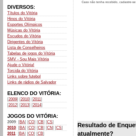
Caso não tenha recebido, cadastre-s
DIVERSOS:
Títulos do Vitória
Hinos do Vitória
Esportes Olímpicos
Músicas do Vitória
Escudos do Vitória
Dirigentes do Vitória
Lista de Conselheiros
Tabelas de jogos do Vitória
SMV - Sou Mais Vitória
Ajude o Vitória!
Torcida do Vitória
Links sobre futebol
Links de rádios de Salvador
ELENCO DO VITÓRIA:
[
2009
] [
2010
] [
2011
]
[
2012
] [
2013
] [
2014
]
JOGOS DO VITÓRIA:
2009
: [
BA
] [
CO
] [
CB
] [
CS
]
Resultado de Enquet
2010
: [
BA
] [
CO
] [
CB
] [
CN
] [
CS
]
atualmente?
2011
: [
BA
] [
CO
] [
CB
]