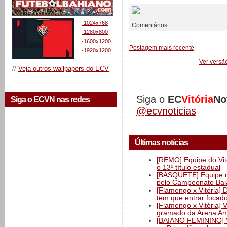
-1024x768
Comentários
-1280x800
-1600x1200
Postagem mais recente
-1920x1200
Ver versã
//
Veja outros wallpapers do ECV
Siga o
EC
Vitória
No
Siga o ECVN nas redes
@ecvnoticias
Últimas notícias
[REMO] Equipe do Vitó
o 13º título estadual
[BASQUETE] Equipe mas
pelo Campeonato Ba
[Flamengo x Vitória] 
tem que entrar focad
[Flamengo x Vitória] 
gramado da Arena Am
[BAIANO FEMININO] Vi