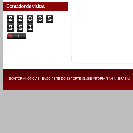
Contador de visitas
2
2
0
3
5
9
5
1
ECVITORIANOTICIAS - BLOG / SITE DO ESPORTE CLUBE VITÓRIA (BAHIA - BRASIL) -