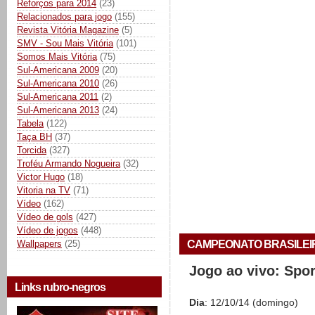
Reforços para 2014
(23)
Relacionados para jogo
(155)
Revista Vitória Magazine
(5)
SMV - Sou Mais Vitória
(101)
Somos Mais Vitória
(75)
Sul-Americana 2009
(20)
Sul-Americana 2010
(26)
Sul-Americana 2011
(2)
Sul-Americana 2013
(24)
Tabela
(122)
Taça BH
(37)
Torcida
(327)
Troféu Armando Nogueira
(32)
Victor Hugo
(18)
Vitoria na TV
(71)
Vídeo
(162)
Vídeo de gols
(427)
Vídeo de jogos
(448)
CAMPEONATO BRASILEIRO 
Wallpapers
(25)
Jogo ao vivo: Spo
Links rubro-negros
Dia
: 12/10/14 (domingo)