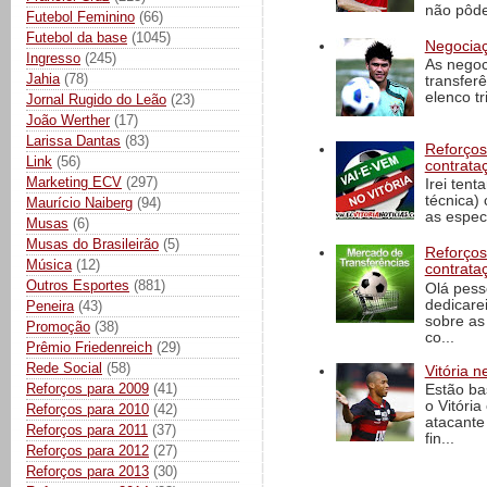
não pôde
Futebol Feminino
(66)
Futebol da base
(1045)
Negociaç
Ingresso
(245)
As negoc
Jahia
(78)
transfer
elenco t
Jornal Rugido do Leão
(23)
João Werther
(17)
Larissa Dantas
(83)
Reforços
Link
(56)
contrata
Marketing ECV
(297)
Irei tent
técnica)
Maurício Naiberg
(94)
as espec
Musas
(6)
Musas do Brasileirão
(5)
Reforços
Música
(12)
contrata
Outros Esportes
(881)
Olá pess
dedicare
Peneira
(43)
sobre as
Promoção
(38)
co...
Prêmio Friedenreich
(29)
Rede Social
(58)
Vitória n
Reforços para 2009
(41)
Estão ba
o Vitóri
Reforços para 2010
(42)
atacante
Reforços para 2011
(37)
fin...
Reforços para 2012
(27)
Reforços para 2013
(30)