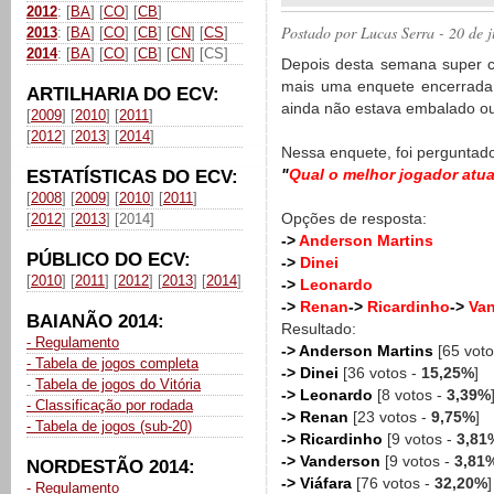
2012
: [
BA
] [
CO
] [
CB
]
Postado por
Lucas Serra
- 20 de 
2013
: [
BA
] [
CO
] [
CB
] [
CN
] [
CS
]
2014
: [
BA
] [
CO
] [
CB
] [
CN
] [CS]
Depois desta semana super co
mais uma enquete encerrada.
ARTILHARIA DO ECV:
ainda não estava embalado ou
[
2009
] [
2010
] [
2011
]
[
2012
] [
2013
] [
2014
]
Nessa enquete, foi perguntad
"
Qual o melhor jogador atu
ESTATÍSTICAS DO ECV:
[
2008
] [
2009
] [
2010
] [
2011
]
Opções de resposta:
[
2012
] [
2013
] [2014]
->
Anderson Martins
PÚBLICO DO ECV:
->
Dinei
[
2010
] [
2011
] [
2012
] [
2013
] [
2014
]
->
Leonardo
->
Renan
->
Ricardinho
->
Van
BAIANÃO 2014:
Resultado:
- Regulamento
-> Anderson Martins
[65 voto
- Tabela de jogos completa
-> Dinei
[36 votos -
15,25%
]
-
Tabela de jogos do Vitória
-> Leonardo
[8 votos -
3,39%
- Classificação por rodada
-> Renan
[23 votos -
9,75%
]
- Tabela de jogos (sub-20)
-> Ricardinho
[9 votos -
3,81
-> Vanderson
[9 votos -
3,81
NORDESTÃO 2014:
-> Viáfara
[76 votos -
32,20%
]
- Regulamento