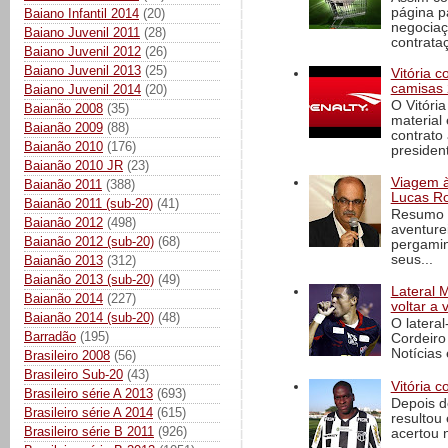
página p
Baiano Infantil 2014
(20)
negociaç
Baiano Juvenil 2011
(28)
contrataç
Baiano Juvenil 2012
(26)
Baiano Juvenil 2013
(25)
Vitória 
camisas 
Baiano Juvenil 2014
(20)
O Vitóri
Baianão 2008
(35)
material
Baianão 2009
(88)
contrato
Baianão 2010
(176)
president
Baianão 2010 JR
(23)
Viagem à 
Baianão 2011
(388)
Lucas Ro
Baianão 2011 (sub-20)
(41)
Resumo d
Baianão 2012
(498)
aventure
Baianão 2012 (sub-20)
(68)
pergamin
seus...
Baianão 2013
(312)
Baianão 2013 (sub-20)
(49)
Lateral 
Baianão 2014
(227)
voltar a 
Baianão 2014 (sub-20)
(48)
O latera
Barradão
(195)
Cordeiro
Notícias 
Brasileiro 2008
(56)
Brasileiro Sub-20
(43)
Vitória c
Brasileiro série A 2013
(693)
Depois d
Brasileiro série A 2014
(615)
resultou 
Brasileiro série B 2011
(926)
acertou n