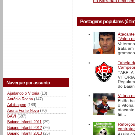
no Barradão pela semi
Postagens populares (últi
Atacante
"Valeu p
Veterano
trata em
gramado 
Tabela d
Campeona
TABELA
VITÓRIA
Regulame
Navegue por assunto
do Baian
Ajudando o Vitória
(10)
Vitória n
Antônio Rocha
(147)
Estão ba
Arbitragem
(189)
o Vitóri
atacante
Arena Fonte Nova
(70)
fin...
BAVI
(687)
Baiano Infantil 2011
(29)
Reforços
Baiano Infantil 2012
(26)
contrata
Baiano Infantil 2013
(25)
Assim co