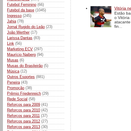
Futebol Feminino
(66)
Vitória n
Futebol da base
(1045)
Estão ba
Ingresso
(245)
o Vitóri
Jahia
(78)
atacante
fin...
Jornal Rugido do Leão
(23)
João Werther
(17)
Larissa Dantas
(83)
Link
(56)
Marketing ECV
(297)
Maurício Naiberg
(94)
Musas
(6)
Musas do Brasileirão
(5)
Música
(12)
Outros Esportes
(881)
Peneira
(43)
Promoção
(38)
Prêmio Friedenreich
(29)
Rede Social
(58)
Reforços para 2009
(41)
Reforços para 2010
(42)
Reforços para 2011
(37)
Reforços para 2012
(27)
Reforços para 2013
(30)