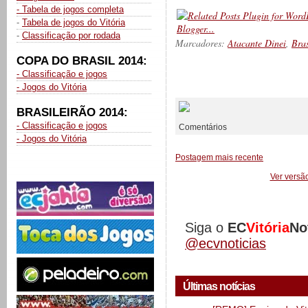
- Tabela de jogos completa
-
Tabela de jogos do Vitória
-
Classificação por rodada
Marcadores:
Atacante Dinei
,
Bras
COPA DO BRASIL 2014:
- Classificação e jogos
__________
- Jogos do Vitória
BRASILEIRÃO 2014:
- Classificação e jogos
Comentários
- Jogos do Vitória
Postagem mais recente
Ver versã
Siga o
EC
Vitória
No
@ecvnoticias
Últimas notícias