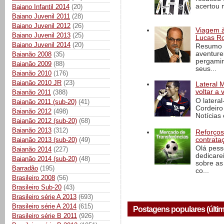
acertou n
Baiano Infantil 2014
(20)
Baiano Juvenil 2011
(28)
Baiano Juvenil 2012
(26)
Viagem à 
Baiano Juvenil 2013
(25)
Lucas Ro
Baiano Juvenil 2014
(20)
Resumo d
aventure
Baianão 2008
(35)
pergamin
Baianão 2009
(88)
seus...
Baianão 2010
(176)
Baianão 2010 JR
(23)
Lateral 
voltar a 
Baianão 2011
(388)
O latera
Baianão 2011 (sub-20)
(41)
Cordeiro
Baianão 2012
(498)
Notícias 
Baianão 2012 (sub-20)
(68)
Baianão 2013
(312)
Reforços
contrata
Baianão 2013 (sub-20)
(49)
Olá pess
Baianão 2014
(227)
dedicare
Baianão 2014 (sub-20)
(48)
sobre as
Barradão
(195)
co...
Brasileiro 2008
(56)
Brasileiro Sub-20
(43)
Brasileiro série A 2013
(693)
Brasileiro série A 2014
(615)
Postagens populares (últim
Brasileiro série B 2011
(926)