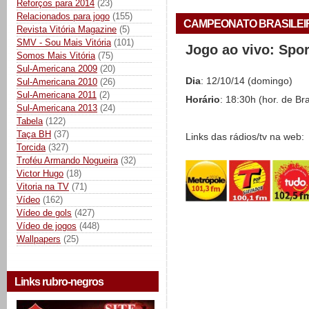
Reforços para 2014
(23)
Relacionados para jogo
(155)
CAMPEONATO BRASILEIRO 
Revista Vitória Magazine
(5)
SMV - Sou Mais Vitória
(101)
Jogo ao vivo: Spo
Somos Mais Vitória
(75)
Sul-Americana 2009
(20)
Dia
: 12/10/14 (domingo)
Sul-Americana 2010
(26)
Sul-Americana 2011
(2)
Horário
: 18:30h (hor. de Bra
Sul-Americana 2013
(24)
Tabela
(122)
Taça BH
(37)
Links das rádios/tv na web:
Torcida
(327)
Troféu Armando Nogueira
(32)
Victor Hugo
(18)
Vitoria na TV
(71)
Vídeo
(162)
Vídeo de gols
(427)
Vídeo de jogos
(448)
Wallpapers
(25)
Links rubro-negros