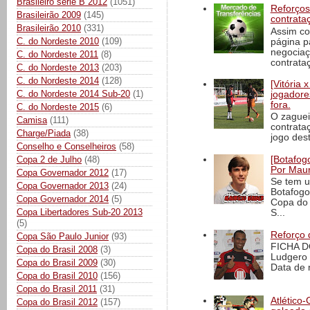
Brasileiro série B 2012
(1051)
Reforços
Brasileirão 2009
(145)
contrata
Brasileirão 2010
(331)
Assim co
C. do Nordeste 2010
(109)
página p
negociaç
C. do Nordeste 2011
(8)
contrataç
C. do Nordeste 2013
(203)
C. do Nordeste 2014
(128)
[Vitória
C. do Nordeste 2014 Sub-20
(1)
jogadore
fora.
C. do Nordeste 2015
(6)
O zaguei
Camisa
(111)
contrata
Charge/Piada
(38)
jogo dest
Conselho e Conselheiros
(58)
[Botafogo
Copa 2 de Julho
(48)
Por Maur
Copa Governador 2012
(17)
Se tem u
Copa Governador 2013
(24)
Botafogo
Copa Governador 2014
(5)
Copa do 
Copa Libertadores Sub-20 2013
S...
(5)
Reforço 
Copa São Paulo Junior
(93)
FICHA D
Copa do Brasil 2008
(3)
Ludgero 
Copa do Brasil 2009
(30)
Data de 
Copa do Brasil 2010
(156)
Copa do Brasil 2011
(31)
Atlético-
Copa do Brasil 2012
(157)