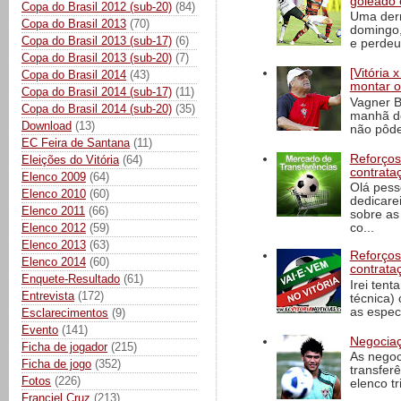
goleado 
Copa do Brasil 2012 (sub-20)
(84)
Uma derr
Copa do Brasil 2013
(70)
domingo,
Copa do Brasil 2013 (sub-17)
(6)
e perdeu 
Copa do Brasil 2013 (sub-20)
(7)
[Vitória
Copa do Brasil 2014
(43)
montar o
Copa do Brasil 2014 (sub-17)
(11)
Vagner B
Copa do Brasil 2014 (sub-20)
(35)
manhã de
Download
(13)
não pôde
EC Feira de Santana
(11)
Reforços
Eleições do Vitória
(64)
contrata
Elenco 2009
(64)
Olá pess
Elenco 2010
(60)
dedicare
Elenco 2011
(66)
sobre as
Elenco 2012
(59)
co...
Elenco 2013
(63)
Reforços
Elenco 2014
(60)
contrata
Enquete-Resultado
(61)
Irei tent
Entrevista
(172)
técnica)
as espec
Esclarecimentos
(9)
Evento
(141)
Negociaç
Ficha de jogador
(215)
As negoc
Ficha de jogo
(352)
transfer
Fotos
(226)
elenco t
Franciel Cruz
(213)