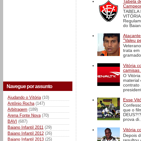
Tabela d
Campeona
TABELA
VITÓRIA
Regulame
do Baian
Atacante
"Valeu p
Veterano
trata em
gramado 
Vitória 
camisas 
O Vitóri
material
contrato
Navegue por assunto
president
Ajudando o Vitória
(10)
Esse Vit
Antônio Rocha
(147)
Confesso
Arbitragem
(189)
que o fi
DEUS?!?!
Arena Fonte Nova
(70)
prova di..
BAVI
(687)
Baiano Infantil 2011
(29)
Vitória c
Baiano Infantil 2012
(26)
Depois d
Baiano Infantil 2013
(25)
resultou 