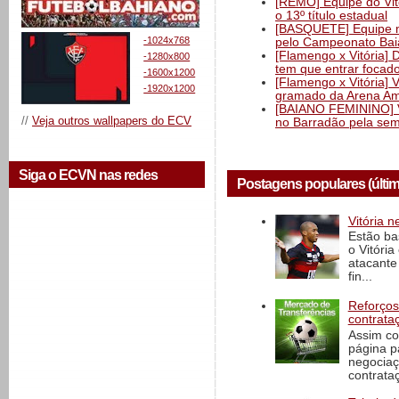
[REMO] Equipe do Vitó
o 13º título estadual
[BASQUETE] Equipe mas
-1024x768
pelo Campeonato Ba
[Flamengo x Vitória] 
-1280x800
tem que entrar focad
-1600x1200
[Flamengo x Vitória] 
-1920x1200
gramado da Arena Am
[BAIANO FEMININO] Vi
//
Veja outros wallpapers do ECV
no Barradão pela semi
Siga o ECVN nas redes
Postagens populares (últi
Vitória n
Estão ba
o Vitóri
atacante
fin...
Reforços
contrata
Assim co
página p
negociaç
contrataç