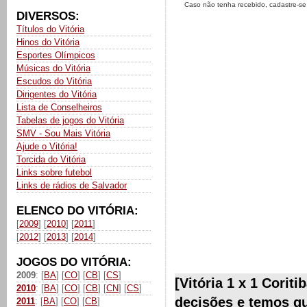
Caso não tenha recebido, cadastre-s
DIVERSOS:
Títulos do Vitória
Hinos do Vitória
Esportes Olímpicos
Músicas do Vitória
Escudos do Vitória
Dirigentes do Vitória
Lista de Conselheiros
Tabelas de jogos do Vitória
SMV - Sou Mais Vitória
Ajude o Vitória!
Torcida do Vitória
Links sobre futebol
Links de rádios de Salvador
ELENCO DO VITÓRIA:
[
2009
] [
2010
] [
2011
]
[
2012
] [
2013
] [
2014
]
JOGOS DO VITÓRIA:
2009
: [
BA
] [
CO
] [
CB
] [
CS
]
[Vitória 1 x 1 Corit
2010
: [
BA
] [
CO
] [
CB
] [
CN
] [
CS
]
decisões e temos qu
2011
: [
BA
] [
CO
] [
CB
]