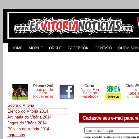
HOME
MOBILE
ORKUT
FACEBOOK
CONTATO
QUEM SOM
Placar: 2x0
Curta!
GloboE
Leão perde
Nossa Fan
e
para
Page no
Tabel
Figueirense
Facebook
classifi
Sobre o Vitória
Elenco do Vitória 2014
Artilharia do Vitória 2014
Cadastre seu e-mail para re
Jogos do Vitória 2014
Público do Vitória 2014
Ingressos
Você receberá um e-mail com um lin