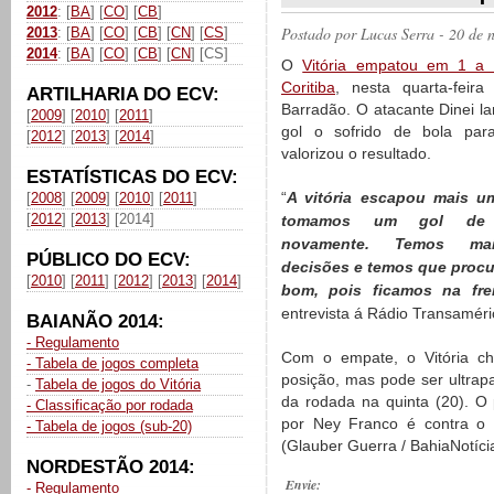
2012
: [
BA
] [
CO
] [
CB
]
Postado por
Lucas Serra
- 20 de 
2013
: [
BA
] [
CO
] [
CB
] [
CN
] [
CS
]
2014
: [
BA
] [
CO
] [
CB
] [
CN
] [CS]
O
Vitória empatou em 1 a
Coritiba
, nesta quarta-feira
ARTILHARIA DO ECV:
Barradão. O atacante Dinei l
[
2009
] [
2010
] [
2011
]
gol o sofrido de bola par
[
2012
] [
2013
] [
2014
]
valorizou o resultado.
ESTATÍSTICAS DO ECV:
“
A vitória escapou mais u
[
2008
] [
2009
] [
2010
] [
2011
]
[
2012
] [
2013
] [2014]
tomamos um gol de 
novamente. Temos ma
PÚBLICO DO ECV:
decisões e temos que procurar
[
2010
] [
2011
] [
2012
] [
2013
] [
2014
]
bom, pois ficamos na fre
entrevista á Rádio Transamér
BAIANÃO 2014:
- Regulamento
Com o empate, o Vitória c
- Tabela de jogos completa
posição, mas pode ser ultra
-
Tabela de jogos do Vitória
da rodada na quinta (20). 
- Classificação por rodada
por Ney Franco é contra o F
- Tabela de jogos (sub-20)
(Glauber Guerra / BahiaNotíci
NORDESTÃO 2014:
Envie:
- Regulamento