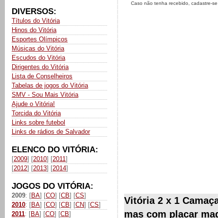
Caso não tenha recebido, cadastre-s
DIVERSOS:
Títulos do Vitória
Hinos do Vitória
Esportes Olímpicos
Músicas do Vitória
Escudos do Vitória
Dirigentes do Vitória
Lista de Conselheiros
Tabelas de jogos do Vitória
SMV - Sou Mais Vitória
Ajude o Vitória!
Torcida do Vitória
Links sobre futebol
Links de rádios de Salvador
ELENCO DO VITÓRIA:
[
2009
] [
2010
] [
2011
]
[
2012
] [
2013
] [
2014
]
JOGOS DO VITÓRIA:
2009
: [
BA
] [
CO
] [
CB
] [
CS
]
Vitória 2 x 1 Camaçar
2010
: [
BA
] [
CO
] [
CB
] [
CN
] [
CS
]
mas com placar ma
2011
: [
BA
] [
CO
] [
CB
]