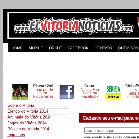
HOME
MOBILE
ORKUT
FACEBOOK
CONTATO
QUEM SOM
Placar: 2x0
Curta!
GloboE
Leão perde
Nossa Fan
e
para
Page no
Tabel
Figueirense
Facebook
classifi
Sobre o Vitória
Elenco do Vitória 2014
Artilharia do Vitória 2014
Cadastre seu e-mail para re
Jogos do Vitória 2014
Público do Vitória 2014
Ingressos
Você receberá um e-mail com um lin