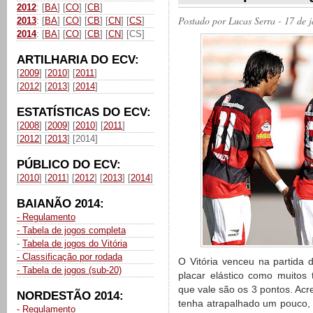
2012
: [
BA
] [
CO
] [
CB
]
Postado por
Lucas Serra
- 17 de 
2013
: [
BA
] [
CO
] [
CB
] [
CN
] [
CS
]
2014
: [
BA
] [
CO
] [
CB
] [
CN
] [CS]
ARTILHARIA DO ECV:
[
2009
] [
2010
] [
2011
]
[
2012
] [
2013
] [
2014
]
ESTATÍSTICAS DO ECV:
[
2008
] [
2009
] [
2010
] [
2011
]
[
2012
] [
2013
] [2014]
PÚBLICO DO ECV:
[
2010
] [
2011
] [
2012
] [
2013
] [
2014
]
BAIANÃO 2014:
- Regulamento
- Tabela de jogos completa
-
Tabela de jogos do Vitória
- Classificação por rodada
O Vitória venceu na partida 
- Tabela de jogos (sub-20)
placar elástico como muitos
que vale são os 3 pontos. Acr
NORDESTÃO 2014:
tenha atrapalhado um pouco,
- Regulamento