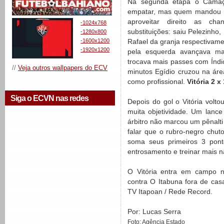
Na segunda etapa o Camaça
empatar, mas quem mandou no
aproveitar direito as cha
-1024x768
substituições: saiu Pelezinho
-1280x800
-1600x1200
Rafael da granja respectivame
-1920x1200
pela esquerda avançava ma
trocava mais passes com Índi
//
Veja outros wallpapers do ECV
minutos Egídio cruzou na áre
como profissional.
Vitória 2 x
Siga o ECVN nas redes
Depois do gol o Vitória volt
muita objetividade. Um lance
árbitro não marcou um pênal
falar que o rubro-negro chuto
soma seus primeiros 3 ponto
entrosamento e treinar mais 
O Vitória entra em campo na
contra O Itabuna fora de casa
TV Itapoan / Rede Record.
Por: Lucas Serra
Foto: Agência Estado