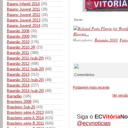
Baiano Infantil 2014
(20)
Baiano Juvenil 2011
(28)
Baiano Juvenil 2012
(26)
Envie:
Baiano Juvenil 2013
(25)
Baiano Juvenil 2014
(20)
Baianão 2008
(35)
Baianão 2009
(88)
Marcadores:
Baianão 2010
,
Fotos
Baianão 2010
(176)
Baianão 2010 JR
(23)
Baianão 2011
(388)
__________
Baianão 2011 (sub-20)
(41)
Baianão 2012
(498)
Baianão 2012 (sub-20)
(68)
Baianão 2013
(312)
Comentários
Baianão 2013 (sub-20)
(49)
Baianão 2014
(227)
Postagem mais recente
Baianão 2014 (sub-20)
(48)
Ver versã
Barradão
(195)
Brasileiro 2008
(56)
Brasileiro Sub-20
(43)
Brasileiro série A 2013
(693)
Siga o
EC
Vitória
No
Brasileiro série A 2014
(615)
@ecvnoticias
Brasileiro série B 2011
(926)