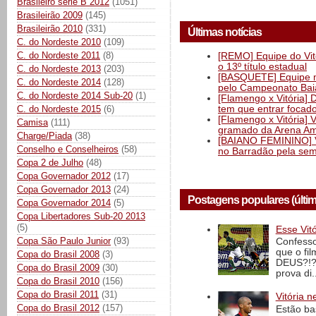
Brasileiro série B 2012
(1051)
Brasileirão 2009
(145)
Brasileirão 2010
(331)
Últimas notícias
C. do Nordeste 2010
(109)
C. do Nordeste 2011
(8)
[REMO] Equipe do Vitó
o 13º título estadual
C. do Nordeste 2013
(203)
[BASQUETE] Equipe mas
C. do Nordeste 2014
(128)
pelo Campeonato Ba
C. do Nordeste 2014 Sub-20
(1)
[Flamengo x Vitória] 
tem que entrar focad
C. do Nordeste 2015
(6)
[Flamengo x Vitória] 
Camisa
(111)
gramado da Arena Am
Charge/Piada
(38)
[BAIANO FEMININO] Vi
Conselho e Conselheiros
(58)
no Barradão pela semi
Copa 2 de Julho
(48)
Copa Governador 2012
(17)
Copa Governador 2013
(24)
Postagens populares (últi
Copa Governador 2014
(5)
Copa Libertadores Sub-20 2013
(5)
Esse Vit
Copa São Paulo Junior
(93)
Confesso
que o fi
Copa do Brasil 2008
(3)
DEUS?!?!
Copa do Brasil 2009
(30)
prova di..
Copa do Brasil 2010
(156)
Copa do Brasil 2011
(31)
Vitória n
Copa do Brasil 2012
(157)
Estão ba