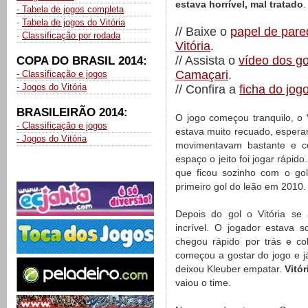
estava horrível, mal tratado
.
- Tabela de jogos completa
-
Tabela de jogos do Vitória
// Baixe o
papel de pare
-
Classificação por rodada
Vitória
.
// Assista o
vídeo dos gol
COPA DO BRASIL 2014:
Camaçari
.
- Classificação e jogos
- Jogos do Vitória
// Confira a
ficha do jog
BRASILEIRÃO 2014:
O jogo começou tranquilo, o
- Classificação e jogos
estava muito recuado, esperan
- Jogos do Vitória
movimentavam bastante e 
espaço o jeito foi jogar rápi
que ficou sozinho com o gol
primeiro gol do leão em 2010
Depois do gol o Vitória s
incrível. O jogador estava 
chegou rápido por trás e co
começou a gostar do jogo e j
deixou Kleuber empatar.
Vitór
vaiou o time.