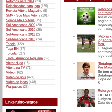
Reforços para 2014
(23)
Relacionados para jogo
(155)
Reforços
Revista Vitória Magazine
(5)
contrata
SMV - Sou Mais Vitória
(101)
Assim co
Somos Mais Vitória
(75)
página p
negociaç
Sul-Americana 2009
(20)
contrataç
Sul-Americana 2010
(26)
Sul-Americana 2011
(2)
[Vitória
Sul-Americana 2013
(24)
jogadore
fora.
Tabela
(122)
O zaguei
Taça BH
(37)
contrata
Torcida
(327)
jogo dest
Troféu Armando Nogueira
(32)
Victor Hugo
(18)
[Botafogo
Por Maur
Vitoria na TV
(71)
Se tem u
Vídeo
(162)
Botafogo
Vídeo de gols
(427)
Copa do 
Vídeo de jogos
(448)
S...
Wallpapers
(25)
Reforço 
FICHA D
Ludgero 
Links rubro-negros
Data de 