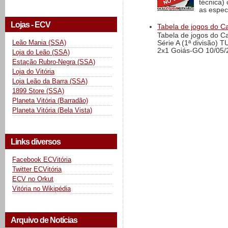
técnica)
as espec
Lojas - ECV
Tabela de jogos do Ca
Tabela de jogos do C
Leão Mania (SSA)
Série A (1ª divisão) 
2x1 Goiás-GO 10/05/2
Loja do Leão (SSA)
Estação Rubro-Negra (SSA)
Loja do Vitória
Loja Leão da Barra (SSA)
1899 Store (SSA)
Planeta Vitória (Barradão)
Planeta Vitória (Bela Vista)
Links diversos
Facebook ECVitória
Twitter ECVitória
ECV no Orkut
Vitória no Wikipédia
Arquivo de Notícias