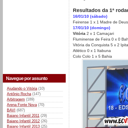
Resultados da 1ª roda
16/01/10 (sábado)
Feirense 1 x 1 Madre de Deus
17/01/10 (domingo)
Vitória
2 x 1 Camaçari
Fluminense de Feira 0 x 0 Bah
Vitória da Conquista 5 x 2 Ipi
Atlético 0 x 1 Itabuna
Colo Colo 1 x 5 Bahia
Navegue por assunto
Ajudando o Vitória
(10)
Antônio Rocha
(147)
Arbitragem
(189)
Arena Fonte Nova
(70)
BAVI
(687)
Baiano Infantil 2011
(29)
Baiano Infantil 2012
(26)
Baiano Infantil 2013
(25)