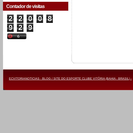
Contador de visitas
2
2
0
0
8
9
2
9
ECVITORIANOTICIAS - BLOG / SITE DO ESPORTE CLUBE VITÓRIA (BAHIA - BRASIL) -