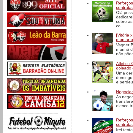
Reforços
contrata
Olá pess
dedicare
sobre as
co...
[Vitória
montar o
Vagner B
manhã de
não pôde
Atlético-
goleado 
Uma derr
domingo,
e perdeu 
Negociaç
As negoc
transfer
elenco t
-------------------------------------
Reforços
contrata
Irei tent