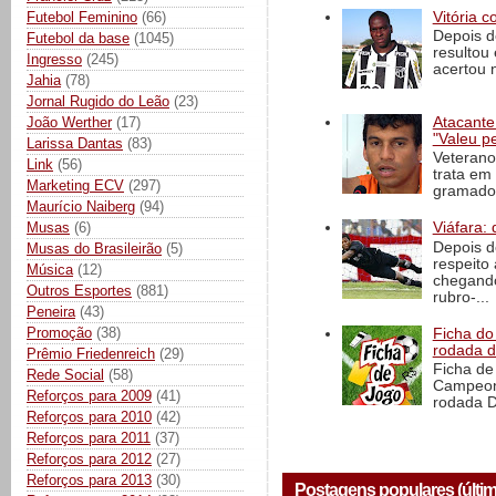
Vitória c
Futebol Feminino
(66)
Depois d
Futebol da base
(1045)
resultou 
Ingresso
(245)
acertou n
Jahia
(78)
Jornal Rugido do Leão
(23)
Atacante
João Werther
(17)
"Valeu p
Larissa Dantas
(83)
Veterano
Link
(56)
trata em
Marketing ECV
(297)
gramado 
Maurício Naiberg
(94)
Musas
(6)
Viáfara: 
Depois d
Musas do Brasileirão
(5)
respeito 
Música
(12)
chegando 
Outros Esportes
(881)
rubro-...
Peneira
(43)
Promoção
(38)
Ficha do 
rodada 
Prêmio Friedenreich
(29)
Ficha de 
Rede Social
(58)
Campeona
Reforços para 2009
(41)
rodada D
Reforços para 2010
(42)
Reforços para 2011
(37)
Reforços para 2012
(27)
Reforços para 2013
(30)
Postagens populares (últim