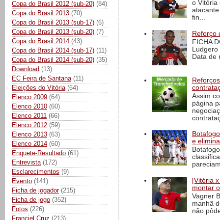
o Vitóri
Copa do Brasil 2012 (sub-20)
(84)
atacante
Copa do Brasil 2013
(70)
fin...
Copa do Brasil 2013 (sub-17)
(6)
Copa do Brasil 2013 (sub-20)
(7)
Reforço 
Copa do Brasil 2014
(43)
FICHA D
Ludgero 
Copa do Brasil 2014 (sub-17)
(11)
Data de 
Copa do Brasil 2014 (sub-20)
(35)
Download
(13)
EC Feira de Santana
(11)
Reforços
Eleições do Vitória
(64)
contrata
Assim co
Elenco 2009
(64)
página p
Elenco 2010
(60)
negociaç
Elenco 2011
(66)
contrataç
Elenco 2012
(59)
Botafogo 
Elenco 2013
(63)
e elimin
Elenco 2014
(60)
Botafogo
Enquete-Resultado
(61)
classific
Entrevista
(172)
pareciam
Esclarecimentos
(9)
[Vitória
Evento
(141)
montar o
Ficha de jogador
(215)
Vagner B
Ficha de jogo
(352)
manhã de
Fotos
(226)
não pôde
Franciel Cruz
(213)