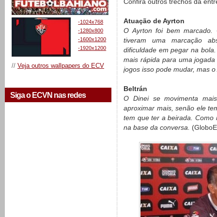
Confira outros trechos da entr
Atuação de Ayrton
-1024x768
O Ayrton foi bem marcado. 
-1280x800
-1600x1200
tiveram uma marcação abs
-1920x1200
dificuldade em pegar na bola
mais rápida para uma jogada
//
Veja outros wallpapers do ECV
jogos isso pode mudar, mas o
Beltrán
Siga o ECVN nas redes
O Dinei se movimenta mais
aproximar mais, senão ele tem
tem que ter a beirada. Como 
na base da conversa.
(GloboE