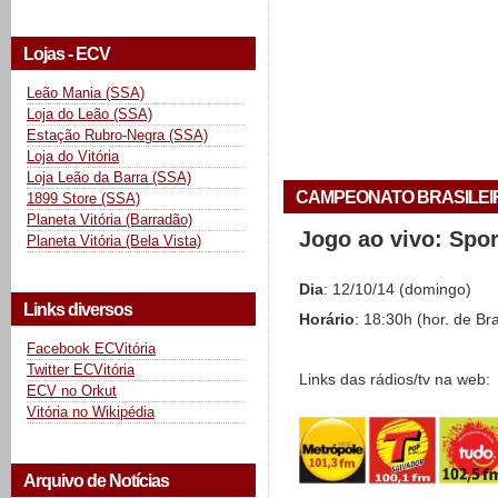
Lojas - ECV
Leão Mania (SSA)
Loja do Leão (SSA)
Estação Rubro-Negra (SSA)
Loja do Vitória
Loja Leão da Barra (SSA)
CAMPEONATO BRASILEIRO 
1899 Store (SSA)
Planeta Vitória (Barradão)
Jogo ao vivo: Spo
Planeta Vitória (Bela Vista)
Dia
: 12/10/14 (domingo)
Links diversos
Horário
: 18:30h (hor. de Bra
Facebook ECVitória
Twitter ECVitória
Links das rádios/tv na web:
ECV no Orkut
Vitória no Wikipédia
Arquivo de Notícias