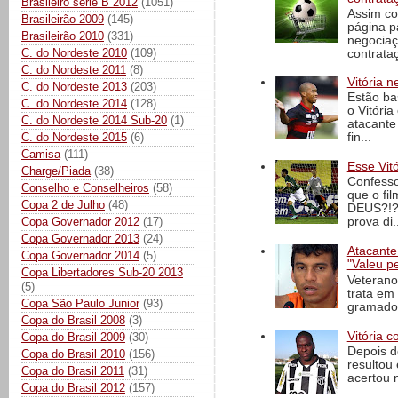
Brasileiro série B 2012
(1051)
Assim co
Brasileirão 2009
(145)
página p
Brasileirão 2010
(331)
negociaç
C. do Nordeste 2010
(109)
contrataç
C. do Nordeste 2011
(8)
Vitória n
C. do Nordeste 2013
(203)
Estão ba
C. do Nordeste 2014
(128)
o Vitóri
C. do Nordeste 2014 Sub-20
(1)
atacante
C. do Nordeste 2015
(6)
fin...
Camisa
(111)
Esse Vit
Charge/Piada
(38)
Confesso
Conselho e Conselheiros
(58)
que o fi
Copa 2 de Julho
(48)
DEUS?!?!
Copa Governador 2012
(17)
prova di..
Copa Governador 2013
(24)
Atacante
Copa Governador 2014
(5)
"Valeu p
Copa Libertadores Sub-20 2013
Veterano
(5)
trata em
Copa São Paulo Junior
(93)
gramado 
Copa do Brasil 2008
(3)
Vitória c
Copa do Brasil 2009
(30)
Depois d
Copa do Brasil 2010
(156)
resultou 
Copa do Brasil 2011
(31)
acertou n
Copa do Brasil 2012
(157)