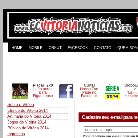
HOME
MOBILE
ORKUT
FACEBOOK
CONTATO
QUEM SOM
Placar: 2x0
Curta!
GloboE
Leão perde
Nossa Fan
e
para
Page no
Tabel
Figueirense
Facebook
classifi
Sobre o Vitória
Elenco do Vitória 2014
Artilharia do Vitória 2014
Cadastre seu e-mail para re
Jogos do Vitória 2014
Público do Vitória 2014
Ingressos
Você receberá um e-mail com um lin