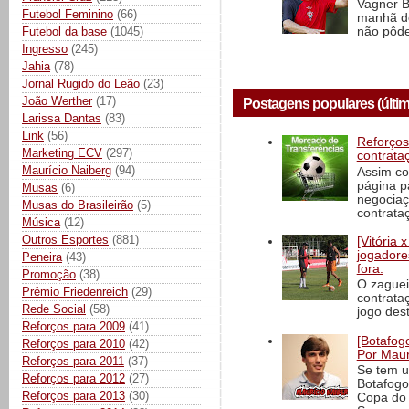
Vagner B
Futebol Feminino
(66)
manhã de
Futebol da base
(1045)
não pôde
Ingresso
(245)
Jahia
(78)
Jornal Rugido do Leão
(23)
João Werther
(17)
Postagens populares (últim
Larissa Dantas
(83)
Link
(56)
Reforços
Marketing ECV
(297)
contrata
Maurício Naiberg
(94)
Assim co
página p
Musas
(6)
negociaç
Musas do Brasileirão
(5)
contrataç
Música
(12)
Outros Esportes
(881)
[Vitória
jogadore
Peneira
(43)
fora.
Promoção
(38)
O zaguei
Prêmio Friedenreich
(29)
contrata
Rede Social
(58)
jogo dest
Reforços para 2009
(41)
[Botafogo
Reforços para 2010
(42)
Por Maur
Reforços para 2011
(37)
Se tem u
Reforços para 2012
(27)
Botafogo
Reforços para 2013
(30)
Copa do 