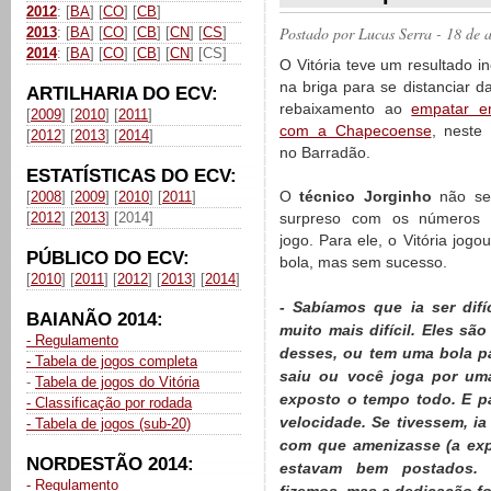
2012
: [
BA
] [
CO
] [
CB
]
Postado por
Lucas Serra
- 18 de 
2013
: [
BA
] [
CO
] [
CB
] [
CN
] [
CS
]
2014
: [
BA
] [
CO
] [
CB
] [
CN
] [CS]
O Vitória teve um resultado i
na briga para se distanciar d
ARTILHARIA DO ECV:
rebaixamento ao
empatar 
[
2009
] [
2010
] [
2011
]
com a Chapecoense
, neste
[
2012
] [
2013
] [
2014
]
no Barradão.
ESTATÍSTICAS DO ECV:
O
técnico Jorginho
não se
[
2008
] [
2009
] [
2010
] [
2011
]
[
2012
] [
2013
] [2014]
surpreso com os números f
jogo. Para ele, o Vitória jog
PÚBLICO DO ECV:
bola, mas sem sucesso.
[
2010
] [
2011
] [
2012
] [
2013
] [
2014
]
- Sabíamos que ia ser dif
BAIANÃO 2014:
muito mais difícil. Eles s
- Regulamento
desses, ou tem uma bola p
- Tabela de jogos completa
saiu ou você joga por um
-
Tabela de jogos do Vitória
exposto o tempo todo. E p
- Classificação por rodada
velocidade. Se tivessem, ia 
- Tabela de jogos (sub-20)
com que amenizasse (a exp
NORDESTÃO 2014:
estavam bem postados. 
- Regulamento