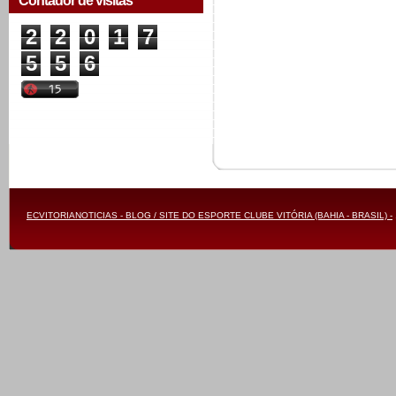
Contador de visitas
2
2
0
1
7
5
5
6
ECVITORIANOTICIAS - BLOG / SITE DO ESPORTE CLUBE VITÓRIA (BAHIA - BRASIL) -