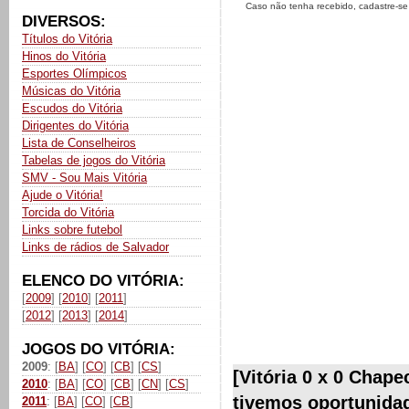
Caso não tenha recebido, cadastre-s
DIVERSOS:
Títulos do Vitória
Hinos do Vitória
Esportes Olímpicos
Músicas do Vitória
Escudos do Vitória
Dirigentes do Vitória
Lista de Conselheiros
Tabelas de jogos do Vitória
SMV - Sou Mais Vitória
Ajude o Vitória!
Torcida do Vitória
Links sobre futebol
Links de rádios de Salvador
ELENCO DO VITÓRIA:
[
2009
] [
2010
] [
2011
]
[
2012
] [
2013
] [
2014
]
JOGOS DO VITÓRIA:
2009
: [
BA
] [
CO
] [
CB
] [
CS
]
[Vitória 0 x 0 Chap
2010
: [
BA
] [
CO
] [
CB
] [
CN
] [
CS
]
tivemos oportunida
2011
: [
BA
] [
CO
] [
CB
]