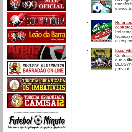
transfer
elenco t
Reforços
contrata
Irei tent
técnica)
as espec
Esse Vit
Confesso
que o fi
DEUS?!?!
prova di..
-------------------------------------