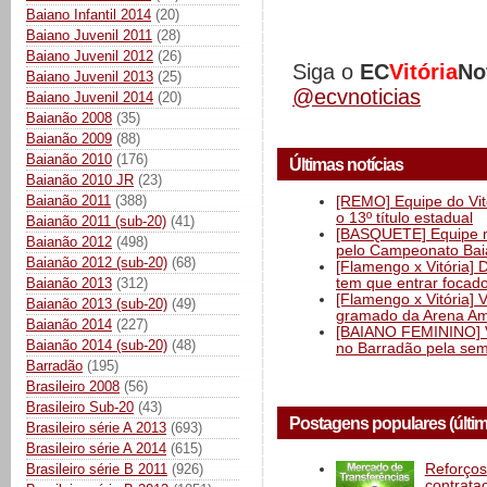
Baiano Infantil 2014
(20)
Baiano Juvenil 2011
(28)
Baiano Juvenil 2012
(26)
Siga o
EC
Vitória
No
Baiano Juvenil 2013
(25)
@ecvnoticias
Baiano Juvenil 2014
(20)
Baianão 2008
(35)
Baianão 2009
(88)
Baianão 2010
(176)
Últimas notícias
Baianão 2010 JR
(23)
Baianão 2011
(388)
[REMO] Equipe do Vitó
o 13º título estadual
Baianão 2011 (sub-20)
(41)
[BASQUETE] Equipe mas
Baianão 2012
(498)
pelo Campeonato Ba
Baianão 2012 (sub-20)
(68)
[Flamengo x Vitória] 
tem que entrar focad
Baianão 2013
(312)
[Flamengo x Vitória] 
Baianão 2013 (sub-20)
(49)
gramado da Arena Am
Baianão 2014
(227)
[BAIANO FEMININO] Vi
Baianão 2014 (sub-20)
(48)
no Barradão pela semi
Barradão
(195)
Brasileiro 2008
(56)
Brasileiro Sub-20
(43)
Postagens populares (últi
Brasileiro série A 2013
(693)
Brasileiro série A 2014
(615)
Brasileiro série B 2011
(926)
Reforços
contrata