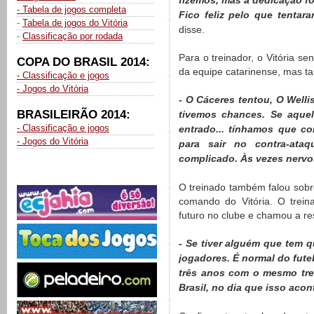
fizemos, mas a dedicação fo
- Tabela de jogos completa
Fico feliz pelo que tentar
-
Tabela de jogos do Vitória
disse.
-
Classificação por rodada
Para o treinador, o Vitória s
COPA DO BRASIL 2014:
da equipe catarinense, mas 
- Classificação e jogos
- Jogos do Vitória
- O Cáceres tentou, O Welli
BRASILEIRÃO 2014:
tivemos chances. Se aque
- Classificação e jogos
entrado... tínhamos que co
- Jogos do Vitória
para sair no contra-ata
complicado. Às vezes nervo
O treinado também falou sobr
comando do Vitória. O trein
futuro no clube e chamou a re
- Se tiver alguém que tem 
jogadores. É normal do futeb
três anos com o mesmo tre
Brasil, no dia que isso acont