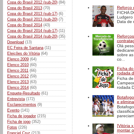
Copa do Brasil 2012 (sub-20)
(84)
Reforço 
Copa do Brasil 2013
(70)
FICHA D
Copa do Brasil 2013 (sub-17)
(6)
Ludgero 
Copa do Brasil 2013 (sub-20)
(7)
Data de 
Copa do Brasil 2014
(43)
Copa do Brasil 2014 (sub-17)
(11)
Reforços
Copa do Brasil 2014 (sub-20)
(35)
contrata
Download
(13)
Olá pess
EC Feira de Santana
(11)
dedicare
Eleições do Vitória
(64)
sobre as
Elenco 2009
(64)
co...
Elenco 2010
(60)
Ficha do 
Elenco 2011
(66)
rodada 
Elenco 2012
(59)
Ficha de 
Elenco 2013
(63)
Campeona
rodada D
Elenco 2014
(60)
Enquete-Resultado
(61)
Botafogo 
Entrevista
(172)
e elimin
Esclarecimentos
(9)
Botafogo
Evento
(141)
classific
pareciam
Ficha de jogador
(215)
Ficha de jogo
(352)
[Vitória
Fotos
(226)
montar o
Franciel Cruz
(213)