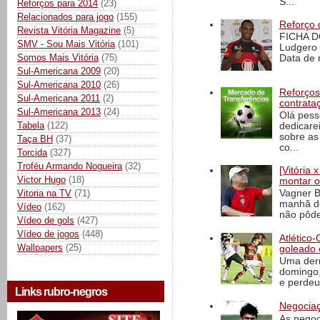
S...
Reforços para 2014
(23)
Relacionados para jogo
(155)
Reforço 
Revista Vitória Magazine
(5)
FICHA D
SMV - Sou Mais Vitória
(101)
Ludgero 
Somos Mais Vitória
(75)
Data de 
Sul-Americana 2009
(20)
Sul-Americana 2010
(26)
Reforços
Sul-Americana 2011
(2)
contrata
Sul-Americana 2013
(24)
Olá pess
Tabela
(122)
dedicare
sobre as
Taça BH
(37)
co...
Torcida
(327)
Troféu Armando Nogueira
(32)
[Vitória
Victor Hugo
(18)
montar o
Vitoria na TV
(71)
Vagner B
manhã de
Vídeo
(162)
não pôde
Vídeo de gols
(427)
Vídeo de jogos
(448)
Atlético-
Wallpapers
(25)
goleado 
Uma derr
domingo,
e perdeu 
Links rubro-negros
Negociaç
As negoc