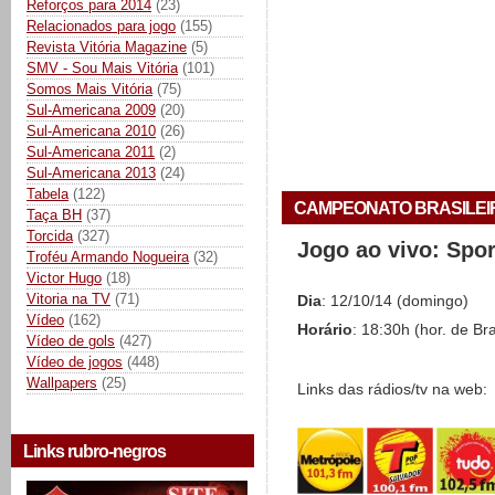
Reforços para 2014
(23)
Relacionados para jogo
(155)
Revista Vitória Magazine
(5)
SMV - Sou Mais Vitória
(101)
Somos Mais Vitória
(75)
Sul-Americana 2009
(20)
Sul-Americana 2010
(26)
Sul-Americana 2011
(2)
Sul-Americana 2013
(24)
Tabela
(122)
CAMPEONATO BRASILEIRO 
Taça BH
(37)
Torcida
(327)
Jogo ao vivo: Spo
Troféu Armando Nogueira
(32)
Victor Hugo
(18)
Vitoria na TV
(71)
Dia
: 12/10/14 (domingo)
Vídeo
(162)
Horário
: 18:30h (hor. de Bra
Vídeo de gols
(427)
Vídeo de jogos
(448)
Wallpapers
(25)
Links das rádios/tv na web:
Links rubro-negros