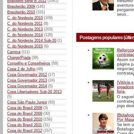
Brasileiro série B 2012
(1051)
Resumo d
aventure
Brasileirão 2009
(145)
pergamin
Brasileirão 2010
(331)
seus...
C. do Nordeste 2010
(109)
C. do Nordeste 2011
(8)
C. do Nordeste 2013
(203)
C. do Nordeste 2014
(128)
Postagens populares (últim
C. do Nordeste 2014 Sub-20
(1)
C. do Nordeste 2015
(6)
Reforços
Camisa
(111)
contrata
Charge/Piada
(38)
Assim co
Conselho e Conselheiros
(58)
página p
negociaç
Copa 2 de Julho
(48)
contrataç
Copa Governador 2012
(17)
Copa Governador 2013
(24)
[Vitória
Copa Governador 2014
(5)
jogadore
fora.
Copa Libertadores Sub-20 2013
(5)
O zaguei
contrata
Copa São Paulo Junior
(93)
jogo dest
Copa do Brasil 2008
(3)
Copa do Brasil 2009
(30)
[Botafogo
Copa do Brasil 2010
(156)
Por Maur
Se tem u
Copa do Brasil 2011
(31)
Botafogo
Copa do Brasil 2012
(157)
Copa do 