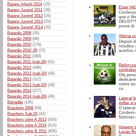
Baiano Infantil 2014
(20)
Esse Vit
Baiano Juvenil 2011
(28)
Confesso
Baiano Juvenil 2012
(26)
que o fi
Baiano Juvenil 2013
(25)
DEUS?!?!
prova di..
Baiano Juvenil 2014
(20)
Baianão 2008
(35)
Vitória c
Baianão 2009
(88)
Depois d
Baianão 2010
(176)
resultou 
Baianão 2010 JR
(23)
acertou n
Baianão 2011
(388)
Baianão 2011 (sub-20)
(41)
Reforços
Baianão 2012
(498)
contrata
Baianão 2012 (sub-20)
(68)
Olá pess
Baianão 2013
(312)
dedicare
sobre as
Baianão 2013 (sub-20)
(49)
co...
Baianão 2014
(227)
Baianão 2014 (sub-20)
(48)
Lateral 
Barradão
(195)
voltar a 
O latera
Brasileiro 2008
(56)
Cordeiro
Brasileiro Sub-20
(43)
Notícias 
Brasileiro série A 2013
(693)
Brasileiro série A 2014
(615)
Viagem à 
Brasileiro série B 2011
(926)
Lucas Ro