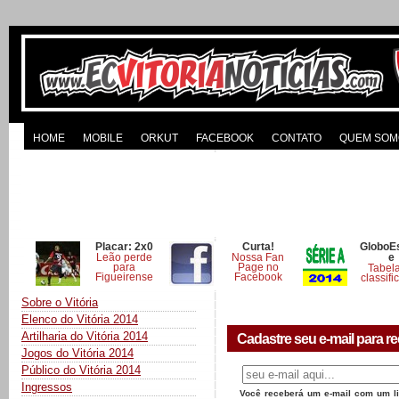
HOME
MOBILE
ORKUT
FACEBOOK
CONTATO
QUEM SOM
Placar: 2x0
Curta!
GloboE
Leão perde
Nossa Fan
e
para
Page no
Tabel
Figueirense
Facebook
classifi
Sobre o Vitória
Elenco do Vitória 2014
Artilharia do Vitória 2014
Cadastre seu e-mail para re
Jogos do Vitória 2014
Público do Vitória 2014
Ingressos
Você receberá um e-mail com um lin