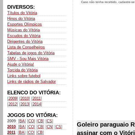
Caso não tenha recebido, cadastre-s
DIVERSOS:
Títulos do Vitória
Hinos do Vitória
Esportes Olímpicos
Músicas do Vitória
Escudos do Vitória
Dirigentes do Vitória
Lista de Conselheiros
Tabelas de jogos do Vitória
SMV - Sou Mais Vitória
Ajude o Vitória!
Torcida do Vitória
Links sobre futebol
Links de rádios de Salvador
ELENCO DO VITÓRIA:
[
2009
] [
2010
] [
2011
]
[
2012
] [
2013
] [
2014
]
JOGOS DO VITÓRIA:
2009
: [
BA
] [
CO
] [
CB
] [
CS
]
Goleiro paraguaio R
2010
: [
BA
] [
CO
] [
CB
] [
CN
] [
CS
]
assinar com o Vitóri
2011
: [
BA
] [
CO
] [
CB
]