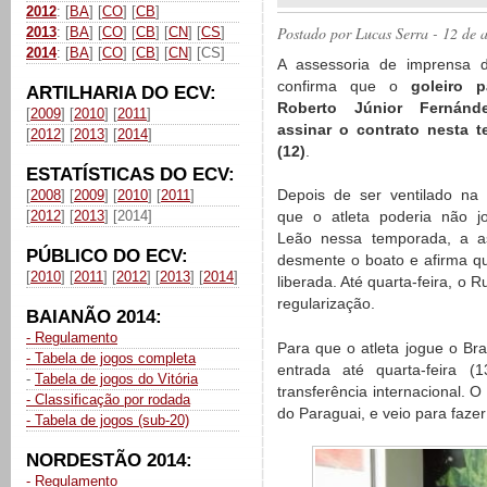
2012
: [
BA
] [
CO
] [
CB
]
Postado por
Lucas Serra
- 12 de 
2013
: [
BA
] [
CO
] [
CB
] [
CN
] [
CS
]
2014
: [
BA
] [
CO
] [
CB
] [
CN
] [CS]
A assessoria de imprensa d
confirma que o
goleiro p
ARTILHARIA DO ECV:
Roberto Júnior Fernánd
[
2009
] [
2010
] [
2011
]
assinar o contrato nesta te
[
2012
] [
2013
] [
2014
]
(12)
.
ESTATÍSTICAS DO ECV:
Depois de ser ventilado na
[
2008
] [
2009
] [
2010
] [
2011
]
[
2012
] [
2013
] [2014]
que o atleta poderia não j
Leão nessa temporada, a as
PÚBLICO DO ECV:
desmente o boato e afirma q
[
2010
] [
2011
] [
2012
] [
2013
] [
2014
]
liberada. Até quarta-feira, o
regularização.
BAIANÃO 2014:
- Regulamento
Para que o atleta jogue o Bra
- Tabela de jogos completa
entrada até quarta-feira 
-
Tabela de jogos do Vitória
transferência internacional. 
- Classificação por rodada
do Paraguai, e veio para fazer
- Tabela de jogos (sub-20)
NORDESTÃO 2014:
- Regulamento