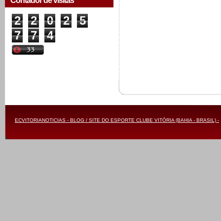
Contador de visitas
2
2
0
2
5
7
7
4
ECVITORIANOTICIAS - BLOG / SITE DO ESPORTE CLUBE VITÓRIA (BAHIA - BRASIL) -