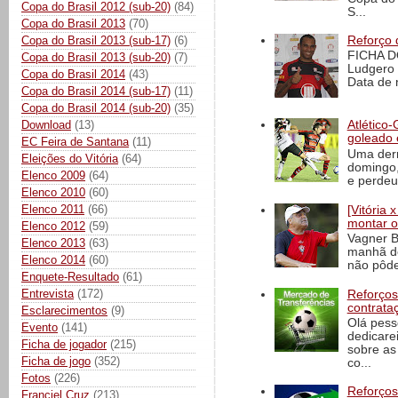
Copa do Brasil 2012 (sub-20)
(84)
S...
Copa do Brasil 2013
(70)
Reforço 
Copa do Brasil 2013 (sub-17)
(6)
FICHA D
Copa do Brasil 2013 (sub-20)
(7)
Ludgero 
Copa do Brasil 2014
(43)
Data de 
Copa do Brasil 2014 (sub-17)
(11)
Copa do Brasil 2014 (sub-20)
(35)
Download
(13)
Atlético-
goleado 
EC Feira de Santana
(11)
Uma derr
Eleições do Vitória
(64)
domingo,
Elenco 2009
(64)
e perdeu 
Elenco 2010
(60)
Elenco 2011
(66)
[Vitória
montar o
Elenco 2012
(59)
Vagner B
Elenco 2013
(63)
manhã de
Elenco 2014
(60)
não pôde
Enquete-Resultado
(61)
Entrevista
(172)
Reforços
contrata
Esclarecimentos
(9)
Olá pess
Evento
(141)
dedicare
Ficha de jogador
(215)
sobre as
Ficha de jogo
(352)
co...
Fotos
(226)
Reforços
Franciel Cruz
(213)