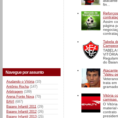
atacante
fin...
Reforços
contrata
Assim co
página p
negociaç
contrataç
Tabela d
Campeona
TABELA
VITÓRIA
Regulame
do Baian
Atacante
Navegue por assunto
"Valeu p
Veterano
Ajudando o Vitória
(10)
trata em
Antônio Rocha
(147)
gramado 
Arbitragem
(189)
Vitória 
Arena Fonte Nova
(70)
camisas 
BAVI
(687)
O Vitóri
Baiano Infantil 2011
(29)
material
Baiano Infantil 2012
(26)
contrato
president
Baiano Infantil 2013
(25)