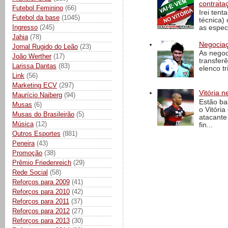
contrata
Futebol Feminino
(66)
Irei tent
Futebol da base
(1045)
técnica)
Ingresso
(245)
as espec
Jahia
(78)
Negociaç
Jornal Rugido do Leão
(23)
As negoc
João Werther
(17)
transfer
Larissa Dantas
(83)
elenco t
Link
(56)
Marketing ECV
(297)
Vitória n
Maurício Naiberg
(94)
Estão ba
Musas
(6)
o Vitóri
Musas do Brasileirão
(5)
atacante
Música
(12)
fin...
Outros Esportes
(881)
Peneira
(43)
Promoção
(38)
Prêmio Friedenreich
(29)
Rede Social
(58)
Reforços para 2009
(41)
Reforços para 2010
(42)
Reforços para 2011
(37)
Reforços para 2012
(27)
Reforços para 2013
(30)