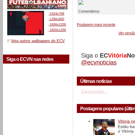
Comentários
-1024x768
-1280x800
-1600x1200
Postagem mais recente
-1920x1200
Ver versã
//
Veja outros wallpapers do ECV
Siga o
EC
Vitória
No
Siga o ECVN nas redes
@ecvnoticias
Últimas notícias
Carregando...
Postagens populares (últi
Vitória n
Estão ba
o Vitóri