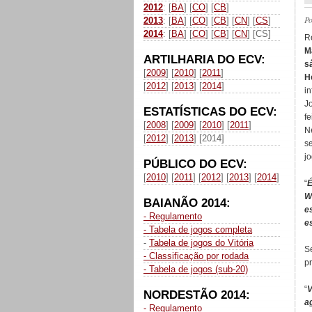
2012
: [
BA
] [
CO
] [
CB
]
P
2013
: [
BA
] [
CO
] [
CB
] [
CN
] [
CS
]
2014
: [
BA
] [
CO
] [
CB
] [
CN
] [CS]
R
M
ARTILHARIA DO ECV:
s
[
2009
] [
2010
] [
2011
]
H
[
2012
] [
2013
] [
2014
]
i
J
ESTATÍSTICAS DO ECV:
f
[
2008
] [
2009
] [
2010
] [
2011
]
N
[
2012
] [
2013
] [2014]
s
jo
PÚBLICO DO ECV:
[
2010
] [
2011
] [
2012
] [
2013
] [
2014
]
“
É
W
BAIANÃO 2014:
e
- Regulamento
e
- Tabela de jogos completa
-
Tabela de jogos do Vitória
S
- Classificação por rodada
pr
- Tabela de jogos (sub-20)
“
V
NORDESTÃO 2014:
a
- Regulamento