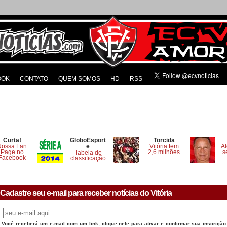
OOK
CONTATO
QUEM SOMOS
HD
RSS
Curta!
GloboEsport
Torcida
Nossa Fan
e
Vitória tem
Al
Page no
2,6 milhões
s
Tabela de
Facebook
classificação
Cadastre seu e-mail para receber notícias do Vitória
Você receberá um e-mail com um link, clique nele para ativar e confirmar sua inscrição