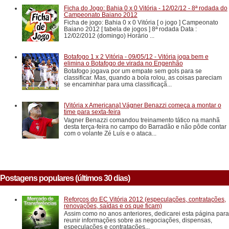
Ficha do Jogo: Bahia 0 x 0 Vitória - 12/02/12 - 8ª rodada do
Campeonato Baiano 2012
Ficha de jogo: Bahia 0 x 0 Vitória [ o jogo ] Campeonato
Baiano 2012 [ tabela de jogos ] 8ª rodada Data :
12/02/2012 (domingo) Horário ...
Botafogo 1 x 2 Vitória - 09/05/12 - Vitória joga bem e
elimina o Botafogo de virada no Engenhão
Botafogo jogava por um empate sem gols para se
classificar. Mas, quando a bola rolou, as coisas pareciam
se encaminhar para uma classificaçã...
[Vitória x Americana] Vágner Benazzi começa a montar o
time para sexta-feira
Vagner Benazzi comandou treinamento tático na manhã
desta terça-feira no campo do Barradão e não pôde contar
com o volante Zé Luís e o ataca...
Postagens populares (últimos 30 dias)
Reforços do EC Vitória 2012 (especulações, contratações,
renovações, saídas e os que ficam)
Assim como no anos anteriores, dedicarei esta página para
reunir informações sobre as negociações, dispensas,
especulações e contratações...