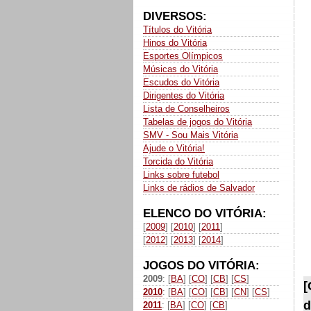
DIVERSOS:
Títulos do Vitória
Hinos do Vitória
Esportes Olímpicos
Músicas do Vitória
Escudos do Vitória
Dirigentes do Vitória
Lista de Conselheiros
Tabelas de jogos do Vitória
SMV - Sou Mais Vitória
Ajude o Vitória!
Torcida do Vitória
Links sobre futebol
Links de rádios de Salvador
ELENCO DO VITÓRIA:
[
2009
] [
2010
] [
2011
]
[
2012
] [
2013
] [
2014
]
JOGOS DO VITÓRIA:
2009
: [
BA
] [
CO
] [
CB
] [
CS
]
[
2010
: [
BA
] [
CO
] [
CB
] [
CN
] [
CS
]
d
2011
: [
BA
] [
CO
] [
CB
]