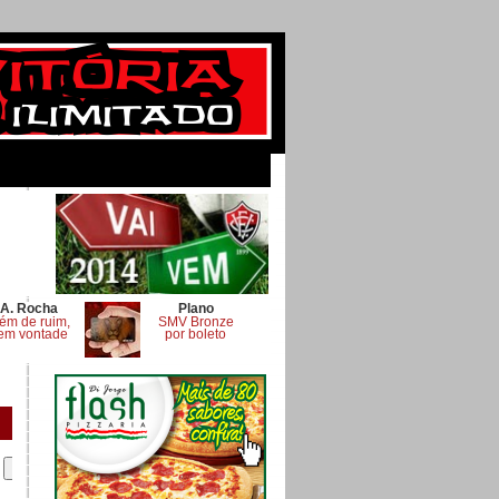
A. Rocha
Plano
ém de ruim,
SMV Bronze
em vontade
por boleto
.