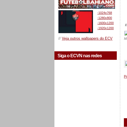
-1024x768
-1280x800
-1600x1200
E
-1920x1200
M
//
Veja outros wallpapers do ECV
_
Siga o ECVN nas redes
P