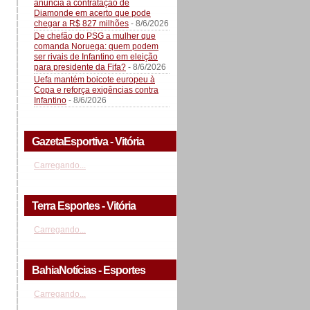
anuncia a contratação de
Diamonde em acerto que pode
chegar a R$ 827 milhões
- 8/6/2026
De chefão do PSG a mulher que
comanda Noruega: quem podem
ser rivais de Infantino em eleição
para presidente da Fifa?
- 8/6/2026
Uefa mantém boicote europeu à
Copa e reforça exigências contra
Infantino
- 8/6/2026
GazetaEsportiva - Vitória
Carregando...
Terra Esportes - Vitória
Carregando...
BahiaNotícias - Esportes
Carregando...