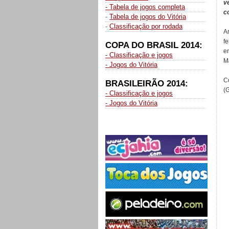
v
- Tabela de jogos completa
c
-
Tabela de jogos do Vitória
-
Classificação por rodada
A
f
COPA DO BRASIL 2014:
e
- Classificação e jogos
M
- Jogos do Vitória
C
BRASILEIRÃO 2014:
(
- Classificação e jogos
- Jogos do Vitória