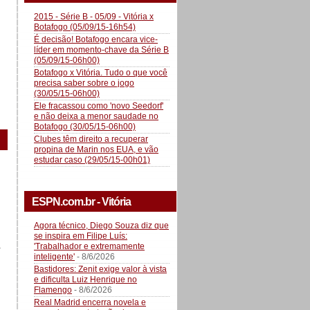
2015 - Série B - 05/09 - Vitória x
Botafogo (05/09/15-16h54)
É decisão! Botafogo encara vice-
líder em momento-chave da Série B
(05/09/15-06h00)
Botafogo x Vitória. Tudo o que você
precisa saber sobre o jogo
(30/05/15-06h00)
Ele fracassou como 'novo Seedorf'
e não deixa a menor saudade no
Botafogo (30/05/15-06h00)
Clubes têm direito a recuperar
propina de Marin nos EUA, e vão
estudar caso (29/05/15-00h01)
ESPN.com.br - Vitória
Agora técnico, Diego Souza diz que
se inspira em Filipe Luís:
a
'Trabalhador e extremamente
inteligente'
- 8/6/2026
Bastidores: Zenit exige valor à vista
e dificulta Luiz Henrique no
Flamengo
- 8/6/2026
Real Madrid encerra novela e