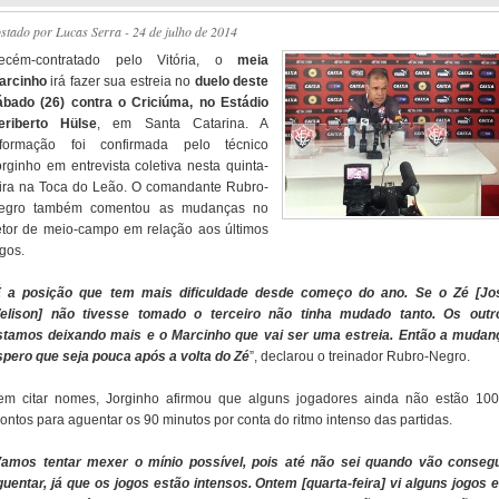
ostado por
Lucas Serra
- 24 de julho de 2014
ecém-contratado pelo Vitória, o
meia
arcinho
irá fazer sua estreia no
duelo deste
ábado (26) contra o Criciúma, no Estádio
eriberto Hülse
, em Santa Catarina. A
nformação foi confirmada pelo técnico
orginho em entrevista coletiva nesta quinta-
eira na Toca do Leão. O comandante Rubro-
egro também comentou as mudanças no
etor de meio-campo em relação aos últimos
gos.
 a posição que tem mais dificuldade desde começo do ano. Se o Zé [Jo
elison] não tivesse tomado o terceiro não tinha mudado tanto. Os outr
stamos deixando mais e o Marcinho que vai ser uma estreia. Então a mudan
spero que seja pouca após a volta do Zé
”, declarou o treinador Rubro-Negro.
em citar nomes, Jorginho afirmou que alguns jogadores ainda não estão 10
ontos para aguentar os 90 minutos por conta do ritmo intenso das partidas.
amos tentar mexer o mínio possível, pois até não sei quando vão consegu
guentar, já que os jogos estão intensos. Ontem [quarta-feira] vi alguns jogos e