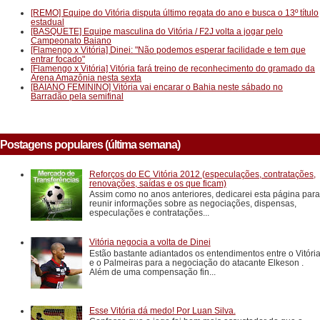
[REMO] Equipe do Vitória disputa último regata do ano e busca o 13º título
estadual
[BASQUETE] Equipe masculina do Vitória / F2J volta a jogar pelo
Campeonato Baiano
[Flamengo x Vitória] Dinei: "Não podemos esperar facilidade e tem que
entrar focado"
[Flamengo x Vitória] Vitória fará treino de reconhecimento do gramado da
Arena Amazônia nesta sexta
[BAIANO FEMININO] Vitória vai encarar o Bahia neste sábado no
Barradão pela semifinal
Postagens populares (última semana)
Reforços do EC Vitória 2012 (especulações, contratações,
renovações, saídas e os que ficam)
Assim como no anos anteriores, dedicarei esta página para
reunir informações sobre as negociações, dispensas,
especulações e contratações...
Vitória negocia a volta de Dinei
Estão bastante adiantados os entendimentos entre o Vitóri
e o Palmeiras para a negociação do atacante Elkeson .
Além de uma compensação fin...
Esse Vitória dá medo! Por Luan Silva.