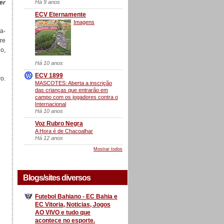
Há 9 anos
er
ECV Eternamente
Imagens
a-
re
o,
Há 10 anos
ECV 1899
o.
MASCOTES: Aberta a inscrição
das crianças que entrarão em
campo com os jogadores contra o
Internacional
Há 10 anos
Voz Rubro Negra
A Hora é de Chacoalhar
Há 12 anos
Mostrar todos
Blogs/sites diversos
Futebol Bahiano - EC Bahia e
EC Vitoria, Noticias, Jogos
AO VIVO e tudo que
acontece no esporte.