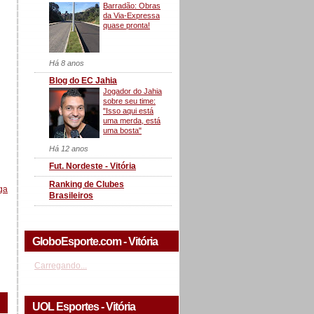
Barradão: Obras
da Via-Expressa
quase pronta!
Há 8 anos
Blog do EC Jahia
Jogador do Jahia
sobre seu time:
"Isso aqui está
uma merda, está
uma bosta"
Há 12 anos
Fut. Nordeste - Vitória
Ranking de Clubes
ga
Brasileiros
GloboEsporte.com - Vitória
Carregando...
UOL Esportes - Vitória