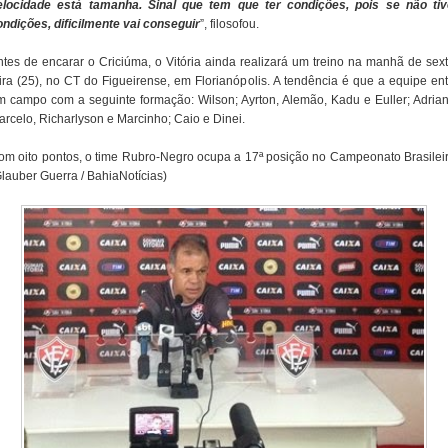
elocidade está tamanha. Sinal que tem que ter condições, pois se não tiv
ondições, dificilmente vai conseguir
”, filosofou.
ntes de encarar o Criciúma, o Vitória ainda realizará um treino na manhã de sext
eira (25), no CT do Figueirense, em Florianópolis. A tendência é que a equipe ent
m campo com a seguinte formação: Wilson; Ayrton, Alemão, Kadu e Euller; Adrian
arcelo, Richarlyson e Marcinho; Caio e Dinei.
om oito pontos, o time Rubro-Negro ocupa a 17ª posição no Campeonato Brasileir
Glauber Guerra / BahiaNotícias)