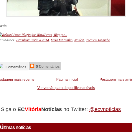
nvie:
arcadores:
Brasileiro série A 2014
,
Meia Marcinho
,
Notícia
,
Técnico Jorginho
_________
0 Comentários
Comentários
ostagem mais recente
Página inicial
Postagem mais anti
Ver versão para dispositivos móveis
Siga o
EC
Vitória
Notícias
no Twitter:
@ecvnoticias
Últimas notícias