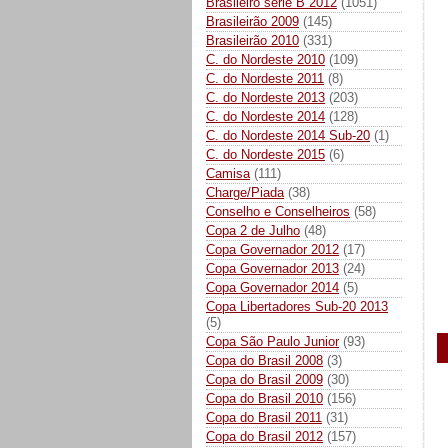
Brasileiro série B 2012
(1051)
Brasileirão 2009
(145)
Brasileirão 2010
(331)
C. do Nordeste 2010
(109)
C. do Nordeste 2011
(8)
C. do Nordeste 2013
(203)
C. do Nordeste 2014
(128)
C. do Nordeste 2014 Sub-20
(1)
C. do Nordeste 2015
(6)
Camisa
(111)
Charge/Piada
(38)
Conselho e Conselheiros
(58)
Copa 2 de Julho
(48)
Copa Governador 2012
(17)
Copa Governador 2013
(24)
Copa Governador 2014
(5)
Copa Libertadores Sub-20 2013
(5)
Copa São Paulo Junior
(93)
Copa do Brasil 2008
(3)
Copa do Brasil 2009
(30)
Copa do Brasil 2010
(156)
Copa do Brasil 2011
(31)
Copa do Brasil 2012
(157)