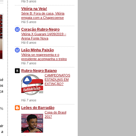
Há 5 anos
Vitória na Veia!
Série B: Fora de casa, Vitória
empata com a Chapecoense
Há 5 anos
Coração Rubro-Negro
Vitória X Guarani 14/09/2019 –
Arena Fonte Nova
Há 6 anos
Leão Minha Paixão
Vitória se reapresenta e o
presidente acompanha o treino
Há 7 anos
Rubro-Negro Baiano
CAMPEONATOS
ESTADUAIS EM
sé
EXTINÇÃO?
os
ça
Há 7 anos
Leões do Barradão
0%
Copa do Brasil
2017
ir
 a