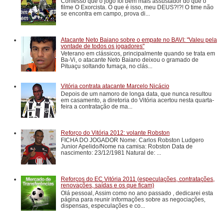
Confesso que o jogo foi bem mais assustador do que o
filme O Exorcista. O que é isso, meu DEUS?!?! O time não
se encontra em campo, prova di...
Atacante Neto Baiano sobre o empate no BAVI: "Valeu pela
vontade de todos os jogadores"
Veterano em clássicos, principalmente quando se trata em
Ba-Vi, o atacante Neto Baiano deixou o gramado de
Pituaçu soltando fumaça, no clás...
Vitória contrata atacante Marcelo Nicácio
Depois de um namoro de longa data, que nunca resultou
em casamento, a diretoria do Vitória acertou nesta quarta-
feira a contratação de ma...
Reforço do Vitória 2012: volante Robston
FICHA DO JOGADOR Nome: Carlos Robston Ludgero
Junior Apelido/Nome na camisa: Robston Data de
nascimento: 23/12/1981 Natural de: ...
Reforços do EC Vitória 2011 (especulações, contratações,
renovações, saídas e os que ficam)
Olá pessoal, Assim como no ano passado , dedicarei esta
página para reunir informações sobre as negociações,
dispensas, especulações e co...