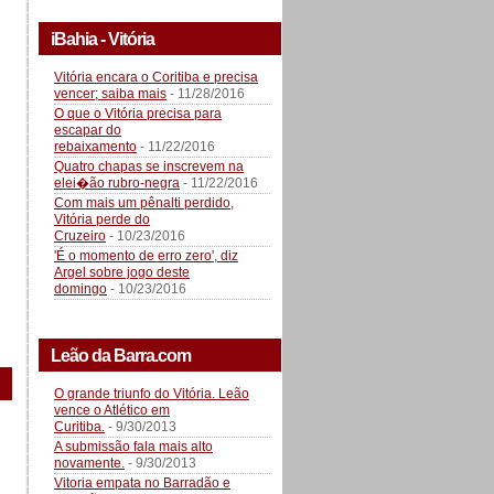
iBahia - Vitória
Vitória encara o Coritiba e precisa
vencer; saiba mais
- 11/28/2016
O que o Vitória precisa para
escapar do
rebaixamento
- 11/22/2016
Quatro chapas se inscrevem na
elei�ão rubro-negra
- 11/22/2016
Com mais um pênalti perdido,
Vitória perde do
Cruzeiro
- 10/23/2016
'É o momento de erro zero', diz
Argel sobre jogo deste
domingo
- 10/23/2016
Leão da Barra.com
O grande triunfo do Vitória. Leão
vence o Atlético em
Curitiba.
- 9/30/2013
A submissão fala mais alto
novamente.
- 9/30/2013
Vitoria empata no Barradão e