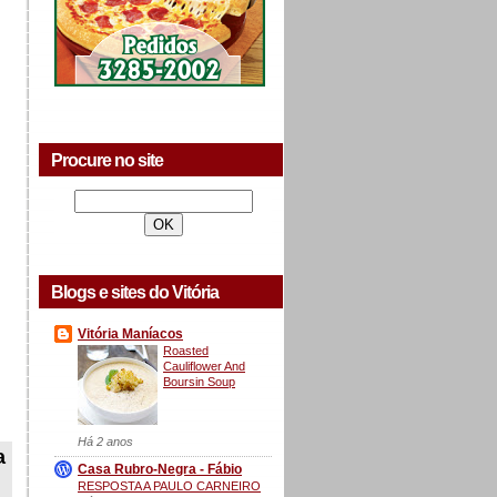
Procure no site
Blogs e sites do Vitória
Vitória Maníacos
Roasted
Cauliflower And
Boursin Soup
Há 2 anos
a
Casa Rubro-Negra - Fábio
RESPOSTA A PAULO CARNEIRO