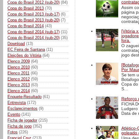
contrata
Copa do Brasil 2012 (sub-20)
(84)
Assim co
Copa do Brasil 2013
(70)
página p
Copa do Brasil 2013 (sub-17)
(6)
negociaç
Copa do Brasil 2013 (sub-20)
(7)
contrataç
Copa do Brasil 2014
(43)
[Vitória
Copa do Brasil 2014 (sub-17)
(11)
jogadore
Copa do Brasil 2014 (sub-20)
(35)
fora.
Download
(13)
O zaguei
EC Feira de Santana
(11)
contrata
jogo dest
Eleições do Vitória
(64)
Elenco 2009
(64)
[Botafogo
Elenco 2010
(60)
Por Maur
Elenco 2011
(66)
Se tem u
Elenco 2012
(59)
Botafogo
Copa do 
Elenco 2013
(63)
S...
Elenco 2014
(60)
Enquete-Resultado
(61)
Reforço 
Entrevista
(172)
FICHA D
Esclarecimentos
(9)
Ludgero 
Data de 
Evento
(141)
Ficha de jogador
(215)
Ficha de jogo
(352)
Atlético-
Fotos
(226)
goleado 
Franciel Cruz
(213)
Uma derr