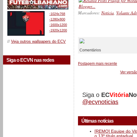
Marcadores:
Notícia
,
Volante Ad
-1024x768
-1280x800
-1600x1200
-1920x1200
__________
//
Veja outros wallpapers do ECV
Comentários
Siga o ECVN nas redes
Postagem mais recente
Ver versã
Siga o
EC
Vitória
No
@ecvnoticias
Últimas notícias
[REMO] Equipe do Vitó
o 13º título estadual