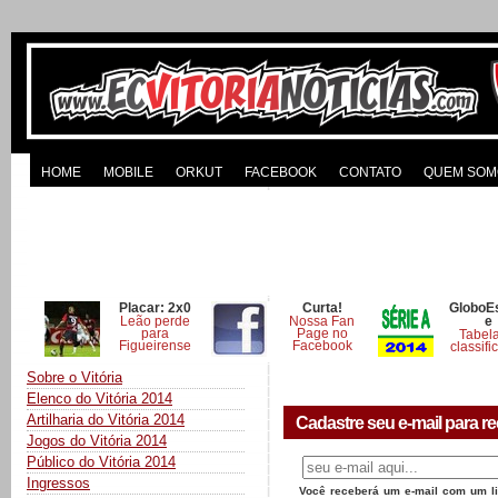
HOME
MOBILE
ORKUT
FACEBOOK
CONTATO
QUEM SOM
Placar: 2x0
Curta!
GloboE
Leão perde
Nossa Fan
e
para
Page no
Tabel
Figueirense
Facebook
classifi
Sobre o Vitória
Elenco do Vitória 2014
Artilharia do Vitória 2014
Cadastre seu e-mail para re
Jogos do Vitória 2014
Público do Vitória 2014
Ingressos
Você receberá um e-mail com um lin