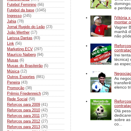
domingo,
Futebol Feminino
(66)
e perdeu 
Futebol da base
(1045)
Ingresso
(245)
[Vitória
Jahia
(78)
montar o
Jornal Rugido do Leão
(23)
Vagner B
manhã de
João Werther
(17)
não pôde
Larissa Dantas
(83)
Link
(56)
Reforços
Marketing ECV
(297)
contrata
Maurício Naiberg
(94)
Irei tent
técnica)
Musas
(6)
as espec
Musas do Brasileirão
(5)
Música
(12)
Negociaç
Outros Esportes
(881)
As negoc
Peneira
(43)
transfer
elenco t
Promoção
(38)
Prêmio Friedenreich
(29)
Rede Social
(58)
Reforços
Reforços para 2009
(41)
contrata
Reforços para 2010
(42)
Olá pess
dedicare
Reforços para 2011
(37)
sobre as
Reforços para 2012
(27)
co...
Reforços para 2013
(30)