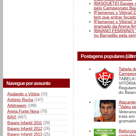
[BASQUETE] Equipe mas
pelo Campeonato Ba
[Flamengo x Vitória] 
tem que entrar focad
[Flamengo x Vitória] 
gramado da Arena Am
[BAIANO FEMININO] Vi
no Barradão pela semi
Postagens populares (últi
Tabela d
Campeona
TABELA
Navegue por assunto
VITÓRIA
Regulame
do Baian
Ajudando o Vitória
(10)
Antônio Rocha
(147)
Atacante
Arbitragem
(189)
"Valeu p
Arena Fonte Nova
(70)
Veterano
trata em
BAVI
(687)
gramado 
Baiano Infantil 2011
(29)
Baiano Infantil 2012
(26)
Reforços
Baiano Infantil 2013
(25)
contrata