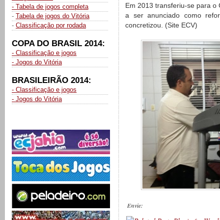
Em 2013 transferiu-se para o
- Tabela de jogos completa
a ser anunciado como refor
-
Tabela de jogos do Vitória
concretizou. (Site ECV)
-
Classificação por rodada
COPA DO BRASIL 2014:
- Classificação e jogos
- Jogos do Vitória
BRASILEIRÃO 2014:
- Classificação e jogos
- Jogos do Vitória
Envie: