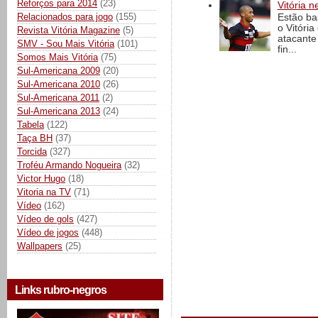
Reforços para 2014
(23)
Vitória n
Relacionados para jogo
(155)
Estão ba
o Vitóri
Revista Vitória Magazine
(5)
atacante
SMV - Sou Mais Vitória
(101)
fin...
Somos Mais Vitória
(75)
Sul-Americana 2009
(20)
Sul-Americana 2010
(26)
Sul-Americana 2011
(2)
Sul-Americana 2013
(24)
Tabela
(122)
Taça BH
(37)
Torcida
(327)
Troféu Armando Nogueira
(32)
Victor Hugo
(18)
Vitoria na TV
(71)
Vídeo
(162)
Vídeo de gols
(427)
Vídeo de jogos
(448)
Wallpapers
(25)
Links rubro-negros