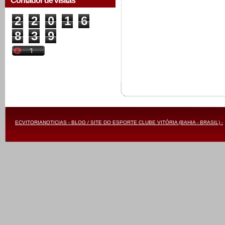
Contador de visitas
2
2
0
1
6
8
3
9
ECVITORIANOTICIAS - BLOG / SITE DO ESPORTE CLUBE VITÓRIA (BAHIA - BRASIL) -