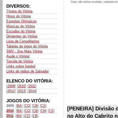
Caso não tenha recebido, cadastre-s
DIVERSOS:
Títulos do Vitória
Hinos do Vitória
Esportes Olímpicos
Músicas do Vitória
Escudos do Vitória
Dirigentes do Vitória
Lista de Conselheiros
Tabelas de jogos do Vitória
SMV - Sou Mais Vitória
Ajude o Vitória!
Torcida do Vitória
Links sobre futebol
Links de rádios de Salvador
ELENCO DO VITÓRIA:
[
2009
] [
2010
] [
2011
]
[
2012
] [
2013
] [
2014
]
JOGOS DO VITÓRIA:
2009
: [
BA
] [
CO
] [
CB
] [
CS
]
[PENEIRA] Divisão 
2010
: [
BA
] [
CO
] [
CB
] [
CN
] [
CS
]
no Alto do Cabrito 
2011
: [
BA
] [
CO
] [
CB
]