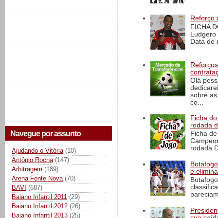
Reforço 
FICHA D
Ludgero 
Data de 
Reforços
contrata
Olá pess
dedicare
sobre as
co...
Ficha do 
rodada 
Navegue por assunto
Ficha de 
Campeona
rodada D
Ajudando o Vitória
(10)
Antônio Rocha
(147)
Botafogo 
Arbitragem
(189)
e elimin
Arena Fonte Nova
(70)
Botafogo
classific
BAVI
(687)
pareciam
Baiano Infantil 2011
(29)
Baiano Infantil 2012
(26)
President
Baiano Infantil 2013
(25)
sua saíd