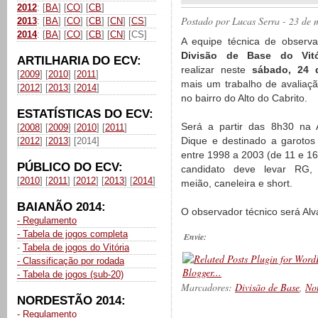
2012
: [
BA
] [
CO
] [
CB
]
Postado por
Lucas Serra
- 23 de 
2013
: [
BA
] [
CO
] [
CB
] [
CN
] [
CS
]
2014
: [
BA
] [
CO
] [
CB
] [
CN
] [CS]
A equipe técnica de observ
Divisão de Base do Vitó
ARTILHARIA DO ECV:
realizar neste
sábado, 24 
[
2009
] [
2010
] [
2011
]
mais um trabalho de avaliaçã
[
2012
] [
2013
] [
2014
]
no bairro do Alto do Cabrito.
ESTATÍSTICAS DO ECV:
Será a partir das 8h30 na 
[
2008
] [
2009
] [
2010
] [
2011
]
Dique e destinado a garotos
[
2012
] [
2013
] [2014]
entre 1998 a 2003 (de 11 e 16
PÚBLICO DO ECV:
candidato deve levar RG, c
[
2010
] [
2011
] [
2012
] [
2013
] [
2014
]
meião, caneleira e short.
BAIANÃO 2014:
O observador técnico será Alv
- Regulamento
- Tabela de jogos completa
Envie:
-
Tabela de jogos do Vitória
- Classificação por rodada
- Tabela de jogos (sub-20)
Marcadores:
Divisão de Base
,
Not
NORDESTÃO 2014:
- Regulamento