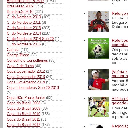
Brasileiro série B 2012
(1051)
S...
Brasileirão 2009
(145)
Brasileirão 2010
(331)
Reforço 
C. do Nordeste 2010
(109)
FICHA D
C. do Nordeste 2011
(8)
Ludgero 
Data de 
C. do Nordeste 2013
(203)
C. do Nordeste 2014
(128)
C. do Nordeste 2014 Sub-20
(1)
Reforços
C. do Nordeste 2015
(6)
contrata
Camisa
(111)
Olá pess
dedicare
Charge/Piada
(38)
sobre as
Conselho e Conselheiros
(58)
co...
Copa 2 de Julho
(48)
Copa Governador 2012
(17)
[Vitória
montar o
Copa Governador 2013
(24)
Vagner B
Copa Governador 2014
(5)
manhã de
Copa Libertadores Sub-20 2013
não pôde
(5)
Copa São Paulo Junior
(93)
Atlético-
Copa do Brasil 2008
(3)
goleado 
Uma derr
Copa do Brasil 2009
(30)
domingo,
Copa do Brasil 2010
(156)
e perdeu 
Copa do Brasil 2011
(31)
Copa do Brasil 2012
(157)
Negociaç