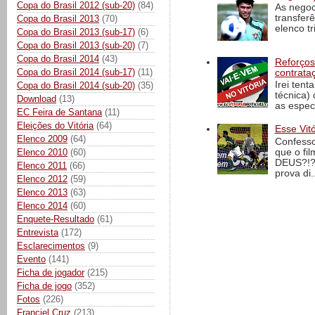
Copa do Brasil 2012 (sub-20)
(84)
As negoc
transfer
Copa do Brasil 2013
(70)
elenco t
Copa do Brasil 2013 (sub-17)
(6)
Copa do Brasil 2013 (sub-20)
(7)
Copa do Brasil 2014
(43)
Reforços
Copa do Brasil 2014 (sub-17)
(11)
contrata
Irei tent
Copa do Brasil 2014 (sub-20)
(35)
técnica)
Download
(13)
as espec
EC Feira de Santana
(11)
Eleições do Vitória
(64)
Esse Vit
Elenco 2009
(64)
Confesso
que o fi
Elenco 2010
(60)
DEUS?!?!
Elenco 2011
(66)
prova di..
Elenco 2012
(59)
Elenco 2013
(63)
Elenco 2014
(60)
Enquete-Resultado
(61)
Entrevista
(172)
Esclarecimentos
(9)
Evento
(141)
Ficha de jogador
(215)
Ficha de jogo
(352)
Fotos
(226)
Franciel Cruz
(213)