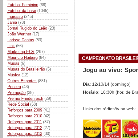
Futebol Feminino
(66)
Futebol da base
(1045)
Ingresso
(245)
Jahia
(78)
Jornal Rugido do Leão
(23)
João Werther
(17)
Larissa Dantas
(83)
Link
(56)
Marketing ECV
(297)
Maurício Naiberg
(94)
CAMPEONATO BRASILEIRO 
Musas
(6)
Jogo ao vivo: Spo
Musas do Brasileirão
(5)
Música
(12)
Outros Esportes
(881)
Dia
: 12/10/14 (domingo)
Peneira
(43)
Horário
: 18:30h (hor. de Bra
Promoção
(38)
Prêmio Friedenreich
(29)
Rede Social
(58)
Links das rádios/tv na web:
Reforços para 2009
(41)
Reforços para 2010
(42)
Reforços para 2011
(37)
Reforços para 2012
(27)
Reforços para 2013
(30)