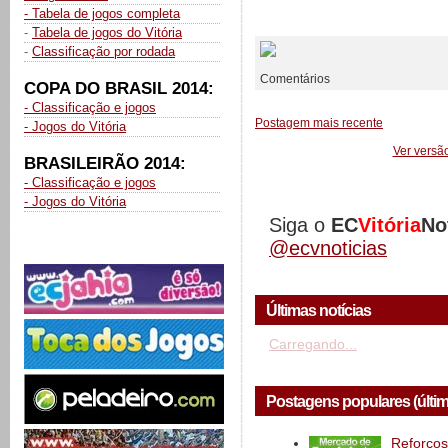
- Tabela de jogos completa
__________
-
Tabela de jogos do Vitória
-
Classificação por rodada
Comentários
COPA DO BRASIL 2014:
- Classificação e jogos
Postagem mais recente
- Jogos do Vitória
Ver versã
BRASILEIRÃO 2014:
- Classificação e jogos
- Jogos do Vitória
Siga o
EC
Vitória
No
@ecvnoticias
Últimas notícias
Carregando...
Postagens populares (últi
Reforços