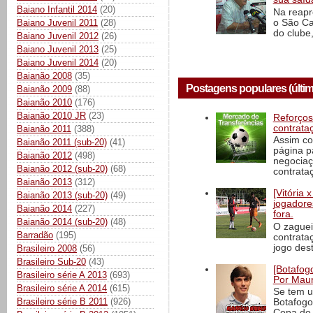
Baiano Infantil 2014
(20)
Na reapr
o São Ca
Baiano Juvenil 2011
(28)
do clube,
Baiano Juvenil 2012
(26)
Baiano Juvenil 2013
(25)
Baiano Juvenil 2014
(20)
Baianão 2008
(35)
Postagens populares (últim
Baianão 2009
(88)
Baianão 2010
(176)
Baianão 2010 JR
(23)
Reforços
contrata
Baianão 2011
(388)
Assim co
Baianão 2011 (sub-20)
(41)
página p
Baianão 2012
(498)
negociaç
Baianão 2012 (sub-20)
(68)
contrataç
Baianão 2013
(312)
[Vitória
Baianão 2013 (sub-20)
(49)
jogadore
Baianão 2014
(227)
fora.
Baianão 2014 (sub-20)
(48)
O zaguei
Barradão
(195)
contrata
jogo dest
Brasileiro 2008
(56)
Brasileiro Sub-20
(43)
[Botafogo
Brasileiro série A 2013
(693)
Por Maur
Brasileiro série A 2014
(615)
Se tem u
Brasileiro série B 2011
(926)
Botafogo
Copa do 