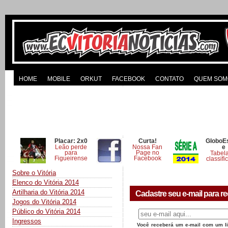
HOME
MOBILE
ORKUT
FACEBOOK
CONTATO
QUEM SOM
Placar: 2x0
Curta!
GloboE
Leão perde
Nossa Fan
e
para
Page no
Tabel
Figueirense
Facebook
classifi
Sobre o Vitória
Elenco do Vitória 2014
Artilharia do Vitória 2014
Cadastre seu e-mail para re
Jogos do Vitória 2014
Público do Vitória 2014
Ingressos
Você receberá um e-mail com um lin