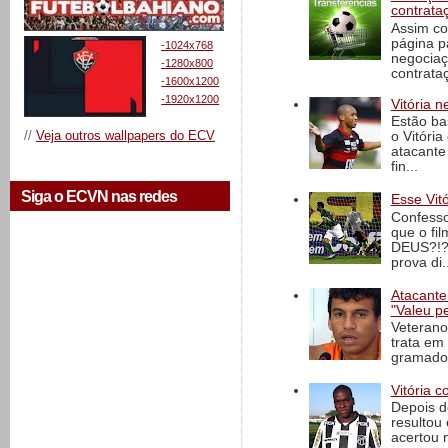
contrata
Assim co
página p
-1024x768
negociaç
-1280x800
contrataç
-1600x1200
-1920x1200
Vitória n
Estão ba
//
Veja outros wallpapers do ECV
o Vitóri
atacante
fin...
Siga o ECVN nas redes
Esse Vit
Confesso
que o fi
DEUS?!?!
prova di..
Atacante
"Valeu p
Veterano
trata em
gramado 
Vitória c
Depois d
resultou 
acertou n