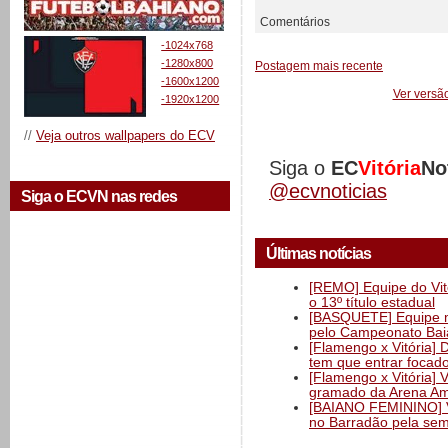
Comentários
-1024x768
-1280x800
Postagem mais recente
-1600x1200
Ver versã
-1920x1200
//
Veja outros wallpapers do ECV
Siga o
EC
Vitória
No
@ecvnoticias
Siga o ECVN nas redes
Últimas notícias
[REMO] Equipe do Vitó
o 13º título estadual
[BASQUETE] Equipe mas
pelo Campeonato Ba
[Flamengo x Vitória] 
tem que entrar focad
[Flamengo x Vitória] 
gramado da Arena Am
[BAIANO FEMININO] Vi
no Barradão pela semi