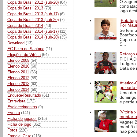
O zaguei
Copa do Brasil 2012 (sub-20)
(84)
contrata
Copa do Brasil 2013
(70)
jogo dest
Copa do Brasil 2013 (sub-17)
(6)
Copa do Brasil 2013 (sub-20)
(7)
[Botafogo
Por Maur
Copa do Brasil 2014
(43)
Se tem u
Copa do Brasil 2014 (sub-17)
(11)
Botafogo
Copa do Brasil 2014 (sub-20)
(35)
Copa do 
Download
(13)
S...
EC Feira de Santana
(11)
Reforço 
Eleições do Vitória
(64)
FICHA D
Elenco 2009
(64)
Ludgero 
Elenco 2010
(60)
Data de 
Elenco 2011
(66)
Elenco 2012
(59)
Atlético-
Elenco 2013
(63)
goleado 
Elenco 2014
(60)
Uma derr
Enquete-Resultado
(61)
domingo,
Entrevista
(172)
e perdeu 
Esclarecimentos
(9)
[Vitória
Evento
(141)
montar o
Ficha de jogador
(215)
Vagner B
Ficha de jogo
(352)
manhã de
Fotos
(226)
não pôde
Franciel Cruz
(213)