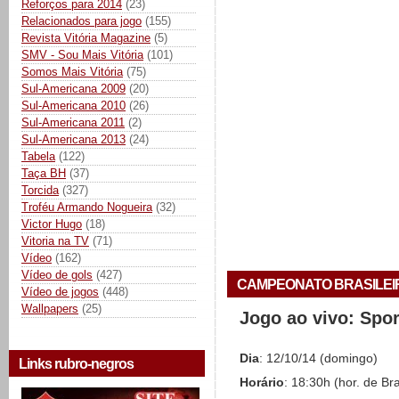
Reforços para 2014
(23)
Relacionados para jogo
(155)
Revista Vitória Magazine
(5)
SMV - Sou Mais Vitória
(101)
Somos Mais Vitória
(75)
Sul-Americana 2009
(20)
Sul-Americana 2010
(26)
Sul-Americana 2011
(2)
Sul-Americana 2013
(24)
Tabela
(122)
Taça BH
(37)
Torcida
(327)
Troféu Armando Nogueira
(32)
Victor Hugo
(18)
Vitoria na TV
(71)
Vídeo
(162)
Vídeo de gols
(427)
CAMPEONATO BRASILEIRO 
Vídeo de jogos
(448)
Wallpapers
(25)
Jogo ao vivo: Spo
Dia
: 12/10/14 (domingo)
Links rubro-negros
Horário
: 18:30h (hor. de Bra