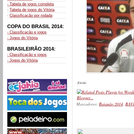
- Tabela de jogos completa
-
Tabela de jogos do Vitória
-
Classificação por rodada
COPA DO BRASIL 2014:
- Classificação e jogos
- Jogos do Vitória
BRASILEIRÃO 2014:
- Classificação e jogos
- Jogos do Vitória
Envie:
Marcadores:
Baianão 2014
,
BAV
__________