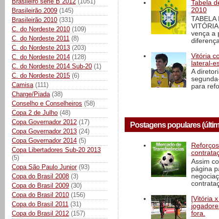
Brasileiro série B 2012
(1051)
Tabela d
2010
Brasileirão 2009
(145)
TABELA
Brasileirão 2010
(331)
VITÓRIA
C. do Nordeste 2010
(109)
vença a 
C. do Nordeste 2011
(8)
diferença
C. do Nordeste 2013
(203)
Vitória c
C. do Nordeste 2014
(128)
lateral-
C. do Nordeste 2014 Sub-20
(1)
A direto
C. do Nordeste 2015
(6)
segunda-
Camisa
(111)
para ref
Charge/Piada
(38)
Conselho e Conselheiros
(58)
Copa 2 de Julho
(48)
Copa Governador 2012
(17)
Postagens populares (últim
Copa Governador 2013
(24)
Copa Governador 2014
(5)
Reforços
Copa Libertadores Sub-20 2013
contrata
(5)
Assim co
Copa São Paulo Junior
(93)
página p
negociaç
Copa do Brasil 2008
(3)
contrataç
Copa do Brasil 2009
(30)
Copa do Brasil 2010
(156)
[Vitória
Copa do Brasil 2011
(31)
jogadore
Copa do Brasil 2012
(157)
fora.