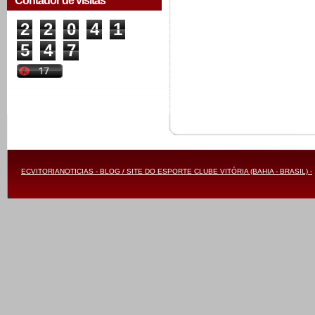
Contador de visitas
2
2
0
4
1
5
4
7
ECVITORIANOTICIAS - BLOG / SITE DO ESPORTE CLUBE VITÓRIA (BAHIA - BRASIL) -