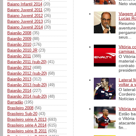
Neto vive
Baiano Infantil 2014
(20)
Baiano Juvenil 2011
(28)
Viagem à 
Baiano Juvenil 2012
(26)
Lucas Ro
Baiano Juvenil 2013
(25)
Resumo d
Baiano Juvenil 2014
(20)
aventure
pergamin
Baianão 2008
(35)
seus...
Baianão 2009
(88)
Baianão 2010
(176)
Vitória 
Baianão 2010 JR
(23)
camisas 
Baianão 2011
(388)
O Vitóri
material
Baianão 2011 (sub-20)
(41)
contrato
Baianão 2012
(498)
president
Baianão 2012 (sub-20)
(68)
Baianão 2013
(312)
Lateral 
voltar a 
Baianão 2013 (sub-20)
(49)
O latera
Baianão 2014
(227)
Cordeiro
Baianão 2014 (sub-20)
(48)
Notícias 
Barradão
(195)
Brasileiro 2008
(56)
Vitória n
Brasileiro Sub-20
(43)
Estão ba
o Vitóri
Brasileiro série A 2013
(693)
atacante
Brasileiro série A 2014
(615)
fin...
Brasileiro série B 2011
(926)