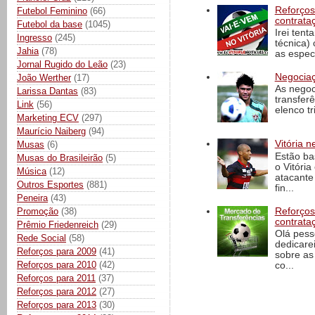
Reforços
Futebol Feminino
(66)
contrata
Futebol da base
(1045)
Irei tent
Ingresso
(245)
técnica)
Jahia
(78)
as espec
Jornal Rugido do Leão
(23)
Negociaç
João Werther
(17)
As negoc
Larissa Dantas
(83)
transfer
Link
(56)
elenco t
Marketing ECV
(297)
Maurício Naiberg
(94)
Vitória n
Musas
(6)
Estão ba
Musas do Brasileirão
(5)
o Vitóri
Música
(12)
atacante
Outros Esportes
(881)
fin...
Peneira
(43)
Reforços
Promoção
(38)
contrata
Prêmio Friedenreich
(29)
Olá pess
Rede Social
(58)
dedicare
Reforços para 2009
(41)
sobre as
Reforços para 2010
(42)
co...
Reforços para 2011
(37)
Reforços para 2012
(27)
Reforços para 2013
(30)