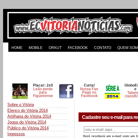
HOME
MOBILE
ORKUT
FACEBOOK
CONTATO
QUEM SOM
Placar: 2x0
Curta!
GloboE
Leão perde
Nossa Fan
e
para
Page no
Tabel
Figueirense
Facebook
classifi
Sobre o Vitória
Elenco do Vitória 2014
Artilharia do Vitória 2014
Cadastre seu e-mail para re
Jogos do Vitória 2014
Público do Vitória 2014
Ingressos
Você receberá um e-mail com um lin