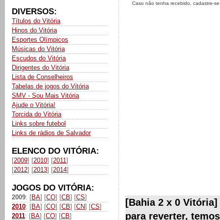
Caso não tenha recebido, cadastre-s
DIVERSOS:
Títulos do Vitória
Hinos do Vitória
Esportes Olímpicos
Músicas do Vitória
Escudos do Vitória
Dirigentes do Vitória
Lista de Conselheiros
Tabelas de jogos do Vitória
SMV - Sou Mais Vitória
Ajude o Vitória!
Torcida do Vitória
Links sobre futebol
Links de rádios de Salvador
ELENCO DO VITÓRIA:
[
2009
] [
2010
] [
2011
]
[
2012
] [
2013
] [
2014
]
JOGOS DO VITÓRIA:
2009
: [
BA
] [
CO
] [
CB
] [
CS
]
[Bahia 2 x 0 Vitória
2010
: [
BA
] [
CO
] [
CB
] [
CN
] [
CS
]
para reverter, temo
2011
: [
BA
] [
CO
] [
CB
]