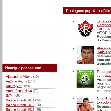
Postagens populares (últi
Tabela d
Campeona
TABELA
VITÓRIA
Regulame
do Baian
Atacante
"Valeu p
Veterano
trata em
gramado 
Navegue por assunto
Reforços
contrata
Ajudando o Vitória
(10)
Assim co
Antônio Rocha
(147)
página p
Arbitragem
(189)
negociaç
Arena Fonte Nova
(70)
contrataç
BAVI
(687)
Neto Baia
Baiano Infantil 2011
(29)
torcedore
Baiano Infantil 2012
(26)
Se ataca
Baiano Infantil 2013
(25)
artilheir