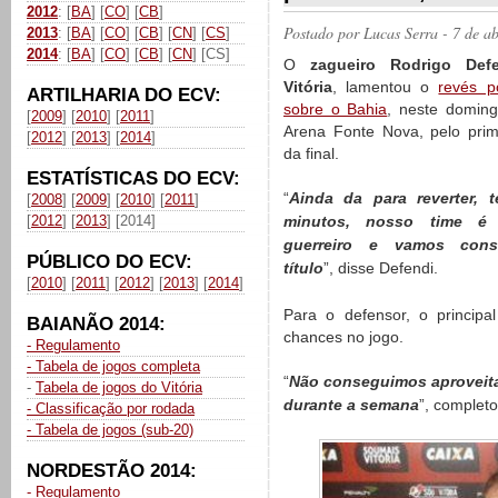
2012
: [
BA
] [
CO
] [
CB
]
Postado por
Lucas Serra
- 7 de a
2013
: [
BA
] [
CO
] [
CB
] [
CN
] [
CS
]
2014
: [
BA
] [
CO
] [
CB
] [
CN
] [CS]
O
zagueiro Rodrigo Def
Vitória
, lamentou o
revés p
ARTILHARIA DO ECV:
sobre o Bahia
, neste doming
[
2009
] [
2010
] [
2011
]
Arena Fonte Nova, pelo prim
[
2012
] [
2013
] [
2014
]
da final.
ESTATÍSTICAS DO ECV:
“
Ainda da para reverter, 
[
2008
] [
2009
] [
2010
] [
2011
]
[
2012
] [
2013
] [2014]
minutos, nosso time é 
guerreiro e vamos cons
PÚBLICO DO ECV:
título
”, disse Defendi.
[
2010
] [
2011
] [
2012
] [
2013
] [
2014
]
Para o defensor, o principa
BAIANÃO 2014:
chances no jogo.
- Regulamento
- Tabela de jogos completa
“
Não conseguimos aproveita
-
Tabela de jogos do Vitória
durante a semana
”, completo
- Classificação por rodada
- Tabela de jogos (sub-20)
NORDESTÃO 2014:
- Regulamento