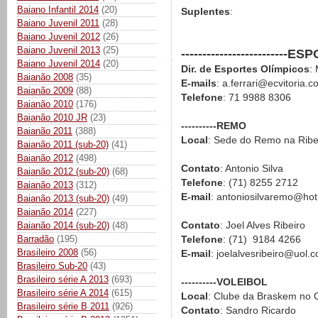
Baiano Infantil 2014
(20)
Suplentes
:
Baiano Juvenil 2011
(28)
Baiano Juvenil 2012
(26)
Baiano Juvenil 2013
(25)
-----------------------
Baiano Juvenil 2014
(20)
Dir. de Esportes Olímpicos
:
Baianão 2008
(35)
E-mails
: a.ferrari@ecvitoria
Baianão 2009
(88)
Telefone
: 71 9988 8306
Baianão 2010
(176)
Baianão 2010 JR
(23)
----------REMO
Baianão 2011
(388)
Local
: Sede do Remo na Ribe
Baianão 2011 (sub-20)
(41)
Baianão 2012
(498)
Contato
: Antonio Silva
Baianão 2012 (sub-20)
(68)
Telefone
: (71) 8255 2712
Baianão 2013
(312)
E-mail
: antoniosilvaremo@ho
Baianão 2013 (sub-20)
(49)
Baianão 2014
(227)
Contato
: Joel Alves Ribeiro
Baianão 2014 (sub-20)
(48)
Barradão
(195)
Telefone
: (71) 9184 4266
Brasileiro 2008
(56)
E-mail
: joelalvesribeiro@uol.
Brasileiro Sub-20
(43)
Brasileiro série A 2013
(693)
----------VOLEIBOL
Brasileiro série A 2014
(615)
Local
: Clube da Braskem no 
Brasileiro série B 2011
(926)
Contato
: Sandro Ricardo