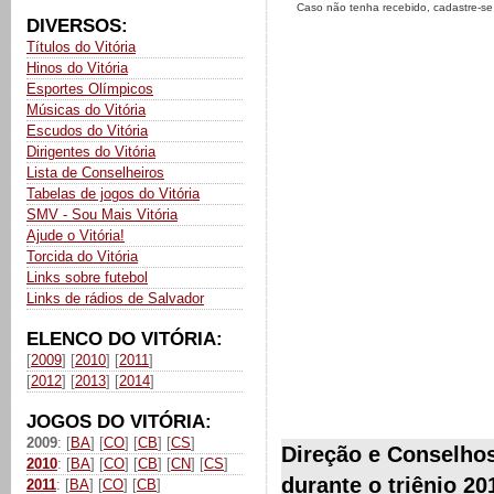
Caso não tenha recebido, cadastre-s
DIVERSOS:
Títulos do Vitória
Hinos do Vitória
Esportes Olímpicos
Músicas do Vitória
Escudos do Vitória
Dirigentes do Vitória
Lista de Conselheiros
Tabelas de jogos do Vitória
SMV - Sou Mais Vitória
Ajude o Vitória!
Torcida do Vitória
Links sobre futebol
Links de rádios de Salvador
ELENCO DO VITÓRIA:
[
2009
] [
2010
] [
2011
]
[
2012
] [
2013
] [
2014
]
JOGOS DO VITÓRIA:
2009
: [
BA
] [
CO
] [
CB
] [
CS
]
Direção e Conselhos
2010
: [
BA
] [
CO
] [
CB
] [
CN
] [
CS
]
durante o triênio 20
2011
: [
BA
] [
CO
] [
CB
]