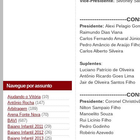
Vice-Presidente:
Silvoney Sa
-----------------------
Presidente:
Alexi Pelagio Gon
Raimundo Dias Viana
Carlos Fernando Amaral Júnio
Pedro Amâncio de Araújo Filh
Carlos Alberto Silveira
Suplentes
:
Luciano Patrício de Oliveira
Antônio Ricardo Goes Lima
Jair de Oliveira Santos Filho
Navegue por assunto
-----------------------
Ajudando o Vitória
(10)
Presidente:
Coronel Christóvã
Antônio Rocha
(147)
Nilton Sampaio Filho
Arbitragem
(189)
Manoelito Souza
Arena Fonte Nova
(70)
Rui Licínio Filho
BAVI
(687)
Pedro Godinho
Baiano Infantil 2011
(29)
Baiano Infantil 2012
(26)
Robério Azevedo
Baiano Infantil 2013
(25)