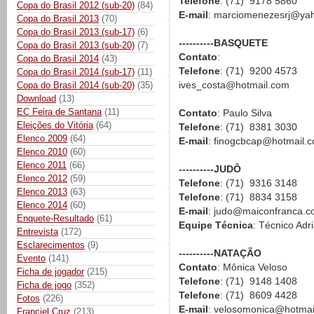
Telefone
: (71) 9178 5860
Copa do Brasil 2012 (sub-20)
(84)
E-mail
: marciomenezesrj@ya
Copa do Brasil 2013
(70)
Copa do Brasil 2013 (sub-17)
(6)
----------BASQUETE
Copa do Brasil 2013 (sub-20)
(7)
Contato
:
Copa do Brasil 2014
(43)
Telefone
: (71) 9200 4573
Copa do Brasil 2014 (sub-17)
(11)
ives_costa@hotmail.com
Copa do Brasil 2014 (sub-20)
(35)
Download
(13)
EC Feira de Santana
(11)
Contato
: Paulo Silva
Eleições do Vitória
(64)
Telefone
: (71) 8381 3030
Elenco 2009
(64)
E-mail
: finogcbcap@hotmail.
Elenco 2010
(60)
Elenco 2011
(66)
----------JUDÔ
Elenco 2012
(59)
Telefone
: (71) 9316 3148
Elenco 2013
(63)
Telefone
: (71) 8834 3158
Elenco 2014
(60)
E-mail
: judo@maiconfranca.c
Enquete-Resultado
(61)
Equipe Técnica
: Técnico Adr
Entrevista
(172)
Esclarecimentos
(9)
----------NATAÇÃO
Evento
(141)
Contato
: Mônica Veloso
Ficha de jogador
(215)
Telefone
: (71) 9148 1408
Ficha de jogo
(352)
Telefone
: (71) 8609 4428
Fotos
(226)
E-mail
: velosomonica@hotmai
Franciel Cruz
(213)