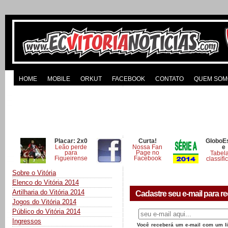
HOME
MOBILE
ORKUT
FACEBOOK
CONTATO
QUEM SOM
Placar: 2x0
Curta!
GloboE
Leão perde
Nossa Fan
e
para
Page no
Tabel
Figueirense
Facebook
classifi
Sobre o Vitória
Elenco do Vitória 2014
Artilharia do Vitória 2014
Cadastre seu e-mail para re
Jogos do Vitória 2014
Público do Vitória 2014
Ingressos
Você receberá um e-mail com um lin