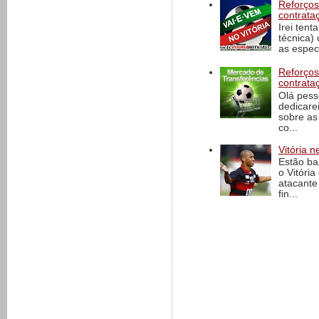
Reforços
contrata
Irei tent
técnica)
as espec
Reforços
contrata
Olá pess
dedicare
sobre as
co...
Vitória n
Estão ba
o Vitóri
atacante
fin...