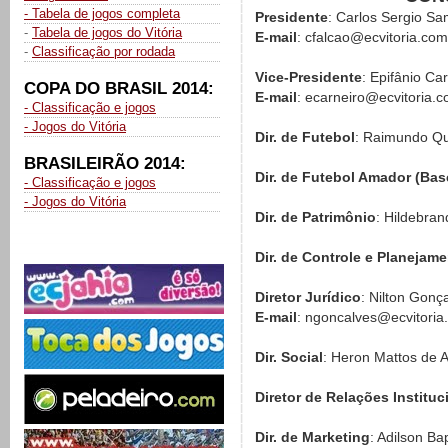
- Tabela de jogos completa
Presidente
: Carlos Sergio S
-
Tabela de jogos do Vitória
E-mail
: cfalcao@ecvitoria.com
-
Classificação por rodada
Vice-Presidente
: Epifânio Car
COPA DO BRASIL 2014:
E-mail
: ecarneiro@ecvitoria.c
- Classificação e jogos
- Jogos do Vitória
Dir. de Futebol
: Raimundo Qu
BRASILEIRÃO 2014:
Dir. de Futebol Amador (Bas
- Classificação e jogos
- Jogos do Vitória
Dir. de Patrimônio
: Hildebra
Dir. de Controle e Planejam
Diretor Jurídico
: Nilton Gonç
E-mail
: ngoncalves@ecvitoria
Dir. Social
: Heron Mattos de 
Diretor de Relações Instituc
Dir. de Marketing
: Adilson Bap