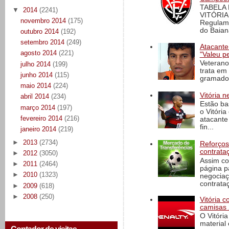
TABELA
▼
2014
(2241)
VITÓRIA
novembro 2014
(175)
Regulame
do Baian
outubro 2014
(192)
setembro 2014
(249)
Atacante
agosto 2014
(221)
"Valeu p
Veterano
julho 2014
(199)
trata em
junho 2014
(115)
gramado 
maio 2014
(224)
Vitória n
abril 2014
(234)
Estão ba
março 2014
(197)
o Vitóri
fevereiro 2014
(216)
atacante
fin...
janeiro 2014
(219)
►
2013
(2734)
Reforços
contrata
►
2012
(3050)
Assim co
►
2011
(2464)
página p
►
2010
(1323)
negociaç
contrataç
►
2009
(618)
►
2008
(250)
Vitória 
camisas 
O Vitóri
material