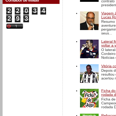
Contador de visitas
contrato
president
2
2
0
3
4
Viagem à 
2
9
3
Lucas Ro
Resumo d
aventure
pergamin
seus...
Lateral 
voltar a 
O latera
Cordeiro
Notícias 
Vitória c
Depois d
resultou 
acertou n
Ficha do 
rodada 
Ficha de 
Campeona
rodada D
Reforços