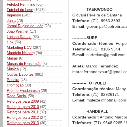
Futebol Feminino
(66)
----------TAEKWONDO
Futebol da base
(1045)
Giovani Pereira de Santana
Ingresso
(245)
Jahia
(78)
Telefone
: (71) 9963 3593
Jornal Rugido do Leão
(23)
E-mail
: giovanips@petrobras.
João Werther
(17)
Larissa Dantas
(83)
----------SURF
Link
(56)
Coordenador técnico
: Felipe
Marketing ECV
(297)
Telefone
: (71) 8106 9544
Maurício Naiberg
(94)
E-mail
: surfreitas@gmail.com
Musas
(6)
Musas do Brasileirão
(5)
Atleta
: Marco Fernandez
Música
(12)
marcofernandezsurf@gmail.c
Outros Esportes
(881)
Peneira
(43)
----------FUTVÔLEI
Promoção
(38)
Coordenação técnica
: Many 
Prêmio Friedenreich
(29)
Telefone
: (71) 92926171
Rede Social
(58)
E-mail
: mgleize@hotmail.com
Reforços para 2009
(41)
Reforços para 2010
(42)
----------HANDBALL
Reforços para 2011
(37)
Coordenador
: Antônio Marco
Reforços para 2012
(27)
Telefones
: (71) 9648 0265 /
Reforços para 2013
(30)