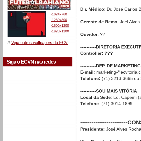
Dir. Médico
: Dr. José Carlos B
-1024x768
-1280x800
Gerente de Remo
: Joel Alves
-1600x1200
-1920x1200
Ouvidor
: ??
//
Veja outros wallpapers do ECV
----------DIRETORIA EXECUT
Controller: ???
Siga o ECVN nas redes
----------DEP. DE MARKETING
E-mail:
marketing@ecvitoria.
Telefone:
(71) 3213-3665 ou
----------SOU MAIS VITÓRIA
Local da Sede
: Ed. Capemi (
Telefone
: (71) 3014-1899
----------------------
Presidente:
José Alves Roch