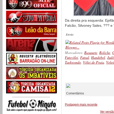
Da direita pra esquerda: Epifân
Falcão, Silvoney Sales, ??? e
Envie:
Marcadores:
Basquete
,
Boliche
,
C
Futevôlei
,
Futsal
,
Handebol
,
Judô
Taekwondo
,
Vôlei de Praia
,
Volei
__________
Comentários
-------------------------------------
Postagem mais recente
Ver versã