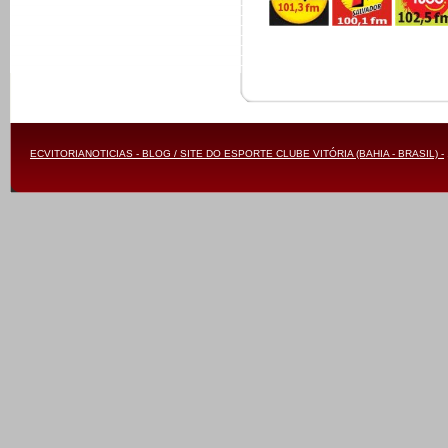
ECVITORIANOTICIAS - BLOG / SITE DO ESPORTE CLUBE VITÓRIA (BAHIA - BRASIL) -