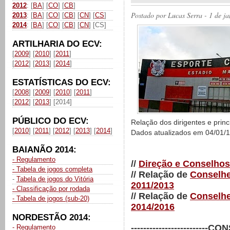
2012
: [
BA
] [
CO
] [
CB
]
Postado por
Lucas Serra
- 1 de j
2013
: [
BA
] [
CO
] [
CB
] [
CN
] [
CS
]
2014
: [
BA
] [
CO
] [
CB
] [
CN
] [CS]
ARTILHARIA DO ECV:
[
2009
] [
2010
] [
2011
]
[
2012
] [
2013
] [
2014
]
ESTATÍSTICAS DO ECV:
[
2008
] [
2009
] [
2010
] [
2011
]
[
2012
] [
2013
] [2014]
PÚBLICO DO ECV:
Relação dos dirigentes e princ
[
2010
] [
2011
] [
2012
] [
2013
] [
2014
]
Dados atualizados em 04/01/1
BAIANÃO 2014:
- Regulamento
//
Direção e Conselhos 
- Tabela de jogos completa
// Relação de
Conselhei
-
Tabela de jogos do Vitória
2011/2013
- Classificação por rodada
// Relação de
Conselhei
- Tabela de jogos (sub-20)
2014/2016
NORDESTÃO 2014:
-----------------------
- Regulamento