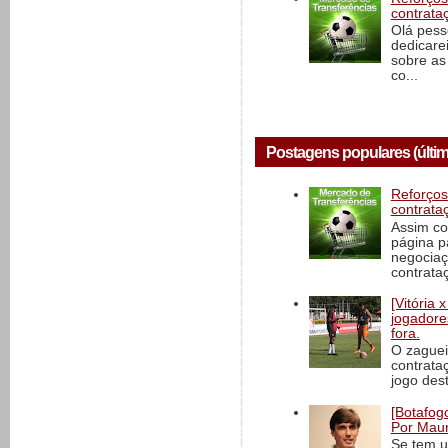
contrata
Olá pess
dedicare
sobre as
co...
Postagens populares (últim
Reforços
contrata
Assim co
página p
negociaç
contrataç
[Vitória
jogadore
fora.
O zaguei
contrata
jogo dest
[Botafogo
Por Maur
Se tem u