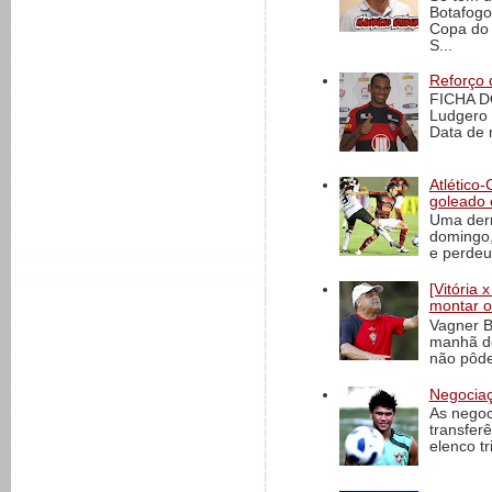
Botafogo
Copa do 
S...
Reforço 
FICHA D
Ludgero 
Data de 
Atlético-
goleado 
Uma derr
domingo,
e perdeu 
[Vitória
montar o
Vagner B
manhã de
não pôde
Negociaç
As negoc
transfer
elenco t