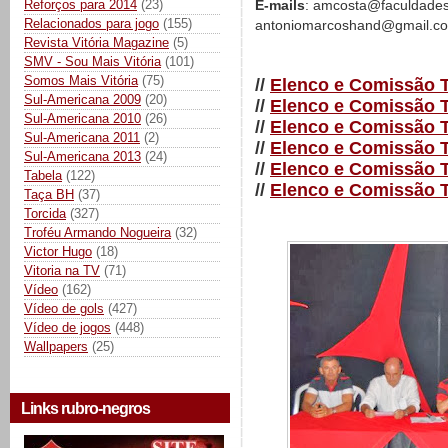
Reforços para 2014
(23)
E-mails
: amcosta@faculdadeso
Relacionados para jogo
(155)
antoniomarcoshand@gmail.c
Revista Vitória Magazine
(5)
SMV - Sou Mais Vitória
(101)
Somos Mais Vitória
(75)
//
Elenco e Comissão T
Sul-Americana 2009
(20)
//
Elenco e Comissão T
Sul-Americana 2010
(26)
//
Elenco e Comissão T
Sul-Americana 2011
(2)
//
Elenco e Comissão T
Sul-Americana 2013
(24)
//
Elenco e Comissão T
Tabela
(122)
//
Elenco e Comissão T
Taça BH
(37)
Torcida
(327)
Troféu Armando Nogueira
(32)
Victor Hugo
(18)
Vitoria na TV
(71)
Vídeo
(162)
Vídeo de gols
(427)
Vídeo de jogos
(448)
Wallpapers
(25)
Links rubro-negros