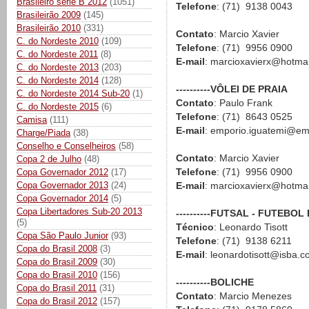
Brasileiro série B 2012
(1051)
Telefone
: (71) 9138 0043
Brasileirão 2009
(145)
Brasileirão 2010
(331)
Contato
: Marcio Xavier
C. do Nordeste 2010
(109)
Telefone
: (71) 9956 0900
C. do Nordeste 2011
(8)
E-mail
: marcioxavierx@hotma
C. do Nordeste 2013
(203)
C. do Nordeste 2014
(128)
----------VÔLEI DE PRAIA
C. do Nordeste 2014 Sub-20
(1)
Contato
: Paulo Frank
C. do Nordeste 2015
(6)
Telefone
: (71) 8643 0525
Camisa
(111)
E-mail
: emporio.iguatemi@em
Charge/Piada
(38)
Conselho e Conselheiros
(58)
Contato
: Marcio Xavier
Copa 2 de Julho
(48)
Telefone
: (71) 9956 0900
Copa Governador 2012
(17)
Copa Governador 2013
(24)
E-mail
: marcioxavierx@hotma
Copa Governador 2014
(5)
Copa Libertadores Sub-20 2013
----------FUTSAL - FUTEBO
(5)
Técnico
: Leonardo Tisott
Copa São Paulo Junior
(93)
Telefone
: (71) 9138 6211
Copa do Brasil 2008
(3)
E-mail
: leonardotisott@isba.c
Copa do Brasil 2009
(30)
Copa do Brasil 2010
(156)
----------BOLICHE
Copa do Brasil 2011
(31)
Contato
: Marcio Menezes
Copa do Brasil 2012
(157)