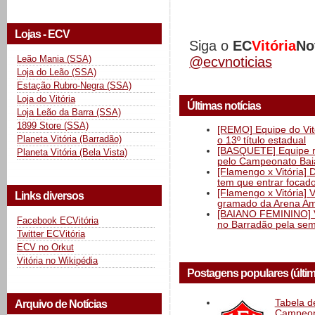
Lojas - ECV
Siga o
EC
Vitória
No
Leão Mania (SSA)
@ecvnoticias
Loja do Leão (SSA)
Estação Rubro-Negra (SSA)
Loja do Vitória
Últimas notícias
Loja Leão da Barra (SSA)
1899 Store (SSA)
[REMO] Equipe do Vitó
Planeta Vitória (Barradão)
o 13º título estadual
[BASQUETE] Equipe mas
Planeta Vitória (Bela Vista)
pelo Campeonato Ba
[Flamengo x Vitória] 
tem que entrar focad
[Flamengo x Vitória] 
Links diversos
gramado da Arena Am
[BAIANO FEMININO] Vi
Facebook ECVitória
no Barradão pela semi
Twitter ECVitória
ECV no Orkut
Vitória no Wikipédia
Postagens populares (últi
Tabela d
Arquivo de Notícias
Campeona