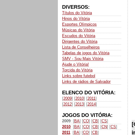
DIVERSOS:
Títulos do Vitória
Hinos do Vitória
Esportes Olímpicos
Músicas do Vitória
Escudos do Vitória
Dirigentes do Vitória
Lista de Conselheiros
Tabelas de jogos do Vitória
SMV - Sou Mais Vitória
Ajude o Vitória!
Torcida do Vitória
Links sobre futebol
Links de rádios de Salvador
ELENCO DO VITÓRIA:
[
2009
] [
2010
] [
2011
]
[
2012
] [
2013
] [
2014
]
JOGOS DO VITÓRIA:
2009
: [
BA
] [
CO
] [
CB
] [
CS
]
[
2010
: [
BA
] [
CO
] [
CB
] [
CN
] [
CS
]
i
2011
: [
BA
] [
CO
] [
CB
]