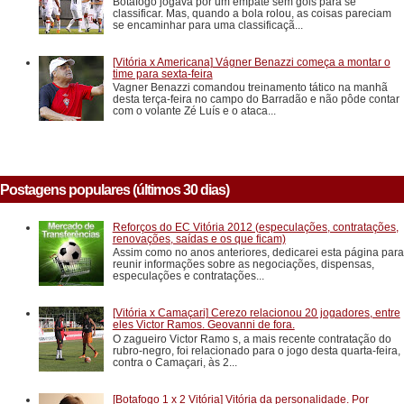
Botafogo jogava por um empate sem gols para se
classificar. Mas, quando a bola rolou, as coisas pareciam
se encaminhar para uma classificaçã...
[Vitória x Americana] Vágner Benazzi começa a montar o
time para sexta-feira
Vagner Benazzi comandou treinamento tático na manhã
desta terça-feira no campo do Barradão e não pôde contar
com o volante Zé Luís e o ataca...
Postagens populares (últimos 30 dias)
Reforços do EC Vitória 2012 (especulações, contratações,
renovações, saídas e os que ficam)
Assim como no anos anteriores, dedicarei esta página para
reunir informações sobre as negociações, dispensas,
especulações e contratações...
[Vitória x Camaçari] Cerezo relacionou 20 jogadores, entre
eles Victor Ramos. Geovanni de fora.
O zagueiro Victor Ramo s, a mais recente contratação do
rubro-negro, foi relacionado para o jogo desta quarta-feira,
contra o Camaçari, às 2...
[Botafogo 1 x 2 Vitória] Vitória da personalidade. Por