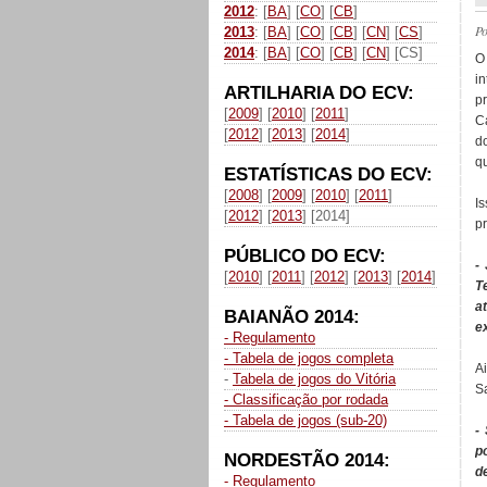
2012
: [
BA
] [
CO
] [
CB
]
P
2013
: [
BA
] [
CO
] [
CB
] [
CN
] [
CS
]
2014
: [
BA
] [
CO
] [
CB
] [
CN
] [CS]
i
ARTILHARIA DO ECV:
p
[
2009
] [
2010
] [
2011
]
C
[
2012
] [
2013
] [
2014
]
d
qu
ESTATÍSTICAS DO ECV:
[
2008
] [
2009
] [
2010
] [
2011
]
I
[
2012
] [
2013
] [2014]
p
PÚBLICO DO ECV:
-
[
2010
] [
2011
] [
2012
] [
2013
] [
2014
]
T
a
BAIANÃO 2014:
e
- Regulamento
- Tabela de jogos completa
A
-
Tabela de jogos do Vitória
S
- Classificação por rodada
- Tabela de jogos (sub-20)
-
p
NORDESTÃO 2014:
d
- Regulamento