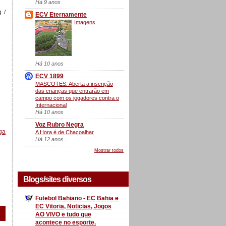
Há 9 anos
 /
ECV Eternamente
Imagens
Há 10 anos
ECV 1899
MASCOTES: Aberta a inscrição
das crianças que entrarão em
campo com os jogadores contra o
Internacional
Há 10 anos
Voz Rubro Negra
ga
A Hora é de Chacoalhar
Há 12 anos
Mostrar todos
Blogs/sites diversos
Futebol Bahiano - EC Bahia e
EC Vitoria, Noticias, Jogos
AO VIVO e tudo que
acontece no esporte.