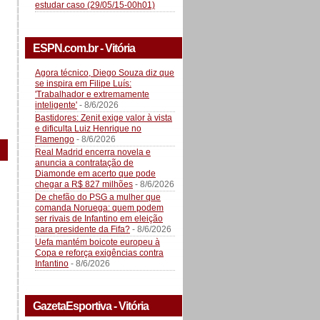
estudar caso (29/05/15-00h01)
ESPN.com.br - Vitória
Agora técnico, Diego Souza diz que
se inspira em Filipe Luís:
'Trabalhador e extremamente
inteligente'
- 8/6/2026
Bastidores: Zenit exige valor à vista
e dificulta Luiz Henrique no
Flamengo
- 8/6/2026
Real Madrid encerra novela e
anuncia a contratação de
Diamonde em acerto que pode
chegar a R$ 827 milhões
- 8/6/2026
De chefão do PSG a mulher que
comanda Noruega: quem podem
ser rivais de Infantino em eleição
para presidente da Fifa?
- 8/6/2026
Uefa mantém boicote europeu à
Copa e reforça exigências contra
Infantino
- 8/6/2026
GazetaEsportiva - Vitória