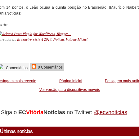
om 14 pontos, o Leão ocupa a quinta posição no Brasileirão. (Maurício Naiberg
ahiaNotícias)
nvie:
arcadores:
Brasileiro série A 2013
,
Notícia
,
Volante Michel
_________
0 Comentários
Comentários
ostagem mais recente
Página inicial
Postagem mais anti
Ver versão para dispositivos móveis
Siga o
EC
Vitória
Notícias
no Twitter:
@ecvnoticias
Últimas notícias