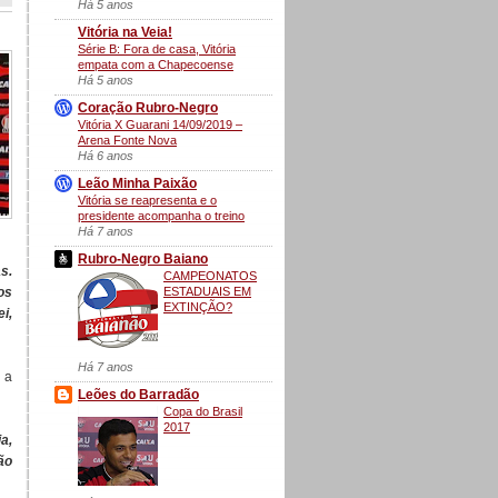
Há 5 anos
Vitória na Veia!
Série B: Fora de casa, Vitória
empata com a Chapecoense
Há 5 anos
Coração Rubro-Negro
Vitória X Guarani 14/09/2019 –
Arena Fonte Nova
Há 6 anos
Leão Minha Paixão
Vitória se reapresenta e o
presidente acompanha o treino
Há 7 anos
Rubro-Negro Baiano
s.
CAMPEONATOS
ESTADUAIS EM
os
EXTINÇÃO?
i,
Há 7 anos
 a
Leões do Barradão
Copa do Brasil
2017
a,
ão