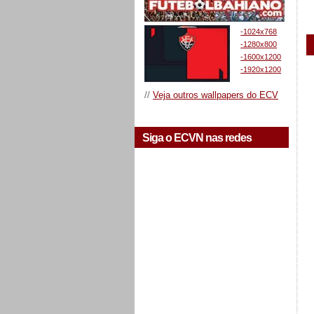
-1024x768
-1280x800
-1600x1200
-1920x1200
//
Veja outros wallpapers do ECV
Siga o ECVN nas redes