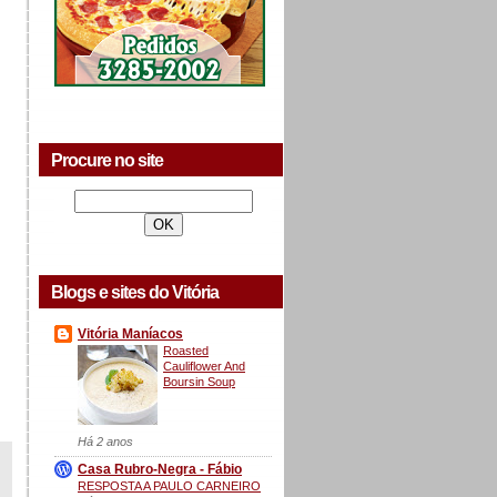
Procure no site
Blogs e sites do Vitória
Vitória Maníacos
Roasted
Cauliflower And
Boursin Soup
Há 2 anos
Casa Rubro-Negra - Fábio
RESPOSTA A PAULO CARNEIRO