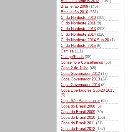
Brasileiro série B 2012
(1051)
Brasileirão 2009
(145)
Brasileirão 2010
(331)
C. do Nordeste 2010
(109)
C. do Nordeste 2011
(8)
C. do Nordeste 2013
(203)
C. do Nordeste 2014
(128)
C. do Nordeste 2014 Sub-20
(1)
C. do Nordeste 2015
(6)
Camisa
(111)
Charge/Piada
(38)
Conselho e Conselheiros
(58)
Copa 2 de Julho
(48)
Copa Governador 2012
(17)
Copa Governador 2013
(24)
Copa Governador 2014
(5)
Copa Libertadores Sub-20 2013
(5)
Copa São Paulo Junior
(93)
Copa do Brasil 2008
(3)
Copa do Brasil 2009
(30)
Copa do Brasil 2010
(156)
Copa do Brasil 2011
(31)
Copa do Brasil 2012
(157)