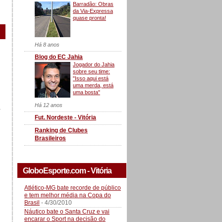
Barradão: Obras
da Via-Expressa
quase pronta!
Há 8 anos
Blog do EC Jahia
Jogador do Jahia
sobre seu time:
"Isso aqui está
uma merda, está
uma bosta"
Há 12 anos
a
Fut. Nordeste - Vitória
Ranking de Clubes
Brasileiros
GloboEsporte.com - Vitória
Atlético-MG bate recorde de público
e tem melhor média na Copa do
Brasil
- 4/30/2010
Náutico bate o Santa Cruz e vai
encarar o Sport na decisão do