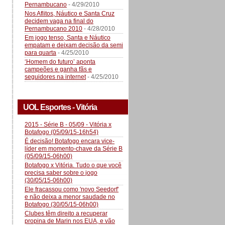
Pernambucano
- 4/29/2010
Nos Aflitos, Náutico e Santa Cruz
decidem vaga na final do
Pernambucano 2010
- 4/28/2010
Em jogo tenso, Santa e Náutico
empatam e deixam decisão da semi
para quarta
- 4/25/2010
‘Homem do futuro’ aponta
campeões e ganha fãs e
seguidores na internet
- 4/25/2010
UOL Esportes - Vitória
2015 - Série B - 05/09 - Vitória x
Botafogo (05/09/15-16h54)
É decisão! Botafogo encara vice-
líder em momento-chave da Série B
(05/09/15-06h00)
Botafogo x Vitória. Tudo o que você
precisa saber sobre o jogo
(30/05/15-06h00)
Ele fracassou como 'novo Seedorf'
e não deixa a menor saudade no
Botafogo (30/05/15-06h00)
Clubes têm direito a recuperar
propina de Marin nos EUA, e vão