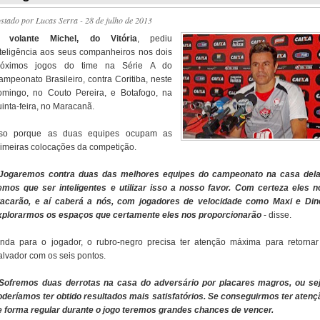
ostado por
Lucas Serra
- 28 de julho de 2013
O
volante Michel, do Vitória
, pediu
nteligência aos seus companheiros nos dois
róximos jogos do time na Série A do
ampeonato Brasileiro, contra Coritiba, neste
omingo, no Couto Pereira, e Botafogo, na
inta-feira, no Maracanã.
sso porque as duas equipes ocupam as
rimeiras colocações da competição.
 Jogaremos contra duas das melhores equipes do campeonato na casa dela
emos que ser inteligentes e utilizar isso a nosso favor. Com certeza eles n
tacarão, e aí caberá a nós, com jogadores de velocidade como Maxi e Dine
xplorarmos os espaços que certamente eles nos proporcionarão
- disse.
inda para o jogador, o rubro-negro precisa ter atenção máxima para retornar
alvador com os seis pontos.
 Sofremos duas derrotas na casa do adversário por placares magros, ou sej
oderíamos ter obtido resultados mais satisfatórios. Se conseguirmos ter atenç
e forma regular durante o jogo teremos grandes chances de vencer.