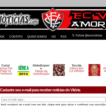
OOK
CONTATO
QUEM SOMOS
HD
RSS
Curta!
GloboEsport
Torcida
Nossa Fan
e
Vitória tem
Al
Page no
2,6 milhões
s
Tabela de
Facebook
classificação
Cadastre seu e-mail para receber notícias do Vitória
Você receberá um e-mail com um link, clique nele para ativar e confirmar sua inscrição