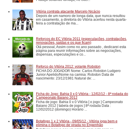
Vitória contrata atacante Marcelo Nicácio
Depois de um namoro de longa data, que nunca resultou
em casamento, a diretoria do Vitória acertou nesta quarta-
feira a contratação de ma...
Reforços do EC Vitória 2011 (especulações, contratações,
renovações, saídas e os que ficam)
Olá pessoal, Assim como no ano passado , dedicarei esta
página para reunir informações sobre as negociações,
dispensas, especulações e co...
Reforço do Vitória 2012: volante Robston
FICHA DO JOGADOR Nome: Carlos Robston Ludgero
Junior Apelido/Nome na camisa: Robston Data de
nascimento: 23/12/1981 Natural de: ...
Ficha do Jogo: Bahia 0 x 0 Vitória - 12/02/12 - 8ª rodada do
Campeonato Baiano 2012
Ficha de jogo: Bahia 0 x 0 Vitória [ o jogo ] Campeonato
Baiano 2012 [ tabela de jogos ] 8ª rodada Data :
12/02/2012 (domingo) Horário ...
Botafogo 1 x 2 Vitória - 09/05/12 - Vitória joga bem e
elimina o Botafogo de virada no Engenhão