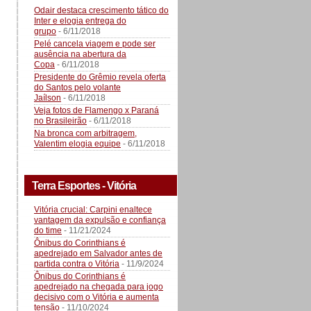
Odair destaca crescimento tático do
Inter e elogia entrega do
grupo
- 6/11/2018
Pelé cancela viagem e pode ser
ausência na abertura da
Copa
- 6/11/2018
Presidente do Grêmio revela oferta
do Santos pelo volante
Jaílson
- 6/11/2018
Veja fotos de Flamengo x Paraná
no Brasileirão
- 6/11/2018
Na bronca com arbitragem,
Valentim elogia equipe
- 6/11/2018
Terra Esportes - Vitória
Vitória crucial: Carpini enaltece
vantagem da expulsão e confiança
do time
- 11/21/2024
Ônibus do Corinthians é
apedrejado em Salvador antes de
partida contra o Vitória
- 11/9/2024
Ônibus do Corinthians é
apedrejado na chegada para jogo
decisivo com o Vitória e aumenta
tensão
- 11/10/2024