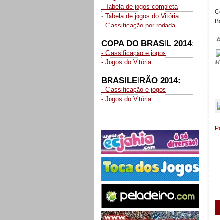
- Tabela de jogos completa
C
-
Tabela de jogos do Vitória
B
-
Classificação por rodada
E
COPA DO BRASIL 2014:
- Classificação e jogos
M
- Jogos do Vitória
BRASILEIRÃO 2014:
- Classificação e jogos
_
- Jogos do Vitória
P