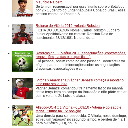
Maurício Naiberg.
Se tem um responsável por esse triunfo sobre o Botafogo,
por 2 x 1 , dentro do Engenhão, pela Copa do Brasil, essa
pessoa chama-se Ricardo S...
Reforço do Vitória 2012: volante Robston
FICHA DO JOGADOR Nome: Carlos Robston Ludgero
Junior Apelido/Nome na camisa: Robston Data de
nascimento: 23/12/1981 Natural de: ...
Reforços do EC Vitória 2011 (especulações, contratações,
renovações, saídas e os que ficam)
Olá pessoal, Assim como no ano passado , dedicarei esta
página para reunir informações sobre as negociações,
dispensas, especulações e co...
[Vitória x Americana] Vágner Benazzi começa a montar o
time para sexta-feira
Vagner Benazzi comandou treinamento tático na manhã
desta terça-feira no campo do Barradão e não pôde contar
com o volante Zé Luís e o ataca...
Atlético-GO 4 x 1 Vitória - 05/09/10 - Vitória é goleado e
fecha 1º turno na 15ª posição
Uma derrota para ser esquecida. O Vitória, neste domingo,
sofreu um “apagão” no segundo tempo, e perdeu de 4 a 1
para o Atlético (GO), no Es...