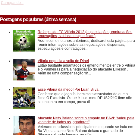
Carregando...
Postagens populares (última semana)
Reforços do EC Vitória 2012 (especulações, contratações,
renovações, saídas e os que ficam)
Assim como no anos anteriores, dedicarei esta página para
reunir informações sobre as negociações, dispensas,
especulações e contratações...
Vitória negocia a volta de Dinei
Estão bastante adiantados os entendimentos entre o Vitóri
e o Palmeiras para a negociação do atacante Elkeson .
Além de uma compensação fin...
Esse Vitória dá medo! Por Luan Silva.
Confesso que o jogo foi bem mais assustador do que o
filme O Exorcista. O que é isso, meu DEUS?!?! O time não
se encontra em campo, prova di...
Atacante Neto Baiano sobre o empate no BAVI: "Valeu pela
vontade de todos os jogadores"
Veterano em clássicos, principalmente quando se trata em
Ba-Vi, o atacante Neto Baiano deixou o gramado de
Pituaçu soltando fumaça, no clás...