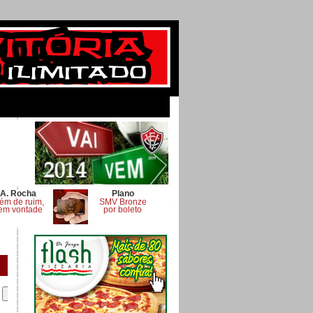
A. Rocha
Plano
ém de ruim,
SMV Bronze
em vontade
por boleto
.