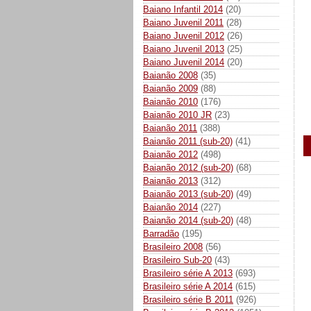
Baiano Infantil 2014
(20)
Baiano Juvenil 2011
(28)
Baiano Juvenil 2012
(26)
Baiano Juvenil 2013
(25)
Baiano Juvenil 2014
(20)
Baianão 2008
(35)
Baianão 2009
(88)
Baianão 2010
(176)
Baianão 2010 JR
(23)
Baianão 2011
(388)
Baianão 2011 (sub-20)
(41)
Baianão 2012
(498)
Baianão 2012 (sub-20)
(68)
Baianão 2013
(312)
Baianão 2013 (sub-20)
(49)
Baianão 2014
(227)
Baianão 2014 (sub-20)
(48)
Barradão
(195)
Brasileiro 2008
(56)
Brasileiro Sub-20
(43)
Brasileiro série A 2013
(693)
Brasileiro série A 2014
(615)
Brasileiro série B 2011
(926)