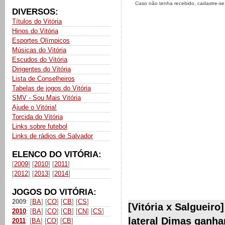
Caso não tenha recebido, cadastre-s
DIVERSOS:
Títulos do Vitória
Hinos do Vitória
Esportes Olímpicos
Músicas do Vitória
Escudos do Vitória
Dirigentes do Vitória
Lista de Conselheiros
Tabelas de jogos do Vitória
SMV - Sou Mais Vitória
Ajude o Vitória!
Torcida do Vitória
Links sobre futebol
Links de rádios de Salvador
ELENCO DO VITÓRIA:
[
2009
] [
2010
] [
2011
]
[
2012
] [
2013
] [
2014
]
JOGOS DO VITÓRIA:
2009
: [
BA
] [
CO
] [
CB
] [
CS
]
[Vitória x Salgueir
2010
: [
BA
] [
CO
] [
CB
] [
CN
] [
CS
]
lateral Dimas ganha
2011
: [
BA
] [
CO
] [
CB
]