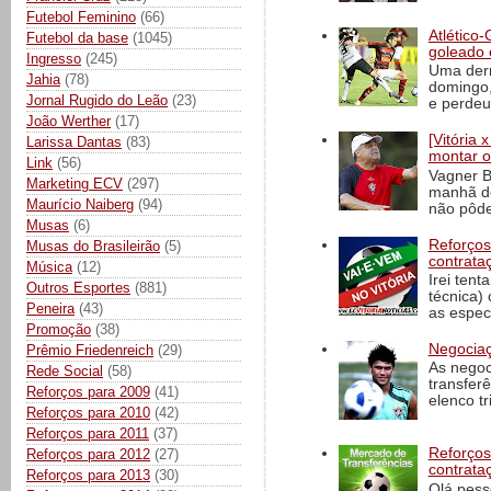
Futebol Feminino
(66)
Atlético-
Futebol da base
(1045)
goleado 
Ingresso
(245)
Uma derr
Jahia
(78)
domingo,
Jornal Rugido do Leão
(23)
e perdeu 
João Werther
(17)
[Vitória
Larissa Dantas
(83)
montar o
Link
(56)
Vagner B
Marketing ECV
(297)
manhã de
Maurício Naiberg
(94)
não pôde
Musas
(6)
Reforços
Musas do Brasileirão
(5)
contrata
Música
(12)
Irei tent
Outros Esportes
(881)
técnica)
Peneira
(43)
as espec
Promoção
(38)
Negociaç
Prêmio Friedenreich
(29)
As negoc
Rede Social
(58)
transfer
Reforços para 2009
(41)
elenco t
Reforços para 2010
(42)
Reforços para 2011
(37)
Reforços
Reforços para 2012
(27)
contrata
Reforços para 2013
(30)
Olá pess