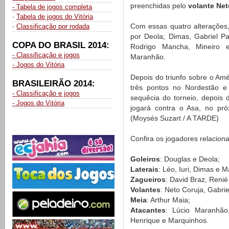
preenchidas pelo
volante Net
- Tabela de jogos completa
-
Tabela de jogos do Vitória
Com essas quatro alterações,
-
Classificação por rodada
por Deola; Dimas, Gabriel Pa
COPA DO BRASIL 2014:
Rodrigo Mancha, Mineiro e
- Classificação e jogos
Maranhão.
- Jogos do Vitória
Depois do triunfo sobre o Amé
BRASILEIRÃO 2014:
três pontos no Nordestão e
- Classificação e jogos
sequêcia do torneio, depois
- Jogos do Vitória
jogará contra o Asa, no pr
(Moysés Suzart / A TARDE)
Confira os jogadores relacion
Goleiros
: Douglas e Deola;
Laterais
: Léo, Iuri, Dimas e 
Zagueiros
: David Braz, Renié
Volantes
: Neto Coruja, Gabri
Meia
: Arthur Maia;
Atacantes
: Lúcio Maranhão,
Henrique e Marquinhos.