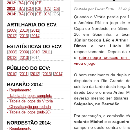
2012
: [
BA
] [
CO
] [
CB
]
Postado por
Lucas Serra
- 22 de 
2013
: [
BA
] [
CO
] [
CB
] [
CN
] [
CS
]
2014
: [
BA
] [
CO
] [
CB
] [
CN
] [CS]
Quando o Vitória perdia por 1
o América-RN no jogo de es
ARTILHARIA DO ECV:
Copa do Nordeste, no último
[
2009
] [
2010
] [
2011
]
20, em Goianinha, o téc
[
2012
] [
2013
] [
2014
]
Júnior trocou Léo e Arthur
Dimas e por Lúcio Ma
ESTATÍSTICAS DO ECV:
respectivamente. Depois da
[
2008
] [
2009
] [
2010
] [
2011
]
o
rubro-negro cresceu em
[
2012
] [
2013
] [2014]
virou o jogo
.
PÚBLICO DO ECV:
[
2010
] [
2011
] [
2012
] [
2013
] [
2014
]
O bom rendimento da dupla n
disputada no Rio Grande do
BAIANÃO 2014:
coletivo da tarde desta terça-fe
- Regulamento
direito Léo e o meia Arthur 
- Tabela de jogos completa
deverão mesmo ser titulares
-
Tabela de jogos do Vitória
Salgueiro, no Barradão
.
- Classificação por rodada
- Tabela de jogos (sub-20)
Por precaução, a comissão té
volante Michel e o zagueiro
NORDESTÃO 2014:
campo no duelo contra o tim
- Regulamento