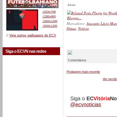
Envie:
-1024x768
-1280x800
-1600x1200
Marcadores:
Atacante Lúcio Mar
-1920x1200
Dimas
,
Notícia
//
Veja outros wallpapers do ECV
__________
Siga o ECVN nas redes
Comentários
Postagem mais recente
Ver versã
Siga o
EC
Vitória
No
@ecvnoticias