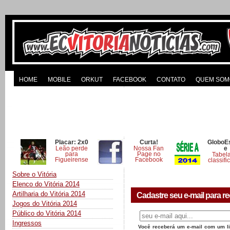
HOME
MOBILE
ORKUT
FACEBOOK
CONTATO
QUEM SOM
Placar: 2x0
Curta!
GloboE
Leão perde
Nossa Fan
e
para
Page no
Tabel
Figueirense
Facebook
classifi
Sobre o Vitória
Elenco do Vitória 2014
Artilharia do Vitória 2014
Cadastre seu e-mail para re
Jogos do Vitória 2014
Público do Vitória 2014
Ingressos
Você receberá um e-mail com um lin