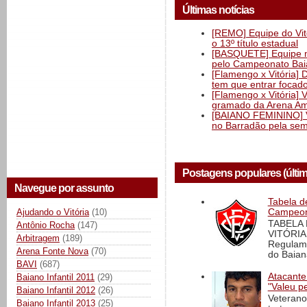
Últimas notícias
[REMO] Equipe do Vitó
o 13º título estadual
[BASQUETE] Equipe mas
pelo Campeonato Ba
[Flamengo x Vitória] 
tem que entrar focad
[Flamengo x Vitória] 
gramado da Arena Am
[BAIANO FEMININO] Vi
no Barradão pela semi
Postagens populares (últi
Navegue por assunto
Tabela d
Ajudando o Vitória
(10)
Campeona
TABELA
Antônio Rocha
(147)
VITÓRIA
Arbitragem
(189)
Regulame
Arena Fonte Nova
(70)
do Baian
BAVI
(687)
Atacante
Baiano Infantil 2011
(29)
"Valeu p
Baiano Infantil 2012
(26)
Veterano
Baiano Infantil 2013
(25)