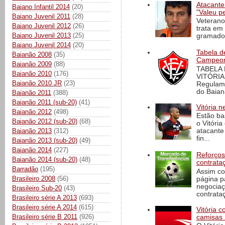
Atacante
Baiano Infantil 2014
(20)
"Valeu p
Baiano Juvenil 2011
(28)
Veterano
Baiano Juvenil 2012
(26)
trata em
Baiano Juvenil 2013
(25)
gramado 
Baiano Juvenil 2014
(20)
Tabela d
Baianão 2008
(35)
Campeona
Baianão 2009
(88)
TABELA
Baianão 2010
(176)
VITÓRIA
Baianão 2010 JR
(23)
Regulame
do Baian
Baianão 2011
(388)
Baianão 2011 (sub-20)
(41)
Vitória n
Baianão 2012
(498)
Estão ba
Baianão 2012 (sub-20)
(68)
o Vitóri
Baianão 2013
(312)
atacante
fin...
Baianão 2013 (sub-20)
(49)
Baianão 2014
(227)
Reforços
Baianão 2014 (sub-20)
(48)
contrata
Barradão
(195)
Assim co
Brasileiro 2008
(56)
página p
negociaç
Brasileiro Sub-20
(43)
contrataç
Brasileiro série A 2013
(693)
Brasileiro série A 2014
(615)
Vitória 
Brasileiro série B 2011
(926)
camisas 