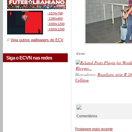
-1024x768
-1280x800
-1600x1200
-1920x1200
//
Veja outros wallpapers do ECV
Envie:
Siga o ECVN nas redes
Marcadores:
Brasileiro série B 2
Uelliton
__________
Comentários
Postagem mais recente