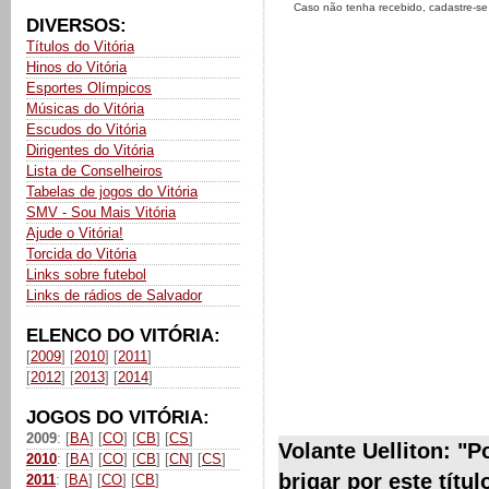
Caso não tenha recebido, cadastre-s
DIVERSOS:
Títulos do Vitória
Hinos do Vitória
Esportes Olímpicos
Músicas do Vitória
Escudos do Vitória
Dirigentes do Vitória
Lista de Conselheiros
Tabelas de jogos do Vitória
SMV - Sou Mais Vitória
Ajude o Vitória!
Torcida do Vitória
Links sobre futebol
Links de rádios de Salvador
ELENCO DO VITÓRIA:
[
2009
] [
2010
] [
2011
]
[
2012
] [
2013
] [
2014
]
JOGOS DO VITÓRIA:
2009
: [
BA
] [
CO
] [
CB
] [
CS
]
Volante Uelliton: "
2010
: [
BA
] [
CO
] [
CB
] [
CN
] [
CS
]
brigar por este títul
2011
: [
BA
] [
CO
] [
CB
]