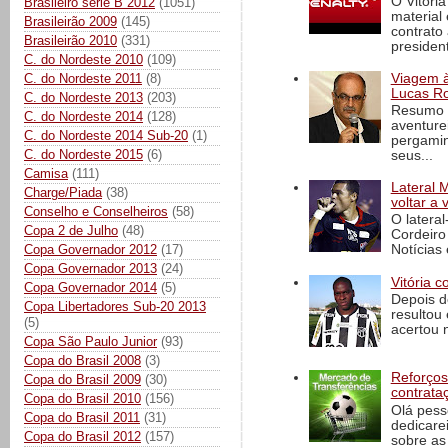
O Vitóri
Brasileiro série B 2012
(1051)
material
Brasileirão 2009
(145)
contrato
Brasileirão 2010
(331)
president
C. do Nordeste 2010
(109)
Viagem à 
C. do Nordeste 2011
(8)
Lucas Ro
C. do Nordeste 2013
(203)
Resumo d
C. do Nordeste 2014
(128)
aventure
C. do Nordeste 2014 Sub-20
(1)
pergamin
C. do Nordeste 2015
(6)
seus...
Camisa
(111)
Lateral 
Charge/Piada
(38)
voltar a 
Conselho e Conselheiros
(58)
O latera
Copa 2 de Julho
(48)
Cordeiro
Notícias 
Copa Governador 2012
(17)
Copa Governador 2013
(24)
Vitória c
Copa Governador 2014
(5)
Depois d
Copa Libertadores Sub-20 2013
resultou 
(5)
acertou n
Copa São Paulo Junior
(93)
Copa do Brasil 2008
(3)
Reforços
Copa do Brasil 2009
(30)
contrata
Copa do Brasil 2010
(156)
Olá pess
Copa do Brasil 2011
(31)
dedicare
Copa do Brasil 2012
(157)
sobre as