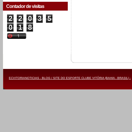
Contador de visitas
2
2
0
3
5
0
1
8
ECVITORIANOTICIAS - BLOG / SITE DO ESPORTE CLUBE VITÓRIA (BAHIA - BRASIL) -