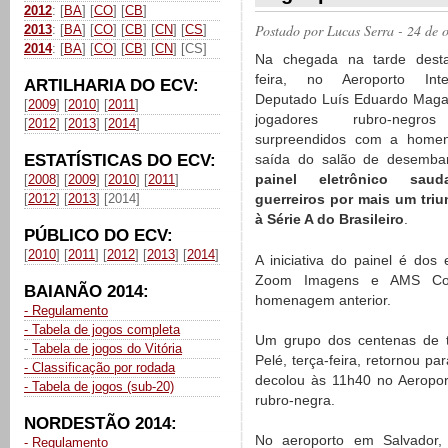
2012
: [
BA
] [
CO
] [
CB
]
Postado por
Lucas Serra
- 24 de 
2013
: [
BA
] [
CO
] [
CB
] [
CN
] [
CS
]
2014
: [
BA
] [
CO
] [
CB
] [
CN
] [CS]
Na chegada na tarde desta
feira, no Aeroporto Inter
ARTILHARIA DO ECV:
Deputado Luís Eduardo Maga
[
2009
] [
2010
] [
2011
]
jogadores rubro-negro
[
2012
] [
2013
] [
2014
]
surpreendidos com a home
ESTATÍSTICAS DO ECV:
saída do salão de desemba
painel eletrônico sau
[
2008
] [
2009
] [
2010
] [
2011
]
[
2012
] [
2013
] [2014]
guerreiros por mais um tri
à Série A do Brasileiro
.
PÚBLICO DO ECV:
[
2010
] [
2011
] [
2012
] [
2013
] [
2014
]
A iniciativa do painel é do
Zoom Imagens e AMS Com
BAIANÃO 2014:
homenagem anterior.
- Regulamento
- Tabela de jogos completa
Um grupo dos centenas de t
-
Tabela de jogos do Vitória
Pelé, terça-feira, retornou 
- Classificação por rodada
decolou às 11h40 no Aeropo
- Tabela de jogos (sub-20)
rubro-negra.
NORDESTÃO 2014:
No aeroporto em Salvador, 
- Regulamento