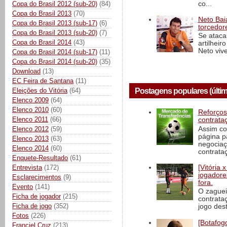
co...
Copa do Brasil 2012 (sub-20)
(84)
Copa do Brasil 2013
(70)
Neto Baia
Copa do Brasil 2013 (sub-17)
(6)
torcedore
Copa do Brasil 2013 (sub-20)
(7)
Se ataca
Copa do Brasil 2014
(43)
artilheir
Neto vive
Copa do Brasil 2014 (sub-17)
(11)
Copa do Brasil 2014 (sub-20)
(35)
Download
(13)
EC Feira de Santana
(11)
Eleições do Vitória
(64)
Postagens populares (últim
Elenco 2009
(64)
Elenco 2010
(60)
Reforços
Elenco 2011
(66)
contrata
Assim co
Elenco 2012
(59)
página p
Elenco 2013
(63)
negociaç
Elenco 2014
(60)
contrataç
Enquete-Resultado
(61)
Entrevista
(172)
[Vitória
jogadore
Esclarecimentos
(9)
fora.
Evento
(141)
O zaguei
Ficha de jogador
(215)
contrata
Ficha de jogo
(352)
jogo dest
Fotos
(226)
[Botafogo
Franciel Cruz
(213)