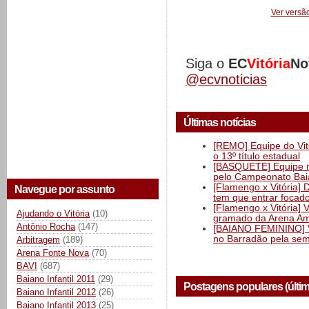
Ver versã
Siga o
EC
Vitória
No
@ecvnoticias
Últimas notícias
[REMO] Equipe do Vitó
o 13º título estadual
[BASQUETE] Equipe mas
pelo Campeonato Ba
[Flamengo x Vitória] 
Navegue por assunto
tem que entrar focad
[Flamengo x Vitória] 
Ajudando o Vitória
(10)
gramado da Arena Am
Antônio Rocha
(147)
[BAIANO FEMININO] Vi
no Barradão pela semi
Arbitragem
(189)
Arena Fonte Nova
(70)
BAVI
(687)
Baiano Infantil 2011
(29)
Postagens populares (últi
Baiano Infantil 2012
(26)
Baiano Infantil 2013
(25)