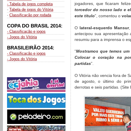
jogadores, que ficaram felize
- Tabela de jogos completa
-
Tabela de jogos do Vitória
torcedor do nosso lado e el
-
Classificação por rodada
este título
”, comentou o
vola
COPA DO BRASIL 2014:
O
lateral-esquerdo Mansur
,
- Classificação e jogos
antecipou sua apresentação 
- Jogos do Vitória
resumiu para a imprensa o espí
BRASILEIRÃO 2014:
“
Mostramos que temos um t
- Classificação e jogos
Colocar o coração na pon
- Jogos do Vitória
partidas
”.
O Vitória não vencia fora de 
de agosto, o último do pri
derrotas e seis partidas. (Site