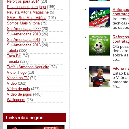
Reforços para 2014
(23)
Relacionados para jogo
(155)
Reforços
Revista Vitória Magazine
(5)
contrata
SMV - Sou Mais Vitória
(101)
Irei tent
Somos Mais Vitória
(75)
técnica)
as espec
Sul-Americana 2009
(20)
Sul-Americana 2010
(26)
Reforços
Sul-Americana 2011
(2)
contrata
Sul-Americana 2013
(24)
Olá pess
Tabela
(122)
dedicare
sobre as
Taça BH
(37)
co...
Torcida
(327)
Troféu Armando Nogueira
(32)
Vitória n
Victor Hugo
(18)
Estão ba
o Vitóri
Vitoria na TV
(71)
atacante
Vídeo
(162)
fin...
Vídeo de gols
(427)
Vídeo de jogos
(448)
Wallpapers
(25)
Links rubro-negros