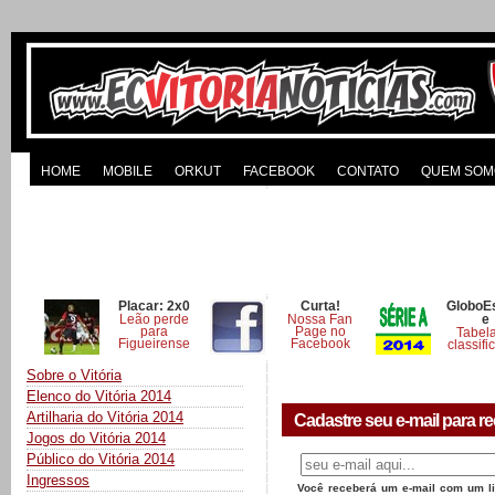
HOME
MOBILE
ORKUT
FACEBOOK
CONTATO
QUEM SOM
Placar: 2x0
Curta!
GloboE
Leão perde
Nossa Fan
e
para
Page no
Tabel
Figueirense
Facebook
classifi
Sobre o Vitória
Elenco do Vitória 2014
Artilharia do Vitória 2014
Cadastre seu e-mail para re
Jogos do Vitória 2014
Público do Vitória 2014
Ingressos
Você receberá um e-mail com um lin