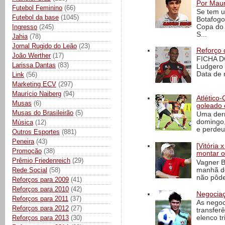
Por Maur
Futebol Feminino
(66)
Se tem u
Futebol da base
(1045)
Botafogo
Ingresso
(245)
Copa do 
S...
Jahia
(78)
Jornal Rugido do Leão
(23)
Reforço 
João Werther
(17)
FICHA D
Larissa Dantas
(83)
Ludgero 
Data de 
Link
(56)
Marketing ECV
(297)
Maurício Naiberg
(94)
Atlético-
Musas
(6)
goleado 
Musas do Brasileirão
(5)
Uma derr
domingo,
Música
(12)
e perdeu 
Outros Esportes
(881)
Peneira
(43)
[Vitória
Promoção
(38)
montar o
Prêmio Friedenreich
(29)
Vagner B
manhã de
Rede Social
(58)
não pôde
Reforços para 2009
(41)
Reforços para 2010
(42)
Negociaç
Reforços para 2011
(37)
As negoc
Reforços para 2012
(27)
transfer
Reforços para 2013
(30)
elenco t