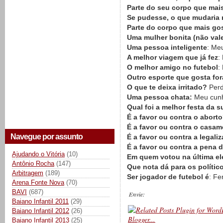
Parte do seu corpo que mai
Se pudesse, o que mudaria
Parte do corpo que mais go
Uma mulher bonita (não val
Uma pessoa inteligente
: Me
A melhor viagem que já fez
:
O melhor amigo no futebol
:
Outro esporte que gosta for
O que te deixa irritado?
Perd
Uma pessoa chata:
Meu cunh
Qual foi a melhor festa da s
É a favor ou contra o abort
É a favor ou contra o casa
Navegue por assunto
É a favor ou contra a legal
É a favor ou contra a pena 
Ajudando o Vitória
(10)
Em quem votou na última el
Antônio Rocha
(147)
Que nota dá para os polític
Arbitragem
(189)
Ser jogador de futebol é
: Fe
Arena Fonte Nova
(70)
BAVI
(687)
Envie:
Baiano Infantil 2011
(29)
Baiano Infantil 2012
(26)
Baiano Infantil 2013
(25)