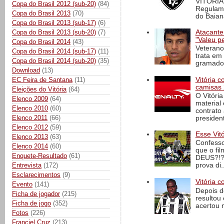
VITÓRIA
Copa do Brasil 2012 (sub-20)
(84)
Regulame
Copa do Brasil 2013
(70)
do Baian
Copa do Brasil 2013 (sub-17)
(6)
Atacante
Copa do Brasil 2013 (sub-20)
(7)
"Valeu p
Copa do Brasil 2014
(43)
Veterano
Copa do Brasil 2014 (sub-17)
(11)
trata em
Copa do Brasil 2014 (sub-20)
(35)
gramado 
Download
(13)
EC Feira de Santana
(11)
Vitória 
camisas 
Eleições do Vitória
(64)
O Vitóri
Elenco 2009
(64)
material
Elenco 2010
(60)
contrato
Elenco 2011
(66)
president
Elenco 2012
(59)
Esse Vit
Elenco 2013
(63)
Confesso
Elenco 2014
(60)
que o fi
Enquete-Resultado
(61)
DEUS?!?!
Entrevista
(172)
prova di..
Esclarecimentos
(9)
Vitória c
Evento
(141)
Depois d
Ficha de jogador
(215)
resultou 
Ficha de jogo
(352)
acertou n
Fotos
(226)
Franciel Cruz
(213)