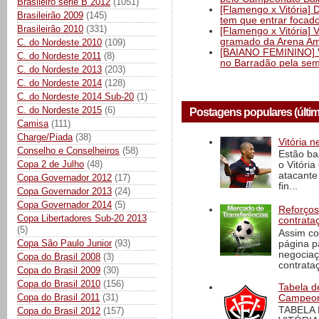
Brasileiro série B 2012
(1051)
[Flamengo x Vitória] 
Brasileirão 2009
(145)
tem que entrar focad
Brasileirão 2010
(331)
[Flamengo x Vitória] 
gramado da Arena Am
C. do Nordeste 2010
(109)
[BAIANO FEMININO] Vi
C. do Nordeste 2011
(8)
no Barradão pela semi
C. do Nordeste 2013
(203)
C. do Nordeste 2014
(128)
C. do Nordeste 2014 Sub-20
(1)
C. do Nordeste 2015
(6)
Postagens populares (últi
Camisa
(111)
Charge/Piada
(38)
Vitória n
Conselho e Conselheiros
(58)
Estão ba
Copa 2 de Julho
(48)
o Vitóri
atacante
Copa Governador 2012
(17)
fin...
Copa Governador 2013
(24)
Copa Governador 2014
(5)
Reforços
Copa Libertadores Sub-20 2013
contrata
(5)
Assim co
Copa São Paulo Junior
(93)
página p
negociaç
Copa do Brasil 2008
(3)
contrataç
Copa do Brasil 2009
(30)
Copa do Brasil 2010
(156)
Tabela d
Copa do Brasil 2011
(31)
Campeona
TABELA
Copa do Brasil 2012
(157)