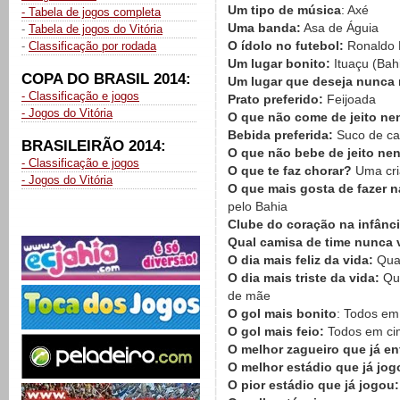
Um tipo de música
: Axé
- Tabela de jogos completa
Uma banda:
Asa de Águia
-
Tabela de jogos do Vitória
O ídolo no futebol:
Ronaldo
-
Classificação por rodada
Um lugar bonito:
Ituaçu (Bah
COPA DO BRASIL 2014:
Um lugar que deseja nunca 
- Classificação e jogos
Prato preferido:
Feijoada
- Jogos do Vitória
O que não come de jeito n
Bebida preferida:
Suco de c
BRASILEIRÃO 2014:
O que não bebe de jeito n
- Classificação e jogos
O que te faz chorar?
Uma cri
- Jogos do Vitória
O que mais gosta de fazer n
pelo Bahia
Clube do coração na infânci
Qual camisa de time nunca v
O dia mais feliz da vida:
Qua
O dia mais triste da vida:
Qua
de mãe
O gol mais bonito
: Todos em
O gol mais feio:
Todos em ci
O melhor zagueiro que já en
O melhor estádio que já jo
O pior estádio que já jogou: