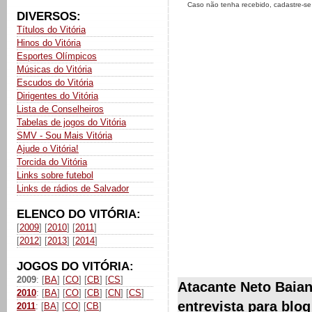
Caso não tenha recebido, cadastre-s
DIVERSOS:
Títulos do Vitória
Hinos do Vitória
Esportes Olímpicos
Músicas do Vitória
Escudos do Vitória
Dirigentes do Vitória
Lista de Conselheiros
Tabelas de jogos do Vitória
SMV - Sou Mais Vitória
Ajude o Vitória!
Torcida do Vitória
Links sobre futebol
Links de rádios de Salvador
ELENCO DO VITÓRIA:
[
2009
] [
2010
] [
2011
]
[
2012
] [
2013
] [
2014
]
JOGOS DO VITÓRIA:
2009
: [
BA
] [
CO
] [
CB
] [
CS
]
Atacante Neto Baian
2010
: [
BA
] [
CO
] [
CB
] [
CN
] [
CS
]
entrevista para blog
2011
: [
BA
] [
CO
] [
CB
]