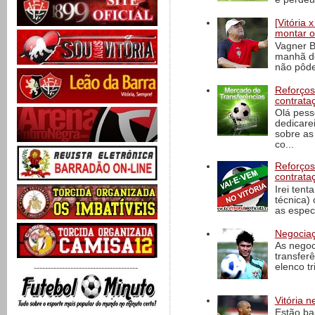
[Vitória
montar o
Vagner B
manhã de
não pôde
Reforços
contrata
Olá pess
dedicare
sobre as
co...
Reforços
contrata
Irei tent
técnica)
as espec
Negociaç
As negoc
transfer
elenco t
-------------------------------------
Vitória n
Estão ba