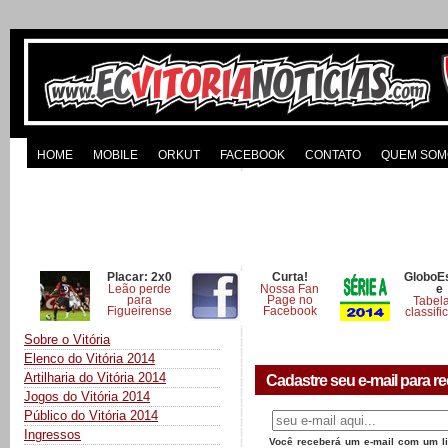
HOME
MOBILE
ORKUT
FACEBOOK
CONTATO
QUEM SOM
Placar: 2x0
Curta!
GloboE
Leão perde
Nossa Fan
e
para
Page no
Tabel
Figueirense
Facebook
classifi
Sobre o Vitória
Elenco do Vitória 2014
Artilharia do Vitória 2014
Cadastre seu e-mail para re
Jogos do Vitória 2014
Público do Vitória 2014
Ingressos
Você receberá um e-mail com um lin