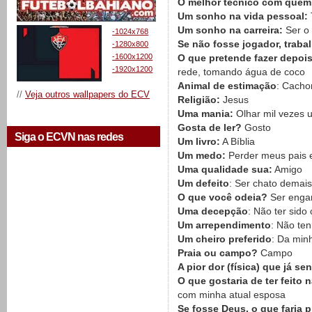
O melhor técnico com quem 
Um sonho na vida pessoal:
Um sonho na carreira:
Ser o 
-1024x768
Se não fosse jogador, traba
-1280x800
-1600x1200
O que pretende fazer depois
-1920x1200
rede, tomando água de coco
Animal de estimação
: Cacho
//
Veja outros wallpapers do ECV
Religião:
Jesus
Uma mania:
Olhar mil vezes 
Gosta de ler?
Gosto
Siga o ECVN nas redes
Um livro:
A Bíblia
Um medo:
Perder meus pais 
Uma qualidade sua:
Amigo
Um defeito
: Ser chato demais
O que você odeia?
Ser enga
Uma decepção
: Não ter sid
Um arrependimento
: Não te
Um cheiro preferido
: Da min
Praia ou campo?
Campo
A pior dor (física) que já sen
O que gostaria de ter feito 
com minha atual esposa
Se fosse Deus, o que faria p