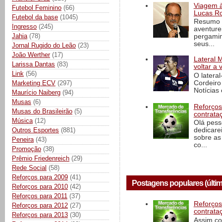
Viagem à 
Futebol Feminino
(66)
Lucas Ro
Futebol da base
(1045)
Resumo d
Ingresso
(245)
aventure
Jahia
(78)
pergamin
seus...
Jornal Rugido do Leão
(23)
João Werther
(17)
Lateral 
Larissa Dantas
(83)
voltar a 
Link
(56)
O latera
Cordeiro
Marketing ECV
(297)
Notícias 
Maurício Naiberg
(94)
Musas
(6)
Reforços
Musas do Brasileirão
(5)
contrata
Música
(12)
Olá pess
Outros Esportes
(881)
dedicare
sobre as
Peneira
(43)
co...
Promoção
(38)
Prêmio Friedenreich
(29)
Rede Social
(58)
Reforços para 2009
(41)
Postagens populares (últim
Reforços para 2010
(42)
Reforços para 2011
(37)
Reforços
Reforços para 2012
(27)
contrata
Reforços para 2013
(30)
Assim co