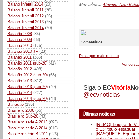
Marcadores:
Atacante Neto Baia
Baiano Infantil 2014
(20)
Baiano Juvenil 2011
(28)
Baiano Juvenil 2012
(26)
Baiano Juvenil 2013
(25)
__________
Baiano Juvenil 2014
(20)
Baianão 2008
(35)
Baianão 2009
(88)
Comentários
Baianão 2010
(176)
Baianão 2010 JR
(23)
Postagem mais recente
Baianão 2011
(388)
Baianão 2011 (sub-20)
(41)
Ver versã
Baianão 2012
(498)
Baianão 2012 (sub-20)
(68)
Baianão 2013
(312)
Siga o
EC
Vitória
No
Baianão 2013 (sub-20)
(49)
Baianão 2014
(227)
@ecvnoticias
Baianão 2014 (sub-20)
(48)
Barradão
(195)
Brasileiro 2008
(56)
Últimas notícias
Brasileiro Sub-20
(43)
Brasileiro série A 2013
(693)
[REMO] Equipe do Vitó
Brasileiro série A 2014
(615)
o 13º título estadual
[BASQUETE] Equipe mas
Brasileiro série B 2011
(926)
pelo Campeonato Ba