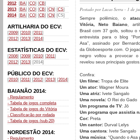
2012
: [
BA
] [
CO
] [
CB
]
Postado por
Lucas Serra
- 1 de j
2013
: [
BA
] [
CO
] [
CB
] [
CN
] [
CS
]
2014
: [
BA
] [
CO
] [
CB
] [
CN
] [CS]
Sempre polêmico, o
ata
Vitória, Neto Baiano
, arti
ARTILHARIA DO ECV:
Brasil com 37 gols, soltou o
[
2009
] [
2010
] [
2011
]
entrevista para o blog “P
[
2012
] [
2013
] [
2014
]
Asa”, assinado por Bernard
da Globoesporte.com. O jogad
ESTATÍSTICAS DO ECV:
negro voltou a provocar o
[
2008
] [
2009
] [
2010
] [
2011
]
revelou seus principais gostos
[
2012
] [
2013
] [2014]
PÚBLICO DO ECV:
Confira:
[
2010
] [
2011
] [
2012
] [
2013
] [
2014
]
Um filme:
Tropa de Elite
Um ator:
Wagner Moura
BAIANÃO 2014:
Uma atriz:
Ivete Sangalo
- Regulamento
Uma novela:
O Rei do Gado
- Tabela de jogos completa
Um programa de TV
: Jô
-
Tabela de jogos do Vitória
Um programa que assistia n
- Classificação por rodada
Cor:
Preta
- Tabela de jogos (sub-20)
Um cantor:
Durval Lelys
Uma cantora
: Ivete Sangalo
NORDESTÃO 2014:
Uma música
: “Quando o Asa 
- Regulamento