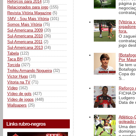
Reforços para 2014
(23)
página p
Relacionados para jogo
(155)
negociaç
contrataç
Revista Vitória Magazine
(5)
SMV - Sou Mais Vitória
(101)
[Vitória
Somos Mais Vitória
(75)
jogadore
Sul-Americana 2009
(20)
fora.
Sul-Americana 2010
(26)
O zaguei
contrata
Sul-Americana 2011
(2)
jogo dest
Sul-Americana 2013
(24)
Tabela
(122)
[Botafogo
Taça BH
(37)
Por Maur
Torcida
(327)
Se tem u
Botafogo
Troféu Armando Nogueira
(32)
Copa do 
Victor Hugo
(18)
S...
Vitoria na TV
(71)
Vídeo
(162)
Reforço 
FICHA D
Vídeo de gols
(427)
Ludgero 
Vídeo de jogos
(448)
Data de 
Wallpapers
(25)
Atlético-
goleado 
Links rubro-negros
Uma derr
domingo,
e perdeu 