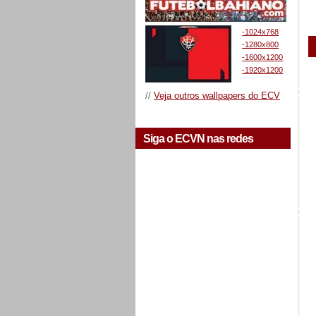
-1024x768
-1280x800
-1600x1200
-1920x1200
//
Veja outros wallpapers do ECV
Siga o ECVN nas redes