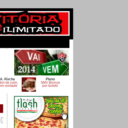
A. Rocha
Plano
ém de ruim,
SMV Bronze
em vontade
por boleto
.