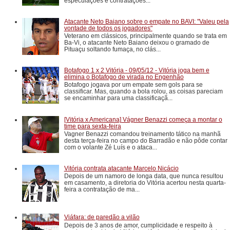
especulações e contratações...
Atacante Neto Baiano sobre o empate no BAVI: "Valeu pela
vontade de todos os jogadores"
Veterano em clássicos, principalmente quando se trata em
Ba-Vi, o atacante Neto Baiano deixou o gramado de
Pituaçu soltando fumaça, no clás...
Botafogo 1 x 2 Vitória - 09/05/12 - Vitória joga bem e
elimina o Botafogo de virada no Engenhão
Botafogo jogava por um empate sem gols para se
classificar. Mas, quando a bola rolou, as coisas pareciam
se encaminhar para uma classificaçã...
[Vitória x Americana] Vágner Benazzi começa a montar o
time para sexta-feira
Vagner Benazzi comandou treinamento tático na manhã
desta terça-feira no campo do Barradão e não pôde contar
com o volante Zé Luís e o ataca...
Vitória contrata atacante Marcelo Nicácio
Depois de um namoro de longa data, que nunca resultou
em casamento, a diretoria do Vitória acertou nesta quarta-
feira a contratação de ma...
Viáfara: de paredão a vilão
Depois de 3 anos de amor, cumplicidade e respeito à