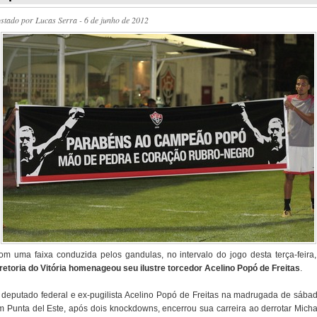
ostado por
Lucas Serra
- 6 de junho de 2012
om uma faixa conduzida pelos gandulas, no intervalo do jogo desta terça-feira,
iretoria do Vitória homenageou seu ilustre torcedor Acelino Popó de Freitas
.
 deputado federal e ex-pugilista Acelino Popó de Freitas na madrugada de sábad
m Punta del Este, após dois knockdowns, encerrou sua carreira ao derrotar Micha