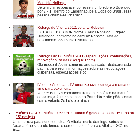
Maurício Naiberg.
Se tem um responsável por esse triunfo sobre o Botafogo,
por 2 x 1 , dentro do Engenhão, pela Copa do Brasil, essa
pessoa chama-se Ricardo S...
Reforço do Vitória 2012: volante Robston
FICHA DO JOGADOR Nome: Carlos Robston Ludgero
Junior Apelido/Nome na camisa: Robston Data de
nascimento: 23/12/1981 Natural de: ...
Reforços do EC Vitória 2011 (especulações, contratações,
renovações, saídas e os que ficam)
Olá pessoal, Assim como no ano passado , dedicarei esta
página para reunir informações sobre as negociações,
dispensas, especulações e co...
[Vitória x Americana] Vágner Benazzi começa a montar o
time para sexta-feira
Vagner Benazzi comandou treinamento tático na manhã
desta terça-feira no campo do Barradão e não pôde contar
com o volante Zé Luís e o ataca...
Atlético-GO 4 x 1 Vitória - 05/09/10 - Vitória é goleado e fecha 1º turno na
15ª posição
Uma derrota para ser esquecida. O Vitória, neste domingo, sofreu um
“apagão” no segundo tempo, e perdeu de 4 a 1 para o Atlético (GO), no
Es...