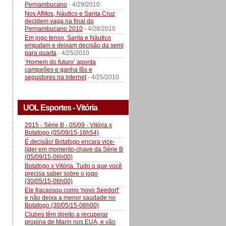
Pernambucano
- 4/29/2010
Nos Aflitos, Náutico e Santa Cruz
decidem vaga na final do
Pernambucano 2010
- 4/28/2010
Em jogo tenso, Santa e Náutico
empatam e deixam decisão da semi
para quarta
- 4/25/2010
‘Homem do futuro’ aponta
campeões e ganha fãs e
seguidores na internet
- 4/25/2010
UOL Esportes - Vitória
2015 - Série B - 05/09 - Vitória x
Botafogo (05/09/15-16h54)
É decisão! Botafogo encara vice-
líder em momento-chave da Série B
(05/09/15-06h00)
Botafogo x Vitória. Tudo o que você
precisa saber sobre o jogo
(30/05/15-06h00)
Ele fracassou como 'novo Seedorf'
e não deixa a menor saudade no
Botafogo (30/05/15-06h00)
Clubes têm direito a recuperar
propina de Marin nos EUA, e vão