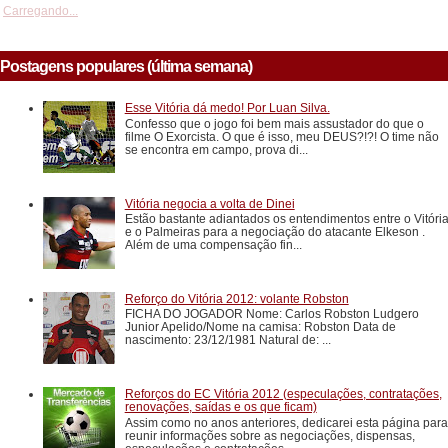
Carregando...
Postagens populares (última semana)
Esse Vitória dá medo! Por Luan Silva.
Confesso que o jogo foi bem mais assustador do que o
filme O Exorcista. O que é isso, meu DEUS?!?! O time não
se encontra em campo, prova di...
Vitória negocia a volta de Dinei
Estão bastante adiantados os entendimentos entre o Vitóri
e o Palmeiras para a negociação do atacante Elkeson .
Além de uma compensação fin...
Reforço do Vitória 2012: volante Robston
FICHA DO JOGADOR Nome: Carlos Robston Ludgero
Junior Apelido/Nome na camisa: Robston Data de
nascimento: 23/12/1981 Natural de: ...
Reforços do EC Vitória 2012 (especulações, contratações,
renovações, saídas e os que ficam)
Assim como no anos anteriores, dedicarei esta página para
reunir informações sobre as negociações, dispensas,