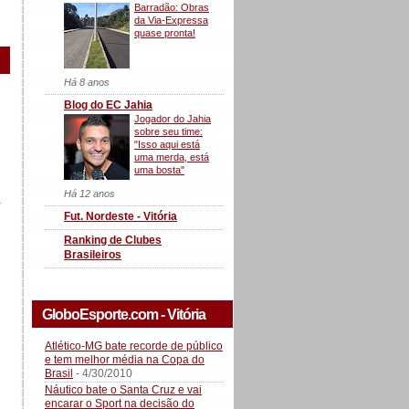
Barradão: Obras
da Via-Expressa
quase pronta!
Há 8 anos
Blog do EC Jahia
Jogador do Jahia
sobre seu time:
"Isso aqui está
uma merda, está
uma bosta"
Há 12 anos
a
Fut. Nordeste - Vitória
Ranking de Clubes
Brasileiros
GloboEsporte.com - Vitória
Atlético-MG bate recorde de público
e tem melhor média na Copa do
Brasil
- 4/30/2010
Náutico bate o Santa Cruz e vai
encarar o Sport na decisão do