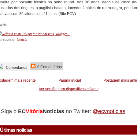
liveira por nocaute técnico no nono round. Aos 36 anos, depois de cinco an
fastados dos ringues, o pugilista baiano, torcedor fanático do rubro-negro, pendur
 luvas com 39 vitórias em 41 lutas. (Site ECV)
nvie:
arcadores:
Notícia
_________
0 Comentários
Comentários
ostagem mais recente
Página inicial
Postagem mais anti
Ver versão para dispositivos móveis
Siga o
EC
Vitória
Notícias
no Twitter:
@ecvnoticias
Últimas notícias