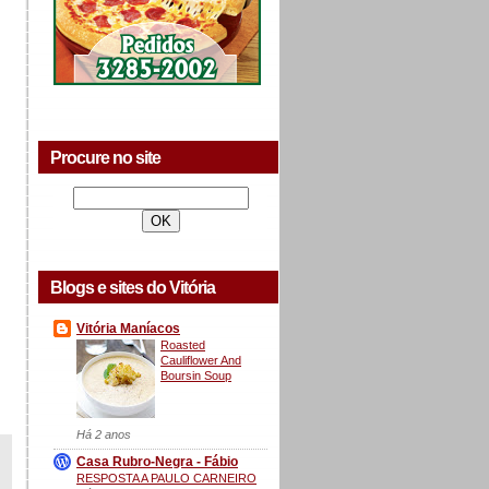
Procure no site
Blogs e sites do Vitória
Vitória Maníacos
Roasted
Cauliflower And
Boursin Soup
Há 2 anos
Casa Rubro-Negra - Fábio
RESPOSTA A PAULO CARNEIRO