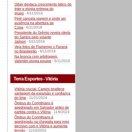
Odair destaca crescimento tático do
Inter e elogia entrega do
grupo
- 6/11/2018
Pelé cancela viagem e pode ser
ausência na abertura da
Copa
- 6/11/2018
Presidente do Grêmio revela oferta
do Santos pelo volante
Jaílson
- 6/11/2018
Veja fotos de Flamengo x Paraná
no Brasileirão
- 6/11/2018
Na bronca com arbitragem,
Valentim elogia equipe
- 6/11/2018
Terra Esportes - Vitória
Vitória crucial: Carpini enaltece
vantagem da expulsão e confiança
do time
- 11/21/2024
Ônibus do Corinthians é
apedrejado em Salvador antes de
partida contra o Vitória
- 11/9/2024
Ônibus do Corinthians é
apedrejado na chegada para jogo
decisivo com o Vitória e aumenta
tensão
- 11/10/2024