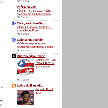
Há 5 anos
Vitória na Veia!
Série B: Fora de casa, Vitória
empata com a Chapecoense
Há 5 anos
Coração Rubro-Negro
Vitória X Guarani 14/09/2019 –
Arena Fonte Nova
Há 6 anos
Leão Minha Paixão
Vitória se reapresenta e o
presidente acompanha o treino
Há 7 anos
Rubro-Negro Baiano
CAMPEONATOS
ESTADUAIS EM
EXTINÇÃO?
Há 7 anos
Leões do Barradão
 a
Copa do Brasil
2017
o,
el