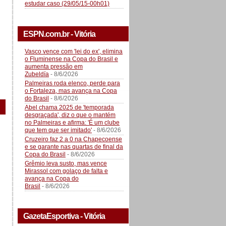
estudar caso (29/05/15-00h01)
ESPN.com.br - Vitória
Vasco vence com 'lei do ex', elimina
o Fluminense na Copa do Brasil e
aumenta pressão em
Zubeldía
- 8/6/2026
Palmeiras roda elenco, perde para
o Fortaleza, mas avança na Copa
do Brasil
- 8/6/2026
Abel chama 2025 de 'temporada
desgraçada', diz o que o mantém
no Palmeiras e afirma: 'É um clube
que tem que ser imitado'
- 8/6/2026
Cruzeiro faz 2 a 0 na Chapecoense
e se garante nas quartas de final da
Copa do Brasil
- 8/6/2026
Grêmio leva susto, mas vence
Mirassol com golaço de falta e
avança na Copa do
Brasil
- 8/6/2026
GazetaEsportiva - Vitória