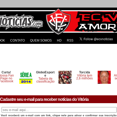
OOK
CONTATO
QUEM SOMOS
HD
RSS
Curta!
GloboEsport
Torcida
Nossa Fan
e
Vitória tem
Al
Page no
2,6 milhões
s
Tabela de
Facebook
classificação
Cadastre seu e-mail para receber notícias do Vitória
Você receberá um e-mail com um link, clique nele para ativar e confirmar sua inscrição