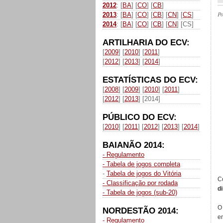
2012
: [
BA
] [
CO
] [
CB
]
P
2013
: [
BA
] [
CO
] [
CB
] [
CN
] [
CS
]
2014
: [
BA
] [
CO
] [
CB
] [
CN
] [CS]
ARTILHARIA DO ECV:
[
2009
] [
2010
] [
2011
]
[
2012
] [
2013
] [
2014
]
ESTATÍSTICAS DO ECV:
[
2008
] [
2009
] [
2010
] [
2011
]
[
2012
] [
2013
] [2014]
PÚBLICO DO ECV:
[
2010
] [
2011
] [
2012
] [
2013
] [
2014
]
BAIANÃO 2014:
- Regulamento
- Tabela de jogos completa
-
Tabela de jogos do Vitória
C
- Classificação por rodada
d
- Tabela de jogos (sub-20)
O
NORDESTÃO 2014:
e
- Regulamento