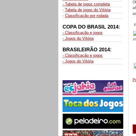
O
- Tabela de jogos completa
a
-
Tabela de jogos do Vitória
as
-
Classificação por rodada
E
COPA DO BRASIL 2014:
- Classificação e jogos
- Jogos do Vitória
M
BRASILEIRÃO 2014:
- Classificação e jogos
_
- Jogos do Vitória
P