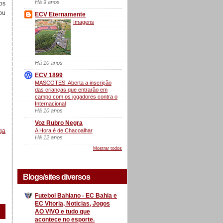
Há 9 anos
os
ou
ECV Eternamente
Imagens
Há 10 anos
ECV 1899
MASCOTES: Aberta a inscrição
das crianças que entrarão em
campo com os jogadores contra o
Internacional
Há 10 anos
Voz Rubro Negra
A Hora é de Chacoalhar
ga
Há 12 anos
Mostrar todos
Blogs/sites diversos
Futebol Bahiano - EC Bahia e
EC Vitoria, Noticias, Jogos
AO VIVO e tudo que
acontece no esporte.