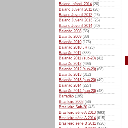
Baiano Infantil 2014
(20)
Baiano Juvenil 2011
(28)
Baiano Juvenil 2012
(26)
Baiano Juvenil 2013
(25)
Baiano Juvenil 2014
(20)
Baianão 2008
(35)
Baianão 2009
(88)
Baianão 2010
(176)
Baianão 2010 JR
(23)
Baianão 2011
(388)
Baianão 2011 (sub-20)
(41)
Baianão 2012
(498)
Baianão 2012 (sub-20)
(68)
Baianão 2013
(312)
Baianão 2013 (sub-20)
(49)
Baianão 2014
(227)
Baianão 2014 (sub-20)
(48)
Barradão
(195)
Brasileiro 2008
(56)
Brasileiro Sub-20
(43)
Brasileiro série A 2013
(693)
Brasileiro série A 2014
(615)
Brasileiro série B 2011
(926)