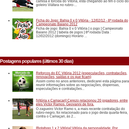
camisa e torcida do Vitória, está chegando ao fim o ciclo do
goleiro Viáfara no rubro-...
Ficha do Jogo: Bahia 0 x 0 Vitória - 12/02/12 - 8ª rodada do
Campeonato Baiano 2012
Ficha de jogo: Bahia 0 x 0 Vitória [ o jogo ] Campeonato
Baiano 2012 [ tabela de jogos ] 8ª rodada Data :
12/02/2012 (domingo) Horário ...
Postagens populares (últimos 30 dias)
Reforços do EC Vitória 2012 (especulações, contratações,
renovações, saídas e os que ficam)
Assim como no anos anteriores, dedicarei esta página para
reunir informações sobre as negociações, dispensas,
especulações e contratações...
[Vitória x Camaçari] Cerezo relacionou 20 jogadores, entre
eles Victor Ramos. Geovanni de fora.
O zagueiro Victor Ramo s, a mais recente contratação do
rubro-negro, foi relacionado para o jogo desta quarta-feira,
contra o Camaçari, às 2...
[Botafogo 1 x 2 Vitória] Vitória da personalidade. Por