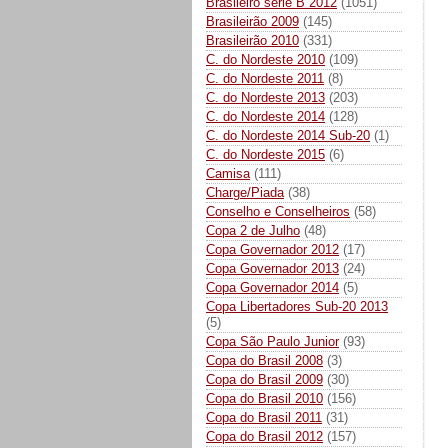
Brasileiro série B 2012
(1051)
Brasileirão 2009
(145)
Brasileirão 2010
(331)
C. do Nordeste 2010
(109)
C. do Nordeste 2011
(8)
C. do Nordeste 2013
(203)
C. do Nordeste 2014
(128)
C. do Nordeste 2014 Sub-20
(1)
C. do Nordeste 2015
(6)
Camisa
(111)
Charge/Piada
(38)
Conselho e Conselheiros
(58)
Copa 2 de Julho
(48)
Copa Governador 2012
(17)
Copa Governador 2013
(24)
Copa Governador 2014
(5)
Copa Libertadores Sub-20 2013
(5)
Copa São Paulo Junior
(93)
Copa do Brasil 2008
(3)
Copa do Brasil 2009
(30)
Copa do Brasil 2010
(156)
Copa do Brasil 2011
(31)
Copa do Brasil 2012
(157)