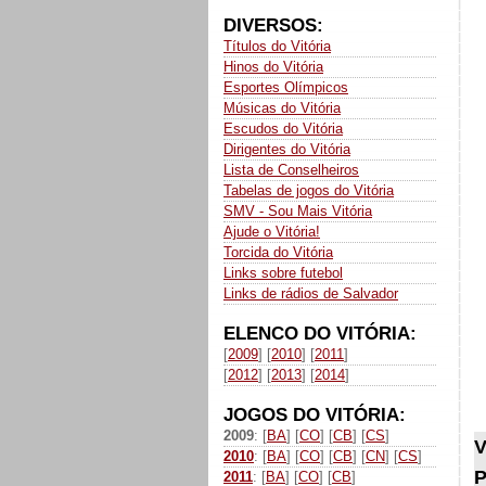
DIVERSOS:
Títulos do Vitória
Hinos do Vitória
Esportes Olímpicos
Músicas do Vitória
Escudos do Vitória
Dirigentes do Vitória
Lista de Conselheiros
Tabelas de jogos do Vitória
SMV - Sou Mais Vitória
Ajude o Vitória!
Torcida do Vitória
Links sobre futebol
Links de rádios de Salvador
ELENCO DO VITÓRIA:
[
2009
] [
2010
] [
2011
]
[
2012
] [
2013
] [
2014
]
JOGOS DO VITÓRIA:
2009
: [
BA
] [
CO
] [
CB
] [
CS
]
V
2010
: [
BA
] [
CO
] [
CB
] [
CN
] [
CS
]
P
2011
: [
BA
] [
CO
] [
CB
]