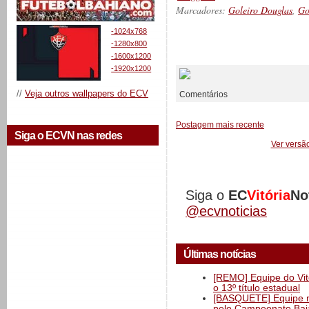
Marcadores:
Goleiro Douglas
,
Go
-1024x768
-1280x800
__________
-1600x1200
-1920x1200
//
Veja outros wallpapers do ECV
Comentários
Postagem mais recente
Siga o ECVN nas redes
Ver versã
Siga o
EC
Vitória
No
@ecvnoticias
Últimas notícias
[REMO] Equipe do Vitó
o 13º título estadual
[BASQUETE] Equipe mas
pelo Campeonato Ba