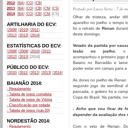
2012
: [
BA
] [
CO
] [
CB
]
Postado por
Lucas Serra
- 7 de m
2013
: [
BA
] [
CO
] [
CB
] [
CN
] [
CS
]
2014
: [
BA
] [
CO
] [
CB
] [
CN
] [CS]
Olhar de tristeza, andar dif
aparelho no joelho o tempo t
ARTILHARIA DO ECV:
foi o retrato de
Renan
durant
[
2009
] [
2010
] [
2011
]
deste domingo.
[
2012
] [
2013
] [
2014
]
ESTATÍSTICAS DO ECV:
Vetado da partida por caus
lesão no joelho
, o 
[
2008
] [
2009
] [
2010
] [
2011
]
[
2012
] [
2013
] [2014]
acompanhou o primeiro jogo da
Baiano no Barradão e lame
PÚBLICO DO ECV:
poder estar em campo para a 
[
2010
] [
2011
] [
2012
] [
2013
] [
2014
]
As dores no joelho de Renan t
BAIANÃO 2014:
segundo jogo da semifinal 
- Regulamento
pancada, o goleiro foi a camp
- Tabela de jogos completa
Copa do Brasil. Na partida, n
-
Tabela de jogos do Vitória
- Classificação por rodada
- Acho que vou ficar de f
- Tabela de jogos (sub-20)
depender da avaliação dos
NORDESTÃO 2014:
Com o veto de Renan, Doug
- Regulamento