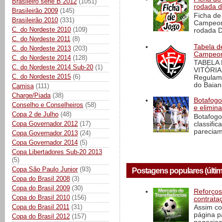
Brasileiro série B 2012
(1051)
rodada 
Brasileirão 2009
(145)
Ficha de 
Brasileirão 2010
(331)
Campeona
C. do Nordeste 2010
(109)
rodada D
C. do Nordeste 2011
(8)
Tabela d
C. do Nordeste 2013
(203)
Campeona
C. do Nordeste 2014
(128)
TABELA
C. do Nordeste 2014 Sub-20
(1)
VITÓRIA
C. do Nordeste 2015
(6)
Regulame
do Baian
Camisa
(111)
Charge/Piada
(38)
Botafogo 
Conselho e Conselheiros
(58)
e elimin
Copa 2 de Julho
(48)
Botafogo
Copa Governador 2012
(17)
classific
pareciam
Copa Governador 2013
(24)
Copa Governador 2014
(5)
Copa Libertadores Sub-20 2013
(5)
Copa São Paulo Junior
(93)
Postagens populares (últim
Copa do Brasil 2008
(3)
Copa do Brasil 2009
(30)
Reforços
Copa do Brasil 2010
(156)
contrata
Copa do Brasil 2011
(31)
Assim co
página p
Copa do Brasil 2012
(157)