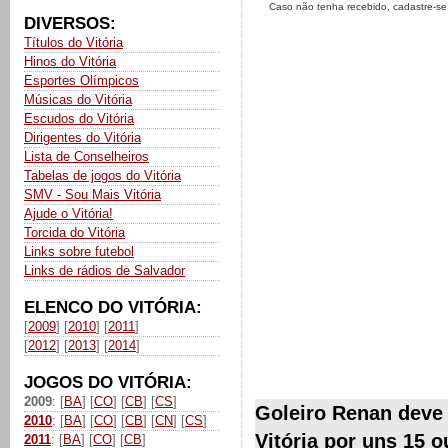
Caso não tenha recebido, cadastre-s
DIVERSOS:
Títulos do Vitória
Hinos do Vitória
Esportes Olímpicos
Músicas do Vitória
Escudos do Vitória
Dirigentes do Vitória
Lista de Conselheiros
Tabelas de jogos do Vitória
SMV - Sou Mais Vitória
Ajude o Vitória!
Torcida do Vitória
Links sobre futebol
Links de rádios de Salvador
ELENCO DO VITÓRIA:
[
2009
] [
2010
] [
2011
]
[
2012
] [
2013
] [
2014
]
JOGOS DO VITÓRIA:
2009
: [
BA
] [
CO
] [
CB
] [
CS
]
Goleiro Renan deve 
2010
: [
BA
] [
CO
] [
CB
] [
CN
] [
CS
]
Vitória por uns 15 o
2011
: [
BA
] [
CO
] [
CB
]