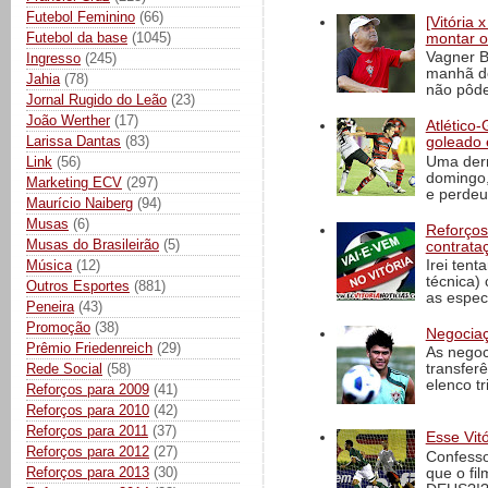
Futebol Feminino
(66)
[Vitória
Futebol da base
(1045)
montar o
Vagner B
Ingresso
(245)
manhã de
Jahia
(78)
não pôde
Jornal Rugido do Leão
(23)
João Werther
(17)
Atlético-
Larissa Dantas
(83)
goleado 
Uma derr
Link
(56)
domingo,
Marketing ECV
(297)
e perdeu 
Maurício Naiberg
(94)
Musas
(6)
Reforços
Musas do Brasileirão
(5)
contrata
Música
(12)
Irei tent
técnica)
Outros Esportes
(881)
as espec
Peneira
(43)
Promoção
(38)
Negociaç
Prêmio Friedenreich
(29)
As negoc
Rede Social
(58)
transfer
elenco t
Reforços para 2009
(41)
Reforços para 2010
(42)
Reforços para 2011
(37)
Esse Vit
Reforços para 2012
(27)
Confesso
Reforços para 2013
(30)
que o fi