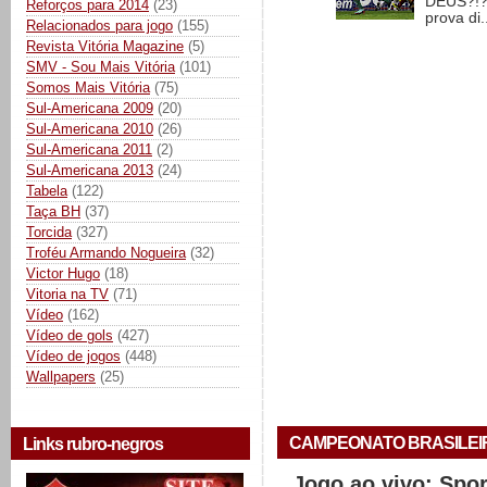
DEUS?!?!
Reforços para 2014
(23)
prova di..
Relacionados para jogo
(155)
Revista Vitória Magazine
(5)
SMV - Sou Mais Vitória
(101)
Somos Mais Vitória
(75)
Sul-Americana 2009
(20)
Sul-Americana 2010
(26)
Sul-Americana 2011
(2)
Sul-Americana 2013
(24)
Tabela
(122)
Taça BH
(37)
Torcida
(327)
Troféu Armando Nogueira
(32)
Victor Hugo
(18)
Vitoria na TV
(71)
Vídeo
(162)
Vídeo de gols
(427)
Vídeo de jogos
(448)
Wallpapers
(25)
CAMPEONATO BRASILEIRO 
Links rubro-negros
Jogo ao vivo: Spo