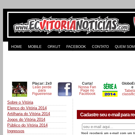
HOME
MOBILE
ORKUT
FACEBOOK
CONTATO
QUEM SOM
Placar: 2x0
Curta!
GloboE
Leão perde
Nossa Fan
e
para
Page no
Tabel
Figueirense
Facebook
classifi
Sobre o Vitória
Elenco do Vitória 2014
Artilharia do Vitória 2014
Cadastre seu e-mail para re
Jogos do Vitória 2014
Público do Vitória 2014
Ingressos
Você receberá um e-mail com um lin