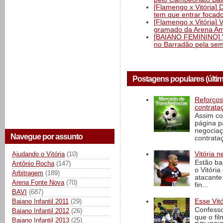
[Flamengo x Vitória] 
tem que entrar focad
[Flamengo x Vitória] 
gramado da Arena Am
[BAIANO FEMININO] Vi
no Barradão pela semi
Postagens populares (últi
Reforços
contrata
Assim co
página p
negociaç
Navegue por assunto
contrataç
Vitória n
Ajudando o Vitória
(10)
Estão ba
Antônio Rocha
(147)
o Vitóri
Arbitragem
(189)
atacante
Arena Fonte Nova
(70)
fin...
BAVI
(687)
Baiano Infantil 2011
(29)
Esse Vit
Confesso
Baiano Infantil 2012
(26)
que o fi
Baiano Infantil 2013
(25)