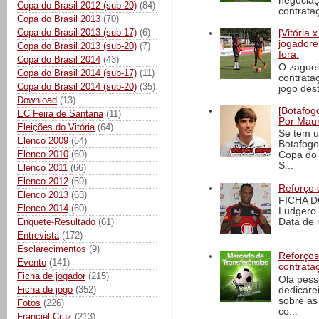
negociaç
Copa do Brasil 2012 (sub-20)
(84)
contrataç
Copa do Brasil 2013
(70)
Copa do Brasil 2013 (sub-17)
(6)
[Vitória
jogadore
Copa do Brasil 2013 (sub-20)
(7)
fora.
Copa do Brasil 2014
(43)
O zaguei
Copa do Brasil 2014 (sub-17)
(11)
contrata
Copa do Brasil 2014 (sub-20)
(35)
jogo dest
Download
(13)
[Botafogo
EC Feira de Santana
(11)
Por Maur
Eleições do Vitória
(64)
Se tem u
Elenco 2009
(64)
Botafogo
Elenco 2010
(60)
Copa do 
S...
Elenco 2011
(66)
Elenco 2012
(59)
Reforço 
Elenco 2013
(63)
FICHA D
Elenco 2014
(60)
Ludgero 
Enquete-Resultado
(61)
Data de 
Entrevista
(172)
Esclarecimentos
(9)
Reforços
Evento
(141)
contrata
Ficha de jogador
(215)
Olá pess
Ficha de jogo
(352)
dedicare
sobre as
Fotos
(226)
co...
Franciel Cruz
(213)