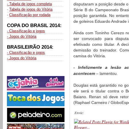
- Tabela de jogos completa
disputaram a posição desde o 
-
Tabela de jogos do Vitória
Série B do Campeonato Brasi
-
Classificação por rodada
posição garantida. No entan
de goleiros Eduardo Andrade i
COPA DO BRASIL 2014:
- Classificação e jogos
Ainda com Toninho Cerezo n
- Jogos do Vitória
ser convocado para disput
efetivado como titular. A de
BRASILEIRÃO 2014:
demissão do treinador. Como
- Classificação e jogos
camisa do Vitória.
- Jogos do Vitória
- Infelizmente a lesão 
acontecem
– lamentou.
Douglas está garantido no gol
ele será o titular contra o 
Baiano. Renan só deve retor
(Raphael Carneiro / GloboEsp
Envie: