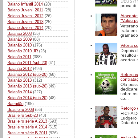
DEUS?!?!
Baiano Infantil 2014
(20)
prova di..
Baiano Juvenil 2011
(28)
Baiano Juvenil 2012
(26)
Atacante
"Valeu p
Baiano Juvenil 2013
(25)
Veterano
Baiano Juvenil 2014
(20)
trata em
Baianão 2008
(35)
gramado 
Baianão 2009
(88)
Baianão 2010
(176)
Vitória c
Depois d
Baianão 2010 JR
(23)
resultou 
Baianão 2011
(388)
acertou n
Baianão 2011 (sub-20)
(41)
Baianão 2012
(498)
Baianão 2012 (sub-20)
(68)
Reforços
contrata
Baianão 2013
(312)
Olá pess
Baianão 2013 (sub-20)
(49)
dedicare
Baianão 2014
(227)
sobre as
Baianão 2014 (sub-20)
(48)
co...
Barradão
(195)
Reforço 
Brasileiro 2008
(56)
FICHA D
Brasileiro Sub-20
(43)
Ludgero 
Brasileiro série A 2013
(693)
Data de 
Brasileiro série A 2014
(615)
Brasileiro série B 2011
(926)
Ficha do 