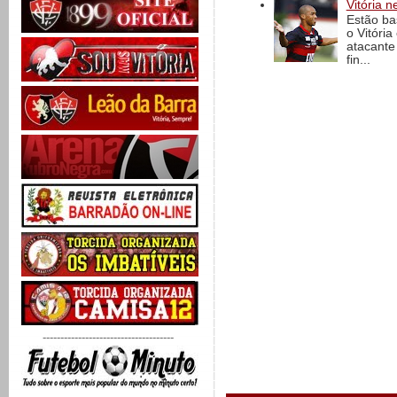
Vitória n
Estão ba
o Vitóri
atacante
fin...
-------------------------------------