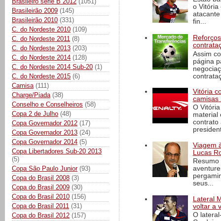
Brasileiro série B 2012
(1051)
o Vitóri
Brasileirão 2009
(145)
atacante
Brasileirão 2010
(331)
fin...
C. do Nordeste 2010
(109)
Reforços
C. do Nordeste 2011
(8)
contrata
C. do Nordeste 2013
(203)
Assim co
C. do Nordeste 2014
(128)
página p
C. do Nordeste 2014 Sub-20
(1)
negociaç
contrataç
C. do Nordeste 2015
(6)
Camisa
(111)
Vitória 
Charge/Piada
(38)
camisas 
Conselho e Conselheiros
(58)
O Vitóri
Copa 2 de Julho
(48)
material
contrato
Copa Governador 2012
(17)
president
Copa Governador 2013
(24)
Copa Governador 2014
(5)
Viagem à 
Copa Libertadores Sub-20 2013
Lucas Ro
(5)
Resumo d
Copa São Paulo Junior
(93)
aventure
pergamin
Copa do Brasil 2008
(3)
seus...
Copa do Brasil 2009
(30)
Copa do Brasil 2010
(156)
Lateral 
Copa do Brasil 2011
(31)
voltar a 
O latera
Copa do Brasil 2012
(157)