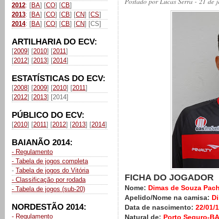
Postado por
Lucas Serra
- 21 de 
2012
: [
BA
] [
CO
] [
CB
]
2013
: [
BA
] [
CO
] [
CB
] [
CN
] [
CS
]
2014
: [
BA
] [
CO
] [
CB
] [
CN
] [CS]
ARTILHARIA DO ECV:
[
2009
] [
2010
] [
2011
]
[
2012
] [
2013
] [
2014
]
ESTATÍSTICAS DO ECV:
[
2008
] [
2009
] [
2010
] [
2011
]
[
2012
] [
2013
] [2014]
PÚBLICO DO ECV:
[
2010
] [
2011
] [
2012
] [
2013
] [
2014
]
BAIANÃO 2014:
- Regulamento
- Tabela de jogos completa
-
Tabela de jogos do Vitória
FICHA DO JOGADOR
- Classificação por rodada
Nome:
Dimas de Souza Pac
- Tabela de jogos (sub-20)
Apelido/Nome na camisa:
D
NORDESTÃO 2014:
Data de nascimento:
22/01/
- Regulamento
Natural de:
Porto Seguro-B