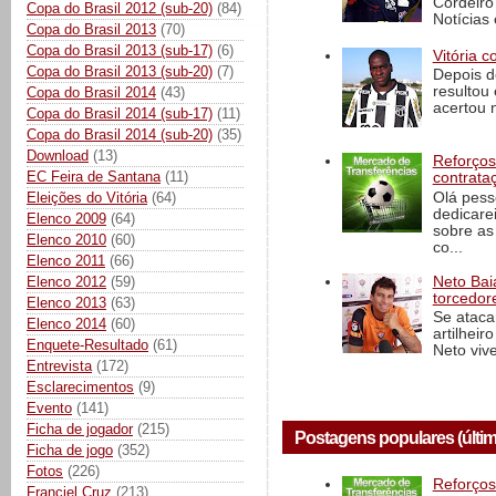
Cordeiro
Copa do Brasil 2012 (sub-20)
(84)
Notícias 
Copa do Brasil 2013
(70)
Copa do Brasil 2013 (sub-17)
(6)
Vitória c
Copa do Brasil 2013 (sub-20)
(7)
Depois d
resultou 
Copa do Brasil 2014
(43)
acertou n
Copa do Brasil 2014 (sub-17)
(11)
Copa do Brasil 2014 (sub-20)
(35)
Download
(13)
Reforços
EC Feira de Santana
(11)
contrata
Olá pess
Eleições do Vitória
(64)
dedicare
Elenco 2009
(64)
sobre as
Elenco 2010
(60)
co...
Elenco 2011
(66)
Elenco 2012
(59)
Neto Baia
torcedore
Elenco 2013
(63)
Se ataca
Elenco 2014
(60)
artilheir
Enquete-Resultado
(61)
Neto vive
Entrevista
(172)
Esclarecimentos
(9)
Evento
(141)
Ficha de jogador
(215)
Postagens populares (últim
Ficha de jogo
(352)
Fotos
(226)
Reforços
Franciel Cruz
(213)