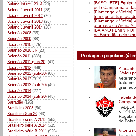
[BASQUETE] Equipe mas
Baiano Infantil 2014
(20)
pelo Campeonato Ba
Baiano Juvenil 2011
(28)
[Flamengo x Vitória] 
Baiano Juvenil 2012
(26)
tem que entrar focad
[Flamengo x Vitória] 
Baiano Juvenil 2013
(25)
gramado da Arena Am
Baiano Juvenil 2014
(20)
[BAIANO FEMININO] Vi
Baianão 2008
(35)
no Barradão pela semi
Baianão 2009
(88)
Baianão 2010
(176)
Baianão 2010 JR
(23)
Postagens populares (últi
Baianão 2011
(388)
Baianão 2011 (sub-20)
(41)
Baianão 2012
(498)
Atacante
"Valeu p
Baianão 2012 (sub-20)
(68)
Veterano
Baianão 2013
(312)
trata em
Baianão 2013 (sub-20)
(49)
gramado 
Baianão 2014
(227)
Baianão 2014 (sub-20)
(48)
Tabela d
Campeona
Barradão
(195)
TABELA
Brasileiro 2008
(56)
VITÓRIA
Brasileiro Sub-20
(43)
Regulame
Brasileiro série A 2013
(693)
do Baian
Brasileiro série A 2014
(615)
Vitória n
Brasileiro série B 2011
(926)
Estão ba