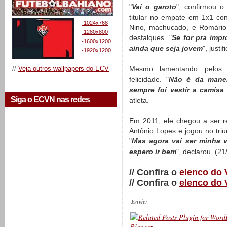
"
Vai o garoto
", confirmou o
titular no empate em 1x1 co
-1024x768
Nino, machucado, e Romário
-1280x800
desfalques. "
Se for pra impr
-1600x1200
ainda que seja jovem
", justif
-1920x1200
//
Veja outros wallpapers do ECV
Mesmo lamentando pelos
felicidade. "
Não é da mane
sempre foi vestir a camisa
Siga o ECVN nas redes
atleta.
Em 2011, ele chegou a ser re
Antônio Lopes e jogou no tri
"
Mas agora vai ser minha v
espero ir bem
", declarou. (21
// Confira o
elenco do 
// Confira o
elenco do 
Envie: