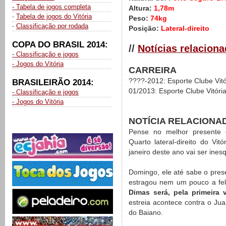
- Tabela de jogos completa
Altura:
1,78m
-
Tabela de jogos do Vitória
Peso:
74kg
-
Classificação por rodada
Posição:
Lateral-direito
COPA DO BRASIL 2014:
//
Notícias relaciona
- Classificação e jogos
- Jogos do Vitória
CARREIRA
????-2012: Esporte Clube Vitó
BRASILEIRÃO 2014:
01/2013: Esporte Clube Vitóri
- Classificação e jogos
- Jogos do Vitória
NOTÍCIA RELACIONA
Pense no melhor presente d
Quarto lateral-direito do Vitór
janeiro deste ano vai ser ines
Domingo, ele até sabe o pres
estragou nem um pouco a fel
Dimas será, pela primeira v
estreia acontece contra o Jua
do Baiano.