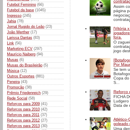
contrata
Futebol Feminino
(66)
Assim co
Futebol da base
(1045)
página p
negociaç
Ingresso
(245)
contrataç
Jahia
(78)
Jornal Rugido do Leão
(23)
[Vitória
João Werther
(17)
jogadore
fora.
Larissa Dantas
(83)
O zaguei
Link
(56)
contrata
Marketing ECV
(297)
jogo dest
Maurício Naiberg
(94)
Musas
(6)
[Botafogo
Por Maur
Musas do Brasileirão
(5)
Se tem u
Música
(12)
Botafogo
Outros Esportes
(881)
Copa do 
Peneira
(43)
S...
Promoção
(38)
Reforço 
Prêmio Friedenreich
(29)
FICHA D
Rede Social
(58)
Ludgero 
Reforços para 2009
(41)
Data de 
Reforços para 2010
(42)
Reforços para 2011
(37)
Atlético-
Reforços para 2012
(27)
goleado 
Reforços para 2013
(30)
Uma derr