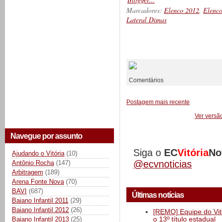
Marcadores:
Elenco 2012
,
Elenc
Lateral Dimas
__________
Comentários
Postagem mais recente
Ver versã
Navegue por assunto
Siga o
EC
Vitória
No
Ajudando o Vitória
(10)
@ecvnoticias
Antônio Rocha
(147)
Arbitragem
(189)
Arena Fonte Nova
(70)
BAVI
(687)
Últimas notícias
Baiano Infantil 2011
(29)
Baiano Infantil 2012
(26)
[REMO] Equipe do Vitó
o 13º título estadual
Baiano Infantil 2013
(25)