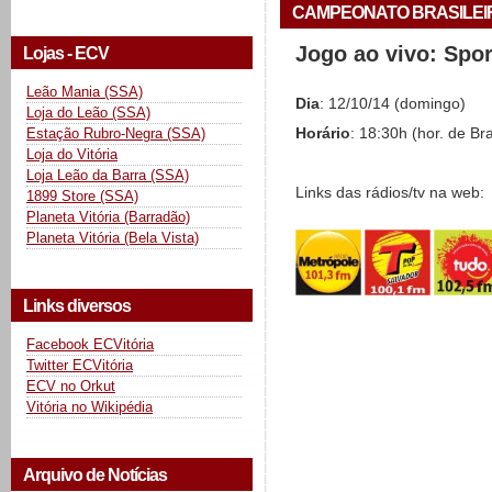
CAMPEONATO BRASILEIRO 
Jogo ao vivo: Spo
Lojas - ECV
Leão Mania (SSA)
Dia
: 12/10/14 (domingo)
Loja do Leão (SSA)
Estação Rubro-Negra (SSA)
Horário
: 18:30h (hor. de Bra
Loja do Vitória
Loja Leão da Barra (SSA)
Links das rádios/tv na web:
1899 Store (SSA)
Planeta Vitória (Barradão)
Planeta Vitória (Bela Vista)
Links diversos
Facebook ECVitória
Twitter ECVitória
ECV no Orkut
Vitória no Wikipédia
Arquivo de Notícias