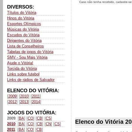
Caso não tenha recebido, cadastre-s
DIVERSOS:
Títulos do Vitória
Hinos do Vitória
Esportes Olímpicos
Músicas do Vitória
Escudos do Vitória
Dirigentes do Vitória
Lista de Conselheiros
Tabelas de jogos do Vitória
SMV - Sou Mais Vitória
Ajude o Vitória!
Torcida do Vitória
Links sobre futebol
Links de rádios de Salvador
ELENCO DO VITÓRIA:
[
2009
] [
2010
] [
2011
]
[
2012
] [
2013
] [
2014
]
JOGOS DO VITÓRIA:
2009
: [
BA
] [
CO
] [
CB
] [
CS
]
Elenco do Vitória 20
2010
: [
BA
] [
CO
] [
CB
] [
CN
] [
CS
]
2011
: [
BA
] [
CO
] [
CB
]