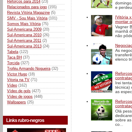
Reforços para 2014
(23)
domingo,
Relacionados para jogo
(155)
e perdeu 
Revista Vitória Magazine
(5)
[Vitória
SMV - Sou Mais Vitória
(101)
montar o
Somos Mais Vitória
(75)
Vagner B
Sul-Americana 2009
(20)
manhã de
Sul-Americana 2010
(26)
não pôde
Sul-Americana 2011
(2)
Negociaç
Sul-Americana 2013
(24)
As negoc
Tabela
(122)
transfer
Taça BH
(37)
elenco t
Torcida
(327)
Troféu Armando Nogueira
(32)
Reforços
Victor Hugo
(18)
contrata
Vitoria na TV
(71)
Irei tent
Vídeo
(162)
técnica)
Vídeo de gols
(427)
as espec
Vídeo de jogos
(448)
Reforços
Wallpapers
(25)
contrata
Olá pess
dedicare
sobre as
Links rubro-negros
co...