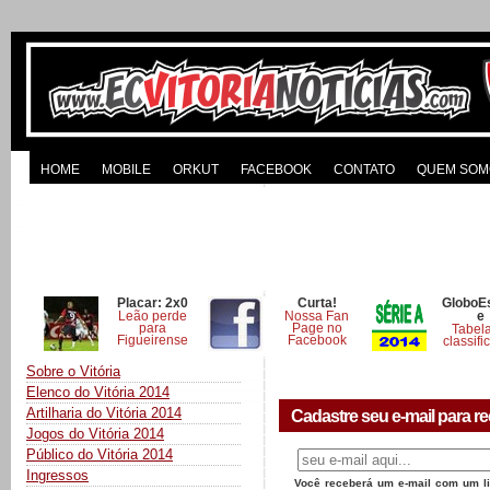
HOME
MOBILE
ORKUT
FACEBOOK
CONTATO
QUEM SOM
Placar: 2x0
Curta!
GloboE
Leão perde
Nossa Fan
e
para
Page no
Tabel
Figueirense
Facebook
classifi
Sobre o Vitória
Elenco do Vitória 2014
Artilharia do Vitória 2014
Cadastre seu e-mail para re
Jogos do Vitória 2014
Público do Vitória 2014
Ingressos
Você receberá um e-mail com um lin